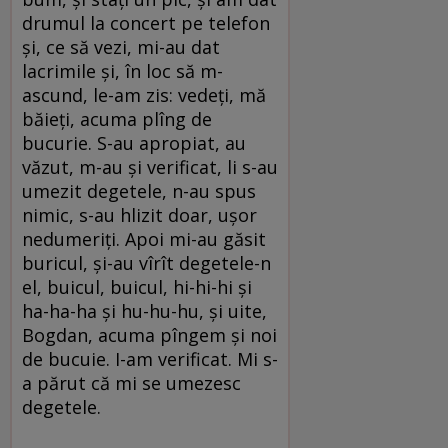
drumul la concert pe telefon
şi, ce să vezi, mi-au dat
lacrimile şi, în loc să m-
ascund, le-am zis: vedeți, mă
băieți, acuma plîng de
bucurie. S-au apropiat, au
văzut, m-au şi verificat, li s-au
umezit degetele, n-au spus
nimic, s-au hlizit doar, uşor
nedumeriți. Apoi mi-au găsit
buricul, şi-au vîrît degetele-n
el, buicul, buicul, hi-hi-hi şi
ha-ha-ha şi hu-hu-hu, şi uite,
Bogdan, acuma pîngem şi noi
de bucuie. I-am verificat. Mi s-
a părut că mi se umezesc
degetele.