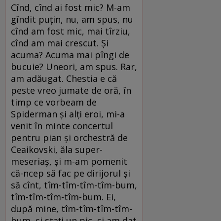
Cînd, cînd ai fost mic? M-am
gîndit puțin, nu, am spus, nu
cînd am fost mic, mai tîrziu,
cînd am mai crescut. Şi
acuma? Acuma mai pîngi de
bucuie? Uneori, am spus. Rar,
am adăugat. Chestia e că
peste vreo jumate de oră, în
timp ce vorbeam de
Spiderman şi alți eroi, mi-a
venit în minte concertul
pentru pian şi orchestră de
Ceaikovski, ăla super-
meseriaş, şi m-am pomenit
că-ncep să fac pe dirijorul şi
să cînt, tîm-tîm-tîm-tîm-bum,
tîm-tîm-tîm-tîm-bum. Ei,
după mine, tîm-tîm-tîm-tîm-
bum, şi stați un pic, şi am dat