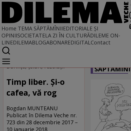
Home
TEMA SĂPTĂMÎNII
EDITORIALE ȘI
OPINII
SOCIETATE
LA ZI ÎN CULTURĂ
DILEME ON-
LINE
DILEMABLOG
ABONARE
DIGITAL
Contact
Home
CARICATU
Tema săptămînii
Dorinţe, ţeluri, rezoluţii
SĂPTĂMÎNI
Timp liber. Şi-o
cafea, vă rog
Bogdan MUNTEANU
Publicat în Dilema Veche nr.
723 din 28 decembrie 2017 –
10 ianuarie 2018