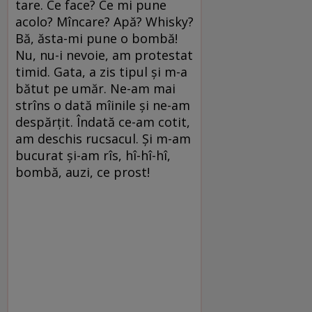
tare. Ce face? Ce mi pune
acolo? Mîncare? Apă? Whisky?
Bă, ăsta-mi pune o bombă!
Nu, nu-i nevoie, am protestat
timid. Gata, a zis tipul și m-a
bătut pe umăr. Ne-am mai
strîns o dată mîinile și ne-am
despărțit. Îndată ce-am cotit,
am deschis rucsacul. Și m-am
bucurat și-am rîs, hî-hî-hî,
bombă, auzi, ce prost!