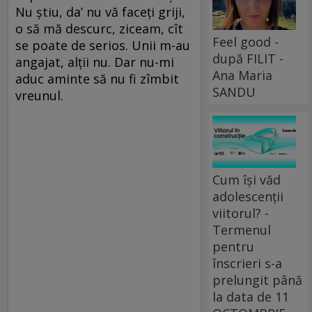
Nu știu, da’ nu vă faceți griji,
o să mă descurc, ziceam, cît
Feel good -
se poate de serios. Unii m-au
după FILIT -
angajat, alții nu. Dar nu-mi
Ana Maria
aduc aminte să nu fi zîmbit
SANDU
vreunul.
Cum își văd
adolescenții
viitorul? -
Termenul
pentru
înscrieri s-a
prelungit până
la data de 11