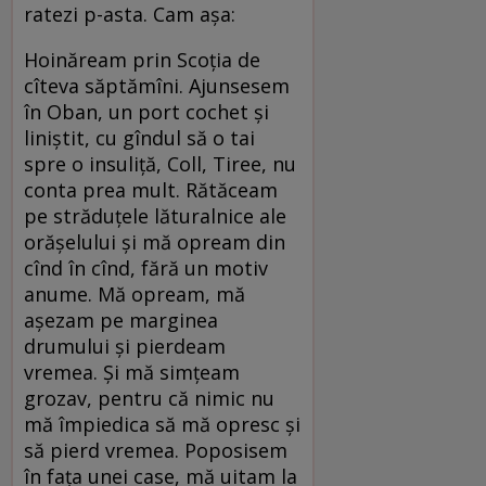
ratezi p-asta. Cam așa:
Hoinăream prin Scoția de
cîteva săptămîni. Ajunsesem
în Oban, un port cochet și
liniștit, cu gîndul să o tai
spre o insuliță, Coll, Tiree, nu
conta prea mult. Rătăceam
pe străduțele lăturalnice ale
orășelului și mă opream din
cînd în cînd, fără un motiv
anume. Mă opream, mă
așezam pe marginea
drumului și pierdeam
vremea. Și mă simțeam
grozav, pentru că nimic nu
mă împiedica să mă opresc și
să pierd vremea. Poposisem
în fața unei case, mă uitam la