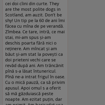
cei doi cîini din curte. They
are the most polite dogs in
Scotland, am auzit. Don’t be
shy! Un tip pe la 60 de ani îmi
făcea cu mîna de pe verandă.
Zîmbea. Ce tare, intră, ce mai
stai, mi-am spus și-am
deschis poarta fără nici o
reținere. Am mîncat și am
băut și-am stat la povești ca
doi prieteni vechi care se
revăd după ani. Am trăncănit
pînă s-a lăsat întunericul.
Pînă ne-a intrat frigul în oase.
Cu o mică pauză, ca să privim
apusul. Apoi omul s a oferit
să mă găzduiască peste
noapte. Am ezitat puțin, dar
am primit. Am baricadat ușa