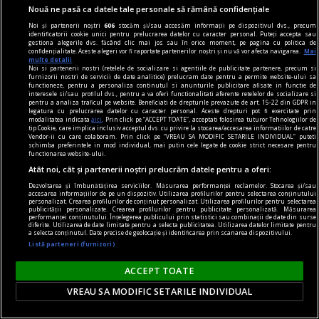
Nouă ne pasă ca datele tale personale să rămână confidențiale
Noi și partenerii noștri
606
stocăm și/sau accesăm informații pe dispozitivul dvs., precum
identificatorii cookie unici pentru prelucrarea datelor cu caracter personal. Puteți accepta sau
gestiona alegerile dvs. făcând clic mai jos sau în orice moment, pe pagina cu politica de
confidențialitate. Aceste alegeri vor fi raportate partenerilor noștri și nu vă vor afecta navigarea.
Mai
multe detalii
Noi si partenerii nostri (retelele de socializare si agentiile de publicitate partenere, precum si
furnizorii nostri de servicii de date analitice) prelucram date pentru a permite website-ului sa
functioneze, pentru a personaliza continutul si anunturile publicitare afisate in functie de
interesele si/sau profilul dvs., pentru a va oferi functionalitati aferente retelelor de socializare si
pentru a analiza traficul pe website. Beneficiati de drepturile prevazute de art. 15-22 din GDPR in
legatura cu prelucrarea datelor cu caracter personal. Aceste drepturi pot fi exercitate prin
modalitatea indicata
aici
. Prin click pe “ACCEPT TOATE”, acceptati folosirea tuturor Tehnologiilor de
tip Cookie, care implica inclusiv acceptul dvs. cu privire la stocarea/accesarea informatiilor de catre
Vendor-ii cu care colaboram. Prin click pe “VREAU SA MODIFIC SETARILE INDIVIDUAL” puteti
schimba preferintele in mod individual, mai putin cele legate de cookie strict necesare pentru
functionarea website-ului.
Atât noi, cât și partenerii noștri prelucrăm datele pentru a oferi:
dalí
Dezvoltarea și îmbunătățirea serviciilor. Măsurarea performanței reclamelor. Stocarea și/sau
accesarea informațiilor de pe un dispozitiv. Utilizarea profilurilor pentru selectarea conținutului
Gala
personalizat. Crearea profilurilor de conținut personalizat. Utilizarea profilurilor pentru selectarea
publicității personalizate. Crearea profilurilor pentru publicitate personalizată. Măsurarea
Numai Gala și Dalí sînt deghizați într‑o mitologie
performanței conținutului. Înțelegerea publicului prin statistici sau combinații de date din surse
diferite. Utilizarea de date limitate pentru a selecta publicitatea. Utilizarea datelor limitate pentru
a selecta conținutul. Date precise de geolocație și identificarea prin scanarea dispozitivului.
deja indestructibilă.
Listă parteneri (furnizori)
ACCEPT TOATE
VREAU SA MODIFIC SETARILE INDIVIDUAL