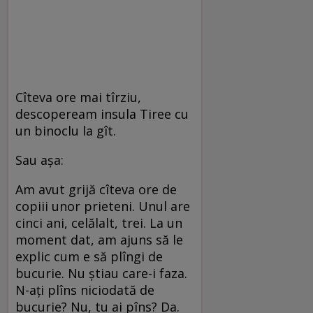
Cîteva ore mai tîrziu,
descopeream insula Tiree cu
un binoclu la gît.
Sau așa:
Am avut grijă cîteva ore de
copiii unor prieteni. Unul are
cinci ani, celălalt, trei. La un
moment dat, am ajuns să le
explic cum e să plîngi de
bucurie. Nu ştiau care-i faza.
N-ați plîns niciodată de
bucurie? Nu, tu ai pîns? Da.