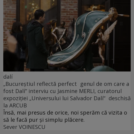
dalí
„Bucureștiul reflectă perfect genul de om care a
fost Dalí“ interviu cu Jasmine MERLI, curatorul
expoziției „Universului lui Salvador Dalí“ deschisă
la ARCUB
Însă, mai presus de orice, noi sperăm că vizita o
să le facă pur și simplu plăcere.
Sever VOINESCU