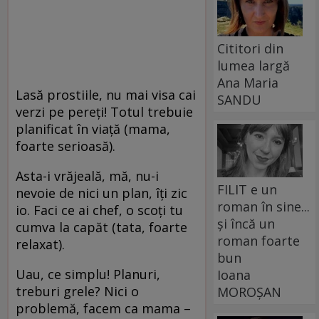
Cititori din
lumea largă
Ana Maria
Lasă prostiile, nu mai visa cai
SANDU
verzi pe pereți! Totul trebuie
planificat în viață (mama,
foarte serioasă).
Asta-i vrăjeală, mă, nu-i
FILIT e un
nevoie de nici un plan, îți zic
roman în sine...
io. Faci ce ai chef, o scoți tu
și încă un
cumva la capăt (tata, foarte
roman foarte
relaxat).
bun
Uau, ce simplu! Planuri,
Ioana
treburi grele? Nici o
MOROȘAN
problemă, facem ca mama –