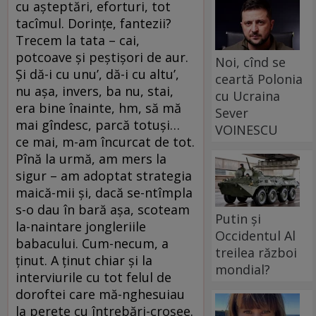
cu așteptări, eforturi, tot
tacîmul. Dorințe, fantezii?
Trecem la tata – cai,
potcoave și peștișori de aur.
Noi, cînd se
Și dă-i cu unu’, dă-i cu altu’,
ceartă Polonia
nu așa, invers, ba nu, stai,
cu Ucraina
era bine înainte, hm, să mă
Sever
mai gîndesc, parcă totuși…
VOINESCU
ce mai, m-am încurcat de tot.
Pînă la urmă, am mers la
sigur – am adoptat strategia
maică-mii și, dacă se-ntîmpla
s-o dau în bară așa, scoteam
Putin și
la-naintare jongleriile
Occidentul Al
babacului. Cum-necum, a
treilea război
ținut. A ținut chiar și la
mondial?
interviurile cu tot felul de
doroftei care mă-nghesuiau
la perete cu întrebări-croșee.