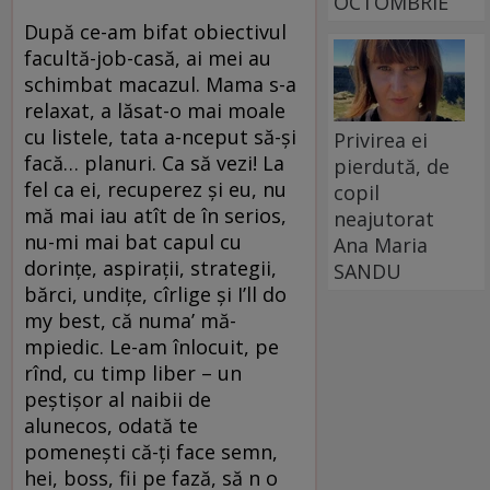
OCTOMBRIE
După ce-am bifat obiectivul
facultă-job-casă, ai mei au
schimbat macazul. Mama s-a
relaxat, a lăsat-o mai moale
cu listele, tata a-nceput să-și
Privirea ei
facă… planuri. Ca să vezi! La
pierdută, de
fel ca ei, recuperez și eu, nu
copil
mă mai iau atît de în serios,
neajutorat
nu-mi mai bat capul cu
Ana Maria
dorințe, aspirații, strategii,
SANDU
bărci, undițe, cîrlige și I’ll do
my best, că numa’ mă-
mpiedic. Le-am înlocuit, pe
rînd, cu timp liber – un
peștișor al naibii de
alunecos, odată te
pomenești că-ți face semn,
hei, boss, fii pe fază, să n o