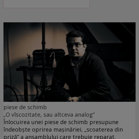
piese de schimb
„O vîscozitate, sau altceva analog”
Înlocuirea unei piese de schimb presupune
îndeobște oprirea mașinăriei, „scoaterea din
priză” a ansamblului care trebuie reparat.