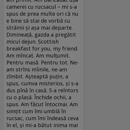
camerei cu rucsacul – mi s-a
spus de prea multe ori că nu
e bine să stai de vorbă cu
străinii și așa mai departe.
Dimineață, gazda a pregătit
micul dejun. Scottish
breakfast for you, my friend.
Am mîncat. Am mulțumit.
Pentru masă. Pentru tot. Ne-
am strîns mîinile, ne-am
zîmbit. Așteaptă puțin, a
spus, cumva misterios, și s-a
dus pînă în casă. S-a reîntors
cu o plasă. Închide ochii, a
spus. Am făcut întocmai. Am
simțit cum îmi umblă în
rucsac, cum îmi îndeasă ceva
în el, și mi-a bătut inima mai