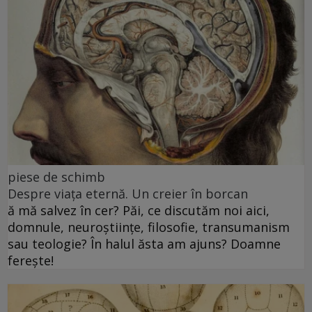
piese de schimb
Despre viața eternă. Un creier în borcan
ă mă salvez în cer? Păi, ce discutăm noi aici,
domnule, neuroștiințe, filosofie, transumanism
sau teologie? În halul ăsta am ajuns? Doamne
ferește!