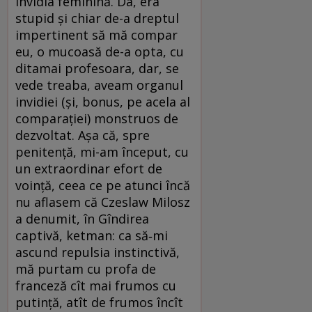
invidia feminină. Da, era
stupid și chiar de-a dreptul
impertinent să mă compar
eu, o mucoasă de-a opta, cu
ditamai profesoara, dar, se
vede treaba, aveam organul
invidiei (și, bonus, pe acela al
comparației) monstruos de
dezvoltat. Așa că, spre
penitență, mi-am început, cu
un extraordinar efort de
voință, ceea ce pe atunci încă
nu aflasem că Czeslaw Milosz
a denumit, în Gîndirea
captivă, ketman: ca să‑mi
ascund repulsia instinctivă,
mă purtam cu profa de
franceză cît mai frumos cu
putință, atît de frumos încît