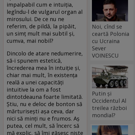
impalpabil cum e intuiția,
legîndu-l de vulgarul organ al
mirosului. De ce nu ne
referim, de pildă, la pipăit,
Noi, cînd se
un simț mult mai subtil și,
ceartă Polonia
cumva, mai nobil?
cu Ucraina
Sever
Dincolo de atare nedumerire,
VOINESCU
să-i spunem estetică,
încrederea mea în intuiție și,
chiar mai mult, în existența
reală a unei capacități
intuitive la om a fost
Putin și
dintotdeauna foarte limitată.
Occidentul Al
Știu, nu e deloc de bonton să
treilea război
mărturisești așa ceva, dar
mondial?
nici să minți nu e frumos. Aș
putea, cel mult, să încerc să
mă explic, să îmi găsesc niște