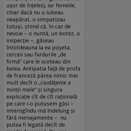
ușor de înțeles), iar femeile,
chiar dacă nu o iubeau
neapărat, o simpatizau
totuși, știind că, în caz de
nevoie – o nuntă, un botez, o
inspecție –, găseau
întotdeauna la ea poșeta,
cerceii sau fardurile „de
firmă“ care le scoteau din
belea. Antipatia față de profa
de franceză părea nimic mai
mult decît o „ciudățenie a
minții mele“ și singura
explicație cît de cît rațională
pe care i‑o putusem găsi –
interogîndu-mă îndelung și
fără menajamente – nu
putea fi legată decît de