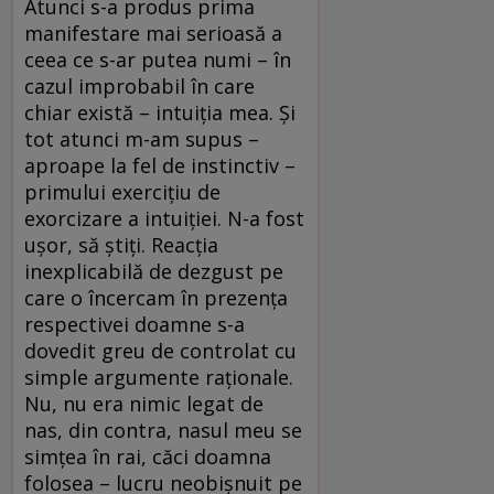
Atunci s-a produs prima
manifestare mai serioasă a
ceea ce s-ar putea numi – în
cazul improbabil în care
chiar există – intuiția mea. Și
tot atunci m-am supus –
aproape la fel de instinctiv –
primului exercițiu de
exorcizare a intuiției. N-a fost
ușor, să știți. Reacția
inexplicabilă de dezgust pe
care o încercam în prezența
respectivei doamne s-a
dovedit greu de controlat cu
simple argumente raționale.
Nu, nu era nimic legat de
nas, din contra, nasul meu se
simțea în rai, căci doamna
folosea – lucru neobișnuit pe