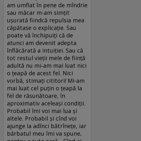
am umflat în pene de mîndrie
sau măcar m-am simțit
ușurată fiindcă repulsia mea
căpătase o explicație. Sau
poate vă închipuiți că de
atunci am devenit adepta
înflăcărată a intuiției. Sau că
tot restul vieții mele de ființă
adultă nu mi‑am mai luat nici
o țeapă de acest fel. Nici
vorbă, stimați cititori! Mi-am
mai luat cel puțin o țeapă la
fel de răsunătoare, în
aproximativ aceleași condiții.
Probabil îmi voi mai lua și
altele. Probabil și cînd voi
ajunge la adînci bătrînețe, iar
bărbatul meu îmi va spune,