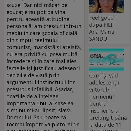
scuze. Dar nici măcar pe
educație nu pot da vina
Feel good -
pentru această atitudine
după FILIT -
personală: am crescut într-un
Ana Maria
mediu în care școala oficială
SANDU
din timpul regimului
comunist, marxistă și ateistă,
nu era privită cu prea multă
încredere și în care mai ales
femeile își justificau adeseori
deciziile de viață prin
Cum își văd
argumentul instinctului lor
adolescenții
presupus infailibil. Așadar,
viitorul? -
ocaziile de a înțelege
Termenul
importanța unui al șaselea
pentru
simț nu mi-au lipsit, slavă
înscrieri s-a
Domnului. Sau poate că
prelungit până
tocmai împotriva pletorei de
la data de 11