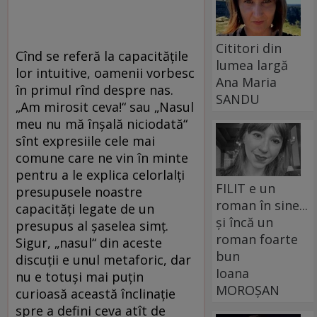
Cititori din
Cînd se referă la capacitățile
lumea largă
lor intuitive, oamenii vorbesc
Ana Maria
în primul rînd despre nas.
SANDU
„Am mirosit ceva!“ sau „Nasul
meu nu mă înșală niciodată“
sînt expresiile cele mai
comune care ne vin în minte
pentru a le explica celorlalți
FILIT e un
presupusele noastre
roman în sine...
capacități legate de un
și încă un
presupus al șaselea simț.
roman foarte
Sigur, „nasul“ din aceste
bun
discuții e unul metaforic, dar
Ioana
nu e totuși mai puțin
MOROȘAN
curioasă această înclinație
spre a defini ceva atît de