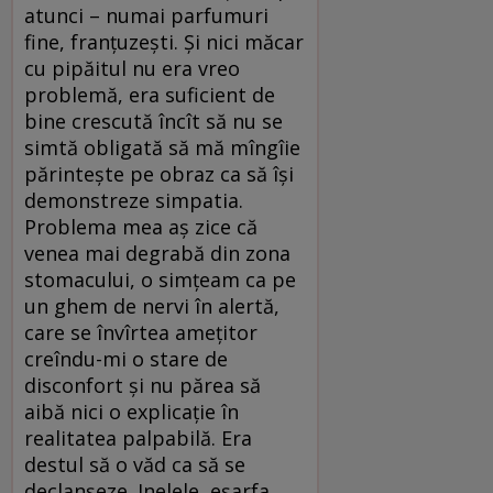
atunci – numai parfumuri
fine, franțuzești. Și nici măcar
cu pipăitul nu era vreo
problemă, era suficient de
bine crescută încît să nu se
simtă obligată să mă mîngîie
părintește pe obraz ca să își
demonstreze simpatia.
Problema mea aș zice că
venea mai degrabă din zona
stomacului, o simțeam ca pe
un ghem de nervi în alertă,
care se învîrtea amețitor
creîndu-mi o stare de
disconfort și nu părea să
aibă nici o explicație în
realitatea palpabilă. Era
destul să o văd ca să se
declanșeze. Inelele, eșarfa,