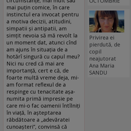
circumstanțe, mai mult sau
OCTOMBRIE
mai puțin comice, în care
instinctul era invocat pentru
a motiva decizii, atitudini,
simpatii și antipatii, am
simțit nevoia să mă revolt la
Privirea ei
un moment dat, atunci cînd
pierdută, de
am ajuns în situația de a
copil
hotărî singură cu capul meu?
neajutorat
Nici nu cred că mai are
Ana Maria
importanță, cert e că, de
SANDU
foarte multă vreme deja, mi-
am format reflexul de a
respinge cu tenacitate așa-
numita primă impresie pe
care mi-o fac oamenii întîlniți
în viață, în așteptarea
răbdătoare a „adevăratei
cunoașteri“, convinsă că