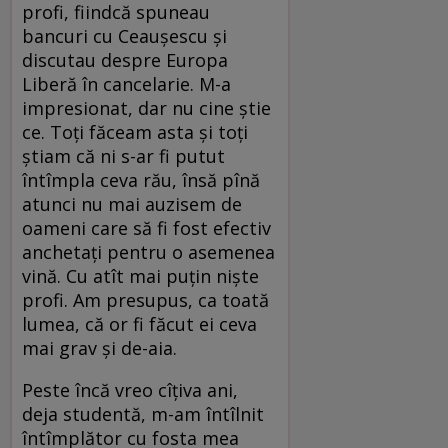
profi, fiindcă spuneau
bancuri cu Ceaușescu și
discutau despre Europa
Liberă în cancelarie. M-a
impresionat, dar nu cine știe
ce. Toți făceam asta și toți
știam că ni s-ar fi putut
întîmpla ceva rău, însă pînă
atunci nu mai auzisem de
oameni care să fi fost efectiv
anchetați pentru o asemenea
vină. Cu atît mai puțin niște
profi. Am presupus, ca toată
lumea, că or fi făcut ei ceva
mai grav și de-aia.
Peste încă vreo cîțiva ani,
deja studentă, m-am întîlnit
întîmplător cu fosta mea