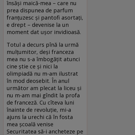
însăși maică-mea – care nu
prea dispunea de parfum
franțuzesc și pantofi asortați,
e drept – devenise la un
moment dat ușor invidioasă.
Totul a decurs pînă la urmă
mulțumitor, deși franceza
mea nu s-a îmbogățit atunci
cine știe ce și nici la
olimpiadă nu m-am ilustrat
în mod deosebit. În anul
următor am plecat la liceu și
nu m-am mai gîndit la profa
de franceză. Cu cîteva luni
înainte de revoluție, mi-a
ajuns la urechi că în fosta
mea școală venise
Securitatea să-i ancheteze pe