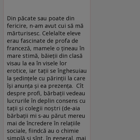
Din păcate sau poate din
fericire, n-am avut cui să mă
mărturisesc. Celelalte eleve
erau fascinate de profa de
franceză, mamele o țineau în
mare stimă, băieții din clasă
visau la ea în visele lor
erotice, iar tații se înghesuiau
la ședințele cu părinții la care
își anunța și ea prezența. Cît
despre profi, bărbații vedeau
lucrurile în deplin consens cu
tații și colegii noștri (de-aia
bărbații mi s-au părut mereu
mai de încredere în relațiile
sociale, fiindcă au o chimie
simplă și sînt, în general, mai