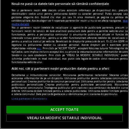
Nouă ne pasă ca datele tale personale să rămână confidențiale
Noi și partenerii noștri
606
stocăm și/sau accesăm informații pe dispozitivul dvs., precum
identificatorii cookie unici pentru prelucrarea datelor cu caracter personal. Puteți accepta sau
gestiona alegerile dvs. făcând clic mai jos sau în orice moment, pe pagina cu politica de
confidențialitate. Aceste alegeri vor fi raportate partenerilor noștri și nu vă vor afecta navigarea.
Mai
multe detalii
Noi si partenerii nostri (retelele de socializare si agentiile de publicitate partenere, precum si
furnizorii nostri de servicii de date analitice) prelucram date pentru a permite website-ului sa
functioneze, pentru a personaliza continutul si anunturile publicitare afisate in functie de
interesele si/sau profilul dvs., pentru a va oferi functionalitati aferente retelelor de socializare si
ficat
pentru a analiza traficul pe website. Beneficiati de drepturile prevazute de art. 15-22 din GDPR in
legatura cu prelucrarea datelor cu caracter personal. Aceste drepturi pot fi exercitate prin
Sănătatea ficatului: Cum identifici semnele unui
modalitatea indicata
aici
. Prin click pe “ACCEPT TOATE”, acceptati folosirea tuturor Tehnologiilor de
tip Cookie, care implica inclusiv acceptul dvs. cu privire la stocarea/accesarea informatiilor de catre
ficat bolnav
Vendor-ii cu care colaboram. Prin click pe “VREAU SA MODIFIC SETARILE INDIVIDUAL” puteti
schimba preferintele in mod individual, mai putin cele legate de cookie strict necesare pentru
Ficatul este un organ vital în corpul omului, fiind
functionarea website-ului.
implicat în sute de procese, printre care:
Atât noi, cât și partenerii noștri prelucrăm datele pentru a oferi:
digerarea alimentelor, eliminarea deșeurilor din
Dezvoltarea și îmbunătățirea serviciilor. Măsurarea performanței reclamelor. Stocarea și/sau
accesarea informațiilor de pe un dispozitiv. Utilizarea profilurilor pentru selectarea conținutului
organism și producerea unor factori de
personalizat. Crearea profilurilor de conținut personalizat. Utilizarea profilurilor pentru selectarea
publicității personalizate. Crearea profilurilor pentru publicitate personalizată. Măsurarea
performanței conținutului. Înțelegerea publicului prin statistici sau combinații de date din surse
coagulare care facilitează circulația sângelui.
diferite. Utilizarea de date limitate pentru a selecta publicitatea. Utilizarea datelor limitate pentru
a selecta conținutul. Date precise de geolocație și identificarea prin scanarea dispozitivului.
Listă parteneri (furnizori)
ACCEPT TOATE
VREAU SA MODIFIC SETARILE INDIVIDUAL