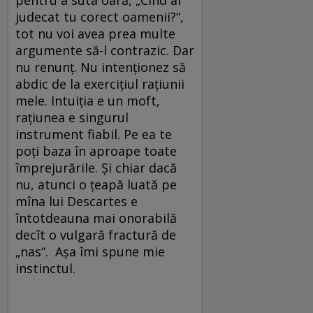
pentru a suta oară, „Cînd ai
judecat tu corect oamenii?“,
tot nu voi avea prea multe
argumente să-l contrazic. Dar
nu renunț. Nu intenționez să
abdic de la exercițiul rațiunii
mele. Intuiția e un moft,
rațiunea e singurul
instrument fiabil. Pe ea te
poți baza în aproape toate
împrejurările. Și chiar dacă
nu, atunci o țeapă luată pe
mîna lui Descartes e
întotdeauna mai onorabilă
decît o vulgară fractură de
„nas“. Așa îmi spune mie
instinctul.