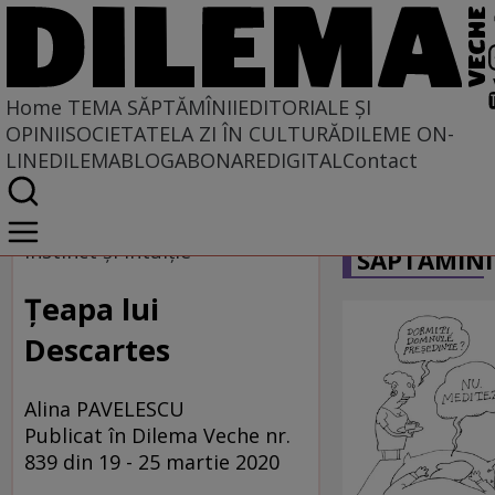
Home
TEMA SĂPTĂMÎNII
EDITORIALE ȘI
OPINII
SOCIETATE
LA ZI ÎN CULTURĂ
DILEME ON-
LINE
DILEMABLOG
ABONARE
DIGITAL
Contact
Home
CARICATU
Tema săptămînii
Instinct și intuiție
SĂPTĂMÎNI
Țeapa lui
Descartes
Alina PAVELESCU
Publicat în Dilema Veche nr.
839 din 19 - 25 martie 2020