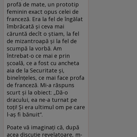
profă de mate, un prototip
feminin exact opus celei de
franceză. Era la fel de îngălat
îmbrăcată și ceva mai
căruntă decît o știam, la fel
de mizantroapă și la fel de
scumpă la vorbă. Am
întrebat-o ce mai e prin
școală, ce a fost cu ancheta
aia de la Securitate și,
bineînțeles, ce mai face profa
de franceză. Mi-a răspuns
scurt și la obiect: „Dă-o
dracului, ea ne-a turnat pe
toți! Și era ultimul om pe care
l-aș fi bănuit“.
Poate vă imaginați că, după
acea discuție revelatoare, m-