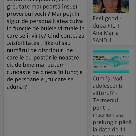
greutate mai poartă însuși
proverbul vechi? Mai poți fii
Feel good -
sigur de personalitatea cuiva
după FILIT -
în funcție de bulele virtuale în
Ana Maria
care se învîrte? Cînd contează
SANDU
„vizibilitatea“, like-ul sau
numărul de distribuiri pe
care le au postările noastre –
cît de bine mai putem
cunoaște pe cineva în funcție
Cum își văd
de persoanele „cu care se
adolescenții
adună“?
viitorul? -
Termenul
pentru
înscrieri s-a
prelungit până
la data de 11