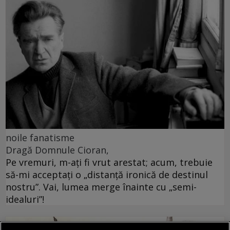
noile fanatisme
Dragă Domnule Cioran,
Pe vremuri, m-ați fi vrut arestat; acum, trebuie
să-mi acceptați o „distanță ironică de destinul
nostru”. Vai, lumea merge înainte cu „semi-
idealuri”!