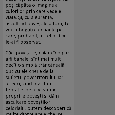
poți căpăta o imagine a
culorilor prin care vede el
viața. Și, cu siguranță,
ascultînd poveștile altora, te
vei îmbogăți cu nuanțe pe
care, probabil, altfel nici nu
le-ai fi observat.
Căci poveștile, chiar cînd par
a fi banale, sînt mai mult
decît o simplă trăncăneală:
duc cu ele cheile de la
sufletul povestitorului. Iar
uneori, cînd rezistăm
tentației de a ne spune
propriile povești și dăm
ascultare poveștilor
celorlalți, putem descoperi că
multe dintre acele chei se