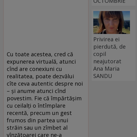
OCTOMBRIE
Privirea ei
pierdută, de
copil
Cu toate acestea, cred că
neajutorat
expunerea virtuală, atunci
Ana Maria
cînd are conexiuni cu
SANDU
realitatea, poate dezvălui
cîte ceva autentic despre noi
– și anume atunci cînd
povestim. Fie că împărtășim
cu ceilalți o întîmplare
recentă, precum un gest
frumos din partea unui
străin sau un zîmbet al
vînzătoarei care ne-a