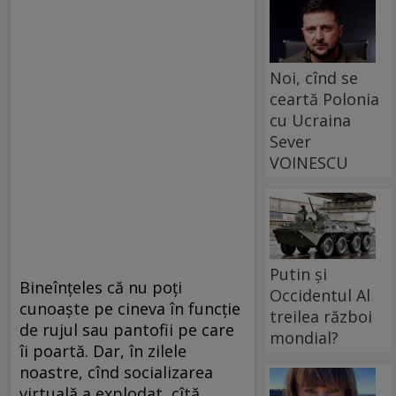
Noi, cînd se
ceartă Polonia
cu Ucraina
Sever
VOINESCU
Putin și
Bineînțeles că nu poți
Occidentul Al
cunoaște pe cineva în funcție
treilea război
de rujul sau pantofii pe care
mondial?
îi poartă. Dar, în zilele
noastre, cînd socializarea
virtuală a explodat, cîtă