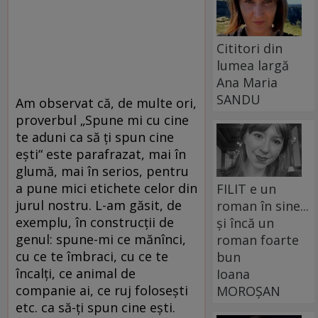
Cititori din
lumea largă
Ana Maria
SANDU
Am observat că, de multe ori,
proverbul „Spune mi cu cine
te aduni ca să ți spun cine
ești“ este parafrazat, mai în
glumă, mai în serios, pentru
a pune mici etichete celor din
FILIT e un
jurul nostru. L-am găsit, de
roman în sine...
exemplu, în construcții de
și încă un
genul: spune-mi ce mănînci,
roman foarte
cu ce te îmbraci, cu ce te
bun
încalți, ce animal de
Ioana
companie ai, ce ruj folosești
MOROȘAN
etc. ca să-ți spun cine ești.