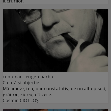
lucrurilor.
centenar - eugen barbu
Cu ură și abjecție
Mă amuz și eu, dar constatativ, de un alt episod,
grăitor, zic eu, cît zece.
Cosmin CIOTLOŞ