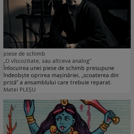
piese de schimb
„O vîscozitate, sau altceva analog”
Înlocuirea unei piese de schimb presupune
îndeobște oprirea mașinăriei, „scoaterea din
priză” a ansamblului care trebuie reparat.
Matei PLEŞU