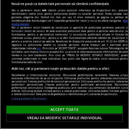
Nouă ne pasă ca datele tale personale să rămână confidențiale
Noi și partenerii noștri
606
stocăm și/sau accesăm informații pe dispozitivul dvs., precum
identificatorii cookie unici pentru prelucrarea datelor cu caracter personal. Puteți accepta sau
gestiona alegerile dvs. făcând clic mai jos sau în orice moment, pe pagina cu politica de
confidențialitate. Aceste alegeri vor fi raportate partenerilor noștri și nu vă vor afecta navigarea.
Mai
multe detalii
Noi si partenerii nostri (retelele de socializare si agentiile de publicitate partenere, precum si
furnizorii nostri de servicii de date analitice) prelucram date pentru a permite website-ului sa
functioneze, pentru a personaliza continutul si anunturile publicitare afisate in functie de
interesele si/sau profilul dvs., pentru a va oferi functionalitati aferente retelelor de socializare si
pentru a analiza traficul pe website. Beneficiati de drepturile prevazute de art. 15-22 din GDPR in
legatura cu prelucrarea datelor cu caracter personal. Aceste drepturi pot fi exercitate prin
modalitatea indicata
aici
. Prin click pe “ACCEPT TOATE”, acceptati folosirea tuturor Tehnologiilor de
tip Cookie, care implica inclusiv acceptul dvs. cu privire la stocarea/accesarea informatiilor de catre
Vendor-ii cu care colaboram. Prin click pe “VREAU SA MODIFIC SETARILE INDIVIDUAL” puteti
schimba preferintele in mod individual, mai putin cele legate de cookie strict necesare pentru
functionarea website-ului.
Atât noi, cât și partenerii noștri prelucrăm datele pentru a oferi:
noile fanatisme
Dezvoltarea și îmbunătățirea serviciilor. Măsurarea performanței reclamelor. Stocarea și/sau
„Rezistența acerbă a tuturor partidelor de a se
accesarea informațiilor de pe un dispozitiv. Utilizarea profilurilor pentru selectarea conținutului
personalizat. Crearea profilurilor de conținut personalizat. Utilizarea profilurilor pentru selectarea
popula cu membri educați: cea mai nocivă formă
publicității personalizate. Crearea profilurilor pentru publicitate personalizată. Măsurarea
performanței conținutului. Înțelegerea publicului prin statistici sau combinații de date din surse
de fanatism românesc” interviu cu jurnalistul
diferite. Utilizarea de date limitate pentru a selecta publicitatea. Utilizarea datelor limitate pentru
a selecta conținutul. Date precise de geolocație și identificarea prin scanarea dispozitivului.
Cătălin PRISACARIU, cofondator Defapt.ro
Listă parteneri (furnizori)
Asta e o întrebare care are foarte multe
ACCEPT TOATE
variabile: locul, perioada, online, offline, vîrsta,
VREAU SA MODIFIC SETARILE INDIVIDUAL
educația și tot așa.