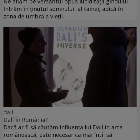
Ne aflăm pe versantul opus lucidității gîndului.
Intrăm în ținutul somnului, al tainei, adică în
zona de umbră a vieții.
dalí
Dalí în România?
Dacă ar fi să căutăm influența lui Dalí în arta
românească, este necesar ca mai întîi să