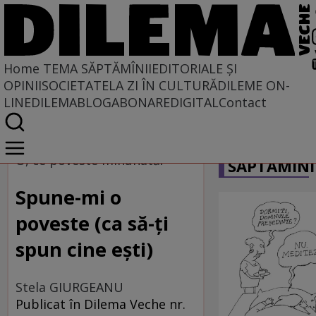
Home
TEMA SĂPTĂMÎNII
EDITORIALE ȘI
OPINII
SOCIETATE
LA ZI ÎN CULTURĂ
DILEME ON-
LINE
DILEMABLOG
ABONARE
DIGITAL
Contact
Home
CARICATU
Tema săptămînii
O, ce poveste minunată!
SĂPTĂMÎNI
Spune-mi o
poveste (ca să-ți
spun cine ești)
Stela GIURGEANU
Publicat în Dilema Veche nr.