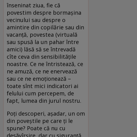
înseninat ziua, fie că
povestim despre bormașina
vecinului sau despre o
amintire din copilărie sau din
vacanță, povestea (virtuală
sau spusă la un pahar între
amici) lăsă să se întrevadă
cîte ceva din sensibilitățile
noastre. Ce ne întristează, ce
ne amuză, ce ne enervează
sau ce ne emoționează –
toate sînt mici indicatori ai
felului cum percepem, de
fapt, lumea din jurul nostru.
Poți descoperi, așadar, un om
din poveștile pe care ți le
spune? Poate că nu cu
desăvîrșire, dar cu siguranță