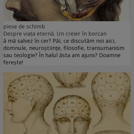
piese de schimb
Despre viața eternă. Un creier în borcan
ă mă salvez în cer? Păi, ce discutăm noi aici,
domnule, neuroștiințe, filosofie, transumanism
sau teologie? În halul ăsta am ajuns? Doamne
ferește!