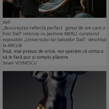
dalí
„Bucureștiul reflectă perfect genul de om care a
fost Dalí“ interviu cu Jasmine MERLI, curatorul
expoziției „Universului lui Salvador Dalí“ deschisă
la ARCUB
Însă, mai presus de orice, noi sperăm că vizita o
să le facă pur și simplu plăcere.
Sever VOINESCU