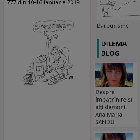
777 din 10-16 ianuarie 2019
Barburisme
DILEMA
BLOG
Despre
îmbătrînire și
alți demoni
Ana Maria
SANDU