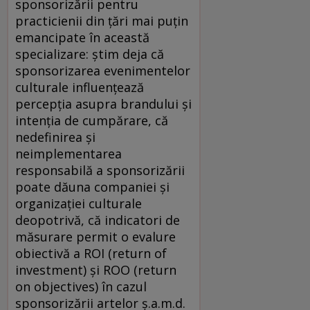
sponsorizării pentru
practicienii din ţări mai puţin
emancipate în această
specializare: ştim deja că
sponsorizarea evenimentelor
culturale influenţează
percepţia asupra brandului şi
intenţia de cumpărare, că
nedefinirea şi
neimplementarea
responsabilă a sponsorizării
poate dăuna companiei şi
organizaţiei culturale
deopotrivă, că indicatori de
măsurare permit o evalure
obiectivă a ROI (return of
investment) şi ROO (return
on objectives) în cazul
sponsorizării artelor ş.a.m.d.