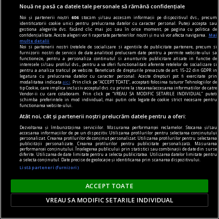
Nouă ne pasă ca datele tale personale să rămână confidențiale
piese de schimb
Noi și partenerii noștri
606
stocăm și/sau accesăm informații pe dispozitivul dvs., precum
identificatorii cookie unici pentru prelucrarea datelor cu caracter personal. Puteți accepta sau
Făpturi de unică folosință
gestiona alegerile dvs. făcând clic mai jos sau în orice moment, pe pagina cu politica de
confidențialitate. Aceste alegeri vor fi raportate partenerilor noștri și nu vă vor afecta navigarea.
Mai
Dar pentru a fi, realmente, mai buni, trebuie să
multe detalii
Noi si partenerii nostri (retelele de socializare si agentiile de publicitate partenere, precum si
găsim ieșirea din labirint.
furnizorii nostri de servicii de date analitice) prelucram date pentru a permite website-ului sa
functioneze, pentru a personaliza continutul si anunturile publicitare afisate in functie de
interesele si/sau profilul dvs., pentru a va oferi functionalitati aferente retelelor de socializare si
pentru a analiza traficul pe website. Beneficiati de drepturile prevazute de art. 15-22 din GDPR in
legatura cu prelucrarea datelor cu caracter personal. Aceste drepturi pot fi exercitate prin
modalitatea indicata
aici
. Prin click pe “ACCEPT TOATE”, acceptati folosirea tuturor Tehnologiilor de
tip Cookie, care implica inclusiv acceptul dvs. cu privire la stocarea/accesarea informatiilor de catre
Vendor-ii cu care colaboram. Prin click pe “VREAU SA MODIFIC SETARILE INDIVIDUAL” puteti
schimba preferintele in mod individual, mai putin cele legate de cookie strict necesare pentru
functionarea website-ului.
Atât noi, cât și partenerii noștri prelucrăm datele pentru a oferi:
Dezvoltarea și îmbunătățirea serviciilor. Măsurarea performanței reclamelor. Stocarea și/sau
accesarea informațiilor de pe un dispozitiv. Utilizarea profilurilor pentru selectarea conținutului
personalizat. Crearea profilurilor de conținut personalizat. Utilizarea profilurilor pentru selectarea
publicității personalizate. Crearea profilurilor pentru publicitate personalizată. Măsurarea
performanței conținutului. Înțelegerea publicului prin statistici sau combinații de date din surse
diferite. Utilizarea de date limitate pentru a selecta publicitatea. Utilizarea datelor limitate pentru
a selecta conținutul. Date precise de geolocație și identificarea prin scanarea dispozitivului.
Listă parteneri (furnizori)
ACCEPT TOATE
piese de schimb
VREAU SA MODIFIC SETARILE INDIVIDUAL
Poema centralei