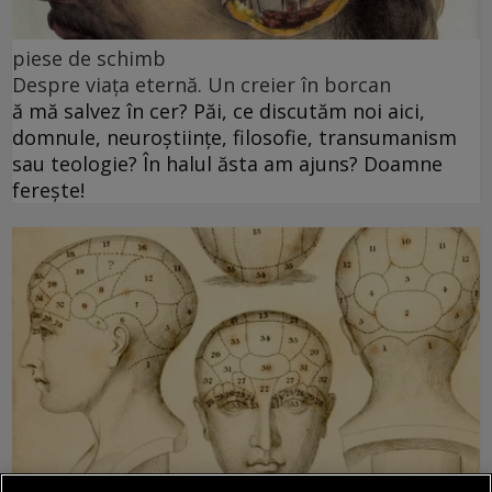
piese de schimb
Despre viața eternă. Un creier în borcan
ă mă salvez în cer? Păi, ce discutăm noi aici,
domnule, neuroștiințe, filosofie, transumanism
sau teologie? În halul ăsta am ajuns? Doamne
ferește!