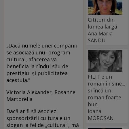
Cititori din
lumea largă
Ana Maria
SANDU
„Dacă numele unei companii
se asociază unui program
cultural, afacerea va
beneficia la rîndul său de
prestigiul şi publicitatea
FILIT e un
acestuia.“
roman în sine...
și încă un
Victoria Alexander, Rosanne
roman foarte
Martorella
bun
Dacă ar fi să asociez
Ioana
sponsorizării culturale un
MOROȘAN
slogan la fel de „cultural“, mă