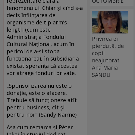
reprezentare clară a
OCTOMBRIE
fenomenului. Chiar şi cînd s-a
decis înfiinţarea de
organisme de tip arm’s
length (cum este
Administraţia Fondului
Privirea ei
Cultural Naţional, acum în
pierdută, de
pericol de a-şi stopa
copil
funcţionarea), în subsidiar a
neajutorat
existat speranţa că acestea
Ana Maria
vor atrage fonduri private.
SANDU
„Sponsorizarea nu este o
donaţie, este o afacere.
Trebuie să funcţioneze atît
pentru business, cît şi
pentru noi.“ (Sandy Nairne)
Aşa cum remarca şi Péter
Inkei în studiul dedicat