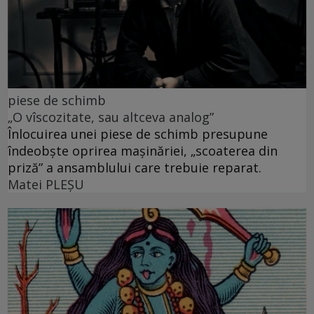
piese de schimb
„O vîscozitate, sau altceva analog”
Înlocuirea unei piese de schimb presupune
îndeobște oprirea mașinăriei, „scoaterea din
priză” a ansamblului care trebuie reparat.
Matei PLEŞU