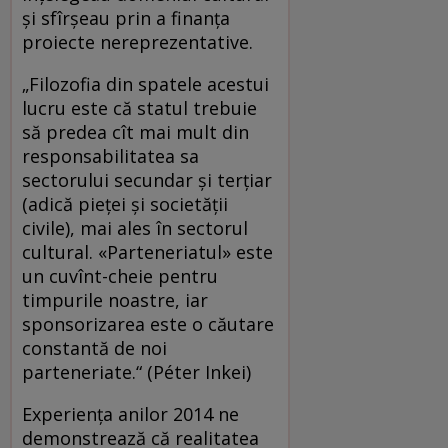
şi sfîrşeau prin a finanţa
proiecte nereprezentative.
„Filozofia din spatele acestui
lucru este că statul trebuie
să predea cît mai mult din
responsabilitatea sa
sectorului secundar şi terţiar
(adică pieţei şi societăţii
civile), mai ales în sectorul
cultural. «Parteneriatul» este
un cuvînt-cheie pentru
timpurile noastre, iar
sponsorizarea este o căutare
constantă de noi
parteneriate.“ (Péter Inkei)
Experienţa anilor 2014 ne
demonstrează că realitatea