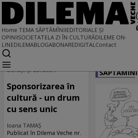
Home
TEMA SĂPTĂMÎNII
EDITORIALE ȘI
OPINII
SOCIETATE
LA ZI ÎN CULTURĂ
DILEME ON-
LINE
DILEMABLOG
ABONARE
DIGITAL
Contact
Home
CARICATU
Tema săptămînii
Donaţii şi donatori
SĂPTĂMÎNI
Sponsorizarea în
cultură - un drum
cu sens unic
Ioana TAMAŞ
Publicat în Dilema Veche nr.