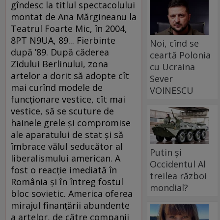
gîndesc la titlul spectacolului
montat de Ana Mărgineanu la
Teatrul Foarte Mic, în 2004,
8PT N9UA, 89... Fierbinte
Noi, cînd se
după ’89. După căderea
ceartă Polonia
Zidului Berlinului, zona
cu Ucraina
artelor a dorit să adopte cît
Sever
mai curînd modele de
VOINESCU
funcţionare vestice, cît mai
vestice, să se scuture de
hainele grele şi compromise
ale aparatului de stat şi să
îmbrace vălul seducător al
Putin și
liberalismului american. A
Occidentul Al
fost o reacţie imediată în
treilea război
România şi în întreg fostul
mondial?
bloc sovietic. America oferea
mirajul finanţării abundente
a artelor, de către companii