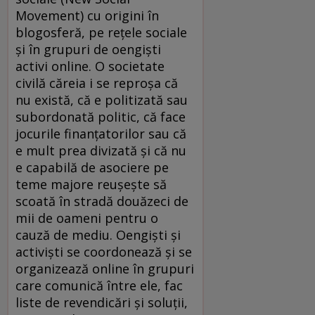
Movement) cu origini în
blogosferă, pe reţele sociale
şi în grupuri de oengişti
activi online. O societate
civilă căreia i se reproşa că
nu există, că e politizată sau
subordonată politic, că face
jocurile finanţatorilor sau că
e mult prea divizată şi că nu
e capabilă de asociere pe
teme majore reuşeşte să
scoată în stradă douăzeci de
mii de oameni pentru o
cauză de mediu. Oengişti şi
activişti se coordonează şi se
organizează online în grupuri
care comunică între ele, fac
liste de revendicări şi soluţii,