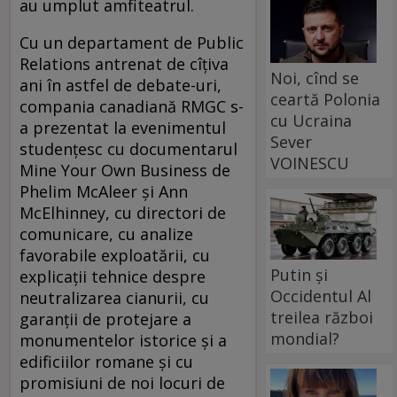
au umplut amfiteatrul.
Cu un departament de Public
Relations antrenat de cîţiva
Noi, cînd se
ani în astfel de debate-uri,
ceartă Polonia
compania canadiană RMGC s-
cu Ucraina
a prezentat la evenimentul
Sever
studenţesc cu documentarul
VOINESCU
Mine Your Own Business de
Phelim McAleer şi Ann
McElhinney, cu directori de
comunicare, cu analize
favorabile exploatării, cu
Putin și
explicaţii tehnice despre
Occidentul Al
neutralizarea cianurii, cu
treilea război
garanţii de protejare a
mondial?
monumentelor istorice şi a
edificiilor romane şi cu
promisiuni de noi locuri de