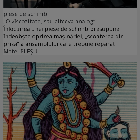
piese de schimb
„O vîscozitate, sau altceva analog”
Înlocuirea unei piese de schimb presupune
îndeobște oprirea mașinăriei, „scoaterea din
priză” a ansamblului care trebuie reparat.
Matei PLEŞU