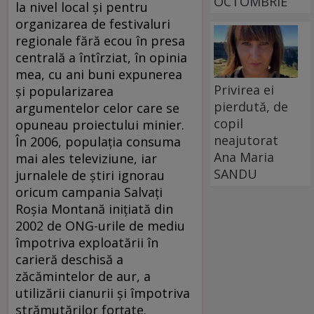
OCTOMBRIE
la nivel local şi pentru
organizarea de festivaluri
regionale fără ecou în presa
centrală a întîrziat, în opinia
mea, cu ani buni expunerea
Privirea ei
şi popularizarea
pierdută, de
argumentelor celor care se
copil
opuneau proiectului minier.
neajutorat
În 2006, populaţia consuma
Ana Maria
mai ales televiziune, iar
SANDU
jurnalele de ştiri ignorau
oricum campania Salvați
Roșia Montană iniţiată din
2002 de ONG-urile de mediu
împotriva exploatării în
carieră deschisă a
zăcămintelor de aur, a
utilizării cianurii și împotriva
strămutărilor forțate.