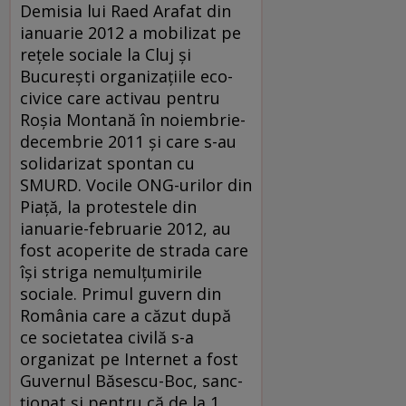
Demisia lui Raed Arafat din
ia­nua­rie 2012 a mobilizat pe
re­țele sociale la Cluj și
București or­ga­nizațiile eco-
civice care activau pentru
Roșia Montană în noiembrie-
decembrie 2011 şi care s-au
solidarizat spontan cu
SMURD. Vocile ONG-urilor din
Piață, la protestele din
ianuarie-februarie 2012, au
fost acoperite de strada care
îşi striga nemulțumirile
sociale. Primul guvern din
România care a căzut după
ce societatea civilă s-a
organizat pe Internet a fost
Guvernul Băsescu-Boc, sanc­
ţionat şi pentru că de la 1