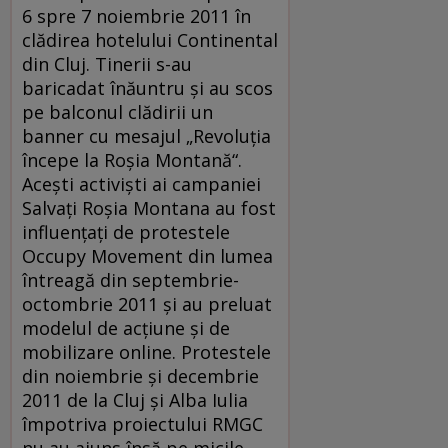
6 spre 7 noiembrie 2011 în
clădirea hotelului Continental
din Cluj. Tinerii s-au
baricadat înăuntru și au scos
pe balconul clădirii un
banner cu mesajul „Revoluția
începe la Roșia Montană“.
Aceşti activiști ai campaniei
Salvați Roșia Montana au fost
influenţaţi de protestele
Occupy Movement din lumea
întreagă din septembrie-
octombrie 2011 şi au preluat
modelul de acţiune şi de
mobilizare online. Protestele
din noiembrie şi decembrie
2011 de la Cluj şi Alba Iulia
împotriva proiectului RMGC
nu au ajuns însă pe micile