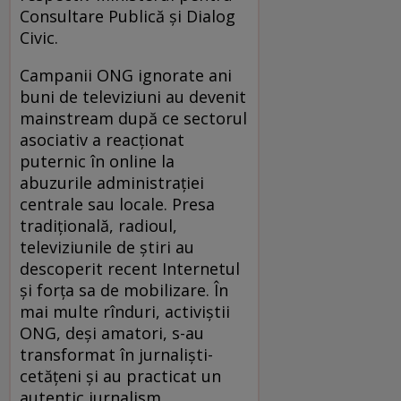
Consultare Publică şi Dialog
Civic.
Campanii ONG ignorate ani
buni de televiziuni au devenit
mainstream după ce sectorul
asociativ a reacţionat
puternic în online la
abuzurile administraţiei
centrale sau locale. Presa
tradiţională, radioul,
televiziunile de ştiri au
descoperit recent Internetul
şi forţa sa de mobilizare. În
mai multe rînduri, activiştii
ONG, deşi amatori, s-au
transformat în jurnalişti-
cetăţeni şi au practicat un
autentic jurnalism