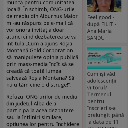
muncă pentru comunitatea
locală. În schimb, ONG-urile
de mediu din Alburnus Maior
Feel good -
mi-au răspuns pe e-mail că
după FILIT -
vor onora invitaţia doar
Ana Maria
atunci cînd dezbaterea se va
SANDU
intitula „Cum a ajuns Roşia
Montană Gold Corporation
să manipuleze opinia publică
prin mass-media încît să se
creadă că toată lumea
Cum își văd
salvează Roşia Montana? Să
adolescenții
nu uităm cine o distruge!“.
viitorul? -
Termenul
Refuzul ONG-urilor de mediu
pentru
din judeţul Alba de a
înscrieri s-a
participa la acea dezbatere
prelungit până
sau la întîlniri similare,
la data de 11
opţiunea lor pentru închidere