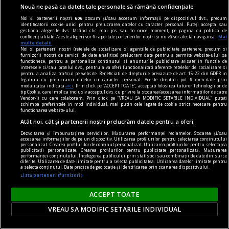
Nouă ne pasă ca datele tale personale să rămână confidențiale
Noi și partenerii noștri
606
stocăm și/sau accesăm informații pe dispozitivul dvs., precum
identificatorii cookie unici pentru prelucrarea datelor cu caracter personal. Puteți accepta sau
gestiona alegerile dvs. făcând clic mai jos sau în orice moment, pe pagina cu politica de
confidențialitate. Aceste alegeri vor fi raportate partenerilor noștri și nu vă vor afecta navigarea.
Mai
multe detalii
Noi si partenerii nostri (retelele de socializare si agentiile de publicitate partenere, precum si
centenar - eugen barbu
furnizorii nostri de servicii de date analitice) prelucram date pentru a permite website-ului sa
functioneze, pentru a personaliza continutul si anunturile publicitare afisate in functie de
„Biografia detestabilă” și „opera admirabilă”
interesele si/sau profilul dvs., pentru a va oferi functionalitati aferente retelelor de socializare si
pentru a analiza traficul pe website. Beneficiati de drepturile prevazute de art. 15-22 din GDPR in
Groapa, cîteva nuvele din Oaie și ai săi ori Prînzul
legatura cu prelucrarea datelor cu caracter personal. Aceste drepturi pot fi exercitate prin
modalitatea indicata
aici
. Prin click pe “ACCEPT TOATE”, acceptati folosirea tuturor Tehnologiilor de
de duminică, parabolele decadente Princepele și
tip Cookie, care implica inclusiv acceptul dvs. cu privire la stocarea/accesarea informatiilor de catre
Vendor-ii cu care colaboram. Prin click pe “VREAU SA MODIFIC SETARILE INDIVIDUAL” puteti
Săptămîna nebunilor sînt titluri de neocolit.
schimba preferintele in mod individual, mai putin cele legate de cookie strict necesare pentru
functionarea website-ului.
Atât noi, cât și partenerii noștri prelucrăm datele pentru a oferi:
Dezvoltarea și îmbunătățirea serviciilor. Măsurarea performanței reclamelor. Stocarea și/sau
accesarea informațiilor de pe un dispozitiv. Utilizarea profilurilor pentru selectarea conținutului
personalizat. Crearea profilurilor de conținut personalizat. Utilizarea profilurilor pentru selectarea
publicității personalizate. Crearea profilurilor pentru publicitate personalizată. Măsurarea
performanței conținutului. Înțelegerea publicului prin statistici sau combinații de date din surse
diferite. Utilizarea de date limitate pentru a selecta publicitatea. Utilizarea datelor limitate pentru
a selecta conținutul. Date precise de geolocație și identificarea prin scanarea dispozitivului.
Listă parteneri (furnizori)
ACCEPT TOATE
VREAU SA MODIFIC SETARILE INDIVIDUAL