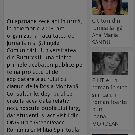
Cititori din
Cu aproape zece ani în urmă,
lumea largă
în noiembrie 2006, am
Ana Maria
organizat la Facultatea de
SANDU
Jurnalism şi Ştiinţele
Comunicării, Universitatea
din Bucureşti, una dintre
primele dezbateri publice pe
tema proiectului de
exploatare a aurului cu
FILIT e un
cianuri de la Roşia Montană.
roman în sine...
Consultările, deşi publice,
și încă un
erau la acea dată relativ
roman foarte
necunoscute publicului larg,
bun
dar studenţii şi activiştii din
Ioana
ONG-urile GreenPeace
MOROȘAN
România şi Miliţia Spirituală