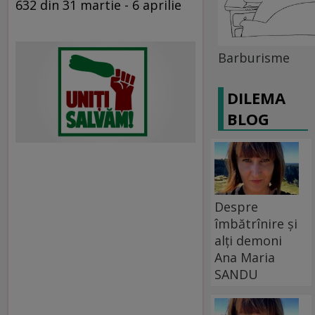
632 din 31 martie - 6 aprilie
Barburisme
DILEMA
BLOG
Despre
îmbătrînire și
alți demoni
Ana Maria
SANDU