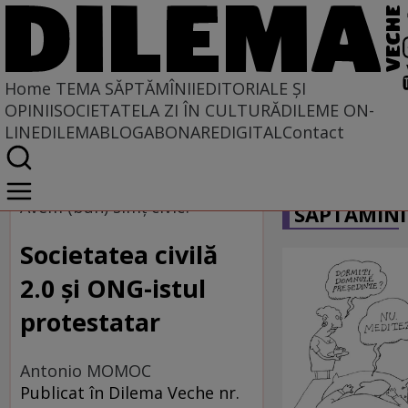
Home
TEMA SĂPTĂMÎNII
EDITORIALE ȘI
OPINII
SOCIETATE
LA ZI ÎN CULTURĂ
DILEME ON-
LINE
DILEMABLOG
ABONARE
DIGITAL
Contact
Home
CARICATU
Tema săptămînii
Avem (bun) simţ civic?
SĂPTĂMÎNI
Societatea civilă
2.0 şi ONG-istul
protestatar
Antonio MOMOC
Publicat în Dilema Veche nr.