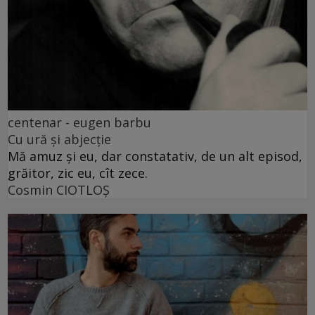
centenar - eugen barbu
Cu ură și abjecție
Mă amuz și eu, dar constatativ, de un alt episod,
grăitor, zic eu, cît zece.
Cosmin CIOTLOŞ