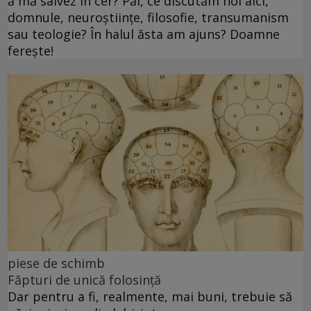
ă mă salvez în cer? Păi, ce discutăm noi aici,
domnule, neuroștiințe, filosofie, transumanism
sau teologie? În halul ăsta am ajuns? Doamne
ferește!
piese de schimb
Făpturi de unică folosință
Dar pentru a fi, realmente, mai buni, trebuie să