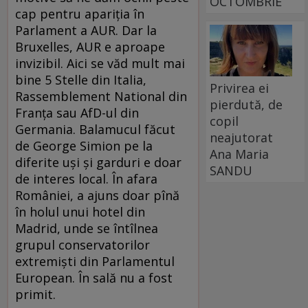
OCTOMBRIE
cap pentru apariția în
Parlament a AUR. Dar la
Bruxelles, AUR e aproape
invizibil. Aici se văd mult mai
bine 5 Stelle din Italia,
Privirea ei
Rassemblement National din
pierdută, de
Franța sau AfD-ul din
copil
Germania. Balamucul făcut
neajutorat
de George Simion pe la
Ana Maria
diferite uși și garduri e doar
SANDU
de interes local. În afara
României, a ajuns doar pînă
în holul unui hotel din
Madrid, unde se întîlnea
grupul conservatorilor
extremiști din Parlamentul
European. În sală nu a fost
primit.