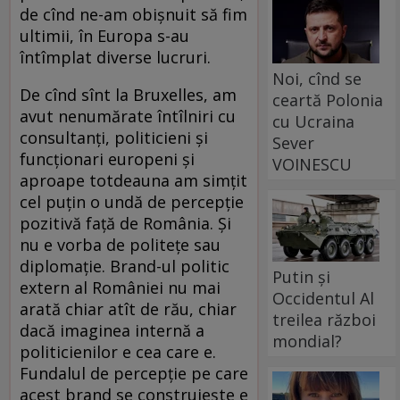
de cînd ne-am obișnuit să fim
ultimii, în Europa s-au
întîmplat diverse lucruri.
Noi, cînd se
De cînd sînt la Bruxelles, am
ceartă Polonia
avut nenumărate întîlniri cu
cu Ucraina
consultanți, politicieni și
Sever
funcționari europeni și
VOINESCU
aproape totdeauna am simțit
cel puțin o undă de percepție
pozitivă față de România. Și
nu e vorba de politețe sau
diplomație. Brand-ul politic
Putin și
extern al României nu mai
Occidentul Al
arată chiar atît de rău, chiar
treilea război
dacă imaginea internă a
mondial?
politicienilor e cea care e.
Fundalul de percepție pe care
acest brand se construiește e