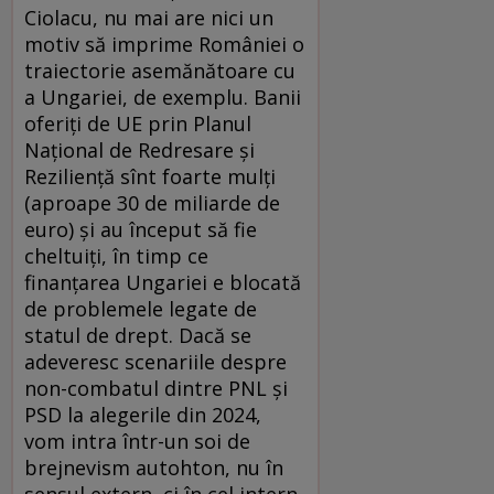
Ciolacu, nu mai are nici un
motiv să imprime României o
traiectorie asemănătoare cu
a Ungariei, de exemplu. Banii
oferiți de UE prin Planul
Național de Redresare și
Reziliență sînt foarte mulți
(aproape 30 de miliarde de
euro) și au început să fie
cheltuiți, în timp ce
finanțarea Ungariei e blocată
de problemele legate de
statul de drept. Dacă se
adeveresc scenariile despre
non-combatul dintre PNL și
PSD la alegerile din 2024,
vom intra într-un soi de
brejnevism autohton, nu în
sensul extern, ci în cel intern,