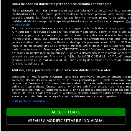
Nouă ne pasă ca datele tale personale să rămână confidențiale
Nu cred că Barbu e un scriitor mare, dar Groapa
Noi și partenerii noștri
606
stocăm și/sau accesăm informații pe dispozitivul dvs., precum
rămîne un roman bun (preferata mea e scena
identificatorii cookie unici pentru prelucrarea datelor cu caracter personal. Puteți accepta sau
gestiona alegerile dvs. făcând clic mai jos sau în orice moment, pe pagina cu politica de
nunții) și pînă și-n Principele sînt pagini de foarte
confidențialitate. Aceste alegeri vor fi raportate partenerilor noștri și nu vă vor afecta navigarea.
Mai
multe detalii
bună literatură.
Noi si partenerii nostri (retelele de socializare si agentiile de publicitate partenere, precum si
furnizorii nostri de servicii de date analitice) prelucram date pentru a permite website-ului sa
functioneze, pentru a personaliza continutul si anunturile publicitare afisate in functie de
interesele si/sau profilul dvs., pentru a va oferi functionalitati aferente retelelor de socializare si
pentru a analiza traficul pe website. Beneficiati de drepturile prevazute de art. 15-22 din GDPR in
legatura cu prelucrarea datelor cu caracter personal. Aceste drepturi pot fi exercitate prin
modalitatea indicata
aici
. Prin click pe “ACCEPT TOATE”, acceptati folosirea tuturor Tehnologiilor de
tip Cookie, care implica inclusiv acceptul dvs. cu privire la stocarea/accesarea informatiilor de catre
Vendor-ii cu care colaboram. Prin click pe “VREAU SA MODIFIC SETARILE INDIVIDUAL” puteti
schimba preferintele in mod individual, mai putin cele legate de cookie strict necesare pentru
functionarea website-ului.
Atât noi, cât și partenerii noștri prelucrăm datele pentru a oferi:
Dezvoltarea și îmbunătățirea serviciilor. Măsurarea performanței reclamelor. Stocarea și/sau
accesarea informațiilor de pe un dispozitiv. Utilizarea profilurilor pentru selectarea conținutului
personalizat. Crearea profilurilor de conținut personalizat. Utilizarea profilurilor pentru selectarea
publicității personalizate. Crearea profilurilor pentru publicitate personalizată. Măsurarea
performanței conținutului. Înțelegerea publicului prin statistici sau combinații de date din surse
diferite. Utilizarea de date limitate pentru a selecta publicitatea. Utilizarea datelor limitate pentru
a selecta conținutul. Date precise de geolocație și identificarea prin scanarea dispozitivului.
Listă parteneri (furnizori)
ACCEPT TOATE
centenar - eugen barbu
VREAU SA MODIFIC SETARILE INDIVIDUAL
Cele trei „Grații” ale „Împăratului Mahalalei”
Se pune, astfel, întrebarea ce ratează și unde