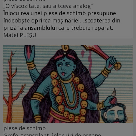
„O vîscozitate, sau altceva analog”
Înlocuirea unei piese de schimb presupune
îndeobște oprirea mașinăriei, „scoaterea din
priză” a ansamblului care trebuie reparat.
Matei PLEŞU
piese de schimb
Grefe, transplant, înlocuiri de organe