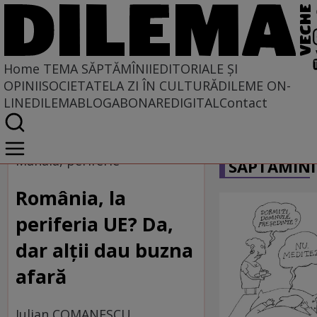
Home
TEMA SĂPTĂMÎNII
EDITORIALE ȘI
OPINII
SOCIETATE
LA ZI ÎN CULTURĂ
DILEME ON-
LINE
DILEMABLOG
ABONARE
DIGITAL
Contact
Home
CARICATU
Tema săptămînii
Mahala, periferie
SĂPTĂMÎNI
România, la
periferia UE? Da,
dar alții dau buzna
afară
Iulian COMANESCU