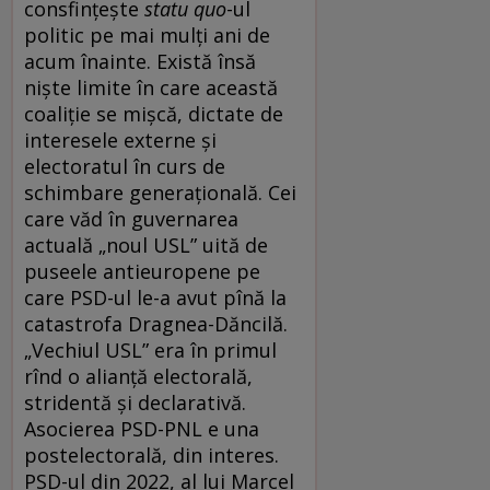
consfințește
statu quo
-ul
politic pe mai mulți ani de
acum înainte. Există însă
niște limite în care această
coaliție se mișcă, dictate de
interesele externe și
electoratul în curs de
schimbare generațională. Cei
care văd în guvernarea
actuală „noul USL” uită de
puseele antieuropene pe
care PSD-ul le-a avut pînă la
catastrofa Dragnea-Dăncilă.
„Vechiul USL” era în primul
rînd o alianță electorală,
stridentă și declarativă.
Asocierea PSD-PNL e una
postelectorală, din interes.
PSD-ul din 2022, al lui Marcel