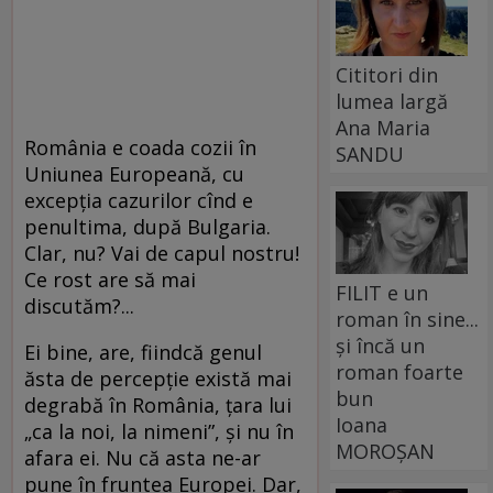
Cititori din
lumea largă
Ana Maria
România e coada cozii în
SANDU
Uniunea Europeană, cu
excepția cazurilor cînd e
penultima, după Bulgaria.
Clar, nu? Vai de capul nostru!
Ce rost are să mai
FILIT e un
discutăm?...
roman în sine...
și încă un
Ei bine, are, fiindcă genul
roman foarte
ăsta de percepție există mai
bun
degrabă în România, țara lui
Ioana
„ca la noi, la nimeni”, și nu în
MOROȘAN
afara ei. Nu că asta ne-ar
pune în fruntea Europei. Dar,