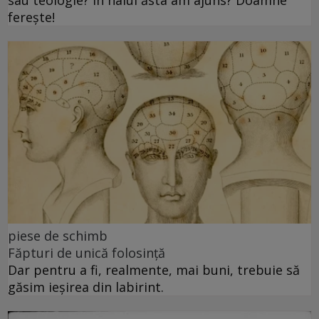
sau teologie? În halul ăsta am ajuns? Doamne
ferește!
piese de schimb
Făpturi de unică folosință
Dar pentru a fi, realmente, mai buni, trebuie să
găsim ieșirea din labirint.