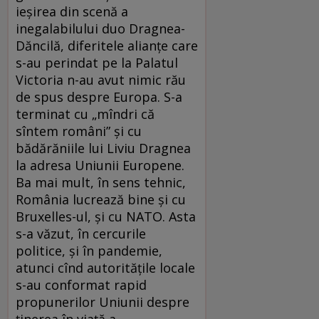
ieșirea din scenă a
inegalabilului duo Dragnea-
Dăncilă, diferitele alianțe care
s-au perindat pe la Palatul
Victoria n-au avut nimic rău
de spus despre Europa. S-a
terminat cu „mîndri că
sîntem români” și cu
bădărăniile lui Liviu Dragnea
la adresa Uniunii Europene.
Ba mai mult, în sens tehnic,
România lucrează bine și cu
Bruxelles-ul, și cu NATO. Asta
s-a văzut, în cercurile
politice, și în pandemie,
atunci cînd autoritățile locale
s-au conformat rapid
propunerilor Uniunii despre
ținerea în viață a