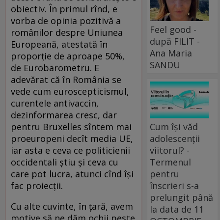
obiectiv. În primul rînd, e
vorba de opinia pozitivă a
Feel good -
românilor despre Uniunea
după FILIT -
Europeană, atestată în
Ana Maria
proporție de aproape 50%,
SANDU
de Eurobarometru. E
adevărat că în România se
vede cum euroscepticismul,
curentele antivaccin,
dezinformarea cresc, dar
pentru Bruxelles sîntem mai
Cum își văd
proeuropeni decît media UE,
adolescenții
iar asta e ceva ce politicienii
viitorul? -
occidentali știu și ceva cu
Termenul
care pot lucra, atunci cînd își
pentru
fac proiecții.
înscrieri s-a
prelungit până
Cu alte cuvinte, în țară, avem
la data de 11
motive să ne dăm ochii peste