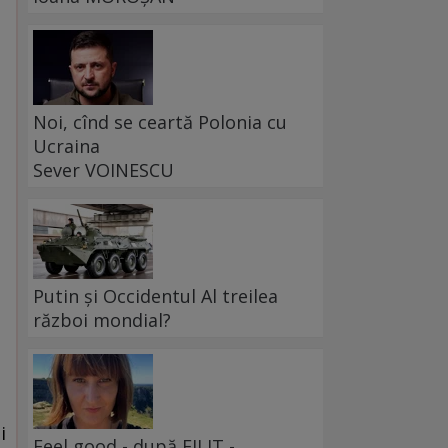
Noi, cînd se ceartă Polonia cu
Ucraina
Sever VOINESCU
Putin și Occidentul Al treilea
război mondial?
i
Feel good - după FILIT -