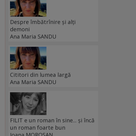
Despre îmbătrînire și alți
demoni
Ana Maria SANDU
Cititori din lumea largă
Ana Maria SANDU
FILIT e un roman în sine... și încă
un roman foarte bun
Ioana MOROȘAN