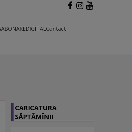
G
ABONARE
DIGITAL
Contact
CARICATURA
SĂPTĂMÎNII