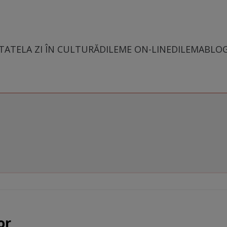
TATE
LA ZI ÎN CULTURĂ
DILEME ON-LINE
DILEMABLO
or