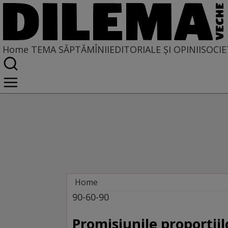
Home
TEMA SĂPTĂMÎNII
EDITORIALE ȘI OPINII
SOCIE
Home
Tema săptămînii
90-60-90
Promisiunile proporțiil