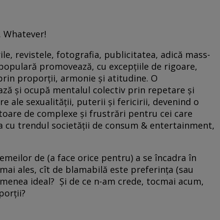
.. Whatever!
le, revistele, fotografia, publicitatea, adică mass-
populară promovează, cu excepţiile de rigoare,
rin proporţii, armonie şi atitudine. O
ză şi ocupă mentalul colectiv prin repetare şi
 ale sexualităţii, puterii şi fericirii, devenind o
oare de complexe şi frustrări pentru cei care
a cu trendul societăţii de consum & entertainment,
.
femeilor de (a face orice pentru) a se încadra în
 mai ales, cît de blamabilă este preferinţa (sau
semenea ideal? Şi de ce n-am crede, tocmai acum,
porţii?