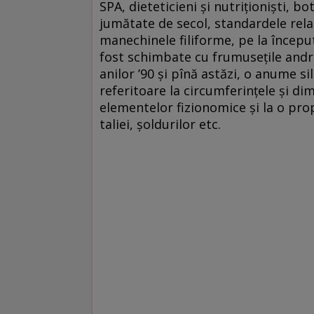
SPA, dieteticieni şi nutriţionişti, bot
jumătate de secol, standardele relat
manechinele filiforme, pe la început
fost schimbate cu frumuseţile andr
anilor ’90 şi pînă astăzi, o anume s
referitoare la circumferinţele şi d
elementelor fizionomice şi la o prop
taliei, şoldurilor etc.