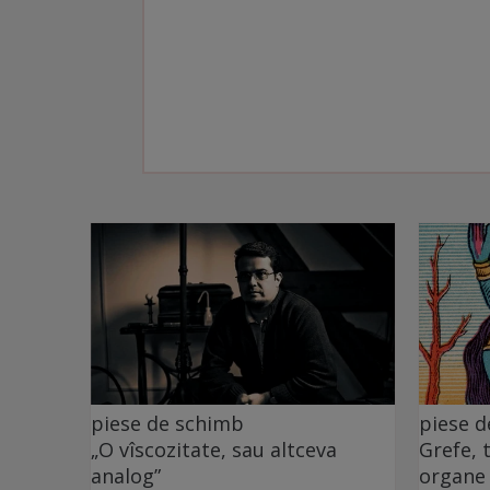
piese de schimb
piese 
„O vîscozitate, sau altceva
Grefe, 
analog”
organe