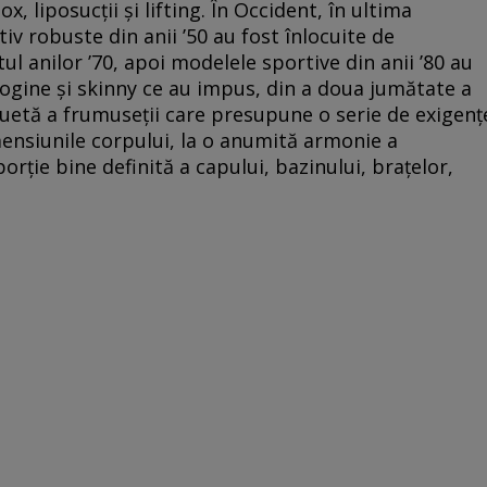
ox, liposucţii şi lifting. În Occident, în ultima
iv robuste din anii ’50 au fost înlocuite de
ul anilor ’70, apoi modelele sportive din anii ’80 au
ogine şi skinny ce au impus, din a doua jumătate a
iluetă a frumuseţii care presupune o serie de exigenţ
imensiunile corpului, la o anumită armonie a
orţie bine definită a capului, bazinului, braţelor,