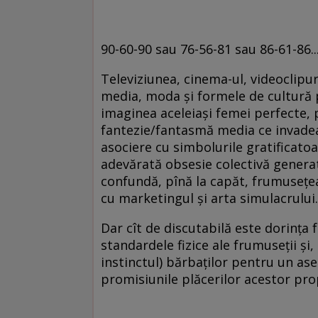
90-60-90 sau 76-56-81 sau 86-61-86.
Televiziunea, cinema-ul, videoclipuri
media, moda şi formele de cultură 
imaginea aceleiaşi femei perfecte, p
fantezie/fantasmă media ce invadea
asociere cu simbolurile gratificatoare
adevărată obsesie colectivă generat
confundă, pînă la capăt, frumuseţe
cu marketingul şi arta simulacrului
Dar cît de discutabilă este dorinţa 
standardele fizice ale frumuseţii şi,
instinctul) bărbaţilor pentru un a
promisiunile plăcerilor acestor pro