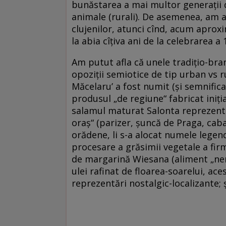
bunăstarea a mai multor generaţii d
animale (rurali). De asemenea, am a
clujenilor, atunci cînd, acum aproxi
la abia cîţiva ani de la celebrarea a 
Am putut afla că unele tradiţio-bra
opoziţii semiotice de tip urban vs 
Măcelaru’ a fost numit (şi semnificat
produsul „de regiune“ fabricat iniţi
salamul maturat Salonta reprezenta 
oraş“ (parizer, şuncă de Praga, caba
orădene, li s-a alocat numele legen
procesare a grăsimii vegetale a firm
de margarină Wiesana (aliment „nemţ
ulei rafinat de floarea-soarelui, aces
reprezentări nostalgic-localizante; 