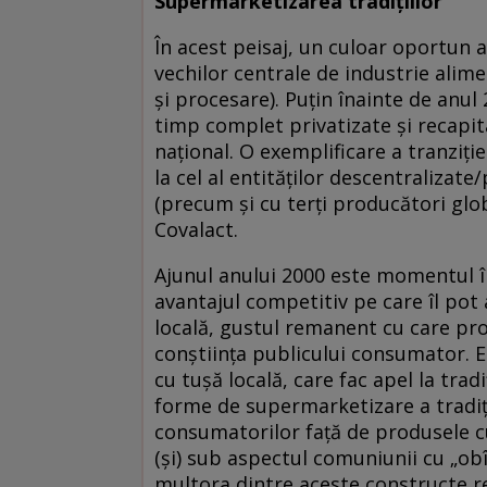
Supermarketizarea tradiţiilor
În acest peisaj, un culoar oportun a 
vechilor centrale de industrie alime
şi procesare). Puţin înainte de anul 
timp complet privatizate şi recapital
naţional. O exemplificare a tranziţiei
la cel al entităţilor descentralizate
(precum şi cu terţi producători glob
Covalact.
Ajunul anului 2000 este momentul î
avantajul competitiv pe care îl pot 
locală, gustul remanent cu care pro
conştiinţa publicului consumator. 
cu tuşă locală, care fac apel la tra
forme de supermarketizare a tradiţi
consumatorilor faţă de produsele cu
(şi) sub aspectul comuniunii cu „obî
multora dintre aceste constructe r