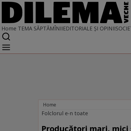
Home
TEMA SĂPTĂMÎNII
EDITORIALE ȘI OPINII
SOCIE
Home
Tema săptămînii
Folclorul e-n toate
Producători mari, mici ş