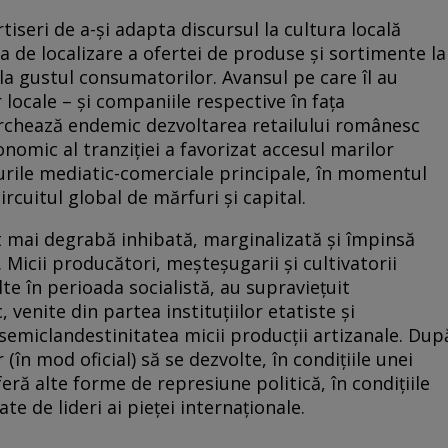
tiseri de a-şi adapta discursul la cultura locală
a de localizare a ofertei de produse şi sortimente la
 la gustul consumatorilor. Avansul pe care îl au
 locale – şi companiile respective în faţa
marchează endemic dezvoltarea retailului românesc
onomic al tranziţiei a favorizat accesul marilor
uxurile mediatic-comerciale principale, în momentul
rcuitul global de mărfuri şi capital.
ost mai degrabă inhibată, marginalizată şi împinsă
Micii producători, meşteşugarii şi cultivatorii
lte în perioada socialistă, au supravieţuit
, venite din partea instituţiilor etatiste şi
 semiclandestinitatea micii producţii artizanale. Dup
r (în mod oficial) să se dezvolte, în condiţiile unei
feră alte forme de represiune politică, în condiţiile
e de lideri ai pieţei internaţionale.