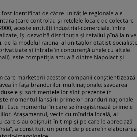
fost identificat de către unităţile regionale ale
ntară (care controlau şi reţelele locale de colectare
2000, aceste entităţi industrial-comerciale, între
izate, îşi dezvoltă distribuţia şi retailul pînă la nive
, de la modelul raional al unităţilor etatist-socialist
/privatizate şi intrate în concurenţă unele cu altele
ali), este competiţia actuală dintre Napolact şi
n care marketerii acestor companii conştientizează
avea în faţa brandurilor multinaţionale: savoarea
dusele şi sortimentele lor sînt prezente în
Este momentul lansării primelor branduri naţionale
diţii. Este momentul în care se înregistrează primele
ilor. Ataşamentul, vecin cu mîndria locală, al
 care s-au obişnuit în timp şi pe care le apreciază
rşia“, a constituit un punct de plecare în elaborarea
etoric-imagologice.