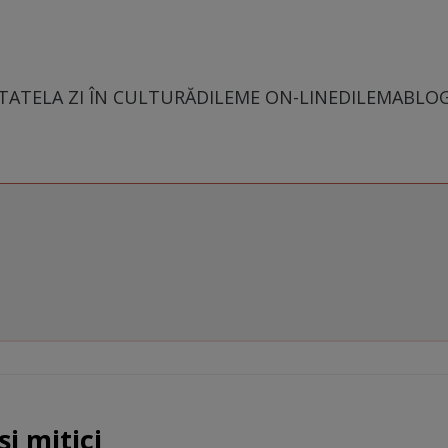
TATE
LA ZI ÎN CULTURĂ
DILEME ON-LINE
DILEMABLO
i mitici