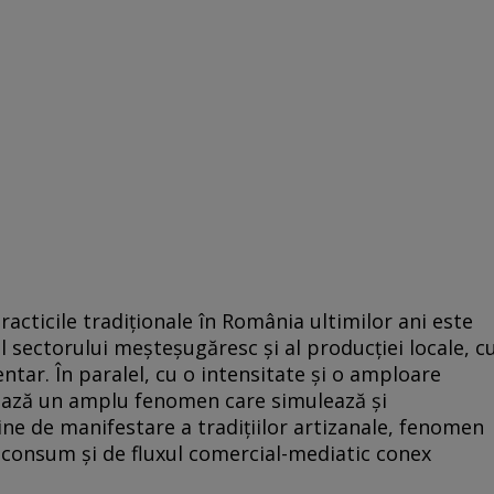
acticile tradiţionale în România ultimilor ani este
l sectorului meşteşugăresc şi al producţiei locale, c
tar. În paralel, cu o intensitate şi o amploare
rează un amplu fenomen care simulează şi
ne de manifestare a tradiţiilor artizanale, fenomen
 consum şi de fluxul comercial-mediatic conex