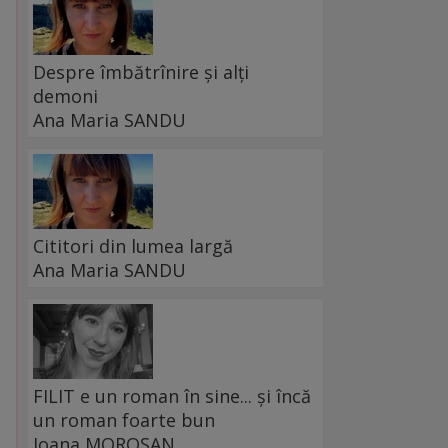
Despre îmbătrînire și alți
demoni
Ana Maria SANDU
Cititori din lumea largă
Ana Maria SANDU
FILIT e un roman în sine... și încă
un roman foarte bun
Ioana MOROȘAN