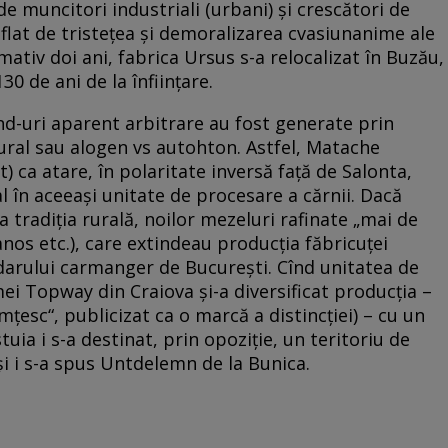
e muncitori industriali (urbani) şi crescători de
flat de tristeţea şi demoralizarea cvasiunanime ale
mativ doi ani, fabrica Ursus s-a relocalizat în Buzău,
130 de ani de la înfiinţare.
nd-uri aparent arbitrare au fost generate prin
rural sau alogen vs autohton. Astfel, Matache
) ca atare, în polaritate inversă faţă de Salonta,
al în aceeaşi unitate de procesare a cărnii. Dacă
tradiţia rurală, noilor mezeluri rafinate „mai de
nos etc.), care extindeau producţia făbricuţei
darului carmanger de Bucureşti. Cînd unitatea de
ei Topway din Craiova şi-a diversificat producţia –
esc“, publicizat ca o marcă a distincţiei) – cu un
tuia i s-a destinat, prin opoziţie, un teritoriu de
şi i s-a spus Untdelemn de la Bunica.