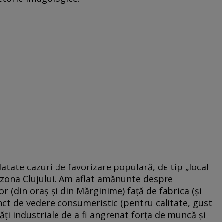
latate cazuri de favorizare populară, de tip „local
n zona Clujului. Am aflat amănunte despre
or (din oraş şi din Mărginime) faţă de fabrica (şi
ct de vedere consumeristic (pentru calitate, gust
ităţi industriale de a fi angrenat forţa de muncă şi