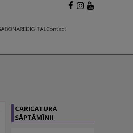
G
ABONARE
DIGITAL
Contact
CARICATURA
SĂPTĂMÎNII