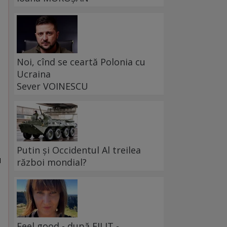
Noi, cînd se ceartă Polonia cu
Ucraina
Sever VOINESCU
Putin și Occidentul Al treilea
u
război mondial?
Feel good - după FILIT -