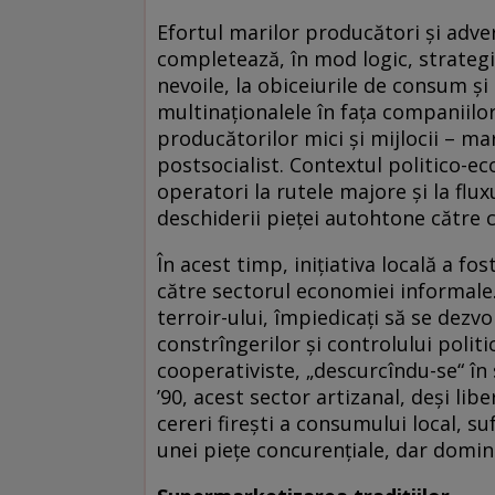
Efortul marilor producători şi adver
completează, în mod logic, strategi
nevoile, la obiceiurile de consum şi
multinaţionalele în faţa companiilor
producătorilor mici şi mijlocii – 
postsocialist. Contextul politico-ec
operatori la rutele majore şi la fl
deschiderii pieţei autohtone către ci
În acest timp, iniţiativa locală a f
către sectorul economiei informale. 
terroir-ului, împiedicaţi să se dezvo
constrîngerilor şi controlului politic
cooperativiste, „descurcîndu-se“ în
’90, acest sector artizanal, deşi libe
cereri fireşti a consumului local, su
unei pieţe concurenţiale, dar dominat