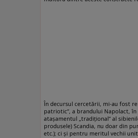
În decursul cercetării, mi-au fost re
patriotic“, a brandului Napolact, î
ataşamentul „tradiţional“ al sibienil
produsele) Scandia, nu doar din pun
etc.); ci şi pentru meritul vechii un