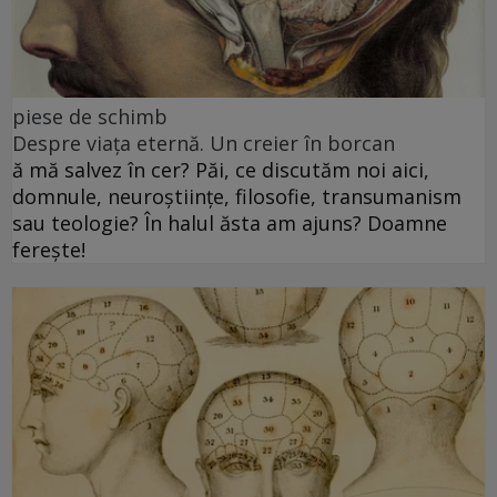
piese de schimb
Despre viața eternă. Un creier în borcan
ă mă salvez în cer? Păi, ce discutăm noi aici,
domnule, neuroștiințe, filosofie, transumanism
sau teologie? În halul ăsta am ajuns? Doamne
ferește!