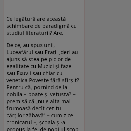
Ce legătură are această
schimbare de paradigmă cu
studiul literaturii? Are.
De ce, au spus unii,
Luceafărul sau Fraţii Jderi au
ajuns să stea pe picior de
egalitate cu Muzici şi faze
sau Exuvii sau chiar cu
venetica Poveste fără sfîrşit?
Pentru că, pornind de la
nobila – poate şi vetusta? –
premisă că „nu e alta mai
frumoasă decît cetitul
cărţilor zăbavă“ – cum zice
cronicarul –, şcoala şi-a
propus la fel de nobilul scop