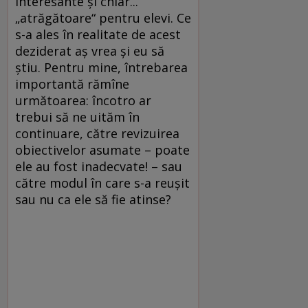
interesante şi chiar...
„atrăgătoare“ pentru elevi. Ce
s-a ales în realitate de acest
deziderat aş vrea şi eu să
ştiu. Pentru mine, întrebarea
importantă rămîne
următoarea: încotro ar
trebui să ne uităm în
continuare, către revizuirea
obiectivelor asumate – poate
ele au fost inadecvate! – sau
către modul în care s-a reuşit
sau nu ca ele să fie atinse?