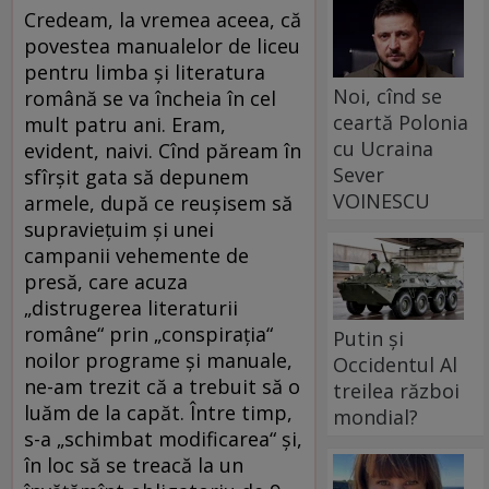
Credeam, la vremea aceea, că
povestea manualelor de liceu
pentru limba şi literatura
Noi, cînd se
română se va încheia în cel
ceartă Polonia
mult patru ani. Eram,
cu Ucraina
evident, naivi. Cînd păream în
Sever
sfîrşit gata să depunem
VOINESCU
armele, după ce reuşisem să
supravieţuim şi unei
campanii vehemente de
presă, care acuza
„distrugerea literaturii
române“ prin „conspiraţia“
Putin și
noilor programe şi manuale,
Occidentul Al
ne-am trezit că a trebuit să o
treilea război
luăm de la capăt. Între timp,
mondial?
s-a „schimbat modificarea“ şi,
în loc să se treacă la un