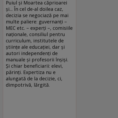
Puiul şi Moartea căprioarei
şi... În cel de-al doilea caz,
decizia se negociază pe mai
multe paliere: guvernanţi –
MEC etc. – experţi –, comisiile
naţionale, consiliul pentru
curriculum, institutele de
ştiinţe ale educaţiei, dar şi
autori independenţi de
manuale şi profesorii înşişi.
Şi chiar beneficiarii: elevi,
părinţi. Expertiza nu e
alungată de la decizie, ci,
dimpotrivă, lărgită.