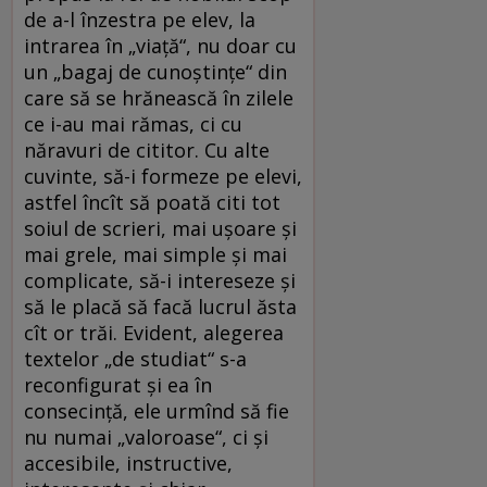
de a-l înzestra pe elev, la
intrarea în „viaţă“, nu doar cu
un „bagaj de cunoştinţe“ din
care să se hrănească în zilele
ce i-au mai rămas, ci cu
năravuri de cititor. Cu alte
cuvinte, să-i formeze pe elevi,
astfel încît să poată citi tot
soiul de scrieri, mai uşoare şi
mai grele, mai simple şi mai
complicate, să-i intereseze şi
să le placă să facă lucrul ăsta
cît or trăi. Evident, alegerea
textelor „de studiat“ s-a
reconfigurat şi ea în
consecinţă, ele urmînd să fie
nu numai „valoroase“, ci şi
accesibile, instructive,