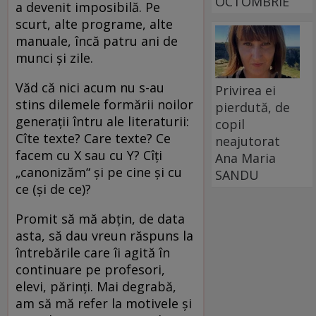
OCTOMBRIE
a devenit imposibilă. Pe
scurt, alte programe, alte
manuale, încă patru ani de
munci şi zile.
Văd că nici acum nu s-au
Privirea ei
stins dilemele formării noilor
pierdută, de
generaţii întru ale literaturii:
copil
Cîte texte? Care texte? Ce
neajutorat
facem cu X sau cu Y? Cîţi
Ana Maria
„canonizăm“ şi pe cine şi cu
SANDU
ce (şi de ce)?
Promit să mă abţin, de data
asta, să dau vreun răspuns la
întrebările care îi agită în
continuare pe profesori,
elevi, părinţi. Mai degrabă,
am să mă refer la motivele şi