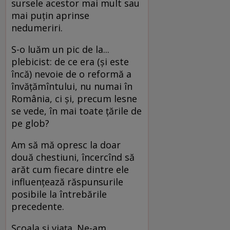
sursele acestor mai mult sau
mai puţin aprinse
nedumeriri.
S-o luăm un pic de la...
plebicist: de ce era (şi este
încă) nevoie de o reformă a
învăţămîntului, nu numai în
România, ci şi, precum lesne
se vede, în mai toate ţările de
pe glob?
Am să mă opresc la doar
două chestiuni, încercînd să
arăt cum fiecare dintre ele
influenţează răspunsurile
posibile la întrebările
precedente.
Şcoala şi viaţa. Ne-am