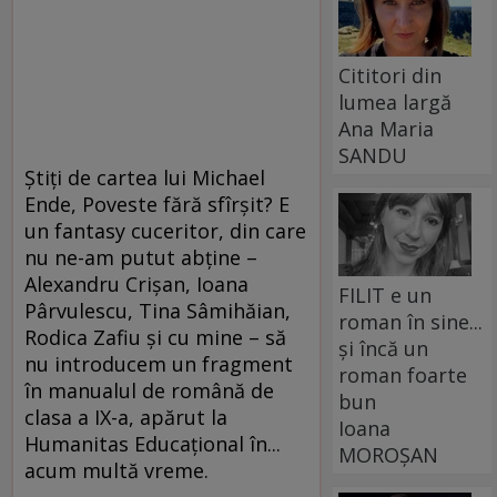
Cititori din
lumea largă
Ana Maria
SANDU
Ştiţi de cartea lui Michael
Ende, Poveste fără sfîrşit? E
un fantasy cuceritor, din care
nu ne-am putut abţine –
Alexandru Crişan, Ioana
FILIT e un
Pârvulescu, Tina Sâmihăian,
roman în sine...
Rodica Zafiu şi cu mine – să
și încă un
nu introducem un fragment
roman foarte
în manualul de română de
bun
clasa a IX-a, apărut la
Ioana
Humanitas Educaţional în...
MOROȘAN
acum multă vreme.