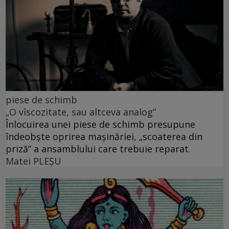
piese de schimb
„O vîscozitate, sau altceva analog”
Înlocuirea unei piese de schimb presupune
îndeobște oprirea mașinăriei, „scoaterea din
priză” a ansamblului care trebuie reparat.
Matei PLEŞU