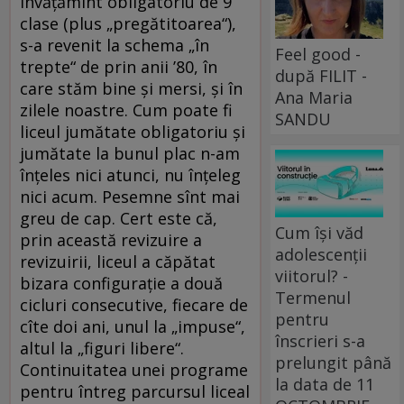
învăţămînt obligatoriu de 9
clase (plus „pregătitoarea“),
s-a revenit la schema „în
Feel good -
trepte“ de prin anii ’80, în
după FILIT -
care stăm bine şi mersi, şi în
Ana Maria
zilele noastre. Cum poate fi
SANDU
liceul jumătate obligatoriu şi
jumătate la bunul plac n-am
înţeles nici atunci, nu înţeleg
nici acum. Pesemne sînt mai
greu de cap. Cert este că,
Cum își văd
prin această revizuire a
adolescenții
revizuirii, liceul a căpătat
viitorul? -
bizara configuraţie a două
Termenul
cicluri consecutive, fiecare de
pentru
cîte doi ani, unul la „impuse“,
înscrieri s-a
altul la „figuri libere“.
prelungit până
Continuitatea unei programe
la data de 11
pentru întreg parcursul liceal