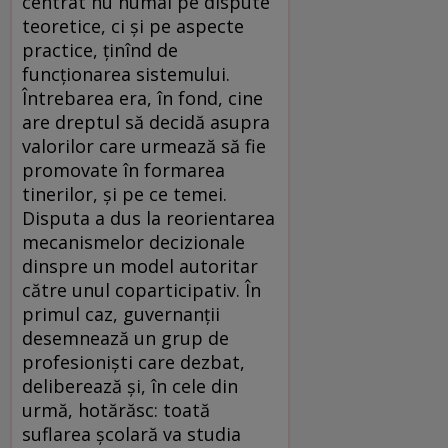
centrat nu numai pe dispute
teoretice, ci şi pe aspecte
practice, ţinînd de
funcţionarea sistemului.
Întrebarea era, în fond, cine
are dreptul să decidă asupra
valorilor care urmează să fie
promovate în formarea
tinerilor, şi pe ce temei.
Disputa a dus la reorientarea
mecanismelor decizionale
dinspre un model autoritar
către unul coparticipativ. În
primul caz, guvernanţii
desemnează un grup de
profesionişti care dezbat,
deliberează şi, în cele din
urmă, hotărăsc: toată
suflarea şcolară va studia