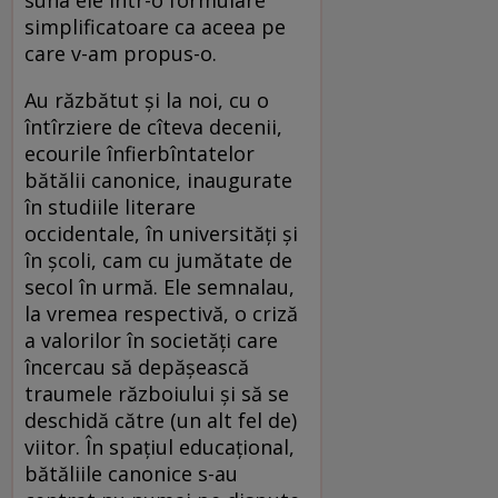
simplificatoare ca aceea pe
care v-am propus-o.
Au răzbătut şi la noi, cu o
întîrziere de cîteva decenii,
ecourile înfierbîntatelor
bătălii canonice, inaugurate
în studiile literare
occidentale, în universităţi şi
în şcoli, cam cu jumătate de
secol în urmă. Ele semnalau,
la vremea respectivă, o criză
a valorilor în societăţi care
încercau să depăşească
traumele războiului şi să se
deschidă către (un alt fel de)
viitor. În spaţiul educaţional,
bătăliile canonice s-au