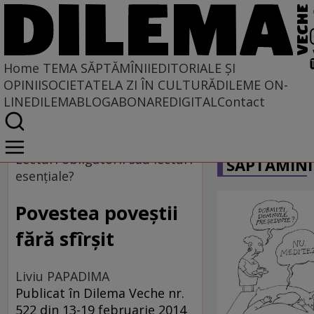
Home
TEMA SĂPTĂMÎNII
EDITORIALE ȘI
OPINII
SOCIETATE
LA ZI ÎN CULTURĂ
DILEME ON-
LINE
DILEMABLOG
ABONARE
DIGITAL
Contact
Home
CARICATU
Tema săptămînii
Lecturi obligatorii sau lecturi
SĂPTĂMÎNI
esenţiale?
Povestea poveştii
fără sfîrşit
Liviu PAPADIMA
Publicat în Dilema Veche nr.
522 din 13-19 februarie 2014