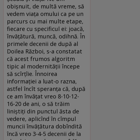
obişnuit, de multă vreme, să
vedem viaţa omului ca pe un
parcurs cu mai multe etape,
fiecare cu specificul ei: joacă,
învăţătură, muncă, odihnă. În
primele decenii de după al
Doilea Război, s-a constatat
că acest frumos algoritm
tipic al modernităţii începe
să scîrţîie. Înnoirea
informaţiei a luat-o razna,
astfel încît speranţa că, după
ce am învăţat vreo 8-10-12-
16-20 de ani, o să trăim
liniştiţi din punctul ăsta de
vedere, aplicînd în cîmpul
muncii învăţătura dobîndită
încă vreo 3-4-5 decenii de la