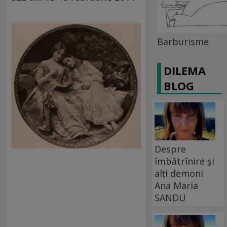
Barburisme
DILEMA
BLOG
Despre
îmbătrînire și
alți demoni
Ana Maria
SANDU