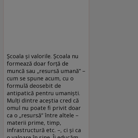
Şcoala şi valorile. Şcoala nu
formează doar forţă de
muncă sau „resursă umană“ –
cum se spune acum, cu o
formulă deosebit de
antipatică pentru umanişti.
Mulţi dintre aceştia cred că
omul nu poate fi privit doar
ca o „resursă“ între altele –
materii prime, timp,
infrastructură etc. –, ci şi ca
o valoare în sine. Îi educăm