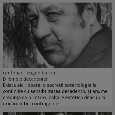
centenar - eugen barbu
Dilemele decadenței
Există aici, poate, o secretă soteriologie la
confiniile cu sensibilitatea decadentă, și anume
credința că printr-o înălțare estetică deasupra
oricărei etici contingente.