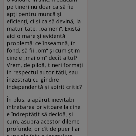
pe tineri nu doar ca să fie
apţi pentru muncă şi
eficienţi, ci şi ca să devină, la
maturitate, „oameni“. Există
aici o mare şi evidentă
problemă: ce înseamnă, în
fond, să fii „om“ şi cum ştim
cine e „mai om“ decît altul?
Vrem, de pildă, tineri formaţi
în respectul autorităţii, sau
înzestraţi cu gîndire
independentă şi spirit critic?
În plus, a apărut inevitabil
întrebarea privitoare la cine
e îndreptăţit să decidă, şi
cum, asupra acestor dileme
profunde, oricît de pueril ar
suna ele într-o formulare