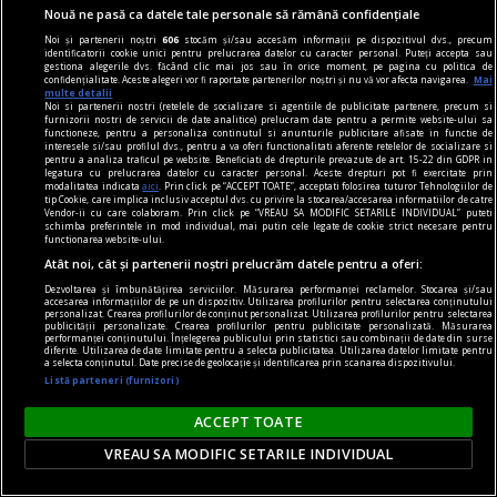
Nouă ne pasă ca datele tale personale să rămână confidențiale
Noi și partenerii noștri
606
stocăm și/sau accesăm informații pe dispozitivul dvs., precum
identificatorii cookie unici pentru prelucrarea datelor cu caracter personal. Puteți accepta sau
gestiona alegerile dvs. făcând clic mai jos sau în orice moment, pe pagina cu politica de
confidențialitate. Aceste alegeri vor fi raportate partenerilor noștri și nu vă vor afecta navigarea.
Mai
multe detalii
Noi si partenerii nostri (retelele de socializare si agentiile de publicitate partenere, precum si
furnizorii nostri de servicii de date analitice) prelucram date pentru a permite website-ului sa
functioneze, pentru a personaliza continutul si anunturile publicitare afisate in functie de
interesele si/sau profilul dvs., pentru a va oferi functionalitati aferente retelelor de socializare si
pentru a analiza traficul pe website. Beneficiati de drepturile prevazute de art. 15-22 din GDPR in
legatura cu prelucrarea datelor cu caracter personal. Aceste drepturi pot fi exercitate prin
centenar - eugen barbu
modalitatea indicata
aici
. Prin click pe “ACCEPT TOATE”, acceptati folosirea tuturor Tehnologiilor de
tip Cookie, care implica inclusiv acceptul dvs. cu privire la stocarea/accesarea informatiilor de catre
Ce trebuie să faci ca să nu mai fii citit
Vendor-ii cu care colaboram. Prin click pe “VREAU SA MODIFIC SETARILE INDIVIDUAL” puteti
schimba preferintele in mod individual, mai putin cele legate de cookie strict necesare pentru
Nu cred că Barbu e un scriitor mare, dar Groapa
functionarea website-ului.
Atât noi, cât și partenerii noștri prelucrăm datele pentru a oferi:
rămîne un roman bun (preferata mea e scena
nunții) și pînă și-n Principele sînt pagini de foarte
Dezvoltarea și îmbunătățirea serviciilor. Măsurarea performanței reclamelor. Stocarea și/sau
accesarea informațiilor de pe un dispozitiv. Utilizarea profilurilor pentru selectarea conținutului
personalizat. Crearea profilurilor de conținut personalizat. Utilizarea profilurilor pentru selectarea
bună literatură.
publicității personalizate. Crearea profilurilor pentru publicitate personalizată. Măsurarea
performanței conținutului. Înțelegerea publicului prin statistici sau combinații de date din surse
diferite. Utilizarea de date limitate pentru a selecta publicitatea. Utilizarea datelor limitate pentru
a selecta conținutul. Date precise de geolocație și identificarea prin scanarea dispozitivului.
Listă parteneri (furnizori)
ACCEPT TOATE
VREAU SA MODIFIC SETARILE INDIVIDUAL