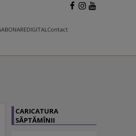
G
ABONARE
DIGITAL
Contact
CARICATURA
SĂPTĂMÎNII