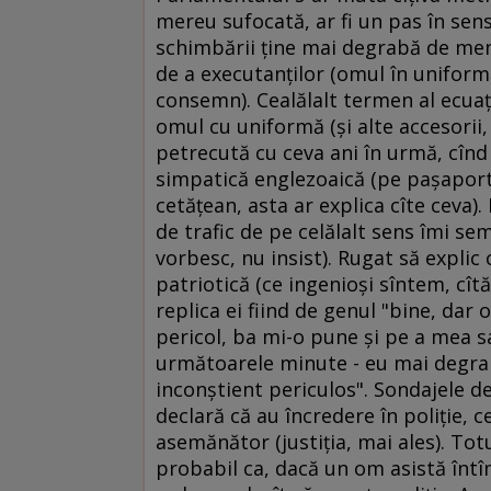
mereu sufocată, ar fi un pas în sens
schimbării ţine mai degrabă de ment
de a executanţilor (omul în uniform
consemn). Cealălalt termen al ecuaţi
omul cu uniformă (şi alte accesorii
petrecută cu ceva ani în urmă, cînd
simpatică englezoaică (pe paşaportul
cetăţean, asta ar explica cîte ceva).
de trafic de pe celălalt sens îmi sem
vorbesc, nu insist). Rugat să explic
patriotică (ce ingenioşi sîntem, cîtă
replica ei fiind de genul "bine, dar
pericol, ba mi-o pune şi pe a mea s
următoarele minute - eu mai degrab
inconştient periculos". Sondajele de
declară că au încredere în poliţie, ce
asemănător (justiţia, mai ales). Tot
probabil ca, dacă un om asistă întî