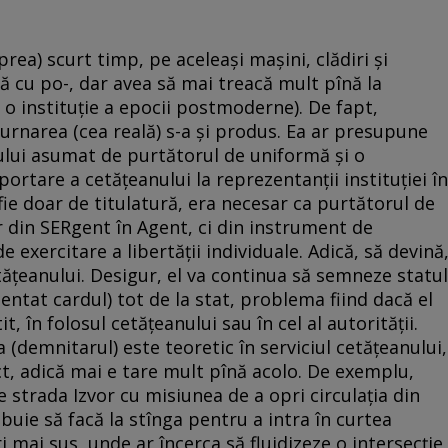
(prea) scurt timp, pe aceleaşi maşini, clădiri şi
ită cu po-, dar avea să mai treacă mult pînă la
 o instituţie a epocii postmoderne). De fapt,
urnarea (cea reală) s-a şi produs. Ea ar presupune
ului asumat de purtătorul de uniformă şi o
rtare a cetăţeanului la reprezentanţii instituţiei în
ie doar de titulatură, era necesar ca purtătorul de
 din SERgent în Agent, ci din instrument de
e exercitare a libertăţii individuale. Adică, să devină
cetăţeanului. Desigur, el va continua să semneze statul
imentat cardul) tot de la stat, problema fiind dacă el
, în folosul cetăţeanului sau în cel al autorităţii.
 (demnitarul) este teoretic în serviciul cetăţeanului,
ct, adică mai e tare mult pînă acolo. De exemplu,
e strada Izvor cu misiunea de a opri circulaţia din
ebuie să facă la stînga pentru a intra în curtea
 mai sus, unde ar încerca să fluidizeze o intersecţie