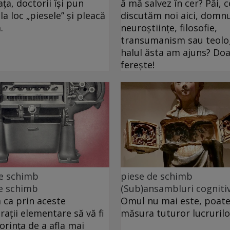
ța, doctorii își pun
ă mă salvez în cer? Păi, c
la loc „piesele” și pleacă
discutăm noi aici, domnu
.
neuroștiințe, filosofie,
transumanism sau teolog
halul ăsta am ajuns? D
ferește!
de schimb
piese de schimb
e schimb
(Sub)ansambluri cogniti
ca prin aceste
Omul nu mai este, poate
rații elementare să vă fi
măsura tuturor lucrurilo
dorința de a afla mai