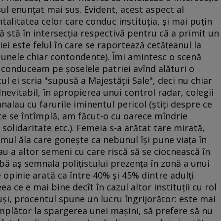
ul enunţat mai sus. Evident, acest aspect al
alitatea celor care conduc instituţia, şi mai puţin
ă stă în intersecţia respectivă pentru că a primit un
ei este felul în care se raportează cetăţeanul la
, unele chiar contondente). Îmi amintesc o scenă
 conduceam pe şoselele patriei avînd alături o
 ei scria "supusă a Majestăţii Sale", deci nu chiar
 Inevitabil, în apropierea unui control radar, colegii
nalau cu farurile iminentul pericol (ştiţi despre ce
 ce se întîmplă, am făcut-o cu oarece mîndrie
 solidaritate etc.). Femeia s-a arătat tare mirată,
 omul ăla care goneşte ca nebunul îşi pune viaţa în
au a altor semeni cu care riscă să se ciocnească în
ă aş semnala poliţistului prezenţa în zonă a unui
 opinie arată ca între 40% şi 45% dintre adulţi
ea ce e mai bine decît în cazul altor instituţii cu rol
uşi, procentul spune un lucru îngrijorător: este mai
mplător la spargerea unei maşini, să prefere să nu