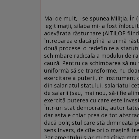
Mai de mult, i se spunea Miliţia. În 
legitimaţii, silaba mi- a fost înlocu
adevărata răsturnare (AITILOP fiind
întrebarea e dacă pînă la urmă răst
două procese: o redefinire a statut
schimbare radicală a modului de rapo
cauză. Pentru ca schimbarea să nu f
uniformă să se transforme, nu doar
exercitare a puterii, în instrument d
din salariatul statului, salariatul 
de salarii (sau, mai nou, să-i fie al
exercită puterea cu care este învestit
Într-un stat democratic, autoritatea
dar asta e chiar prea de tot abstra
dacă poliţistul care stă dimineaţa p
sens invers, de cîte ori o maşină tr
Parlamentului s-ar muta cîţiva metri