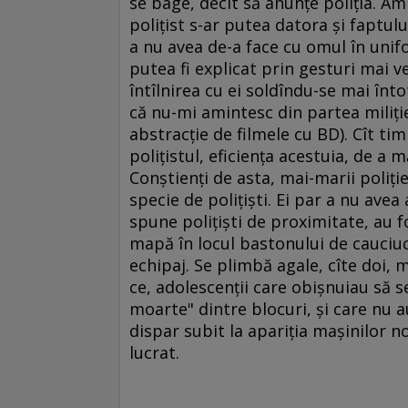
se bage, decît să anunţe poliţia. Am 
poliţist s-ar putea datora şi faptul
a nu avea de-a face cu omul în unifo
putea fi explicat prin gesturi mai v
întîlnirea cu ei soldîndu-se mai în
că nu-mi amintesc din partea miliţien
abstracţie de filmele cu BD). Cît ti
poliţistul, eficienţa acestuia, de a m
Conştienţi de asta, mai-marii poliţie
specie de poliţişti. Ei par a nu avea 
spune poliţişti de proximitate, au f
mapă în locul bastonului de cauciuc
echipaj. Se plimbă agale, cîte doi, m
ce, adolescenţii care obişnuiau să s
moarte" dintre blocuri, şi care nu a
dispar subit la apariţia maşinilor 
lucrat.