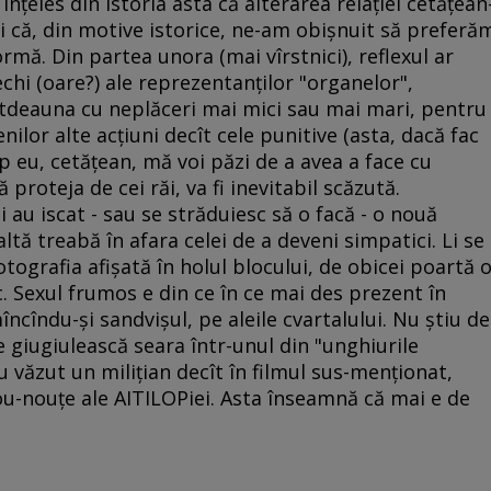
înţeles din istoria asta că alterarea relaţiei cetăţean
ui că, din motive istorice, ne-am obişnuit să preferă
rmă. Din partea unora (mai vîrstnici), reflexul ar
echi (oare?) ale reprezentanţilor "organelor",
totdeauna cu neplăceri mai mici sau mai mari, pentru
ilor alte acţiuni decît cele punitive (asta, dacă fac
mp eu, cetăţean, mă voi păzi de a avea a face cu
ă proteja de cei răi, va fi inevitabil scăzută.
i au iscat - sau se străduiesc să o facă - o nouă
altă treabă în afara celei de a deveni simpatici. Li se
otografia afişată în holul blocului, de obicei poartă 
. Sexul frumos e din ce în ce mai des prezent în
încîndu-şi sandvişul, pe aleile cvartalului. Nu ştiu de
e giugiulească seara într-unul din "unghiurile
u văzut un miliţian decît în filmul sus-menţionat,
nou-nouţe ale AITILOPiei. Asta înseamnă că mai e de