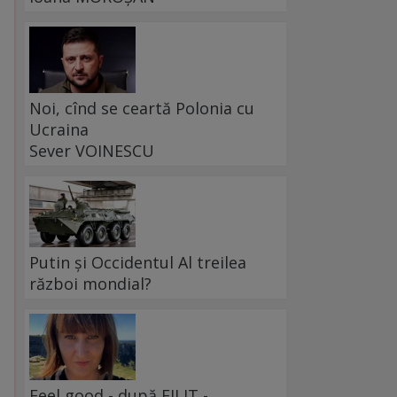
Noi, cînd se ceartă Polonia cu
Ucraina
Sever VOINESCU
Putin și Occidentul Al treilea
război mondial?
Feel good - după FILIT -