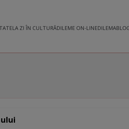
TATE
LA ZI ÎN CULTURĂ
DILEME ON-LINE
DILEMABLO
mului