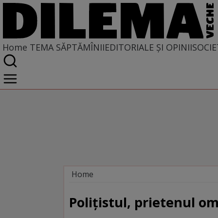
Home
TEMA SĂPTĂMÎNII
EDITORIALE ȘI OPINII
SOCIE
Home
Tema săptămînii
Poliţistul, prietenul o