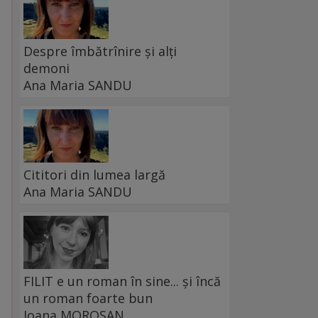
Despre îmbătrînire și alți
demoni
Ana Maria SANDU
Cititori din lumea largă
,
Ana Maria SANDU
FILIT e un roman în sine... și încă
un roman foarte bun
Ioana MOROȘAN