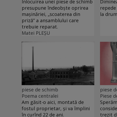
Înlocuirea unei piese de schimb
Diminea
presupune îndeobște oprirea
repede 
mașinăriei, „scoaterea din
la drum
priză” a ansamblului care
trebuie reparat.
Matei PLEŞU
piese de schimb
piese 
Poema centralei
Piese d
Am găsit-o aici, montată de
Sperăm 
fostul proprietar, și va împlini
conside
în curînd 22 de ani.
trezit 