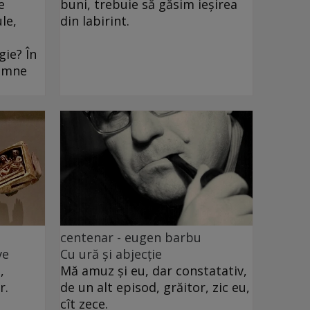
e
buni, trebuie să găsim ieșirea
le,
din labirint.
ie? În
oamne
centenar - eugen barbu
ve
Cu ură și abjecție
,
Mă amuz și eu, dar constatativ,
r.
de un alt episod, grăitor, zic eu,
cît zece.