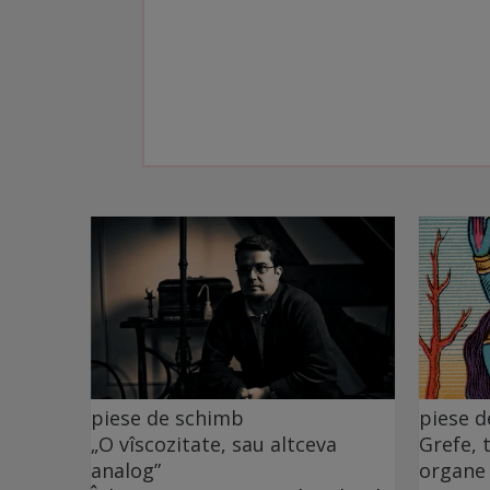
piese de schimb
piese 
„O vîscozitate, sau altceva
Grefe, 
analog”
organe