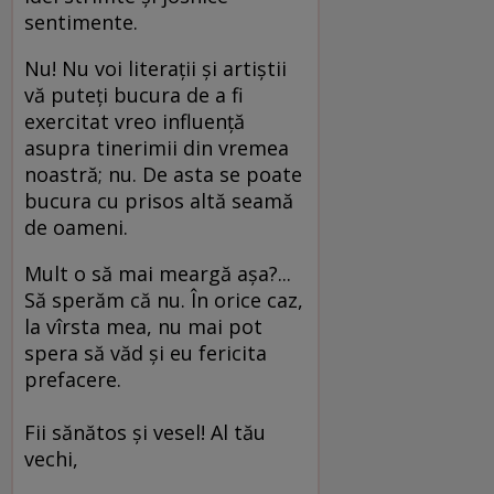
sentimente.
Nu! Nu voi literaţii şi artiştii
vă puteţi bucura de a fi
exercitat vreo influenţă
asupra tinerimii din vremea
noastră; nu. De asta se poate
bucura cu prisos altă seamă
de oameni.
Mult o să mai meargă aşa?...
Să sperăm că nu. În orice caz,
la vîrsta mea, nu mai pot
spera să văd şi eu fericita
prefacere.
Fii sănătos şi vesel! Al tău
vechi,