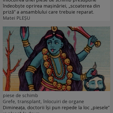
îndeobște oprirea mașinăriei, „scoaterea din
priză” a ansamblului care trebuie reparat.
Matei PLEŞU
piese de schimb
Grefe, transplant, înlocuiri de organe
Dimineața, doctorii își pun repede la loc „piesele”