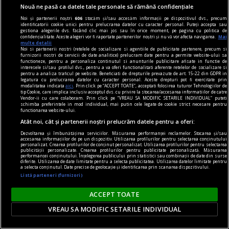
Nouă ne pasă ca datele tale personale să rămână confidențiale
noile fanatisme
Noi și partenerii noștri
606
stocăm și/sau accesăm informații pe dispozitivul dvs., precum
identificatorii cookie unici pentru prelucrarea datelor cu caracter personal. Puteți accepta sau
Dragă Domnule Cioran,
gestiona alegerile dvs. făcând clic mai jos sau în orice moment, pe pagina cu politica de
confidențialitate. Aceste alegeri vor fi raportate partenerilor noștri și nu vă vor afecta navigarea.
Mai
Pe vremuri, m-ați fi vrut arestat; acum, trebuie
multe detalii
Noi si partenerii nostri (retelele de socializare si agentiile de publicitate partenere, precum si
să-mi acceptați o „distanță ironică de destinul
furnizorii nostri de servicii de date analitice) prelucram date pentru a permite website-ului sa
functioneze, pentru a personaliza continutul si anunturile publicitare afisate in functie de
nostru”. Vai, lumea merge înainte cu „semi-
interesele si/sau profilul dvs., pentru a va oferi functionalitati aferente retelelor de socializare si
pentru a analiza traficul pe website. Beneficiati de drepturile prevazute de art. 15-22 din GDPR in
idealuri”!
legatura cu prelucrarea datelor cu caracter personal. Aceste drepturi pot fi exercitate prin
modalitatea indicata
aici
. Prin click pe “ACCEPT TOATE”, acceptati folosirea tuturor Tehnologiilor de
tip Cookie, care implica inclusiv acceptul dvs. cu privire la stocarea/accesarea informatiilor de catre
Vendor-ii cu care colaboram. Prin click pe “VREAU SA MODIFIC SETARILE INDIVIDUAL” puteti
schimba preferintele in mod individual, mai putin cele legate de cookie strict necesare pentru
functionarea website-ului.
Atât noi, cât și partenerii noștri prelucrăm datele pentru a oferi:
Dezvoltarea și îmbunătățirea serviciilor. Măsurarea performanței reclamelor. Stocarea și/sau
accesarea informațiilor de pe un dispozitiv. Utilizarea profilurilor pentru selectarea conținutului
personalizat. Crearea profilurilor de conținut personalizat. Utilizarea profilurilor pentru selectarea
publicității personalizate. Crearea profilurilor pentru publicitate personalizată. Măsurarea
performanței conținutului. Înțelegerea publicului prin statistici sau combinații de date din surse
diferite. Utilizarea de date limitate pentru a selecta publicitatea. Utilizarea datelor limitate pentru
a selecta conținutul. Date precise de geolocație și identificarea prin scanarea dispozitivului.
Listă parteneri (furnizori)
ACCEPT TOATE
VREAU SA MODIFIC SETARILE INDIVIDUAL