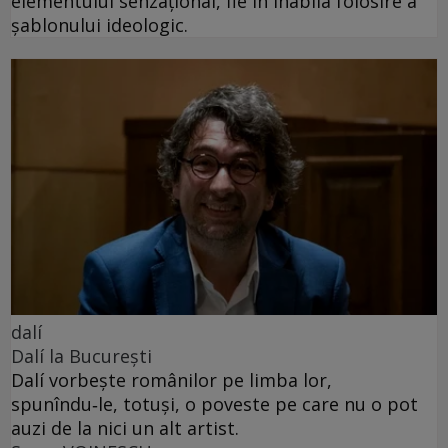
elementului senzațional, fie în inabila folosire a
șablonului ideologic.
dalí
Dalí la București
Dalí vorbește românilor pe limba lor,
spunîndu‑le, totuși, o poveste pe care nu o pot
auzi de la nici un alt artist.