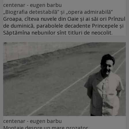
centenar - eugen barbu
„Biografia detestabilă” și „opera admirabilă”
Groapa, cîteva nuvele din Oaie și ai săi ori Prînzul
de duminică, parabolele decadente Princepele și
Săptămîna nebunilor sînt titluri de neocolit.
centenar - eugen barbu
Montaje despre un mare prozator