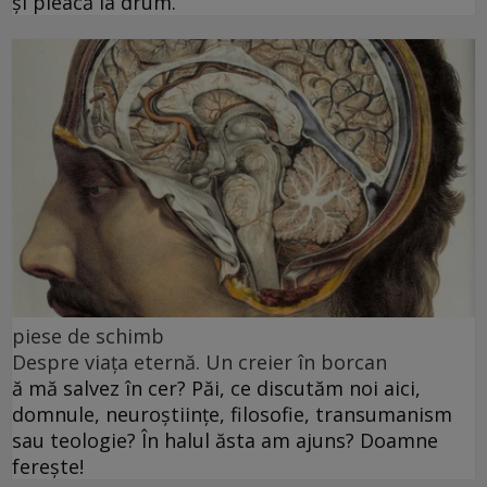
și pleacă la drum.
piese de schimb
Despre viața eternă. Un creier în borcan
ă mă salvez în cer? Păi, ce discutăm noi aici,
domnule, neuroștiințe, filosofie, transumanism
sau teologie? În halul ăsta am ajuns? Doamne
ferește!