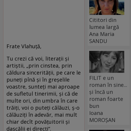
Cititori din
lumea largă
Ana Maria
SANDU
Frate Vlahuţă,
Tu crezi că voi, literaţii şi
artiştii, „prin cinstea, prin
căldura sincerităţii, pe care le
FILIT e un
puneţi pînă şi în greşelile
roman în sine...
voastre, sunteţi mai aproape
și încă un
de sufletul tinerimii, şi că de
roman foarte
multe ori, din umbra în care
bun
trăiţi, voi o puteţi călăuzi, ş-o
Ioana
călăuziţi în adevăr, mai mult
MOROȘAN
chiar decît povăţuitorii şi
dascălii ei direcţi“.