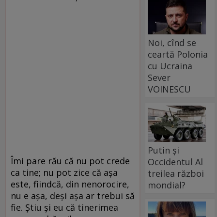
Noi, cînd se
ceartă Polonia
cu Ucraina
Sever
VOINESCU
Putin și
Îmi pare rău că nu pot crede
Occidentul Al
ca tine; nu pot zice că aşa
treilea război
este, fiindcă, din nenorocire,
mondial?
nu e aşa, deşi aşa ar trebui să
fie. Ştiu şi eu că tinerimea