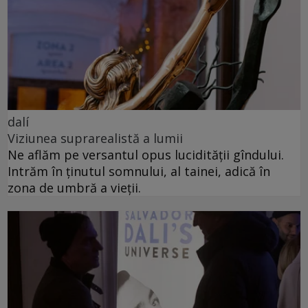
dalí
Viziunea suprarealistă a lumii
Ne aflăm pe versantul opus lucidității gîndului.
Intrăm în ținutul somnului, al tainei, adică în
zona de umbră a vieții.