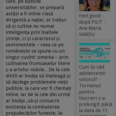
care, pe băncile
universităţilor, se prepară
astăzi a fi mîine clasă
Feel good -
dirigentă a naţiei, ar trebui
după FILIT -
să-şi cultive nu numai
Ana Maria
inteligenţa prin înaltele
SANDU
ştiinţe, ci şi caracterul şi
sentimentele – ceea ce pe
româneşte se spune cu un
singur cuvînt: omenia – prin
cultivarea frumoaselor litere
Cum își văd
ş-a artelor nobile... De la cele
adolescenții
dintîi ar învăţa să înţeleagă şi
viitorul? -
să dezlege problemele vieţii
Termenul
publice, la care vor fi chemaţi
pentru
mîine; iar de la cele din urmă
înscrieri s-a
ar învăţa „să-şi consacre
prelungit până
existenţa la combaterea
la data de 11
prejudecăţilor funeste, la-