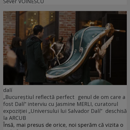
Sever VOINESCU
dalí
„Bucureștiul reflectă perfect genul de om care a
fost Dalí“ interviu cu Jasmine MERLI, curatorul
expoziției „Universului lui Salvador Dalí“ deschisă
la ARCUB
Însă, mai presus de orice, noi sperăm că vizita o