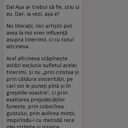
Da! Aşa ar trebui să fie, ştiu şi
eu. Dar, ia vezi, aşa e?
Nu literaţii, nici artiştii pot
avea la noi vreo influenţă
asupra tinerimii, ci cu totul
altcineva.
Acel altcineva stăpîneşte
astăzi exclusiv sufletul acelei
tinerimi, şi nu „prin cinstea şi
prin căldura sincerităţii, pe
cari voi le puneţi pînă şi în
greşelile voastre“, ci prin
exaltarea prejudecăţilor
funeste, prin coborîrea
gustului, prin avilirea minţii,
inspirîndu-i cu metodă rece
idei strîmte şi josnice