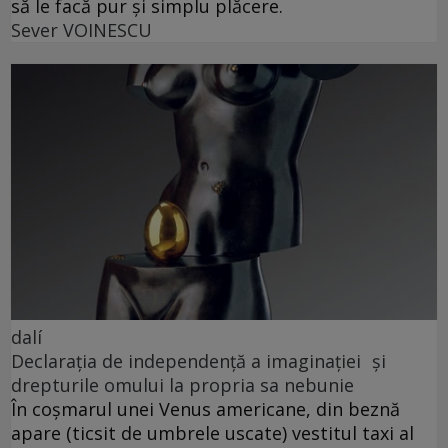
să le facă pur și simplu plăcere.
Sever VOINESCU
dalí
Declarația de independență a imaginației și
drepturile omului la propria sa nebunie
În coșmarul unei Venus americane, din beznă
apare (ticsit de umbrele uscate) vestitul taxi al