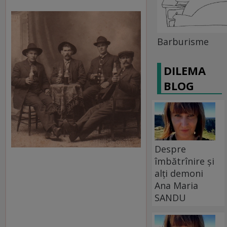
Barburisme
DILEMA
BLOG
Despre
îmbătrînire și
alți demoni
Ana Maria
SANDU