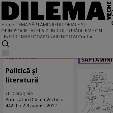
Home
TEMA SĂPTĂMÎNII
EDITORIALE ȘI
OPINII
SOCIETATE
LA ZI ÎN CULTURĂ
DILEME ON-
LINE
DILEMABLOG
ABONARE
DIGITAL
Contact
Home
CARICATU
Tema săptămînii
După plebicist
SĂPTĂMÎNI
Politică şi
literatură
I.L. Caragiale
Publicat în Dilema Veche nr.
442 din 2-8 august 2012