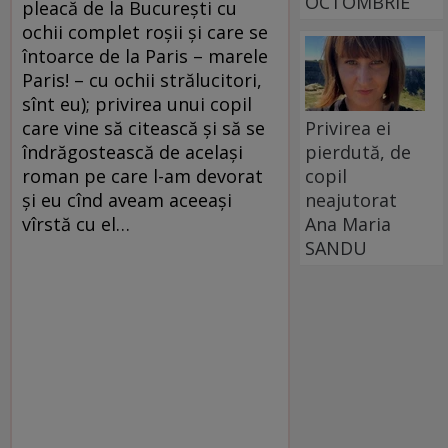
OCTOMBRIE
pleacă de la Bucureşti cu
ochii complet roşii şi care se
întoarce de la Paris – marele
Paris! – cu ochii strălucitori,
sînt eu); privirea unui copil
care vine să citească şi să se
Privirea ei
îndrăgostească de acelaşi
pierdută, de
roman pe care l-am devorat
copil
şi eu cînd aveam aceeaşi
neajutorat
vîrstă cu el…
Ana Maria
SANDU