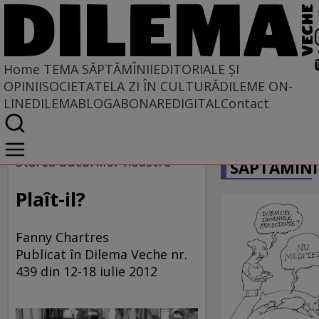
Home
TEMA SĂPTĂMÎNII
EDITORIALE ȘI
OPINII
SOCIETATE
LA ZI ÎN CULTURĂ
DILEME ON-
LINE
DILEMABLOG
ABONARE
DIGITAL
Contact
Home
CARICATU
Tema săptămînii
Starea bucuriilor noastre
SĂPTĂMÎNI
Plaît-il?
Fanny Chartres
Publicat în Dilema Veche nr.
439 din 12-18 iulie 2012