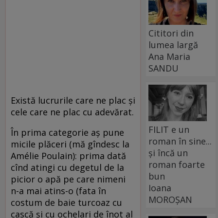
Cititori din
lumea largă
Ana Maria
SANDU
Există lucrurile care ne plac şi
cele care ne plac cu adevărat.
FILIT e un
În prima categorie aş pune
roman în sine...
micile plăceri (mă gîndesc la
și încă un
Amélie Poulain): prima dată
roman foarte
cînd atingi cu degetul de la
bun
picior o apă pe care nimeni
Ioana
n-a mai atins-o (fata în
MOROȘAN
costum de baie turcoaz cu
cască şi cu ochelari de înot al