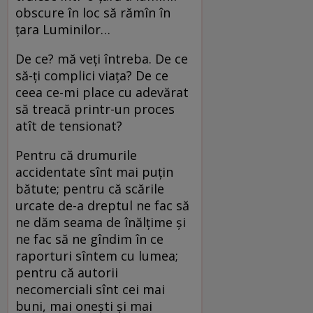
obscure în loc să rămîn în
ţara Luminilor…
De ce? mă veţi întreba. De ce
să-ţi complici viaţa? De ce
ceea ce-mi place cu adevărat
să treacă printr-un proces
atît de tensionat?
Pentru că drumurile
accidentate sînt mai puţin
bătute; pentru că scările
urcate de-a dreptul ne fac să
ne dăm seama de înălţime şi
ne fac să ne gîndim în ce
raporturi sîntem cu lumea;
pentru că autorii
necomerciali sînt cei mai
buni, mai oneşti şi mai