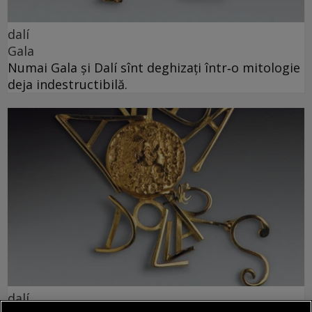
dalí
Gala
Numai Gala și Dalí sînt deghizați într‑o mitologie
deja indestructibilă.
dalí