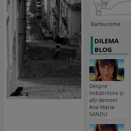
Barburisme
DILEMA
BLOG
Despre
îmbătrînire și
alți demoni
Ana Maria
SANDU