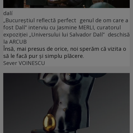
dalí
„Bucureștiul reflectă perfect genul de om care a
fost Dalí“ interviu cu Jasmine MERLI, curatorul
expoziției „Universului lui Salvador Dalí“ deschisă
la ARCUB
Însă, mai presus de orice, noi sperăm că vizita o
să le facă pur și simplu plăcere.
Sever VOINESCU