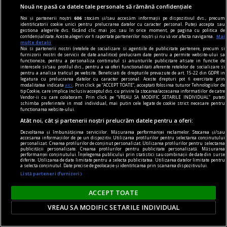
Suprarealismul sînt eu! Avida Dollars
Nouă ne pasă ca datele tale personale să rămână confidențiale
Materia nu poate fi spiritualizată decît dacă o
Noi și partenerii noștri
606
stocăm și/sau accesăm informații pe dispozitivul dvs., precum
torni în aur.
identificatorii cookie unici pentru prelucrarea datelor cu caracter personal. Puteți accepta sau
gestiona alegerile dvs. făcând clic mai jos sau în orice moment, pe pagina cu politica de
confidențialitate. Aceste alegeri vor fi raportate partenerilor noștri și nu vă vor afecta navigarea.
Mai
multe detalii
Noi si partenerii nostri (retelele de socializare si agentiile de publicitate partenere, precum si
furnizorii nostri de servicii de date analitice) prelucram date pentru a permite website-ului sa
functioneze, pentru a personaliza continutul si anunturile publicitare afisate in functie de
interesele si/sau profilul dvs., pentru a va oferi functionalitati aferente retelelor de socializare si
pentru a analiza traficul pe website. Beneficiati de drepturile prevazute de art. 15-22 din GDPR in
legatura cu prelucrarea datelor cu caracter personal. Aceste drepturi pot fi exercitate prin
modalitatea indicata
aici
. Prin click pe “ACCEPT TOATE”, acceptati folosirea tuturor Tehnologiilor de
tip Cookie, care implica inclusiv acceptul dvs. cu privire la stocarea/accesarea informatiilor de catre
Vendor-ii cu care colaboram. Prin click pe “VREAU SA MODIFIC SETARILE INDIVIDUAL” puteti
schimba preferintele in mod individual, mai putin cele legate de cookie strict necesare pentru
functionarea website-ului.
Atât noi, cât și partenerii noștri prelucrăm datele pentru a oferi:
Dezvoltarea și îmbunătățirea serviciilor. Măsurarea performanței reclamelor. Stocarea și/sau
accesarea informațiilor de pe un dispozitiv. Utilizarea profilurilor pentru selectarea conținutului
personalizat. Crearea profilurilor de conținut personalizat. Utilizarea profilurilor pentru selectarea
publicității personalizate. Crearea profilurilor pentru publicitate personalizată. Măsurarea
performanței conținutului. Înțelegerea publicului prin statistici sau combinații de date din surse
diferite. Utilizarea de date limitate pentru a selecta publicitatea. Utilizarea datelor limitate pentru
a selecta conținutul. Date precise de geolocație și identificarea prin scanarea dispozitivului.
Listă parteneri (furnizori)
dalí
Viziunea suprarealistă a lumii
ACCEPT TOATE
Ne aflăm pe versantul opus lucidității gîndului.
VREAU SA MODIFIC SETARILE INDIVIDUAL
Intrăm în ținutul somnului, al tainei, adică în