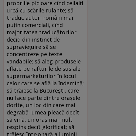
propriile picioare cînd ceilalţi
urcă cu scările rulante; să
traduc autori români mai
puţin comerciali, cînd
majoritatea traducătorilor
decid din instinct de
supravieţuire să se
concentreze pe texte
vandabile; să aleg produsele
aflate pe rafturile de sus ale
supermarketurilor în locul
celor care se află la îndemînă;
să trăiesc la Bucureşti, care
nu face parte dintre oraşele
dorite, un loc din care mai
degrabă lumea pleacă decît
să vină, un oraş mai mult
respins decît glorificat; să
trăiesc într-o ţară a luminii