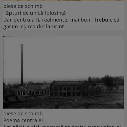
piese de schimb
Făpturi de unică folosință
Dar pentru a fi, realmente, mai buni, trebuie să
găsim ieșirea din labirint.
piese de schimb
Poema centralei
Am găsit-o aici, montată de fostul proprietar, și