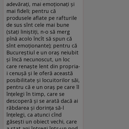
adevăraţi, mai emoţionaţi şi
mai fideli; pentru că
produsele aflate pe rafturile
de sus sînt cele mai bune
(staţi liniştiţi, n-o să merg
pînă acolo încît să spun că
sînt emoţionante); pentru că
Bucureştiul e un oraş neiubit
şi încă necunoscut, un loc
care renaşte lent din propria-
i cenuşă şi le oferă această
posibilitate şi locuitorilor săi,
pentru că e un oraş pe care îl
înţelegi în timp, care se
descoperă şi se arată dacă ai
răbdarea şi dorinţa să-l
înţelegi, ca atunci cînd
găseşti un obiect vechi, care
a stat ani întregi într-un pod,