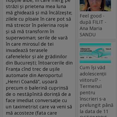
străzi şi prietena mea luna
mă ghidează şi mă încălzeşte;
Feel good -
zilele cu ploaie în care pot să
după FILIT -
mă strecor în pelerina roşie
Ana Maria
şi să mă transform în
SANDU
superwoman; serile de vară
în care mirosul de tei
invadează terasele
cafenelelor şi ale grădinilor
din Bucureşti; întoarcerile din
Cum își văd
Franţa cînd trec de uşile
adolescenții
automate din Aeroportul
viitorul? -
„Henri Coandă“, uşoară
Termenul
precum o balerină cuprinsă
pentru
de o nestăpînită dorinţă de a
înscrieri s-a
face imediat conversaţie cu
prelungit până
un taximetrist care va veni să
la data de 11
mă acosteze (fata care