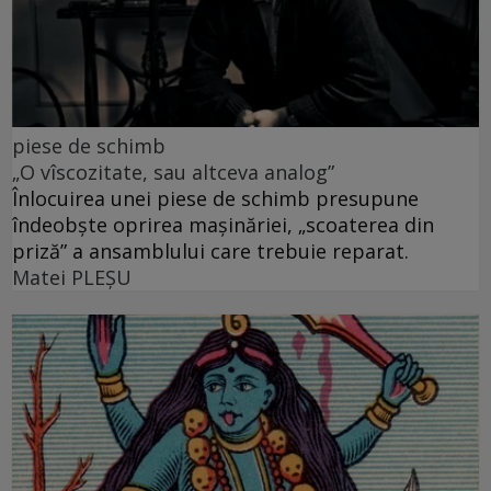
piese de schimb
„O vîscozitate, sau altceva analog”
Înlocuirea unei piese de schimb presupune
îndeobște oprirea mașinăriei, „scoaterea din
priză” a ansamblului care trebuie reparat.
Matei PLEŞU