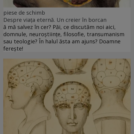
piese de schimb
Despre viața eternă. Un creier în borcan
ă mă salvez în cer? Păi, ce discutăm noi aici,
domnule, neuroștiințe, filosofie, transumanism
sau teologie? În halul ăsta am ajuns? Doamne
ferește!