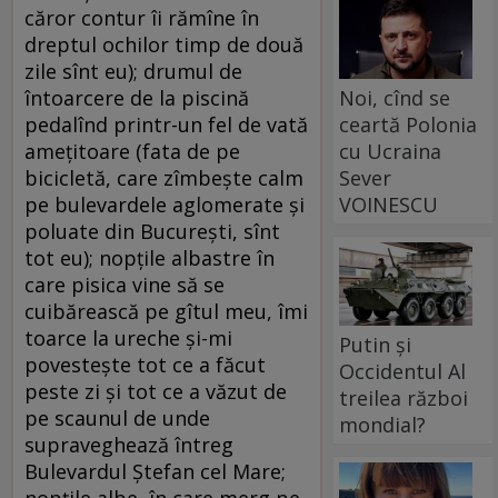
căror contur îi rămîne în
dreptul ochilor timp de două
zile sînt eu); drumul de
întoarcere de la piscină
Noi, cînd se
pedalînd printr-un fel de vată
ceartă Polonia
ameţitoare (fata de pe
cu Ucraina
bicicletă, care zîmbeşte calm
Sever
pe bulevardele aglomerate şi
VOINESCU
poluate din Bucureşti, sînt
tot eu); nopţile albastre în
care pisica vine să se
cuibărească pe gîtul meu, îmi
toarce la ureche şi-mi
Putin și
povesteşte tot ce a făcut
Occidentul Al
peste zi şi tot ce a văzut de
treilea război
pe scaunul de unde
mondial?
supraveghează întreg
Bulevardul Ştefan cel Mare;
nopţile albe, în care merg pe