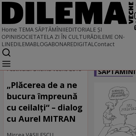
Home
TEMA SĂPTĂMÎNII
EDITORIALE ȘI
OPINII
SOCIETATE
LA ZI ÎN CULTURĂ
DILEME ON-
LINE
DILEMABLOG
ABONARE
DIGITAL
Contact
Home
CARICATU
Tema săptămînii
Festivalul Dilema veche 2016
SĂPTĂMÎNI
„Plăcerea de a ne
bucura împreună
cu ceilalţi“ – dialog
cu Aurel MITRAN
Mircea VASILESCU