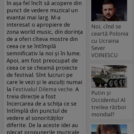
în așa fel încît să acopere din
punct de vedere muzical un
evantai mai larg. M-a
interesat o apropiere de
Noi, cînd se
zona world music, din dorința
ceartă Polonia
de a oferi cîteva mostre din
cu Ucraina
ceea ce se întîmplă
Sever
semnificativ la noi și în lume.
VOINESCU
Apoi, am fost preocupat de
ceea ce se cheamă proiecte
de festival. Sînt lucruri pe
care le vezi și le asculți numai
la
Festivalul Dilema veche.
A
Putin și
treia direcție a fost
Occidentul Al
încercarea de a schița ce se
treilea război
întîmplă din punctul de
mondial?
vedere al sonorităților
diferite. De la aceste idei au
plecat propunerile muzicale