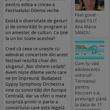
pentru ediția a cincea a
Festivalului Dilema veche.
Feel good -
Există o diversitate de genuri
după FILIT -
și de sonorități în program și
Ana Maria
un amestec de culturi. Ce ține
SANDU
la un loc toate acestea?
Cred că ceea ce unește cu
adevărat concertele din acest
festival rezultă chiar din
Cum își văd
sloganul „Noi sîntem ceilalți”.
adolescenții
Avem niște dileme vechi care
viitorul? -
ne țin împreună. Budapest
Termenul
Gypsy Symphony Orchestra
pentru
vine cu sonorități din Europa
înscrieri s-a
Centrală, dar va oferi o mare
prelungit până
surpriză printr-o parte a
la data de 11
concertului care este legată