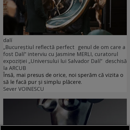
dalí
„Bucureștiul reflectă perfect genul de om care a
fost Dalí“ interviu cu Jasmine MERLI, curatorul
expoziției „Universului lui Salvador Dalí“ deschisă
la ARCUB
Însă, mai presus de orice, noi sperăm că vizita o
să le facă pur și simplu plăcere.
Sever VOINESCU