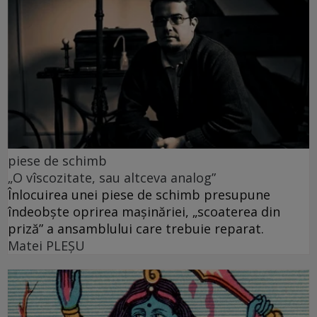
piese de schimb
„O vîscozitate, sau altceva analog”
Înlocuirea unei piese de schimb presupune
îndeobște oprirea mașinăriei, „scoaterea din
priză” a ansamblului care trebuie reparat.
Matei PLEŞU