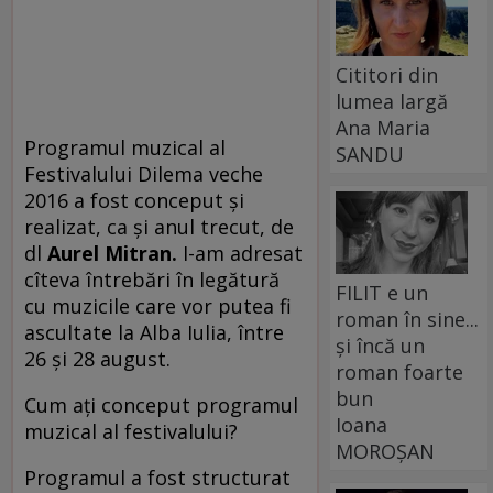
Cititori din
lumea largă
Ana Maria
Programul muzical al
SANDU
Festivalului Dilema veche
2016 a fost conceput și
realizat, ca și anul trecut, de
dl
Aurel Mitran.
I-am adresat
cîteva întrebări în legătură
FILIT e un
cu muzicile care vor putea fi
roman în sine...
ascultate la Alba Iulia, între
și încă un
26 și 28 august.
roman foarte
bun
Cum ați conceput programul
Ioana
muzical al festivalului?
MOROȘAN
Programul a fost structurat