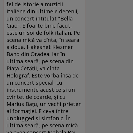
fel de istorie a muzicii
italiene din ultimele decenii,
un concert intitulat "Bella
Ciao". E foarte bine făcut,
este un soi de folk italian. Pe
scena mică va cînta, în seara
a doua, Hakeshet Klezmer
Band din Oradea. Iar în
ultima seară, pe scena din
Piața Cetății, va cînta
Holograf. Este vorba însă de
un concert special, cu
instrumente acustice și un
cvintet de coarde, și cu
Marius Bațu, un vechi prieten
al formației. E ceva între
unplugged și simfonic. În
ultima seară, pe scena mică
va avea concert Mahala Rai