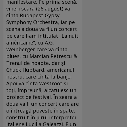
manifestare. Pe prima scenă,
vineri seara (26 august) va
cînta Budapest Gypsy
Symphony Orchestra, iar pe
scena a doua va fi un concert
pe care l-am intitulat „La nuit
américaine“, cu A.G.
Weinberger care va cînta
blues, cu Marcian Petrescu &
Trenul de noapte, dar și
Chuck Hubbard, americanul
nostru, care cîntă la banjo.
Apoi va cînta Westroot și
toți, împreună, alcătuiesc un
proiect de festival. În seara a
doua va fi un concert care are
o întreagă poveste în spate,
construit în jurul interpretei
italiene Lucilla Galeazzi. E un