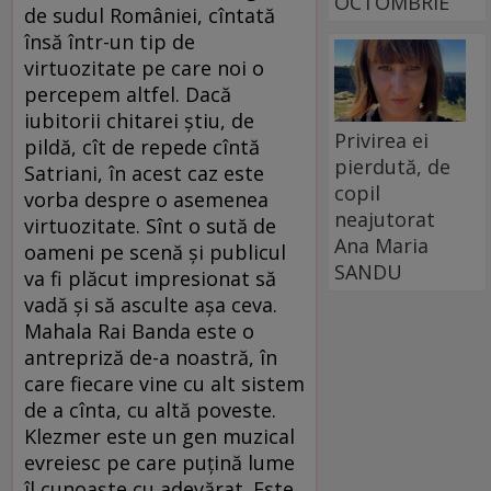
OCTOMBRIE
de sudul României, cîntată
însă într-un tip de
virtuozitate pe care noi o
percepem altfel. Dacă
iubitorii chitarei știu, de
Privirea ei
pildă, cît de repede cîntă
pierdută, de
Satriani, în acest caz este
copil
vorba despre o asemenea
neajutorat
virtuozitate. Sînt o sută de
Ana Maria
oameni pe scenă și publicul
SANDU
va fi plăcut impresionat să
vadă și să asculte așa ceva.
Mahala Rai Banda este o
antrepriză de-a noastră, în
care fiecare vine cu alt sistem
de a cînta, cu altă poveste.
Klezmer este un gen muzical
evreiesc pe care puțină lume
îl cunoaște cu adevărat. Este