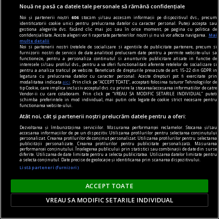
Nouă ne pasă ca datele tale personale să rămână confidențiale
Noi și partenerii noștri
606
stocăm și/sau accesăm informații pe dispozitivul dvs., precum
identificatorii cookie unici pentru prelucrarea datelor cu caracter personal. Puteți accepta sau
gestiona alegerile dvs. făcând clic mai jos sau în orice moment, pe pagina cu politica de
confidențialitate. Aceste alegeri vor fi raportate partenerilor noștri și nu vă vor afecta navigarea.
Mai
multe detalii
Noi si partenerii nostri (retelele de socializare si agentiile de publicitate partenere, precum si
furnizorii nostri de servicii de date analitice) prelucram date pentru a permite website-ului sa
functioneze, pentru a personaliza continutul si anunturile publicitare afisate in functie de
interesele si/sau profilul dvs., pentru a va oferi functionalitati aferente retelelor de socializare si
pentru a analiza traficul pe website. Beneficiati de drepturile prevazute de art. 15-22 din GDPR in
legatura cu prelucrarea datelor cu caracter personal. Aceste drepturi pot fi exercitate prin
dalí
modalitatea indicata
aici
. Prin click pe “ACCEPT TOATE”, acceptati folosirea tuturor Tehnologiilor de
tip Cookie, care implica inclusiv acceptul dvs. cu privire la stocarea/accesarea informatiilor de catre
Declarația de independență a imaginației și
Vendor-ii cu care colaboram. Prin click pe “VREAU SA MODIFIC SETARILE INDIVIDUAL” puteti
schimba preferintele in mod individual, mai putin cele legate de cookie strict necesare pentru
drepturile omului la propria sa nebunie
functionarea website-ului.
În coșmarul unei Venus americane, din beznă
Atât noi, cât și partenerii noștri prelucrăm datele pentru a oferi:
apare (ticsit de umbrele uscate) vestitul taxi al
Dezvoltarea și îmbunătățirea serviciilor. Măsurarea performanței reclamelor. Stocarea și/sau
accesarea informațiilor de pe un dispozitiv. Utilizarea profilurilor pentru selectarea conținutului
lui Cristofor Columb.
personalizat. Crearea profilurilor de conținut personalizat. Utilizarea profilurilor pentru selectarea
publicității personalizate. Crearea profilurilor pentru publicitate personalizată. Măsurarea
performanței conținutului. Înțelegerea publicului prin statistici sau combinații de date din surse
diferite. Utilizarea de date limitate pentru a selecta publicitatea. Utilizarea datelor limitate pentru
a selecta conținutul. Date precise de geolocație și identificarea prin scanarea dispozitivului.
Listă parteneri (furnizori)
ACCEPT TOATE
VREAU SA MODIFIC SETARILE INDIVIDUAL