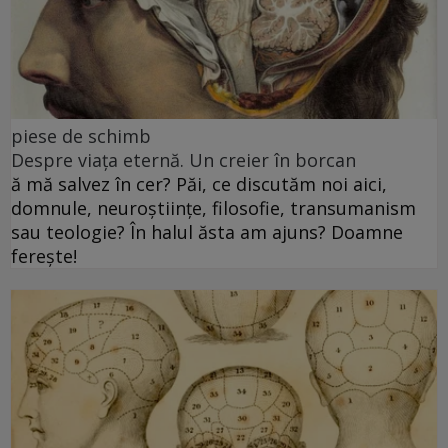
piese de schimb
Despre viața eternă. Un creier în borcan
ă mă salvez în cer? Păi, ce discutăm noi aici,
domnule, neuroștiințe, filosofie, transumanism
sau teologie? În halul ăsta am ajuns? Doamne
ferește!