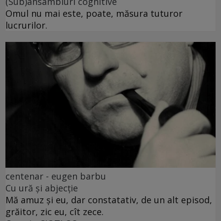
(Sub)ansambluri cognitive
Omul nu mai este, poate, măsura tuturor
lucrurilor.
centenar - eugen barbu
Cu ură și abjecție
Mă amuz și eu, dar constatativ, de un alt episod,
grăitor, zic eu, cît zece.