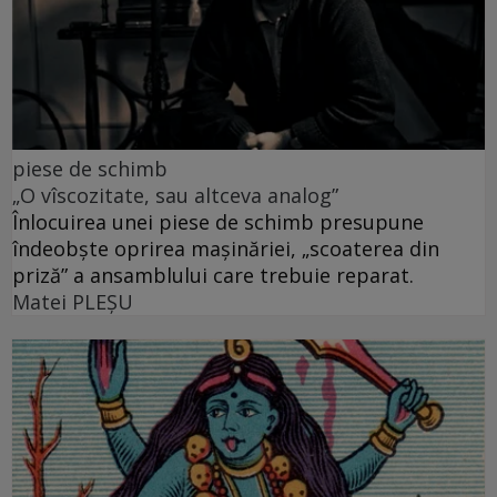
piese de schimb
„O vîscozitate, sau altceva analog”
Înlocuirea unei piese de schimb presupune
îndeobște oprirea mașinăriei, „scoaterea din
priză” a ansamblului care trebuie reparat.
Matei PLEŞU