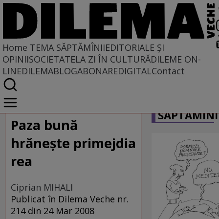
Home
TEMA SĂPTĂMÎNII
EDITORIALE ȘI
OPINII
SOCIETATE
LA ZI ÎN CULTURĂ
DILEME ON-
LINE
DILEMABLOG
ABONARE
DIGITAL
Contact
Home
CARICATU
Tema săptămînii
SĂPTĂMÎNI
Paza bună
hrăneşte primejdia
rea
Ciprian MIHALI
Publicat în Dilema Veche nr.
214 din 24 Mar 2008