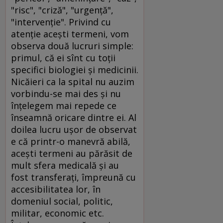
"risc", "criză", "urgenţă",
"intervenţie". Privind cu
atenţie aceşti termeni, vom
observa două lucruri simple:
primul, că ei sînt cu toţii
specifici biologiei şi medicinii.
Nicăieri ca la spital nu auzim
vorbindu-se mai des şi nu
înţelegem mai repede ce
înseamnă oricare dintre ei. Al
doilea lucru uşor de observat
e că printr-o manevră abilă,
aceşti termeni au părăsit de
mult sfera medicală şi au
fost transferaţi, împreună cu
accesibilitatea lor, în
domeniul social, politic,
militar, economic etc.