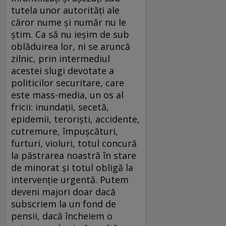
tutela unor autorităţi ale
căror nume şi număr nu le
ştim. Ca să nu ieşim de sub
oblăduirea lor, ni se aruncă
zilnic, prin intermediul
acestei slugi devotate a
politicilor securitare, care
este mass-media, un os al
fricii: inundaţii, secetă,
epidemii, terorişti, accidente,
cutremure, împuşcături,
furturi, violuri, totul concură
la păstrarea noastră în stare
de minorat şi totul obligă la
intervenţie urgentă. Putem
deveni majori doar dacă
subscriem la un fond de
pensii, dacă încheiem o