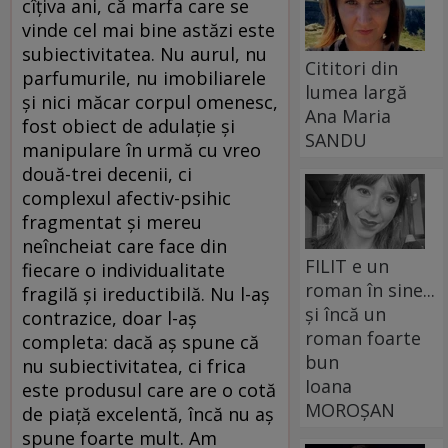
cîţiva ani, că marfa care se
vinde cel mai bine astăzi este
subiectivitatea. Nu aurul, nu
Cititori din
parfumurile, nu imobiliarele
lumea largă
şi nici măcar corpul omenesc,
Ana Maria
fost obiect de adulaţie şi
SANDU
manipulare în urmă cu vreo
două-trei decenii, ci
complexul afectiv-psihic
fragmentat şi mereu
neîncheiat care face din
FILIT e un
fiecare o individualitate
roman în sine...
fragilă şi ireductibilă. Nu l-aş
și încă un
contrazice, doar l-aş
roman foarte
completa: dacă aş spune că
bun
nu subiectivitatea, ci frica
Ioana
este produsul care are o cotă
MOROȘAN
de piaţă excelentă, încă nu aş
spune foarte mult. Am