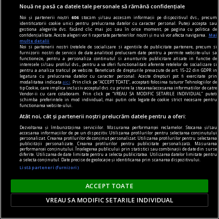
Nouă ne pasă ca datele tale personale să rămână confidențiale
Noi și partenerii noștri
606
stocăm și/sau accesăm informații pe dispozitivul dvs., precum
identificatorii cookie unici pentru prelucrarea datelor cu caracter personal. Puteți accepta sau
gestiona alegerile dvs. făcând clic mai jos sau în orice moment, pe pagina cu politica de
confidențialitate. Aceste alegeri vor fi raportate partenerilor noștri și nu vă vor afecta navigarea.
Mai
multe detalii
Noi si partenerii nostri (retelele de socializare si agentiile de publicitate partenere, precum si
furnizorii nostri de servicii de date analitice) prelucram date pentru a permite website-ului sa
functioneze, pentru a personaliza continutul si anunturile publicitare afisate in functie de
centenar - eugen barbu
interesele si/sau profilul dvs., pentru a va oferi functionalitati aferente retelelor de socializare si
pentru a analiza traficul pe website. Beneficiati de drepturile prevazute de art. 15-22 din GDPR in
Ce trebuie să faci ca să nu mai fii citit
legatura cu prelucrarea datelor cu caracter personal. Aceste drepturi pot fi exercitate prin
modalitatea indicata
aici
. Prin click pe “ACCEPT TOATE”, acceptati folosirea tuturor Tehnologiilor de
Nu cred că Barbu e un scriitor mare, dar Groapa
tip Cookie, care implica inclusiv acceptul dvs. cu privire la stocarea/accesarea informatiilor de catre
Vendor-ii cu care colaboram. Prin click pe “VREAU SA MODIFIC SETARILE INDIVIDUAL” puteti
rămîne un roman bun (preferata mea e scena
schimba preferintele in mod individual, mai putin cele legate de cookie strict necesare pentru
functionarea website-ului.
nunții) și pînă și-n Principele sînt pagini de foarte
Atât noi, cât și partenerii noștri prelucrăm datele pentru a oferi:
bună literatură.
Dezvoltarea și îmbunătățirea serviciilor. Măsurarea performanței reclamelor. Stocarea și/sau
accesarea informațiilor de pe un dispozitiv. Utilizarea profilurilor pentru selectarea conținutului
personalizat. Crearea profilurilor de conținut personalizat. Utilizarea profilurilor pentru selectarea
publicității personalizate. Crearea profilurilor pentru publicitate personalizată. Măsurarea
performanței conținutului. Înțelegerea publicului prin statistici sau combinații de date din surse
diferite. Utilizarea de date limitate pentru a selecta publicitatea. Utilizarea datelor limitate pentru
a selecta conținutul. Date precise de geolocație și identificarea prin scanarea dispozitivului.
Listă parteneri (furnizori)
ACCEPT TOATE
VREAU SA MODIFIC SETARILE INDIVIDUAL