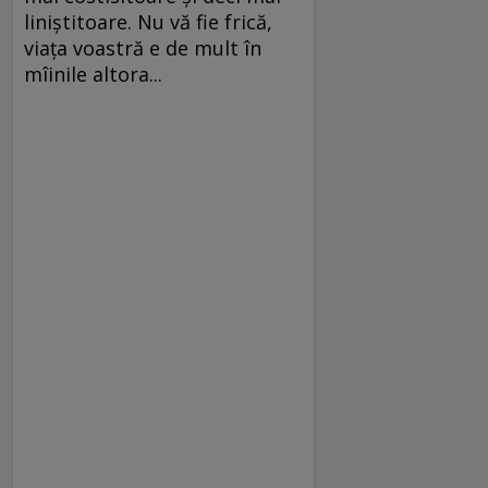
liniştitoare. Nu vă fie frică,
viaţa voastră e de mult în
mîinile altora...