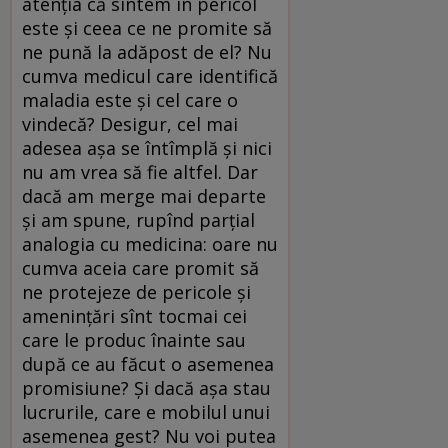
atenţia că sîntem în pericol
este şi ceea ce ne promite să
ne pună la adăpost de el? Nu
cumva medicul care identifică
maladia este şi cel care o
vindecă? Desigur, cel mai
adesea aşa se întîmplă şi nici
nu am vrea să fie altfel. Dar
dacă am merge mai departe
şi am spune, rupînd parţial
analogia cu medicina: oare nu
cumva aceia care promit să
ne protejeze de pericole şi
ameninţări sînt tocmai cei
care le produc înainte sau
după ce au făcut o asemenea
promisiune? Şi dacă aşa stau
lucrurile, care e mobilul unui
asemenea gest? Nu voi putea