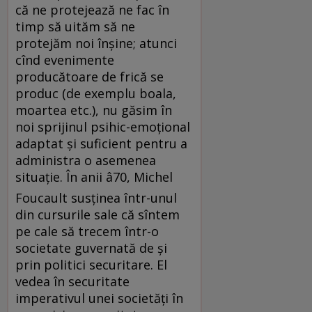
că ne protejează ne fac în
timp să uităm să ne
protejăm noi înşine; atunci
cînd evenimente
producătoare de frică se
produc (de exemplu boala,
moartea etc.), nu găsim în
noi sprijinul psihic-emoţional
adaptat şi suficient pentru a
administra o asemenea
situaţie. În anii â70, Michel
Foucault susţinea într-unul
din cursurile sale că sîntem
pe cale să trecem într-o
societate guvernată de şi
prin politici securitare. El
vedea în securitate
imperativul unei societăţi în