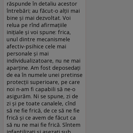
răspunde în detaliu acestor
întrebări; au făcut-o alţii mai
bine şi mai dezvoltat. Voi
relua pe rînd afirmaţiile
iniţiale şi voi spune: frica,
unul dintre mecanismele
afectiv-psihice cele mai
personale şi mai
individualizatoare, nu ne mai
aparţine. Am fost deposedaţi
de ea în numele unei pretinse
protecţii superioare, pe care
noi n-am fi capabili să ne-o
asigurăm. Ni se spune, zi de
zi şi pe toate canalele, cînd
să ne fie frică, de ce să ne fie
frică şi ce avem de făcut ca
să nu ne mai fie frică. Sîntem
infantilizaţi şi aşezaţi sub