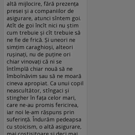
altă mijlocire, fără prezenţa
presei şi a companiilor de
asigurare, atunci sîntem goi.
Atît de goi încît nici nu ştim
cum trebuie şi cît trebuie să
ne fie de frică. Şi uneori ne
simţim caraghioşi, alteori
ruşinaţi, nu de puţine ori
chiar vinovaţi că ni se
întîmplă chiar nouă să ne
îmbolnăvim sau să ne moară
cineva apropiat. Ca unui copil
neascultător, stîngaci şi
stingher în faţa celor mari,
care ne-au promis fericirea,
iar noi le-am răspuns prin
suferinţă. Îndurăm pedeapsa
cu stoicism, o altă asigurare,
mai costisitoare şi deci mai