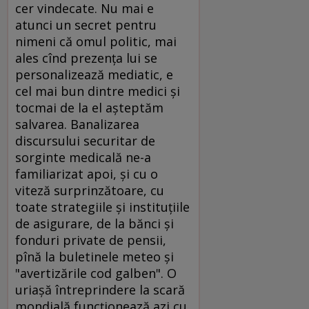
cer vindecate. Nu mai e
atunci un secret pentru
nimeni că omul politic, mai
ales cînd prezenţa lui se
personalizează mediatic, e
cel mai bun dintre medici şi
tocmai de la el aşteptăm
salvarea. Banalizarea
discursului securitar de
sorginte medicală ne-a
familiarizat apoi, şi cu o
viteză surprinzătoare, cu
toate strategiile şi instituţiile
de asigurare, de la bănci şi
fonduri private de pensii,
pînă la buletinele meteo şi
"avertizările cod galben". O
uriaşă întreprindere la scară
mondială funcţionează azi cu