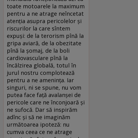
toate motoarele la maximum
pentru a ne atrage neîncetat
atenţia asupra pericolelor şi
riscurilor la care sîntem
expuşi: de la terorism pînă la
gripa aviară, de la obezitate
pînă la şomaj, de la boli
cardiovasculare pînă la
încălzirea globală, totul în
jurul nostru complotează
pentru a ne ameninţa. Iar
singuri, ni se spune, nu vom
putea face faţă avalanşei de
pericole care ne înconjoară şi
ne sufocă. Dar să inspirăm
adînc şi să ne imaginăm
următoarea ipoteză: nu
cumva ceea ce ne atrage