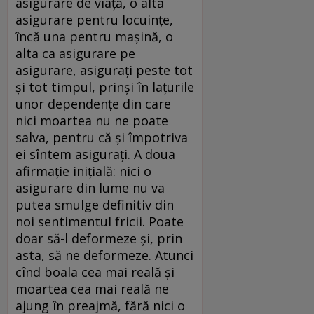
asigurare de viaţă, o altă
asigurare pentru locuinţe,
încă una pentru maşină, o
alta ca asigurare pe
asigurare, asiguraţi peste tot
şi tot timpul, prinşi în laţurile
unor dependenţe din care
nici moartea nu ne poate
salva, pentru că şi împotriva
ei sîntem asiguraţi. A doua
afirmaţie iniţială: nici o
asigurare din lume nu va
putea smulge definitiv din
noi sentimentul fricii. Poate
doar să-l deformeze şi, prin
asta, să ne deformeze. Atunci
cînd boala cea mai reală şi
moartea cea mai reală ne
ajung în preajmă, fără nici o