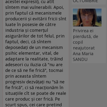
OCTOMBRIE
acestei expresii), cu atît
sîntem mai vulnerabili. Apoi,
prin faptul că mecanismele
producerii şi evitării fricii sînt
luate în posesie de către
industria şi comerţul
Privirea ei
asigurărilor de tot felul, prin
pierdută, de
faptul, deci, că sîntem
copil
deposedaţi de un mecanism
neajutorat
psihic elementar, vital, de
Ana Maria
adaptare la realitate, trăind
SANDU
adeseori cu iluzia că "nu are
de ce să ne fie frică", tocmai
prin aceasta sîntem
progresiv dezvăţaţi nu "să ne
fie frică", ci să reacţionăm în
situaţiile cît se poate de reale
care produc şi cer frică. Pe
scurt spus, cei care pretind