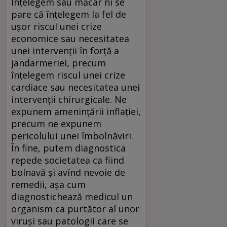
Înţelegem sau măcar ni se
pare că înţelegem la fel de
uşor riscul unei crize
economice sau necesitatea
unei intervenţii în forţă a
jandarmeriei, precum
înţelegem riscul unei crize
cardiace sau necesitatea unei
intervenţii chirurgicale. Ne
expunem ameninţării inflaţiei,
precum ne expunem
pericolului unei îmbolnăviri.
În fine, putem diagnostica
repede societatea ca fiind
bolnavă şi avînd nevoie de
remedii, aşa cum
diagnostichează medicul un
organism ca purtător al unor
viruşi sau patologii care se