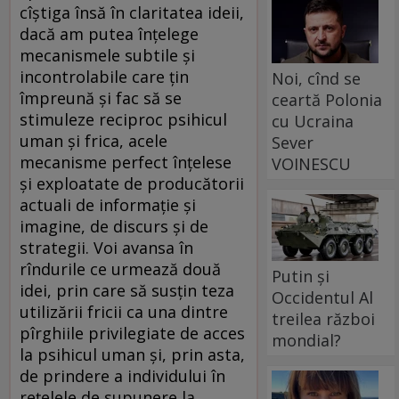
cîştiga însă în claritatea ideii,
dacă am putea înţelege
mecanismele subtile şi
incontrolabile care ţin
Noi, cînd se
împreună şi fac să se
ceartă Polonia
stimuleze reciproc psihicul
cu Ucraina
uman şi frica, acele
Sever
mecanisme perfect înţelese
VOINESCU
şi exploatate de producătorii
actuali de informaţie şi
imagine, de discurs şi de
strategii. Voi avansa în
rîndurile ce urmează două
Putin și
idei, prin care să susţin teza
Occidentul Al
utilizării fricii ca una dintre
treilea război
pîrghiile privilegiate de acces
mondial?
la psihicul uman şi, prin asta,
de prindere a individului în
reţelele de supunere la