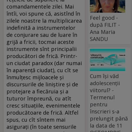
comandamentele zilei. Mai
întîi, voi spune că, asistînd în
Feel good -
zilele noastre la multiplicarea
după FILIT -
indefinită a instrumentelor
Ana Maria
de conjurare sau de luare în
SANDU
grijă a fricii, tocmai aceste
instrumente sînt principalii
producători de frică. Printr-
un ciudat paradox (dar numai
în aparenţă ciudat), cu cît se
Cum își văd
înmulţesc mijloacele şi
adolescenții
discursurile de liniştire şi de
viitorul? -
protejare a fiecăruia şi a
Termenul
tuturor împreună, cu atît
pentru
cresc situaţiile, evenimentele
înscrieri s-a
producătoare de frică. Altfel
prelungit până
spus, cu cît sîntem mai
la data de 11
asiguraţi (în toate sensurile