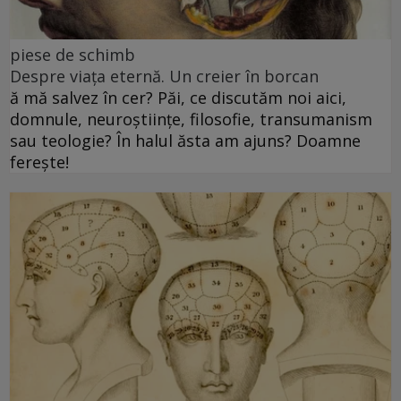
piese de schimb
Despre viața eternă. Un creier în borcan
ă mă salvez în cer? Păi, ce discutăm noi aici,
domnule, neuroștiințe, filosofie, transumanism
sau teologie? În halul ăsta am ajuns? Doamne
ferește!