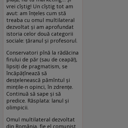
vrei cîştig! Un cîştig tot am
avut: am înţeles cum stă
treaba cu omul multilateral
dezvoltat şi am aprofundat
istoria celor două categorii
sociale: ţăranul şi profesorul.
Conservatori pînă la rădăcina
firului de păr (sau de ceapă!),
lipsiţi de pragmatism, se
încăpăţînează să
desţelenească pămîntul şi
minţile-n opinci, în zdrenţe.
Continuă să sape şi să
predice. Răsplata: lanul şi
olimpicii.
Omul multilateral dezvoltat
din România, fie el comunist