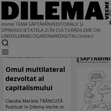
Home
TEMA SĂPTĂMÎNII
EDITORIALE ȘI
OPINII
SOCIETATE
LA ZI ÎN CULTURĂ
DILEME ON-
LINE
DILEMABLOG
ABONARE
DIGITAL
Contact
Home
CARICATU
Tema săptămînii
Vivat concurenţa?
SĂPTĂMÎNI
Omul multilateral
dezvoltat al
capitalismului
Claudia Mariela TRĂNCUŢĂ
Publicat în Dilema Veche nr.