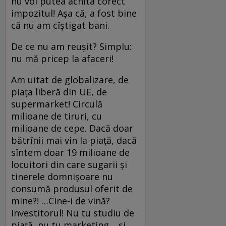
nu voi putea achita corect
impozitul! Aşa că, a fost bine
că nu am cîştigat bani.
De ce nu am reuşit? Simplu:
nu mă pricep la afaceri!
Am uitat de globalizare, de
piaţa liberă din UE, de
supermarket! Circulă
milioane de tiruri, cu
milioane de cepe. Dacă doar
bătrînii mai vin la piaţă, dacă
sîntem doar 19 milioane de
locuitori din care sugarii şi
tinerele domnişoare nu
consumă produsul oferit de
mine?! …Cine-i de vină?
Investitorul! Nu tu studiu de
piaţă, nu tu marketing… şi