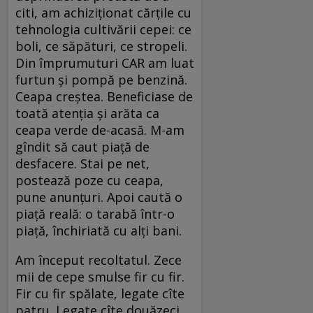
citi, am achiziţionat cărţile cu
tehnologia cultivării cepei: ce
boli, ce săpături, ce stropeli.
Din împrumuturi CAR am luat
furtun şi pompă pe benzină.
Ceapa creştea. Beneficiase de
toată atenţia şi arăta ca
ceapa verde de-acasă. M-am
gîndit să caut piaţă de
desfacere. Stai pe net,
postează poze cu ceapa,
pune anunţuri. Apoi caută o
piaţă reală: o tarabă într-o
piaţă, închiriată cu alţi bani.
Am început recoltatul. Zece
mii de cepe smulse fir cu fir.
Fir cu fir spălate, legate cîte
patru. Legate cîte douăzeci