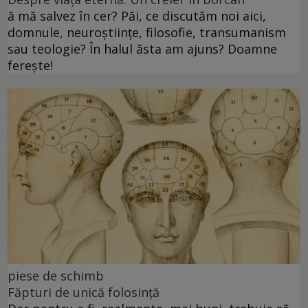
ă mă salvez în cer? Păi, ce discutăm noi aici,
domnule, neuroștiințe, filosofie, transumanism
sau teologie? În halul ăsta am ajuns? Doamne
ferește!
piese de schimb
Făpturi de unică folosință