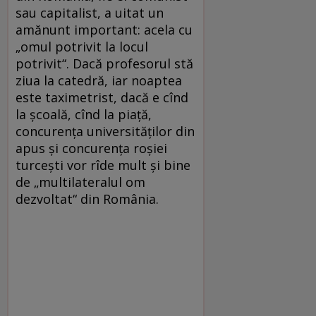
sau capitalist, a uitat un
amănunt important: acela cu
„omul potrivit la locul
potrivit“. Dacă profesorul stă
ziua la catedră, iar noaptea
este taximetrist, dacă e cînd
la şcoală, cînd la piaţă,
concurenţa universităţilor din
apus şi concurenţa roşiei
turceşti vor rîde mult şi bine
de „multilateralul om
dezvoltat“ din România.