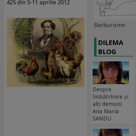
425 din 5-11 aprilie 2012
Barburisme
DILEMA
BLOG
Despre
îmbătrînire și
alți demoni
Ana Maria
SANDU