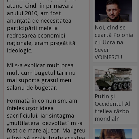
atunci cînd, în primăvara
anului 2010, am fost
anunţată de necesitatea
Noi, cînd se
participării mele la
ceartă Polonia
redresarea economiei
cu Ucraina
naţionale, eram pregătită
Sever
ideologic.
VOINESCU
Mi s-a explicat mult prea
mult cum bugetul ţării nu
mai suporta grasul meu
salariu de bugetar.
Putin și
Formată în comunism, am
Occidentul Al
înţeles uşor ideea
treilea război
sacrificiului, iar sintagma
mondial?
„multilateral dezvoltat“ mi-a
fost de mare ajutor. Mai greu
a fost să explic toate acestea