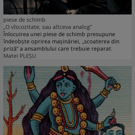
piese de schimb
„O vîscozitate, sau altceva analog”
Înlocuirea unei piese de schimb presupune
îndeobște oprirea mașinăriei, „scoaterea din
priză” a ansamblului care trebuie reparat.
Matei PLEŞU