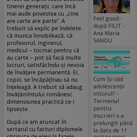
tinerei generaţii, care încă
mai aude povestea cu „cine
Feel good -
are carte are parte“. A
după FILIT -
trebuit să explic pe îndelete
Ana Maria
că munca înnobilează, că
SANDU
profesorul, inginerul,
medicul – tocmai pentru că
au carte – pot să facă multe
lucruri, satisfăcîndu-şi nevoia
de învăţare permanentă. Ei,
Cum își văd
copiii, se încăpăţînau să nu
adolescenții
înţeleagă. A trebuit să adaug
viitorul? -
învăţămîntului românesc
Termenul
dimensiunea practică ce-i
pentru
lipseşte.
înscrieri s-a
După ce am aruncat în
prelungit până
sertarul cu facturi diplomele
la data de 11
obţinute de elevi la fazele