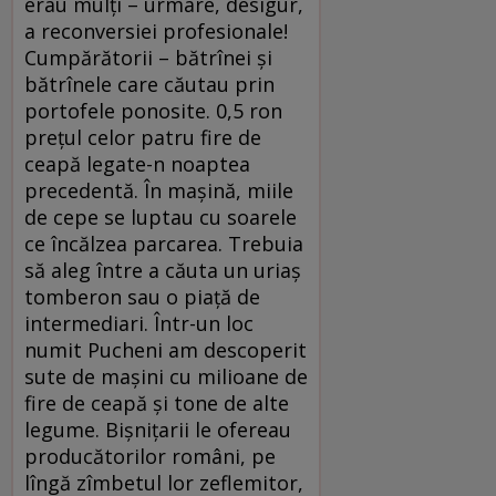
erau mulţi – urmare, desigur,
a reconversiei profesionale!
Cumpărătorii – bătrînei şi
bătrînele care căutau prin
portofele ponosite. 0,5 ron
preţul celor patru fire de
ceapă legate-n noaptea
precedentă. În maşină, miile
de cepe se luptau cu soarele
ce încălzea parcarea. Trebuia
să aleg între a căuta un uriaş
tomberon sau o piaţă de
intermediari. Într-un loc
numit Pucheni am descoperit
sute de maşini cu milioane de
fire de ceapă şi tone de alte
legume. Bişniţarii le ofereau
producătorilor români, pe
lîngă zîmbetul lor zeflemitor,