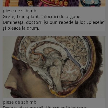
piese de schimb
Grefe, transplant, înlocuiri de organe
Dimineața, doctorii își pun repede la loc „piesele”
și pleacă la drum.
piese de schimb
Despre viața eternă. Un creier în borcan