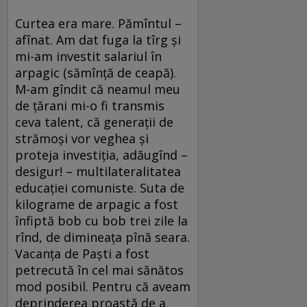
Curtea era mare. Pămîntul –
afînat. Am dat fuga la tîrg şi
mi-am investit salariul în
arpagic (sămînţă de ceapă).
M-am gîndit că neamul meu
de ţărani mi-o fi transmis
ceva talent, că generaţii de
strămoşi vor veghea şi
proteja investiţia, adăugînd –
desigur! – multilateralitatea
educaţiei comuniste. Suta de
kilograme de arpagic a fost
înfiptă bob cu bob trei zile la
rînd, de dimineaţa pînă seara.
Vacanţa de Paşti a fost
petrecută în cel mai sănătos
mod posibil. Pentru că aveam
deprinderea proastă de a