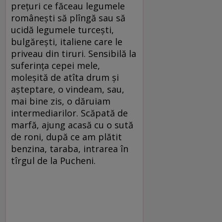
preţuri ce făceau legumele
româneşti să plîngă sau să
ucidă legumele turceşti,
bulgăreşti, italiene care le
priveau din tiruri. Sensibilă la
suferinţa cepei mele,
moleşită de atîta drum şi
aşteptare, o vindeam, sau,
mai bine zis, o dăruiam
intermediarilor. Scăpată de
marfă, ajung acasă cu o sută
de roni, după ce am plătit
benzina, taraba, intrarea în
tîrgul de la Pucheni.