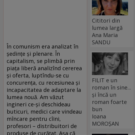
Cititori din
lumea largă
Ana Maria
SANDU
În comunism era analizat în
şedinţe şi plenare. În
capitalism, se plimbă prin
piaţa liberă analizînd cererea
şi oferta, luptîndu-se cu
FILIT e un
concurenţa, cu recesiunea şi
roman în sine...
incapacitatea de adaptare la
și încă un
lumea nouă. Am văzut
roman foarte
ingineri ce-şi deschideau
bun
buticuri, medici care vindeau
Ioana
mîncare pentru cîini,
MOROȘAN
profesori – distribuitori de
produse de curăţat. Aşa că