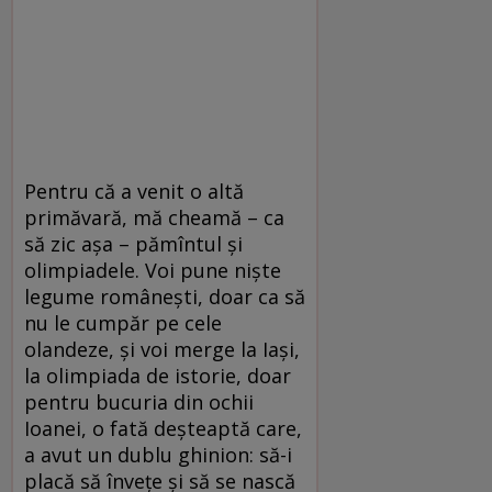
Pentru că a venit o altă
primăvară, mă cheamă – ca
să zic aşa – pămîntul şi
olimpiadele. Voi pune nişte
legume româneşti, doar ca să
nu le cumpăr pe cele
olandeze, şi voi merge la Iaşi,
la olimpiada de istorie, doar
pentru bucuria din ochii
Ioanei, o fată deşteaptă care,
a avut un dublu ghinion: să-i
placă să înveţe şi să se nască