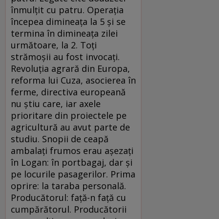
înmulţit cu patru. Operaţia
începea dimineaţa la 5 şi se
termina în dimineaţa zilei
următoare, la 2. Toţi
strămoşii au fost invocaţi.
Revoluţia agrară din Europa,
reforma lui Cuza, asocierea în
ferme, directiva europeană
nu ştiu care, iar axele
prioritare din proiectele pe
agricultură au avut parte de
studiu. Snopii de ceapă
ambalaţi frumos erau aşezaţi
în Logan: în portbagaj, dar şi
pe locurile pasagerilor. Prima
oprire: la taraba personală.
Producătorul: faţă-n faţă cu
cumpărătorul. Producătorii