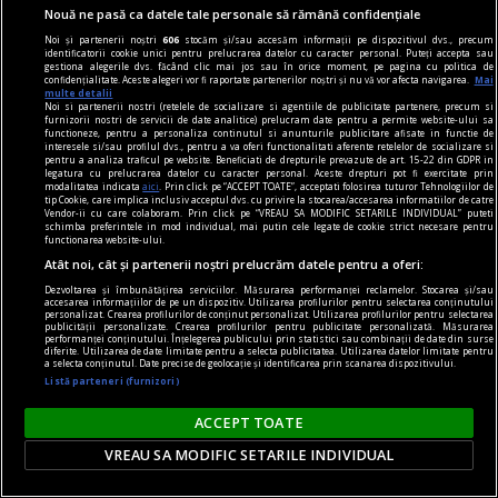
Nouă ne pasă ca datele tale personale să rămână confidențiale
Dalí la București
Noi și partenerii noștri
606
stocăm și/sau accesăm informații pe dispozitivul dvs., precum
Dalí vorbește românilor pe limba lor,
identificatorii cookie unici pentru prelucrarea datelor cu caracter personal. Puteți accepta sau
gestiona alegerile dvs. făcând clic mai jos sau în orice moment, pe pagina cu politica de
spunîndu‑le, totuși, o poveste pe care nu o pot
confidențialitate. Aceste alegeri vor fi raportate partenerilor noștri și nu vă vor afecta navigarea.
Mai
multe detalii
auzi de la nici un alt artist.
Noi si partenerii nostri (retelele de socializare si agentiile de publicitate partenere, precum si
furnizorii nostri de servicii de date analitice) prelucram date pentru a permite website-ului sa
Sever VOINESCU
functioneze, pentru a personaliza continutul si anunturile publicitare afisate in functie de
interesele si/sau profilul dvs., pentru a va oferi functionalitati aferente retelelor de socializare si
pentru a analiza traficul pe website. Beneficiati de drepturile prevazute de art. 15-22 din GDPR in
legatura cu prelucrarea datelor cu caracter personal. Aceste drepturi pot fi exercitate prin
modalitatea indicata
aici
. Prin click pe “ACCEPT TOATE”, acceptati folosirea tuturor Tehnologiilor de
tip Cookie, care implica inclusiv acceptul dvs. cu privire la stocarea/accesarea informatiilor de catre
Vendor-ii cu care colaboram. Prin click pe “VREAU SA MODIFIC SETARILE INDIVIDUAL” puteti
schimba preferintele in mod individual, mai putin cele legate de cookie strict necesare pentru
functionarea website-ului.
Atât noi, cât și partenerii noștri prelucrăm datele pentru a oferi:
Dezvoltarea și îmbunătățirea serviciilor. Măsurarea performanței reclamelor. Stocarea și/sau
accesarea informațiilor de pe un dispozitiv. Utilizarea profilurilor pentru selectarea conținutului
personalizat. Crearea profilurilor de conținut personalizat. Utilizarea profilurilor pentru selectarea
publicității personalizate. Crearea profilurilor pentru publicitate personalizată. Măsurarea
performanței conținutului. Înțelegerea publicului prin statistici sau combinații de date din surse
diferite. Utilizarea de date limitate pentru a selecta publicitatea. Utilizarea datelor limitate pentru
a selecta conținutul. Date precise de geolocație și identificarea prin scanarea dispozitivului.
Listă parteneri (furnizori)
ACCEPT TOATE
VREAU SA MODIFIC SETARILE INDIVIDUAL
dalí