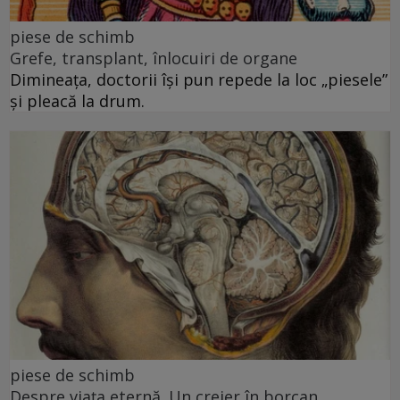
piese de schimb
Grefe, transplant, înlocuiri de organe
Dimineața, doctorii își pun repede la loc „piesele”
și pleacă la drum.
piese de schimb
Despre viața eternă. Un creier în borcan