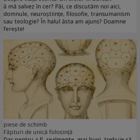
ă mă salvez în cer? Păi, ce discutăm noi aici,
domnule, neuroștiințe, filosofie, transumanism
sau teologie? În halul ăsta am ajuns? Doamne
ferește!
piese de schimb
Făpturi de unică folosință
Dar pentru a fi, realmente, mai buni, trebuie să