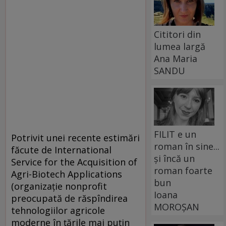
Cititori din
lumea largă
Ana Maria
SANDU
FILIT e un
Potrivit unei recente estimări
roman în sine...
făcute de International
și încă un
Service for the Acquisition of
roman foarte
Agri-Biotech Applications
bun
(organizaţie nonprofit
Ioana
preocupată de răspîndirea
MOROȘAN
tehnologiilor agricole
moderne în ţările mai puţin