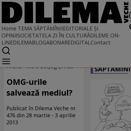
Home
TEMA SĂPTĂMÎNII
EDITORIALE ȘI
OPINII
SOCIETATE
LA ZI ÎN CULTURĂ
DILEME ON-
LINE
DILEMABLOG
ABONARE
DIGITAL
Contact
Home
CARICATU
Tema săptămînii
Hrana - între belşug şi risc
SĂPTĂMÎNI
OMG-urile
salvează mediul?
Publicat în Dilema Veche nr.
476 din 28 martie - 3 aprilie
2013