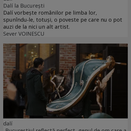
Dalí la București
Dalí vorbește românilor pe limba lor,
spunîndu‑le, totuși, o poveste pe care nu o pot
auzi de la nici un alt artist.
Sever VOINESCU
dalí
„Bucureștiul reflectă perfect genul de om care a