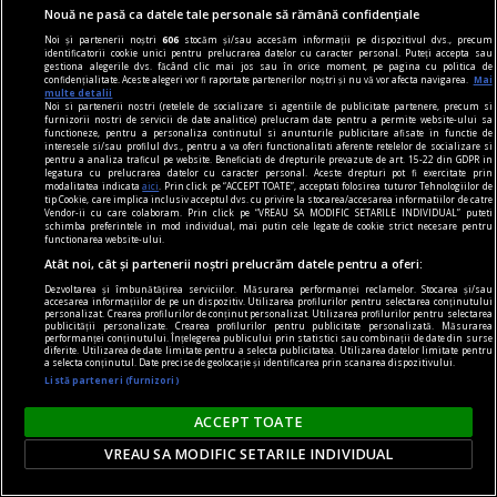
Nouă ne pasă ca datele tale personale să rămână confidențiale
Noi și partenerii noștri
606
stocăm și/sau accesăm informații pe dispozitivul dvs., precum
identificatorii cookie unici pentru prelucrarea datelor cu caracter personal. Puteți accepta sau
gestiona alegerile dvs. făcând clic mai jos sau în orice moment, pe pagina cu politica de
confidențialitate. Aceste alegeri vor fi raportate partenerilor noștri și nu vă vor afecta navigarea.
Mai
multe detalii
Noi si partenerii nostri (retelele de socializare si agentiile de publicitate partenere, precum si
furnizorii nostri de servicii de date analitice) prelucram date pentru a permite website-ului sa
functioneze, pentru a personaliza continutul si anunturile publicitare afisate in functie de
interesele si/sau profilul dvs., pentru a va oferi functionalitati aferente retelelor de socializare si
pentru a analiza traficul pe website. Beneficiati de drepturile prevazute de art. 15-22 din GDPR in
legatura cu prelucrarea datelor cu caracter personal. Aceste drepturi pot fi exercitate prin
modalitatea indicata
aici
. Prin click pe “ACCEPT TOATE”, acceptati folosirea tuturor Tehnologiilor de
tip Cookie, care implica inclusiv acceptul dvs. cu privire la stocarea/accesarea informatiilor de catre
Vendor-ii cu care colaboram. Prin click pe “VREAU SA MODIFIC SETARILE INDIVIDUAL” puteti
schimba preferintele in mod individual, mai putin cele legate de cookie strict necesare pentru
functionarea website-ului.
Oltul, sub Cod galben de vijelii, după
Atât noi, cât și partenerii noștri prelucrăm datele pentru a oferi:
temperaturile sufocante. Copaci căzuți în Slatina
Dezvoltarea și îmbunătățirea serviciilor. Măsurarea performanței reclamelor. Stocarea și/sau
Județul Olt se află, vineri după-amiază, 7 august
accesarea informațiilor de pe un dispozitiv. Utilizarea profilurilor pentru selectarea conținutului
personalizat. Crearea profilurilor de conținut personalizat. Utilizarea profilurilor pentru selectarea
2026, sub avertizări meteorologie Cod galben,
publicității personalizate. Crearea profilurilor pentru publicitate personalizată. Măsurarea
performanței conținutului. Înțelegerea publicului prin statistici sau combinații de date din surse
fiind prognozate ploi cu grindină și intensificări
diferite. Utilizarea de date limitate pentru a selecta publicitatea. Utilizarea datelor limitate pentru
a selecta conținutul. Date precise de geolocație și identificarea prin scanarea dispozitivului.
ale vântului. Pe bulevardul A.I. Cuza din Slatina
Listă parteneri (furnizori)
vântul a rupt crengile copacilor, în cădere
ACCEPT TOATE
acestea avariind și două autoturisme.
VREAU SA MODIFIC SETARILE INDIVIDUAL