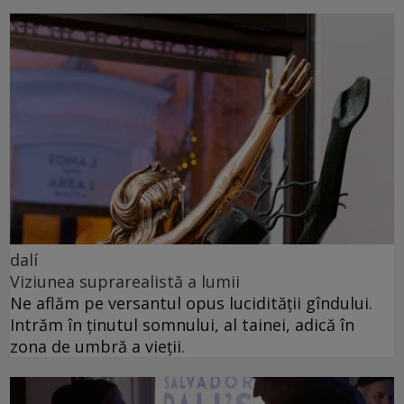
dalí
Viziunea suprarealistă a lumii
Ne aflăm pe versantul opus lucidității gîndului.
Intrăm în ținutul somnului, al tainei, adică în
zona de umbră a vieții.