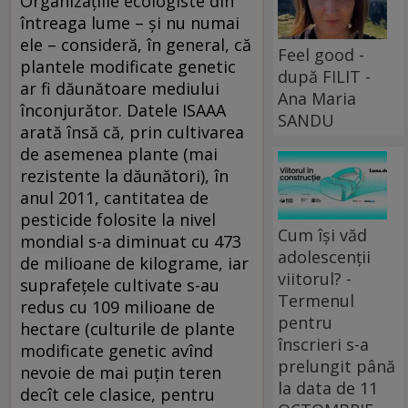
Organizaţiile ecologiste din
întreaga lume – şi nu numai
ele – consideră, în general, că
Feel good -
plantele modificate genetic
după FILIT -
ar fi dăunătoare mediului
Ana Maria
înconjurător. Datele ISAAA
SANDU
arată însă că, prin cultivarea
de asemenea plante (mai
rezistente la dăunători), în
anul 2011, cantitatea de
pesticide folosite la nivel
Cum își văd
mondial s-a diminuat cu 473
adolescenții
de milioane de kilograme, iar
viitorul? -
suprafeţele cultivate s-au
Termenul
redus cu 109 milioane de
pentru
hectare (culturile de plante
înscrieri s-a
modificate genetic avînd
prelungit până
nevoie de mai puţin teren
la data de 11
decît cele clasice, pentru