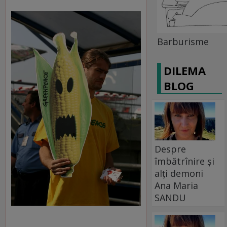
Barburisme
DILEMA
BLOG
Despre
îmbătrînire și
alți demoni
Ana Maria
SANDU