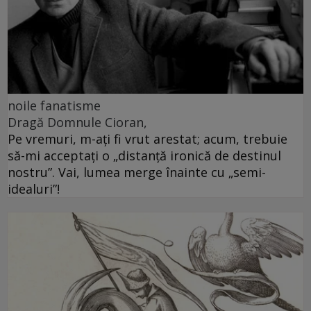
noile fanatisme
Dragă Domnule Cioran,
Pe vremuri, m-ați fi vrut arestat; acum, trebuie
să-mi acceptați o „distanță ironică de destinul
nostru”. Vai, lumea merge înainte cu „semi-
idealuri”!