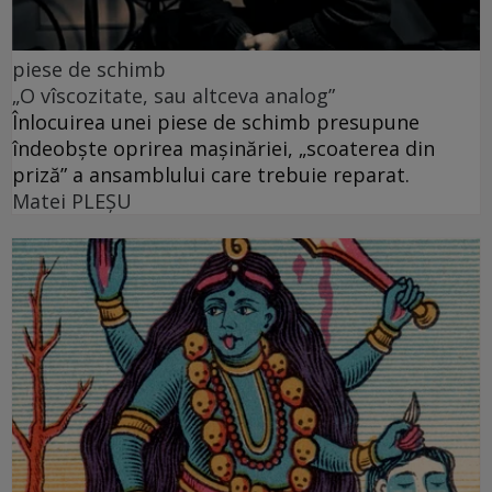
piese de schimb
„O vîscozitate, sau altceva analog”
Înlocuirea unei piese de schimb presupune
îndeobște oprirea mașinăriei, „scoaterea din
priză” a ansamblului care trebuie reparat.
Matei PLEŞU