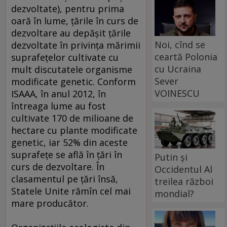
dezvoltate), pentru prima
oară în lume, ţările în curs de
dezvoltare au depăşit ţările
Noi, cînd se
dezvoltate în privinţa mărimii
ceartă Polonia
suprafeţelor cultivate cu
cu Ucraina
mult discutatele organisme
Sever
modificate genetic. Conform
VOINESCU
ISAAA, în anul 2012, în
întreaga lume au fost
cultivate 170 de milioane de
hectare cu plante modificate
genetic, iar 52% din aceste
suprafeţe se află în ţări în
Putin și
curs de dezvoltare. În
Occidentul Al
clasamentul pe ţări însă,
treilea război
Statele Unite rămîn cel mai
mondial?
mare producător.