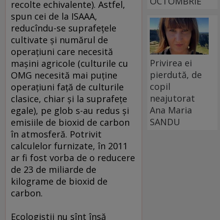
OCTOMBRIE
recolte echivalente). Astfel,
spun cei de la ISAAA,
reducîndu-se suprafeţele
cultivate şi numărul de
operaţiuni care necesită
Privirea ei
maşini agricole (culturile cu
pierdută, de
OMG necesită mai puţine
copil
operaţiuni faţă de culturile
neajutorat
clasice, chiar şi la suprafeţe
Ana Maria
egale), pe glob s-au redus şi
SANDU
emisiile de bioxid de carbon
în atmosferă. Potrivit
calculelor furnizate, în 2011
ar fi fost vorba de o reducere
de 23 de miliarde de
kilograme de bioxid de
carbon.
Ecologiştii nu sînt însă