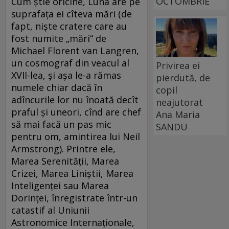
OCTOMBRIE
Cum știe oricine, Luna are pe
suprafața ei cîteva mări (de
fapt, niște cratere care au
fost numite „mări“ de
Michael Florent van Langren,
un cosmograf din veacul al
Privirea ei
XVII-lea, și așa le-a rămas
pierdută, de
numele chiar dacă în
copil
adîncurile lor nu înoată decît
neajutorat
praful și uneori, cînd are chef
Ana Maria
să mai facă un pas mic
SANDU
pentru om, amintirea lui Neil
Armstrong). Printre ele,
Marea Serenității, Marea
Crizei, Marea Liniștii, Marea
Inteligenței sau Marea
Dorinței, înregistrate într-un
catastif al Uniunii
Astronomice Internaționale,