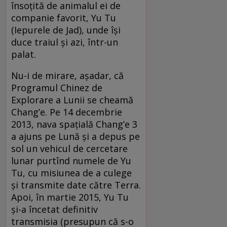
însoțită de animalul ei de
companie favorit, Yu Tu
(Iepurele de Jad), unde își
duce traiul și azi, într-un
palat.
Nu-i de mirare, așadar, că
Programul Chinez de
Explorare a Lunii se cheamă
Chang’e. Pe 14 decembrie
2013, nava spațială Chang’e 3
a ajuns pe Lună și a depus pe
sol un vehicul de cercetare
lunar purtînd numele de Yu
Tu, cu misiunea de a culege
și transmite date către Terra.
Apoi, în martie 2015, Yu Tu
și-a încetat definitiv
transmisia (presupun că s-o