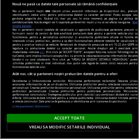
dalí
Nouă ne pasă ca datele tale personale să rămână confidențiale
„Bucureștiul reflectă perfect genul de om care a
Noi și partenerii noștri
606
stocăm și/sau accesăm informații pe dispozitivul dvs., precum
identificatorii cookie unici pentru prelucrarea datelor cu caracter personal. Puteți accepta sau
fost Dalí“ interviu cu Jasmine MERLI, curatorul
gestiona alegerile dvs. făcând clic mai jos sau în orice moment, pe pagina cu politica de
confidențialitate. Aceste alegeri vor fi raportate partenerilor noștri și nu vă vor afecta navigarea.
Mai
expoziției „Universului lui Salvador Dalí“ deschisă
multe detalii
Noi si partenerii nostri (retelele de socializare si agentiile de publicitate partenere, precum si
la ARCUB
furnizorii nostri de servicii de date analitice) prelucram date pentru a permite website-ului sa
functioneze, pentru a personaliza continutul si anunturile publicitare afisate in functie de
Însă, mai presus de orice, noi sperăm că vizita o
interesele si/sau profilul dvs., pentru a va oferi functionalitati aferente retelelor de socializare si
pentru a analiza traficul pe website. Beneficiati de drepturile prevazute de art. 15-22 din GDPR in
să le facă pur și simplu plăcere.
legatura cu prelucrarea datelor cu caracter personal. Aceste drepturi pot fi exercitate prin
modalitatea indicata
aici
. Prin click pe “ACCEPT TOATE”, acceptati folosirea tuturor Tehnologiilor de
Sever VOINESCU
tip Cookie, care implica inclusiv acceptul dvs. cu privire la stocarea/accesarea informatiilor de catre
Vendor-ii cu care colaboram. Prin click pe “VREAU SA MODIFIC SETARILE INDIVIDUAL” puteti
schimba preferintele in mod individual, mai putin cele legate de cookie strict necesare pentru
functionarea website-ului.
Atât noi, cât și partenerii noștri prelucrăm datele pentru a oferi:
Dezvoltarea și îmbunătățirea serviciilor. Măsurarea performanței reclamelor. Stocarea și/sau
accesarea informațiilor de pe un dispozitiv. Utilizarea profilurilor pentru selectarea conținutului
personalizat. Crearea profilurilor de conținut personalizat. Utilizarea profilurilor pentru selectarea
publicității personalizate. Crearea profilurilor pentru publicitate personalizată. Măsurarea
performanței conținutului. Înțelegerea publicului prin statistici sau combinații de date din surse
diferite. Utilizarea de date limitate pentru a selecta publicitatea. Utilizarea datelor limitate pentru
a selecta conținutul. Date precise de geolocație și identificarea prin scanarea dispozitivului.
Listă parteneri (furnizori)
ACCEPT TOATE
VREAU SA MODIFIC SETARILE INDIVIDUAL