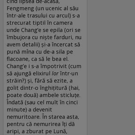
cînd lipsea de-acasă,
Fengmeng (un ucenic al său
într-ale trasului cu arcul) s-a
strecurat tiptil în camera
unde Chang’e se epila (ori se
îmbujora cu niște farduri, nu
avem detalii) și-a încercat să
pună mîna cu de-a sila pe
flacoane, ca să le bea el.
Chang’e i s-a împotrivit (cum
să ajungă elixirul
lor
într-un
străin?) și, fără să ezite, a
golit dintr-o înghițitură (hai,
poate două) ambele sticluțe.
Îndată (sau cel mult în cinci
minute) a devenit
nemuritoare. În starea asta,
pentru că nemurirea îți dă
aripi, a zburat pe Lună,