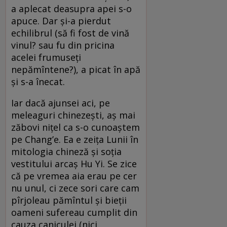
a aplecat deasupra apei s-o
apuce. Dar și-a pierdut
echilibrul (să fi fost de vină
vinul? sau fu din pricina
acelei frumuseți
nepămîntene?), a picat în apă
și s-a înecat.
Iar dacă ajunsei aci, pe
meleaguri chinezești, aș mai
zăbovi nițel ca s-o cunoaștem
pe Chang’e. Ea e zeița Lunii în
mitologia chineză și soția
vestitului arcaș Hu Yi. Se zice
că pe vremea aia erau pe cer
nu unul, ci zece sori care cam
pîrjoleau pămîntul și bieții
oameni sufereau cumplit din
cauza caniculei (nici