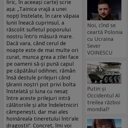
liric, în aceeași carte) scrie
așa: „Tainica vrajă a unei
nopți înstelate, în care văpaia
lunii îneacă cuprinsul, a
Noi, cînd se
răscolit sufletul poporului
ceartă Polonia
nostru într’o măsură mare.
cu Ucraina
Dacă vara, când cerul de
Sever
noapte este de mai multe ori
VOINESCU
curat, munca grea a zilei face
pe oameni să-și pună capul
pe căpătâiul odihnei, rămân
însă destule prilejuri când
țăranii noștri pot privi bolta
Putin și
înstelată și luna cu nesaț:
Occidentul Al
între aceste prilejuri intră
treilea război
călătoriile și alte îndeletniciri
mondial?
câmpenești, dar mai ales
hoinăreala tineretului într’ale
dragostii“. Concret, îmi voi