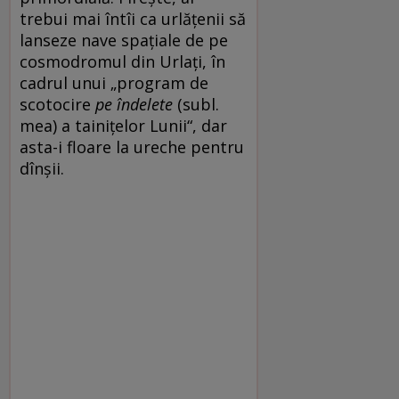
trebui mai întîi ca urlățenii să
lanseze nave spațiale de pe
cosmodromul din Urlați, în
cadrul unui „program de
scotocire
pe îndelete
(subl.
mea) a tainițelor Lunii“, dar
asta-i floare la ureche pentru
dînșii.