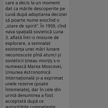
care a decis la un moment
dat ca mările descoperite pe
Lună după adoptarea deciziei
să poarte nume evocînd o
„stare de spirit“. În 1959, cînd
nava spațială sovietică Luna
3, aflată într-o misiune de
explorare, a semnalat
existența unei mări lunare
necunoscute pînă atunci și
sovieticii țineau morțiș s-o
numească Marea Moscovei,
Uniunea Astronomică
Internațională și-a exprimat
unele rezerve (poate
întemeiate), dar în cele din
urmă denumirea a fost
acceptată după ce
autoritățile competente