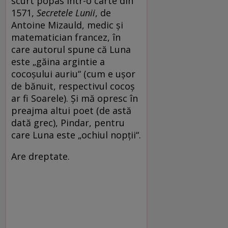
scurt popas într-o carte din
1571,
Secretele Lunii
, de
Antoine Mizauld, medic și
matematician francez, în
care autorul spune că Luna
este „găina argintie a
cocoșului auriu“ (cum e ușor
de bănuit, respectivul cocoș
ar fi Soarele). Și mă opresc în
preajma altui poet (de astă
dată grec), Pindar, pentru
care Luna este „ochiul nopții“.
Are dreptate.