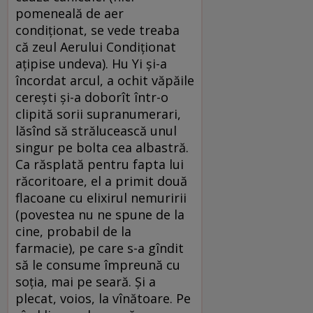
pomeneală de aer
condiționat, se vede treaba
că zeul Aerului Condiționat
ațipise undeva). Hu Yi și-a
încordat arcul, a ochit văpăile
cerești și-a doborît într-o
clipită sorii supranumerari,
lăsînd să strălucească unul
singur pe bolta cea albastră.
Ca răsplată pentru fapta lui
răcoritoare, el a primit două
flacoane cu elixirul nemuririi
(povestea nu ne spune de la
cine, probabil de la
farmacie), pe care s-a gîndit
să le consume împreună cu
soția, mai pe seară. Și a
plecat, voios, la vînătoare. Pe