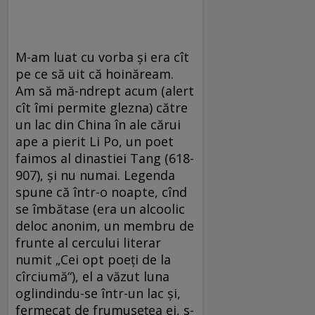
M-am luat cu vorba și era cît
pe ce să uit că hoinăream.
Am să mă-ndrept acum (alert
cît îmi permite glezna) către
un lac din China în ale cărui
ape a pierit Li Po, un poet
faimos al dinastiei Tang (618-
907), și nu numai. Legenda
spune că într-o noapte, cînd
se îmbătase (era un alcoolic
deloc anonim, un membru de
frunte al cercului literar
numit „Cei opt poeți de la
cîrciumă“), el a văzut luna
oglindindu-se într-un lac și,
fermecat de frumusețea ei, s-