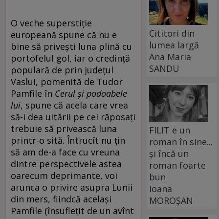
O veche superstiție
Cititori din
europeană spune că nu e
lumea largă
bine să privești luna plină cu
Ana Maria
portofelul gol, iar o credință
SANDU
populară de prin județul
Vaslui, pomenită de Tudor
Pamfile în
Cerul și podoabele
lui
, spune că acela care vrea
să-i dea uitării pe cei răposați
trebuie să privească luna
FILIT e un
printr-o sită. Întrucît nu țin
roman în sine...
să am de-a face cu vreuna
și încă un
dintre perspectivele astea
roman foarte
oarecum deprimante, voi
bun
arunca o privire asupra Lunii
Ioana
din mers, fiindcă același
MOROȘAN
Pamfile (însuflețit de un avînt