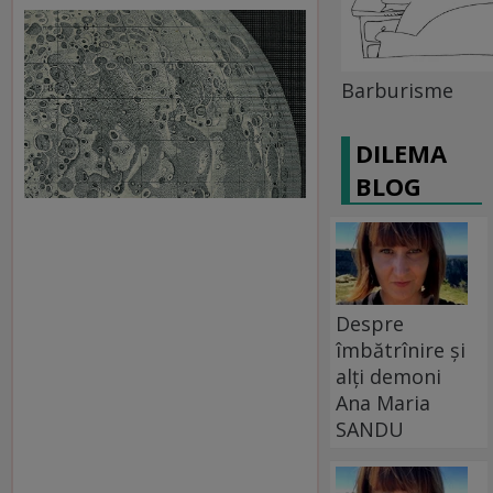
Barburisme
DILEMA
BLOG
Despre
îmbătrînire și
alți demoni
Ana Maria
SANDU