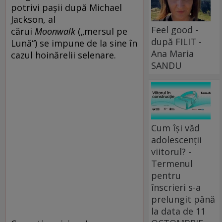
potrivi pașii după Michael
Jackson, al
Feel good -
cărui
Moonwalk
(„mersul pe
după FILIT -
Lună“) se impune de la sine în
Ana Maria
cazul hoinărelii selenare.
SANDU
Cum își văd
adolescenții
viitorul? -
Termenul
pentru
înscrieri s-a
prelungit până
la data de 11