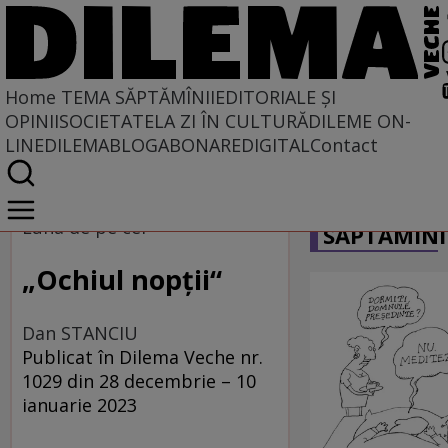
Home
TEMA SĂPTĂMÎNII
EDITORIALE ȘI
OPINII
SOCIETATE
LA ZI ÎN CULTURĂ
DILEME ON-
LINE
DILEMABLOG
ABONARE
DIGITAL
Contact
Home
CARICATU
Tema săptămînii
Luna de pe cer
SĂPTĂMÎNI
„Ochiul nopții“
Dan STANCIU
Publicat în Dilema Veche nr.
1029 din 28 decembrie – 10
ianuarie 2023