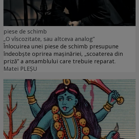
piese de schimb
„O vîscozitate, sau altceva analog”
Înlocuirea unei piese de schimb presupune
îndeobște oprirea mașinăriei, „scoaterea din
priză” a ansamblului care trebuie reparat.
Matei PLEŞU