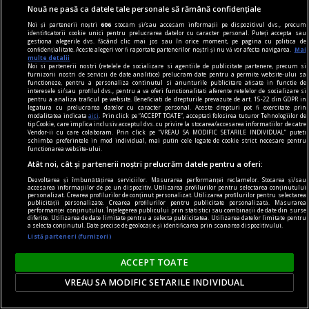
Nouă ne pasă ca datele tale personale să rămână confidențiale
Noi și partenerii noștri
606
stocăm și/sau accesăm informații pe dispozitivul dvs., precum
dalí
identificatorii cookie unici pentru prelucrarea datelor cu caracter personal. Puteți accepta sau
gestiona alegerile dvs. făcând clic mai jos sau în orice moment, pe pagina cu politica de
„Bucureștiul reflectă perfect genul de om care a
confidențialitate. Aceste alegeri vor fi raportate partenerilor noștri și nu vă vor afecta navigarea.
Mai
multe detalii
fost Dalí“ interviu cu Jasmine MERLI, curatorul
Noi si partenerii nostri (retelele de socializare si agentiile de publicitate partenere, precum si
furnizorii nostri de servicii de date analitice) prelucram date pentru a permite website-ului sa
expoziției „Universului lui Salvador Dalí“ deschisă
functioneze, pentru a personaliza continutul si anunturile publicitare afisate in functie de
interesele si/sau profilul dvs., pentru a va oferi functionalitati aferente retelelor de socializare si
la ARCUB
pentru a analiza traficul pe website. Beneficiati de drepturile prevazute de art. 15-22 din GDPR in
legatura cu prelucrarea datelor cu caracter personal. Aceste drepturi pot fi exercitate prin
Însă, mai presus de orice, noi sperăm că vizita o
modalitatea indicata
aici
. Prin click pe “ACCEPT TOATE”, acceptati folosirea tuturor Tehnologiilor de
tip Cookie, care implica inclusiv acceptul dvs. cu privire la stocarea/accesarea informatiilor de catre
să le facă pur și simplu plăcere.
Vendor-ii cu care colaboram. Prin click pe “VREAU SA MODIFIC SETARILE INDIVIDUAL” puteti
schimba preferintele in mod individual, mai putin cele legate de cookie strict necesare pentru
Sever VOINESCU
functionarea website-ului.
Atât noi, cât și partenerii noștri prelucrăm datele pentru a oferi:
Dezvoltarea și îmbunătățirea serviciilor. Măsurarea performanței reclamelor. Stocarea și/sau
accesarea informațiilor de pe un dispozitiv. Utilizarea profilurilor pentru selectarea conținutului
personalizat. Crearea profilurilor de conținut personalizat. Utilizarea profilurilor pentru selectarea
publicității personalizate. Crearea profilurilor pentru publicitate personalizată. Măsurarea
performanței conținutului. Înțelegerea publicului prin statistici sau combinații de date din surse
diferite. Utilizarea de date limitate pentru a selecta publicitatea. Utilizarea datelor limitate pentru
a selecta conținutul. Date precise de geolocație și identificarea prin scanarea dispozitivului.
Listă parteneri (furnizori)
ACCEPT TOATE
VREAU SA MODIFIC SETARILE INDIVIDUAL