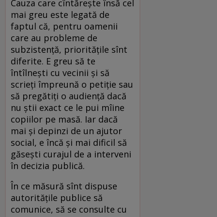
Cauza care cîntăreşte însă cel
mai greu este legată de
faptul că, pentru oamenii
care au probleme de
subzistenţă, priorităţile sînt
diferite. E greu să te
întîlneşti cu vecinii şi să
scrieţi împreună o petiţie sau
să pregătiţi o audienţă dacă
nu ştii exact ce le pui mîine
copiilor pe masă. Iar dacă
mai şi depinzi de un ajutor
social, e încă şi mai dificil să
găseşti curajul de a interveni
în decizia publică.
În ce măsură sînt dispuse
autorităţile publice să
comunice, să se consulte cu