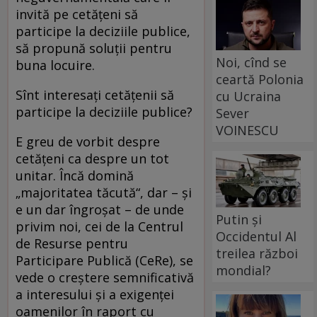
invită pe cetăţeni să
participe la deciziile publice,
să propună soluţii pentru
Noi, cînd se
buna locuire.
ceartă Polonia
Sînt interesaţi cetăţenii să
cu Ucraina
participe la deciziile publice?
Sever
VOINESCU
E greu de vorbit despre
cetăţeni ca despre un tot
unitar. Încă domină
„majoritatea tăcută“, dar – şi
e un dar îngroşat – de unde
Putin și
privim noi, cei de la Centrul
Occidentul Al
de Resurse pentru
treilea război
Participare Publică (CeRe), se
mondial?
vede o creştere semnificativă
a interesului şi a exigenţei
oamenilor în raport cu