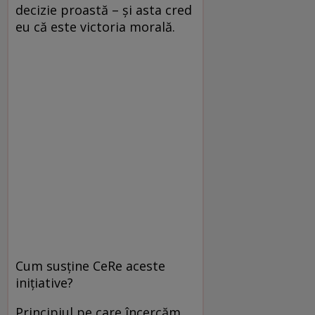
decizie proastă – şi asta cred
eu că este victoria morală.
Cum susţine CeRe aceste
iniţiative?
Principiul pe care încercăm