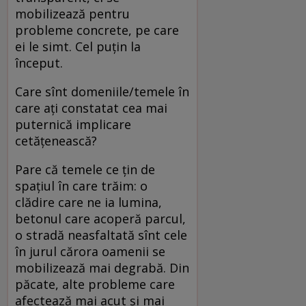
mobilizează pentru
probleme concrete, pe care
ei le simt. Cel puţin la
început.
Care sînt domeniile/temele în
care aţi constatat cea mai
puternică implicare
cetăţenească?
Pare că temele ce ţin de
spaţiul în care trăim: o
clădire care ne ia lumina,
betonul care acoperă parcul,
o stradă ne­as­fal­tată sînt cele
în jurul cărora oamenii se
mobilizează mai degrabă. Din
păcate, alte probleme care
afectează mai acut şi mai