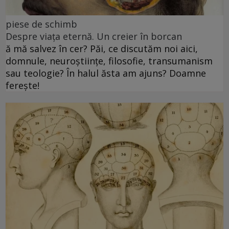
piese de schimb
Despre viața eternă. Un creier în borcan
ă mă salvez în cer? Păi, ce discutăm noi aici,
domnule, neuroștiințe, filosofie, transumanism
sau teologie? În halul ăsta am ajuns? Doamne
ferește!