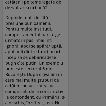
cetăţenii pe teme legate de
dezvoltarea urbană?
Depinde mult de cîtă
presiune pun oamenii.
Pentru multe instituţii,
comportamentul parcurge
următorii paşi: mai în­tîi
ignoră, apoi se apără/luptă,
apoi unii dintre funcţionari
încep să se debaricadeze
puţin cîte puţin. Un exemplu
bun este sectorul 6 din
Bucureşti. După cîţiva ani în
care mai multe grupuri de
cetăţeni au activat şi au
comunicat, de la constructiv
la contondent, cu Primăria, s-
a deschis, în sfîrşit, uşa. Nu