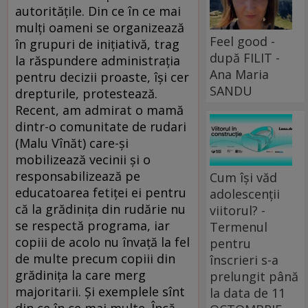
autorităţile. Din ce în ce mai
mulţi oameni se organizează
Feel good -
în grupuri de iniţiativă, trag
după FILIT -
la răspundere administraţia
Ana Maria
pentru decizii proaste, îşi cer
SANDU
drepturile, protestează.
Recent, am admirat o mamă
dintr-o comunitate de rudari
(Malu Vînăt) care-şi
mobilizează vecinii şi o
responsabilizează pe
Cum își văd
educatoarea fetiţei ei pentru
adolescenții
că la grădiniţa din rudărie nu
viitorul? -
se respectă programa, iar
Termenul
copiii de acolo nu învaţă la fel
pentru
de multe precum copiii din
înscrieri s-a
grădiniţa la care merg
prelungit până
majoritarii. Şi exemplele sînt
la data de 11
din ce în ce mai multe. Încă