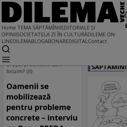
Home
TEMA SĂPTĂMÎNII
EDITORIALE ȘI
OPINII
SOCIETATE
LA ZI ÎN CULTURĂ
DILEME ON-
LINE
DILEMABLOG
ABONARE
DIGITAL
Contact
Home
CARICATU
Tema săptămînii
Oraşul şi oamenii: Cum
SĂPTĂMÎNI
locuim? (II)
Oamenii se
mobilizează
pentru probleme
concrete – interviu