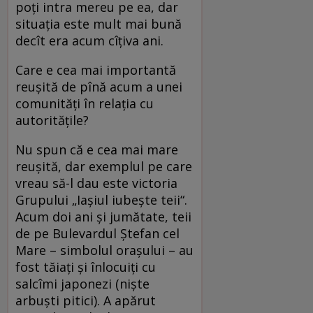
poţi intra mereu pe ea, dar
situaţia este mult mai bună
decît era acum cîţiva ani.
Care e cea mai importantă
reuşită de pînă acum a unei
comunităţi în relaţia cu
autorităţile?
Nu spun că e cea mai mare
reuşită, dar exemplul pe care
vreau să-l dau este victoria
Grupului „Iaşiul iubeşte teii“.
Acum doi ani şi jumătate, teii
de pe Bulevardul Ştefan cel
Mare – simbolul oraşului – au
fost tăiaţi şi înlocuiţi cu
salcîmi japonezi (nişte
arbuşti pitici). A apărut