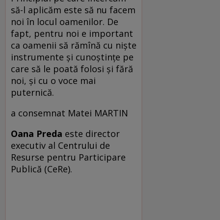
să-l aplicăm este să nu facem
noi în locul oamenilor. De
fapt, pentru noi e important
ca oamenii să rămînă cu nişte
instrumente şi cunoştinţe pe
care să le poată folosi şi fără
noi, şi cu o voce mai
puternică.
a consemnat Matei MARTIN
Oana Preda
este director
executiv al Cen­trului de
Resurse pentru Participare
Pu­blică (CeRe).