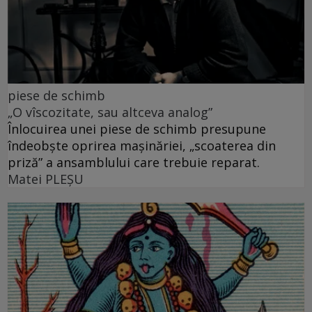
piese de schimb
„O vîscozitate, sau altceva analog”
Înlocuirea unei piese de schimb presupune
îndeobște oprirea mașinăriei, „scoaterea din
priză” a ansamblului care trebuie reparat.
Matei PLEŞU