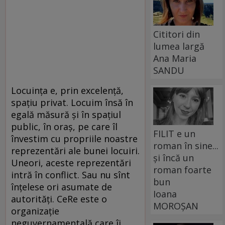
Cititori din
lumea largă
Ana Maria
SANDU
Locuinţa e, prin excelenţă,
spaţiu privat. Locuim însă în
egală măsură şi în spaţiul
public, în oraş, pe care îl
FILIT e un
învestim cu propriile noastre
roman în sine...
reprezentări ale bunei locuiri.
și încă un
Uneori, aceste reprezentări
roman foarte
intră în conflict. Sau nu sînt
bun
înţelese ori asumate de
Ioana
autorităţi. CeRe este o
MOROȘAN
organizaţie
neguvernamentală care îi