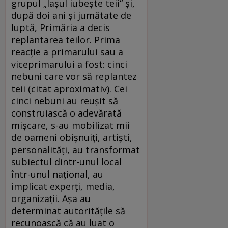
grupul „Iaşul iubeşte teii“ şi,
după doi ani şi jumătate de
luptă, Primăria a decis
replantarea teilor. Prima
reacţie a primarului sau a
viceprimarului a fost: cinci
nebuni care vor să replantez
teii (citat aproximativ). Cei
cinci nebuni au reuşit să
construiască o adevărată
mişcare, s-au mobilizat mii
de oameni obişnuiţi, artişti,
personalităţi, au transformat
subiectul dintr-unul local
într-unul naţional, au
implicat experţi, media,
organizaţii. Aşa au
determinat autorităţile să
recunoască că au luat o