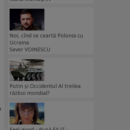
Noi, cînd se ceartă Polonia cu
Ucraina
Sever VOINESCU
Putin și Occidentul Al treilea
război mondial?
o
Feel good - după FILIT -