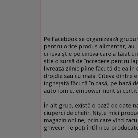
Pe Facebook se organizează grupur
pentru orice produs alimentar, au i
cineva ştie pe cineva care a tăiat u
ştie o sursă de încredere pentru l
livrează zilnic pîine făcută de ea în 
drojdie sau cu maia. Cîteva dintre 
îngheţată făcută în casă, pe bază d
autonomie, empowerment şi certitu
În alt grup, există o bază de date na
ciuperci de chefir. Nişte mici produ
magazin online, prin care vînd zacu
ghiveci? Te poţi întîlni cu producăt