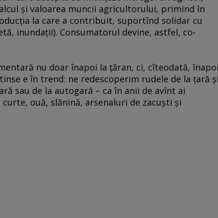
alcul şi valoarea muncii agricultorului, primind în
oducţia la care a contribuit, suportînd solidar cu
tă, inundaţii). Consumatorul devine, astfel, co-
entară nu doar înapoi la ţăran, ci, cîteodată, înapo
tinse e în trend: ne redescoperim rudele de la ţară ş
ră sau de la autogară – ca în anii de avînt ai
 curte, ouă, slănină, arsenaluri de zacuşti şi