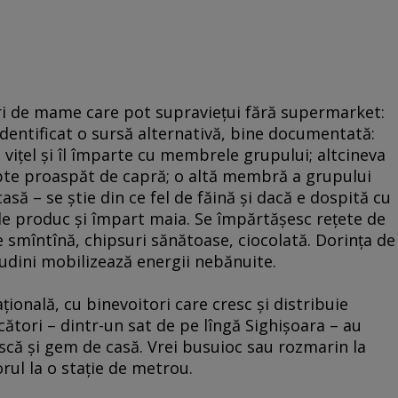
i de mame care pot supravieţui fără supermarket:
dentificat o sursă alternativă, bine documentată:
n viţel şi îl împarte cu membrele grupului; altcineva
apte proaspăt de capră; o altă membră a grupului
casă – se ştie din ce fel de făină şi dacă e dospită cu
ele produc şi împart maia. Se împărtăşesc reţete de
e smîntînă, chipsuri sănătoase, ciocolată. Dorinţa de
dini mobilizează energii nebănuite.
ţională, cu binevoitori care cresc şi distribuie
cători – dintr-un sat de pe lîngă Sighişoara – au
scă şi gem de casă. Vrei busuioc sau rozmarin la
orul la o staţie de metrou.