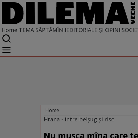
Home
TEMA SĂPTĂMÎNII
EDITORIALE ȘI OPINII
SOCIE
Home
Tema săptămînii
Hrana - între belşug şi risc
Nu muşca mîna care te 