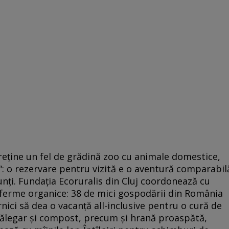
eţine un fel de grădină zoo cu animale domestice,
ş“: o rezervare pentru vizită e o aventură comparabil
nţi. Fundaţia Ecoruralis din Cluj coordonează cu
 ferme organice: 38 de mici gospodării din România
nici să dea o vacanţă all-inclusive pentru o cură de
bălegar şi compost, precum şi hrană proaspătă,