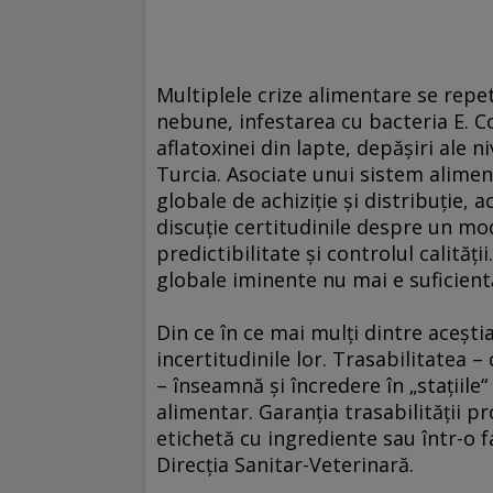
Multiplele crize alimentare se repetă
nebune, infestarea cu bacteria E. Co
aflatoxinei din lapte, depăşiri ale n
Turcia. Asociate unui sistem alimen
globale de achiziţie şi distribuţie, 
discuţie certitudinile despre un mo
predictibilitate şi controlul calită
globale iminente nu mai e suficien
Din ce în ce mai mulţi dintre aceşti
incertitudinile lor. Trasabilitatea 
– înseamnă şi încredere în „staţiile
alimentar. Garanţia trasabilităţii p
etichetă cu ingrediente sau într-o 
Direcţia Sanitar-Veterinară.