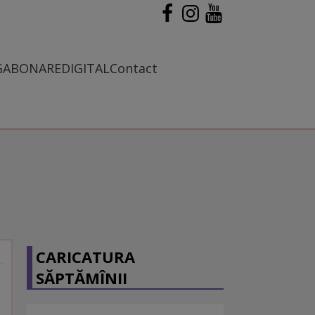
G
ABONARE
DIGITAL
Contact
CARICATURA
SĂPTĂMÎNII