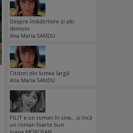
Despre îmbătrînire și alți
demoni
Ana Maria SANDU
Cititori din lumea largă
Ana Maria SANDU
FILIT e un roman în sine... și încă
un roman foarte bun
Ioana MOROȘAN