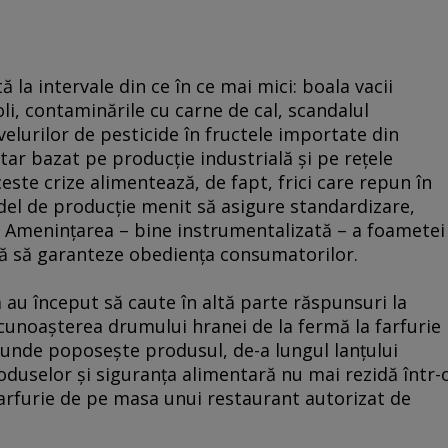
 la intervale din ce în ce mai mici: boala vacii
li, contaminările cu carne de cal, scandalul
ivelurilor de pesticide în fructele importate din
tar bazat pe producţie industrială şi pe reţele
aceste crize alimentează, de fapt, frici care repun în
del de producţie menit să asigure standardizare,
ţii. Ameninţarea – bine instrumentalizată – a foametei
tă să garanteze obedienţa consumatorilor.
a au început să caute în altă parte răspunsuri la
– cunoaşterea drumului hranei de la fermă la farfurie
“ unde poposeşte produsul, de-a lungul lanţului
roduselor şi siguranţa alimentară nu mai rezidă într-
farfurie de pe masa unui restaurant autorizat de