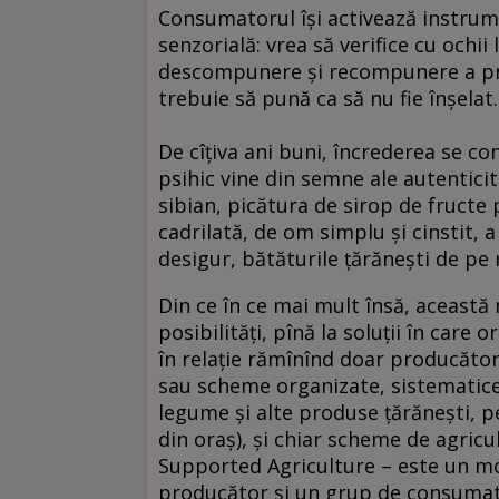
Consumatorul îşi activează instrume
senzorială: vrea să verifice cu ochii 
descompunere şi recompunere a pro
trebuie să pună ca să nu fie înşelat.
De cîţiva ani buni, încrederea se co
psihic vine din semne ale autenticit
sibian, picătura de sirop de fruct
cadrilată, de om simplu şi cinstit, a
desigur, bătăturile ţărăneşti de pe
Din ce în ce mai mult însă, această
posibilităţi, pînă la soluţii în care 
în relaţie rămînînd doar producătoru
sau scheme organizate, sistematice,
legume şi alte produse ţărăneşti, pe
din oraş), şi chiar scheme de agri
Supported Agriculture – este un mo
producător şi un grup de consumator