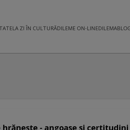
TATE
LA ZI ÎN CULTURĂ
DILEME ON-LINE
DILEMABLO
hrăneşte - angoase şi certitudini