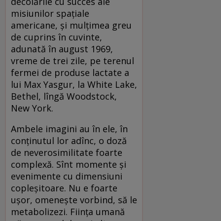
decolările cu succes ale
misiunilor spațiale
americane, și mulțimea greu
de cuprins în cuvinte,
adunată în august 1969,
vreme de trei zile, pe terenul
fermei de produse lactate a
lui Max Yasgur, la White Lake,
Bethel, lîngă Woodstock,
New York.
Ambele imagini au în ele, în
conținutul lor adînc, o doză
de neverosimilitate foarte
complexă. Sînt momente și
evenimente cu dimensiuni
copleșitoare. Nu e foarte
ușor, omenește vorbind, să le
metabolizezi. Ființa umană