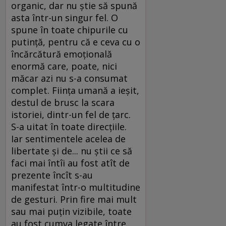
organic, dar nu știe să spună
asta într-un singur fel. O
spune în toate chipurile cu
putință, pentru că e ceva cu o
încărcătură emoțională
enormă care, poate, nici
măcar azi nu s-a consumat
complet. Ființa umană a ieșit,
destul de brusc la scara
istoriei, dintr-un fel de țarc.
S-a uitat în toate direcțiile.
Iar sentimentele acelea de
libertate și de... nu știi ce să
faci mai întîi au fost atît de
prezente încît s-au
manifestat într-o multitudine
de gesturi. Prin fire mai mult
sau mai puțin vizibile, toate
au fost cumva legate între