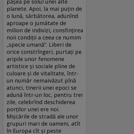
pășea pe solul unei alte
planete. Apoi, la mai puțin de
o lună, sărbătorea, adunînd
aproape o jumătate de
milion de indivizi, consfințirea
noii condiții a ceea ce numim
„specie umană”. Liberi de
orice constrîngeri, purtați pe
aripile unor fenomene
artistice și sociale pline de
culoare și de vitalitate, într-
un număr nemaivăzut pînă
atunci, tinerii unei epoci se
adună într-un loc, pentru trei
zile, celebrînd deschiderea
porților unei ere noi.
Mișcările de stradă ale unor
grupuri mari de oameni, atît
în Europa cît și peste