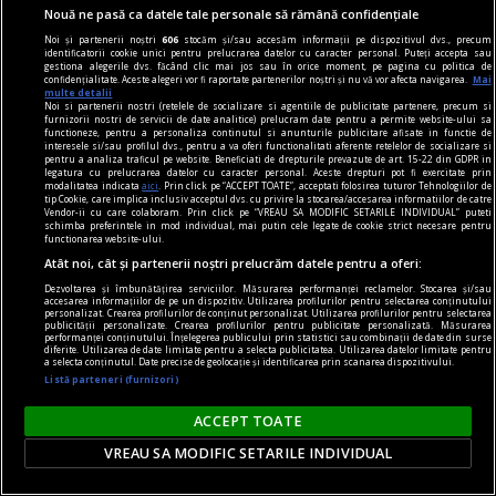
Nouă ne pasă ca datele tale personale să rămână confidențiale
Noi și partenerii noștri
606
stocăm și/sau accesăm informații pe dispozitivul dvs., precum
identificatorii cookie unici pentru prelucrarea datelor cu caracter personal. Puteți accepta sau
gestiona alegerile dvs. făcând clic mai jos sau în orice moment, pe pagina cu politica de
confidențialitate. Aceste alegeri vor fi raportate partenerilor noștri și nu vă vor afecta navigarea.
Mai
multe detalii
Noi si partenerii nostri (retelele de socializare si agentiile de publicitate partenere, precum si
furnizorii nostri de servicii de date analitice) prelucram date pentru a permite website-ului sa
functioneze, pentru a personaliza continutul si anunturile publicitare afisate in functie de
interesele si/sau profilul dvs., pentru a va oferi functionalitati aferente retelelor de socializare si
pentru a analiza traficul pe website. Beneficiati de drepturile prevazute de art. 15-22 din GDPR in
legatura cu prelucrarea datelor cu caracter personal. Aceste drepturi pot fi exercitate prin
modalitatea indicata
aici
. Prin click pe “ACCEPT TOATE”, acceptati folosirea tuturor Tehnologiilor de
tip Cookie, care implica inclusiv acceptul dvs. cu privire la stocarea/accesarea informatiilor de catre
Vendor-ii cu care colaboram. Prin click pe “VREAU SA MODIFIC SETARILE INDIVIDUAL” puteti
piese de schimb
schimba preferintele in mod individual, mai putin cele legate de cookie strict necesare pentru
functionarea website-ului.
Despre viața eternă. Un creier în borcan
Atât noi, cât și partenerii noștri prelucrăm datele pentru a oferi:
ă mă salvez în cer? Păi, ce discutăm noi aici,
Dezvoltarea și îmbunătățirea serviciilor. Măsurarea performanței reclamelor. Stocarea și/sau
domnule, neuroștiințe, filosofie, transumanism
accesarea informațiilor de pe un dispozitiv. Utilizarea profilurilor pentru selectarea conținutului
personalizat. Crearea profilurilor de conținut personalizat. Utilizarea profilurilor pentru selectarea
sau teologie? În halul ăsta am ajuns? Doamne
publicității personalizate. Crearea profilurilor pentru publicitate personalizată. Măsurarea
performanței conținutului. Înțelegerea publicului prin statistici sau combinații de date din surse
diferite. Utilizarea de date limitate pentru a selecta publicitatea. Utilizarea datelor limitate pentru
ferește!
a selecta conținutul. Date precise de geolocație și identificarea prin scanarea dispozitivului.
Listă parteneri (furnizori)
ACCEPT TOATE
VREAU SA MODIFIC SETARILE INDIVIDUAL