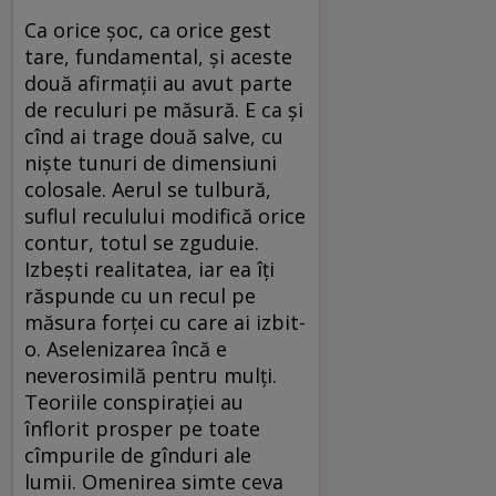
Ca orice șoc, ca orice gest
tare, fundamental, și aceste
două afirmații au avut parte
de reculuri pe măsură. E ca și
cînd ai trage două salve, cu
niște tunuri de dimensiuni
colosale. Aerul se tulbură,
suflul reculului modifică orice
contur, totul se zguduie.
Izbești realitatea, iar ea îți
răspunde cu un recul pe
măsura forței cu care ai izbit-
o. Aselenizarea încă e
neverosimilă pentru mulți.
Teoriile conspirației au
înflorit prosper pe toate
cîmpurile de gînduri ale
lumii. Omenirea simte ceva