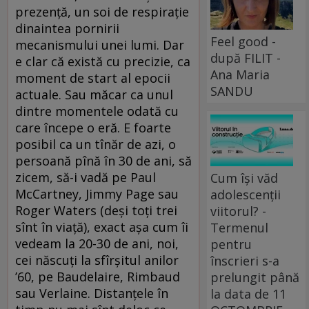
prezență, un soi de respirație
dinaintea pornirii
Feel good -
mecanismului unei lumi. Dar
după FILIT -
e clar că există cu precizie, ca
Ana Maria
moment de start al epocii
SANDU
actuale. Sau măcar ca unul
dintre momentele odată cu
care începe o eră. E foarte
posibil ca un tînăr de azi, o
persoană pînă în 30 de ani, să
zicem, să-i vadă pe Paul
Cum își văd
McCartney, Jimmy Page sau
adolescenții
Roger Waters (deși toți trei
viitorul? -
sînt în viață), exact așa cum îi
Termenul
vedeam la 20-30 de ani, noi,
pentru
cei născuți la sfîrșitul anilor
înscrieri s-a
’60, pe Baudelaire, Rimbaud
prelungit până
sau Verlaine. Distanțele în
la data de 11