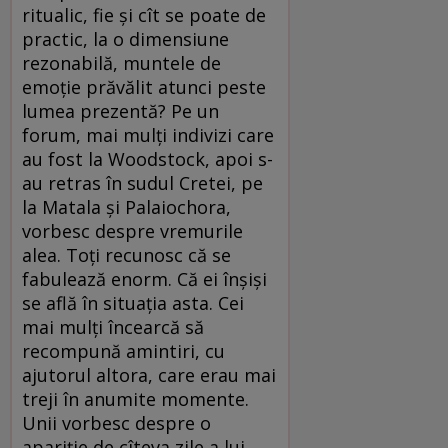
ritualic, fie și cît se poate de
practic, la o dimensiune
rezonabilă, muntele de
emoție prăvălit atunci peste
lumea prezentă? Pe un
forum, mai mulți indivizi care
au fost la Woodstock, apoi s-
au retras în sudul Cretei, pe
la Matala și Palaiochora,
vorbesc despre vremurile
alea. Toți recunosc că se
fabulează enorm. Că ei înșiși
se află în situația asta. Cei
mai mulți încearcă să
recompună amintiri, cu
ajutorul altora, care erau mai
treji în anumite momente.
Unii vorbesc despre o
apariție de cîteva zile a lui