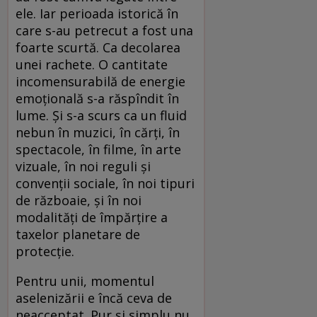
ele. Iar perioada istorică în
care s-au petrecut a fost una
foarte scurtă. Ca decolarea
unei rachete. O cantitate
incomensurabilă de energie
emoțională s-a răspîndit în
lume. Și s-a scurs ca un fluid
nebun în muzici, în cărți, în
spectacole, în filme, în arte
vizuale, în noi reguli și
convenții sociale, în noi tipuri
de războaie, și în noi
modalități de împărțire a
taxelor planetare de
protecție.
Pentru unii, momentul
aselenizării e încă ceva de
neacceptat. Pur și simplu nu