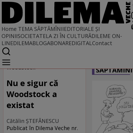
Home
TEMA SĂPTĂMÎNII
EDITORIALE ȘI
OPINII
SOCIETATE
LA ZI ÎN CULTURĂ
DILEME ON-
LINE
DILEMABLOG
ABONARE
DIGITAL
Contact
Home
CARICATU
Tema săptămînii
Woodstock
SĂPTĂMÎNI
Nu e sigur că
Woodstock a
existat
Cătălin ŞTEFĂNESCU
Publicat în Dilema Veche nr.