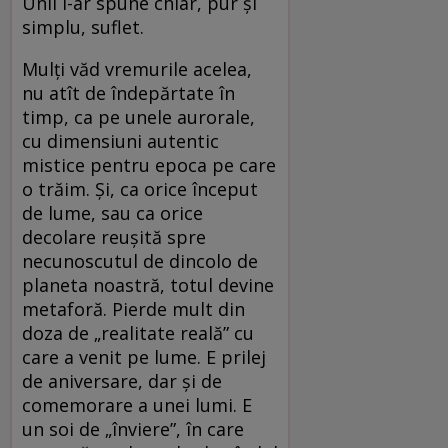
Unii i-ar spune chiar, pur și
simplu, suflet.
Mulți văd vremurile acelea,
nu atît de îndepărtate în
timp, ca pe unele aurorale,
cu dimensiuni autentic
mistice pentru epoca pe care
o trăim. Și, ca orice început
de lume, sau ca orice
decolare reușită spre
necunoscutul de dincolo de
planeta noastră, totul devine
metaforă. Pierde mult din
doza de „realitate reală” cu
care a venit pe lume. E prilej
de aniversare, dar și de
comemorare a unei lumi. E
un soi de „înviere”, în care