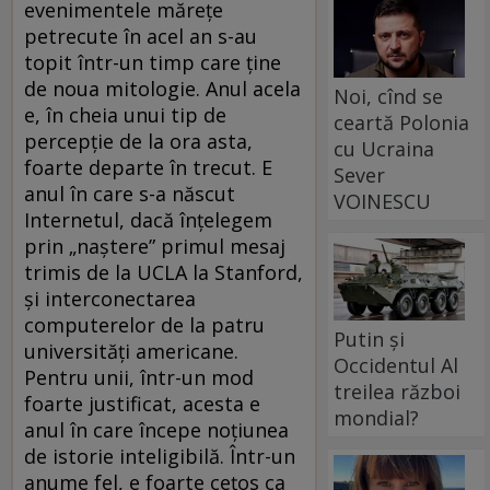
evenimentele mărețe
petrecute în acel an s-au
topit într-un timp care ține
de noua mitologie. Anul acela
Noi, cînd se
e, în cheia unui tip de
ceartă Polonia
percepție de la ora asta,
cu Ucraina
foarte departe în trecut. E
Sever
anul în care s-a născut
VOINESCU
Internetul, dacă înțelegem
prin „naștere” primul mesaj
trimis de la UCLA la Stanford,
și interconectarea
computerelor de la patru
Putin și
universități americane.
Occidentul Al
Pentru unii, într-un mod
treilea război
foarte justificat, acesta e
mondial?
anul în care începe noțiunea
de istorie inteligibilă. Într-un
anume fel, e foarte cețos ca