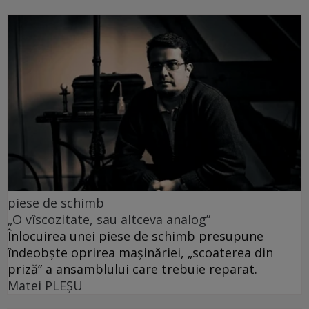
piese de schimb
„O vîscozitate, sau altceva analog”
Înlocuirea unei piese de schimb presupune
îndeobște oprirea mașinăriei, „scoaterea din
priză” a ansamblului care trebuie reparat.
Matei PLEŞU