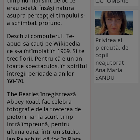
timp nu mai sînt deloc ce
OCTOMBRIE
erau odată. Însăși natura
asupra percepției timpului s-
a schimbat profund.
Deschizi computerul. Te-
Privirea ei
apuci să cauți pe Wikipedia
pierdută, de
ce s-a întîmplat în 1969. Și te
copil
trec fiorii. Pentru că e un an
neajutorat
foarte spectaculos, în spiritul
Ana Maria
întregii perioade a anilor
SANDU
’60-’70.
The Beatles înregistrează
Abbey Road, fac celebra
fotografie de la trecerea de
pietoni, iar la scurt timp
intră împreună, pentru
ultima oară, într-un studio.
Jan Palach își dă foc în Piața