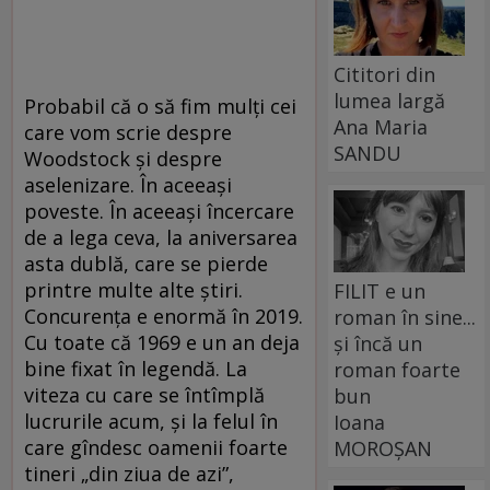
Cititori din
lumea largă
Probabil că o să fim mulți cei
Ana Maria
care vom scrie despre
SANDU
Woodstock și despre
aselenizare. În aceeași
poveste. În aceeași încercare
de a lega ceva, la aniversarea
asta dublă, care se pierde
printre multe alte știri.
FILIT e un
Concurența e enormă în 2019.
roman în sine...
Cu toate că 1969 e un an deja
și încă un
bine fixat în legendă. La
roman foarte
viteza cu care se întîmplă
bun
lucrurile acum, și la felul în
Ioana
care gîndesc oamenii foarte
MOROȘAN
tineri „din ziua de azi”,