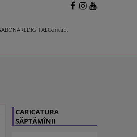
G
ABONARE
DIGITAL
Contact
CARICATURA
SĂPTĂMÎNII