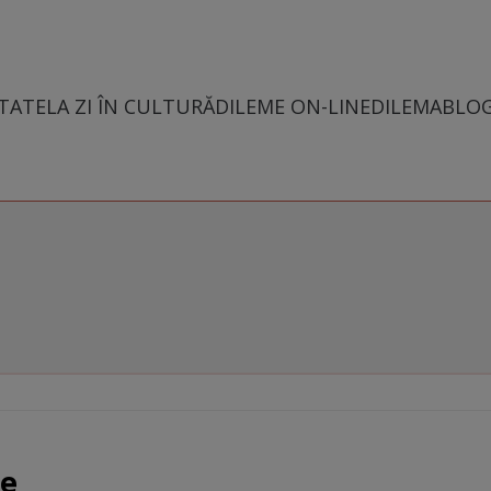
TATE
LA ZI ÎN CULTURĂ
DILEME ON-LINE
DILEMABLO
ie