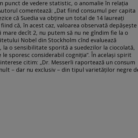
in punct de vedere statistic, o anomalie în relaţia
 Autorul comentează: „Dat fiind consumul per capita
zice că Suedia va obţine un total de 14 laureaţi
fiind că, în acest caz, valoarea observată depăşeşte
 mare decît 2, nu putem să nu ne gîndim fie la o
mitetului Nobel din Stockholm cînd evaluează
la o sensibilitate sporită a suedezilor la ciocolată,
e le sporesc considerabil cogniţia“. În acelaşi spirit
e interese citim: „Dr. Messerli raportează un consum
mult – dar nu exclusiv – din tipul varietăţilor negre d