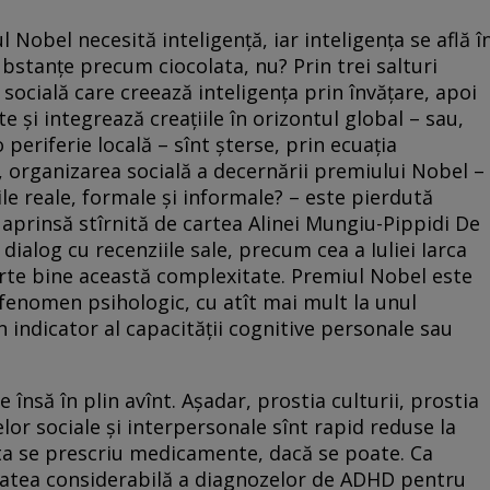
 Nobel necesită inteligenţă, iar inteligenţa se află î
substanţe precum ciocolata, nu? Prin trei salturi
socială care creează inteligenţa prin învăţare, apoi
e şi integrează creaţiile în orizontul global – sau,
periferie locală – sînt şterse, prin ecuaţia
 organizarea socială a decernării premiului Nobel –
ile reale, formale şi informale? – este pierdută
 aprinsă stîrnită de cartea Alinei Mungiu-Pippidi De
dialog cu recenziile sale, precum cea a Iuliei Iarca
arte bine această complexitate. Premiul Nobel este
 fenomen psihologic, cu atît mai mult la unul
 indicator al capacităţii cognitive personale sau
e însă în plin avînt. Aşadar, prostia culturii, prostia
elor sociale şi interpersonale sînt rapid reduse la
sta se prescriu medicamente, dacă se poate. Ca
ilitatea considerabilă a diagnozelor de ADHD pentru