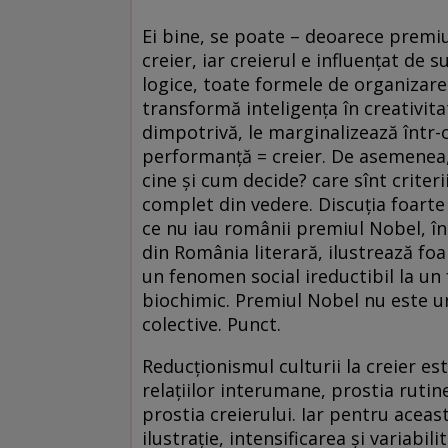
Ei bine, se poate – deoarece premiul
creier, iar creierul e influenţat de 
logice, toate formele de organizare 
transformă inteligenţa în creativitat
dimpotrivă, le marginalizează într-o 
performanţă = creier. De asemenea,
cine şi cum decide? care sînt criteri
complet din vedere. Discuţia foarte
ce nu iau românii premiul Nobel, în 
din România literară, ilustrează fo
un fenomen social ireductibil la un
biochimic. Premiul Nobel nu este un
colective. Punct.
Reducţionismul culturii la creier est
relaţiilor interumane, prostia rutin
prostia creierului. Iar pentru acea
ilustraţie, intensificarea şi variab