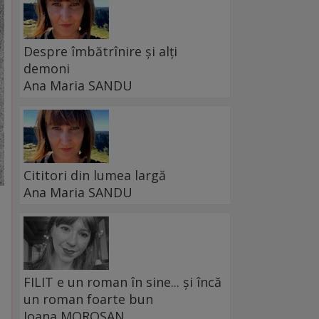
Despre îmbătrînire și alți
demoni
Ana Maria SANDU
Cititori din lumea largă
Ana Maria SANDU
FILIT e un roman în sine... și încă
un roman foarte bun
Ioana MOROȘAN