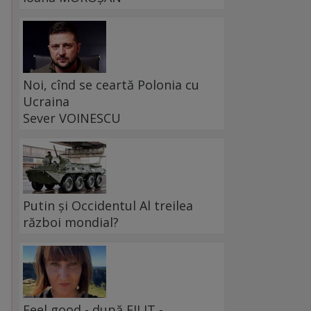
Noi, cînd se ceartă Polonia cu
Ucraina
Sever VOINESCU
Putin și Occidentul Al treilea
război mondial?
Feel good - după FILIT -