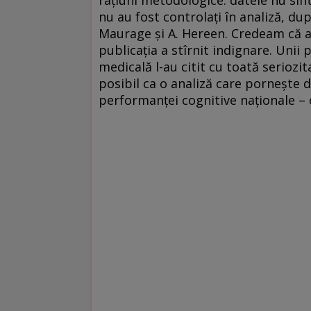
raţiuni metodologice: datele nu sînt
nu au fost controlaţi în analiză, d
Maurage şi A. Hereen. Credeam că ar
publicaţia a stîrnit indignare. Unii p
medicală l-au citit cu toată seriozi
posibil ca o analiză care porneşte 
performanţei cognitive naţionale – o