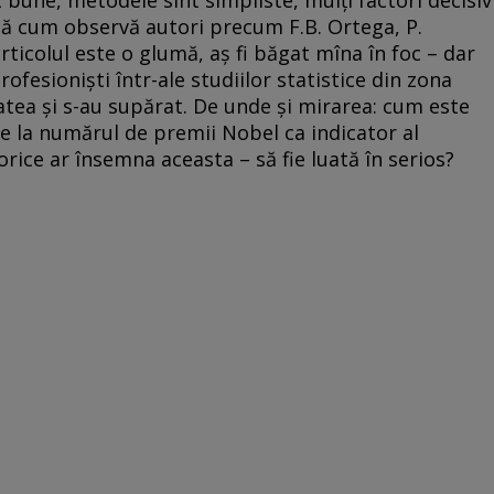
 bune, metodele sînt simpliste, mulţi factori decisiv
upă cum observă autori precum F.B. Ortega, P.
ticolul este o glumă, aş fi băgat mîna în foc – dar
rofesio­nişti într-ale studiilor statistice din zona
tatea şi s-au supărat. De unde şi mirarea: cum este
de la numărul de premii Nobel ca indicator al
rice ar însemna aceasta – să fie lua­tă în serios?