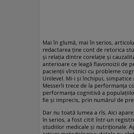
Mai în glumă, mai în serios, articolu
redactarea ţine cont de retorica stud
şi relaţia dintre corelaţie şi cauzal
anterioare ce leagă flavonoizii de 
pacienţii vîrstnici cu probleme cogn
Unilevel. Mi-i şi închipui, simpatice
Messerli trece de la performanţa co
performanţa cognitivă a populaţiil
fie şi imprecis, prin numărul de pr
Dar nu toată lumea a rîs. Aici apare
în serios, a fost citit într-un regist
studiilor medicale şi nutriţionale. 