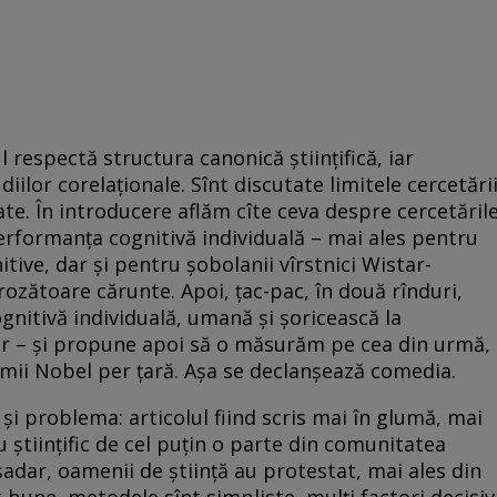
l respectă structura canonică ştiinţifică, iar
iilor corelaţionale. Sînt discutate limitele cercetări
itate. În introducere aflăm cîte ceva despre cercetăril
performanţa cognitivă individuală – mai ales pentru
itive, dar şi pentru şobolanii vîrstnici Wistar-
 rozătoare cărunte. Apoi, ţac-pac, în două rînduri,
gnitivă individuală, umană şi şoricească la
or – şi propune apoi să o măsurăm pe cea din urmă,
emii Nobel per ţară. Aşa se declanşează comedia.
 şi problema: articolul fiind scris mai în glumă, mai
ru ştiinţific de cel puţin o parte din comunitatea
Aşadar, oamenii de ştiinţă au protestat, mai ales din