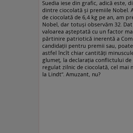
Suedia iese din grafic, adică este, d
dintre ciocolată şi premiile Nobel.
de ciocolată de 6,4 kg pe an, am pre
Nobel, dar totuşi observăm 32. Dat 
valoarea aşteptată cu un factor mai
părtinire patriotică inerentă a Co
candidaţii pentru premii sau, poate, 
astfel încît chiar cantităţi minuscul
glumeţ, la declaraţia conflictului d
regulat zilnic de ciocolată, cel mai 
la Lindt“. Amuzant, nu?