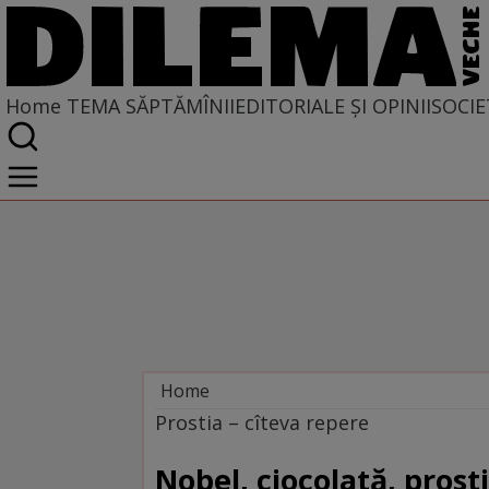
Home
TEMA SĂPTĂMÎNII
EDITORIALE ȘI OPINII
SOCIE
Home
Tema săptămînii
Prostia – cîteva repere
Nobel, ciocolată, prost