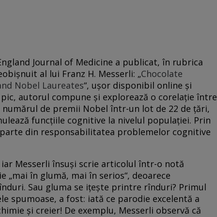
ngland Journal of Medicine a publicat, în rubrica
obişnuit al lui Franz H. Messerli: „
Chocolate
and Nobel Laureates
“, uşor disponibil online şi
un pic, autorul compune şi explorează o corelaţie între
 numărul de premii Nobel într-un lot de 22 de ţări,
ulează funcţiile cognitive la nivelul populaţiei. Prin
 parte din responsabilitatea problemelor cognitive
iar Messerli însuşi scrie articolul într-o notă
ie „mai în glumă, mai în serios“, deoarece
înduri. Sau gluma se iţeşte printre rînduri? Primul
le spumoase, a fost: iată ce parodie excelentă a
chimie şi creier! De exemplu, Messerli observă că