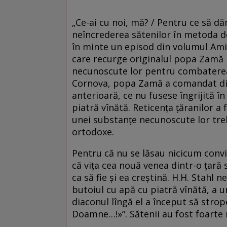
„Ce-ai cu noi, mă? / Pentru ce să d
neîncrederea sătenilor în metoda d
în minte un episod din volumul Amin
care recurge originalul popa Zamă 
necunoscute lor pentru combaterea d
Cornova, popa Zamă a comandat din 
anterioară, ce nu fusese îngrijită în
piatră vînătă. Reticența țăranilor a 
unei substanțe necunoscute lor treb
ortodoxe.
Pentru că nu se lăsau nicicum convi
că vița cea nouă venea dintr-o țară 
ca să fie și ea creștină. H.H. Stahl 
butoiul cu apă cu piatră vînătă, a u
diaconul lîngă el a început să strop
Doamne…!»“. Sătenii au fost foarte m