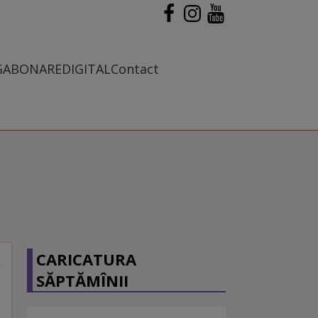
G
ABONARE
DIGITAL
Contact
CARICATURA
SĂPTĂMÎNII