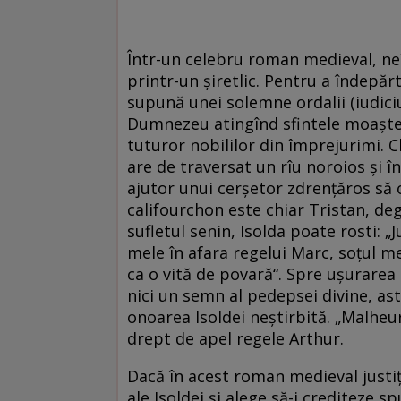
Într-un celebru roman medieval, neî
printr-un șiretlic. Pentru a îndepăr
supună unei solemne ordalii (iudici
Dumnezeu atingînd sfintele moaște, 
tuturor nobililor din împrejurimi. C
are de traversat un rîu noroios și î
ajutor unui cerșetor zdrențăros să o
califourchon este chiar Tristan, de
sufletul senin, Isolda poate rosti: 
mele în afara regelui Marc, soțul m
ca o vită de povară“. Spre ușurare
nici un semn al pedepsei divine, ast
onoarea Isoldei neștirbită. „Malheu
drept de apel regele Arthur.
Dacă în acest roman medieval justiț
ale Isoldei și alege să-i crediteze s