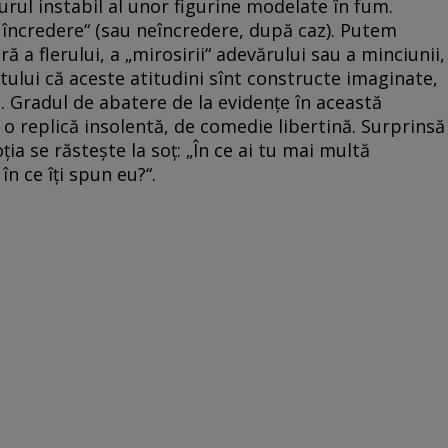
urul instabil al unor figurine modelate în fum.
 încredere“ (sau neîncredere, după caz). Putem
ă a flerului, a „mirosirii“ adevărului sau a minciunii,
ptului că aceste atitudini sînt constructe imaginate,
i. Gradul de abatere de la evidențe în această
 o replică insolentă, de comedie libertină. Surprinsă
ia se răstește la soț: „În ce ai tu mai multă
în ce îți spun eu?“.