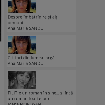
Despre îmbătrînire și alți
demoni
Ana Maria SANDU
Cititori din lumea largă
Ana Maria SANDU
FILIT e un roman în sine... și încă
un roman foarte bun
Ioana MOROȘAN