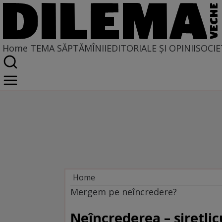
Home
TEMA SĂPTĂMÎNII
EDITORIALE ȘI OPINII
SOCIE
Home
Tema săptămînii
Mergem pe neîncredere?
Neîncrederea – șiretlicu