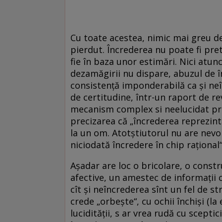
Cu toate acestea, nimic mai greu d
pierdut. Încrederea nu poate fi pret
fie în baza unor estimări. Nici atun
dezamăgirii nu dispare, abuzul de în
consistență imponderabilă ca și neî
de certitudine, într-un raport de rev
mecanism complex si neelucidat pri
precizarea că „încrederea reprezintă 
la un om. Atotștiutorul nu are nevo
niciodată încredere în chip rațional“
Așadar are loc o bricolare, o const
afective, un amestec de informații c
cît și neîncrederea sînt un fel de st
crede „orbește“, cu ochii închiși (
lucidității, s ar vrea rudă cu sceptic