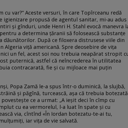
ăm cu var?“ Aceste versuri, în care Topîrceanu redă
e igienizare propusă de agentul sanitar, mi-au adus
tiri și gînduri, unde Henri H. Stahl evocă manevra l
pentru a determina țăranii să folosească substanțe
ăunătorilor. După ce filoxera distrusese viile din
Algeria viță americană. Spre deosebire de vița
 nici un fel, acest soi nou trebuia neapărat stropit c
fost puternică, astfel că neîncrederea în utilitatea
uia contracarată, fie și cu mijloace mai puțin
nși, Popa Zamă le-a spus într-o duminică, la slujbă,
străină și păgînă, turcească, așa că trebuia botezată
ne povestește ce a urmat: „A ieșit deci în cîmp cu
mplut cu ea vermorelul, l-a luat în spate și cu
ească via, cîntînd «În Iordan botezatu-te-ai tu,
ulțumiți, iar vița de vie salvată.