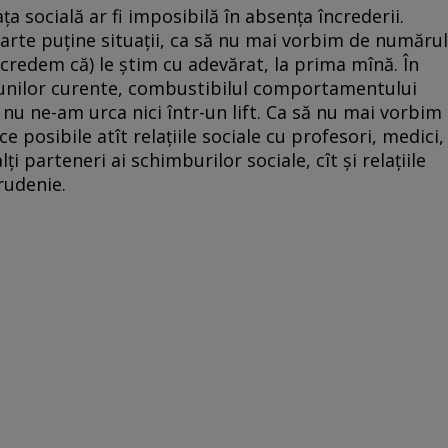
ața socială ar fi imposibilă în absența încrederii.
arte puține situații, ca să nu mai vorbim de numărul
 (credem că) le știm cu adevărat, la prima mînă. În
cțiunilor curente, combustibilul comportamentului
nu ne-am urca nici într-un lift. Ca să nu mai vorbim
e posibile atît relațiile sociale cu profesori, medici,
ți parteneri ai schimburilor sociale, cît și relațiile
rudenie.