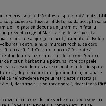
ncrederea soțului trădat este spulberată mai subtil
ta suspiciunea că fusese infidelă, Isolda acceptă să s
um Dei), e gata să depună un jurămînt în fața lui
în prezența regelui Marc, a regelui Arthur și a
hiar înainte de a ajunge la locul jurămîntului, Isolda
nvolburat. Pentru a nu-și murdări rochia, ea cere
 să o treacă rîul. Cel care o poartă în spate à
ghizat în lepros, nerecunoscut de nimeni. Apoi, cu
„Jur că nici un bărbat nu a pătruns între coapsele
eu, și a acestui lepros care tocmai m-a dus în spate
a tuturor, după pronunțarea jurămîntului, nu apare
fel că neîncrederea regelui Marc este risipită și
r à qui, desormais, la soupçonnera!“, decretează făr
ia divină ia în considerare vorbele cu două sensuri
pusele, în versurile poetului roman Catul nu se