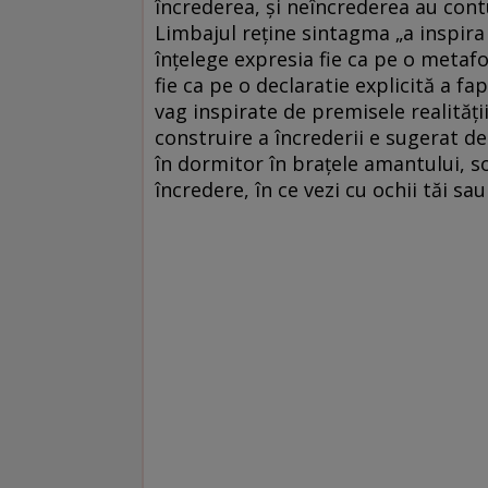
încrederea, și neîncrederea au cont
Limbajul reține sintagma „a inspira
înțelege expresia fie ca pe o metafor
fie ca pe o declaratie explicită a fa
vag inspirate de premisele realități
construire a încrederii e sugerat de
în dormitor în brațele amantului, soț
încredere, în ce vezi cu ochii tăi sau 