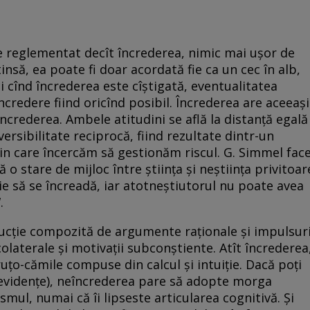
e reglementat decît încrederea, nimic mai ușor de
insă, ea poate fi doar acordată fie ca un cec în alb,
ci cînd încrederea este cîștigată, eventualitatea
credere fiind oricînd posibil. Încrederea are aceeași
ncrederea. Ambele atitudini se află la distanță egală
ersibilitate reciprocă, fiind rezultate dintr-un
n care încercăm să gestionăm riscul. G. Simmel fac
o stare de mijloc între știința și neștiința privitoar
ie să se încreadă, iar atotneștiutorul nu poate avea
.
rucție compozită de argumente raționale și impulsur
olaterale și motivații subconștiente. Atît încrederea
ruțo-cămile compuse din calcul și intuiție. Dacă poți
la evidențe), neîncrederea pare să adopte morga
ismul, numai că îi lipseste articularea cognitivă. Și