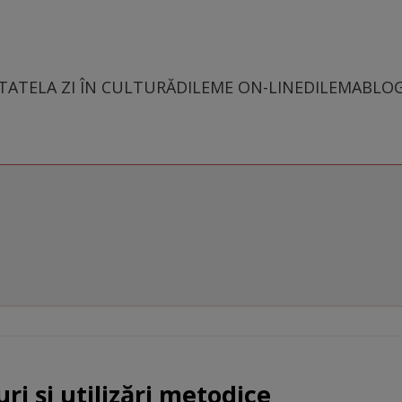
TATE
LA ZI ÎN CULTURĂ
DILEME ON-LINE
DILEMABLO
ri și utilizări metodice