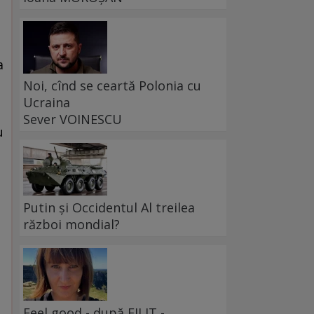
a
Noi, cînd se ceartă Polonia cu
Ucraina
Sever VOINESCU
u
Putin și Occidentul Al treilea
război mondial?
Feel good - după FILIT -