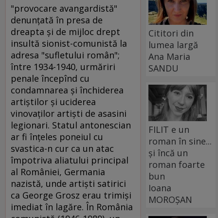
"provocare avangardistă"
denunţată în presa de
dreapta şi de mijloc drept
Cititori din
insultă sionist-comunistă la
lumea largă
adresa "sufletului român";
Ana Maria
între 1934-1940, urmăriri
SANDU
penale începînd cu
condamnarea şi închiderea
artiştilor şi uciderea
vinovaţilor artişti de asasini
legionari. Statul antonescian
FILIT e un
ar fi înţeles poneiul cu
roman în sine...
svastica-n cur ca un atac
și încă un
împotriva aliatului principal
roman foarte
al României, Germania
bun
nazistă, unde artişti satirici
Ioana
ca George Grosz erau trimişi
MOROȘAN
imediat în lagăre. În România