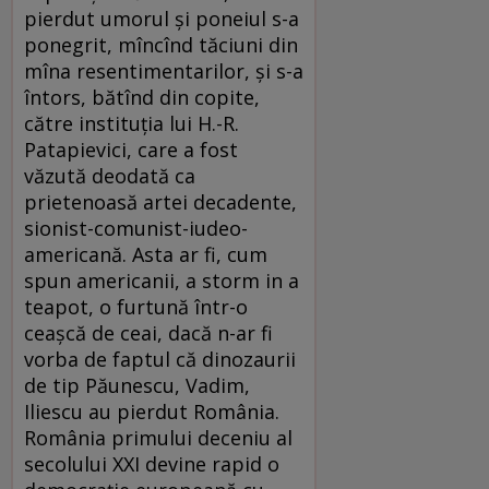
pierdut umorul şi poneiul s-a
ponegrit, mîncînd tăciuni din
mîna resentimentarilor, şi s-a
întors, bătînd din copite,
către instituţia lui H.-R.
Patapievici, care a fost
văzută deodată ca
prietenoasă artei decadente,
sionist-comunist-iudeo-
americană. Asta ar fi, cum
spun americanii, a storm in a
teapot, o furtună într-o
ceaşcă de ceai, dacă n-ar fi
vorba de faptul că dinozaurii
de tip Păunescu, Vadim,
Iliescu au pierdut România.
România primului deceniu al
secolului XXI devine rapid o