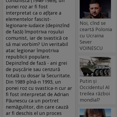
comunistă (1946-1989), un
ponei roz ar fi fost
interpretat ca o aţîţare a
elementelor fascist-
Noi, cînd se
legionare-iudaice (depinzînd
ceartă Polonia
de fază) împotriva roşului
cu Ucraina
comunist, iar de svastică ce
Sever
să mai vorbim? Un veritabil
VOINESCU
atac legionar împotriva
republicii populare.
Depinzînd de fază - ani grei
de puşcărie sau cenzură
totală cu dosar la Securitate.
Putin și
Din 1989 pînă-n 1993, un
Occidentul Al
ponei roz cu svastica-n cur ar
treilea război
fi fost interpretat de Adrian
mondial?
Păunescu ca un portret
nemăgulitor, din care cauză
ar fi deschis el un proces