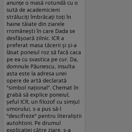
anunţe o masă rotundă cu o
sută de academicieni
străluciţi îmbrăcaţi toţi în
haine tăiate din ziarele
rromâneşti în care Dada se
desfăşoară zilnic. ICR a
preferat masa tăcerii şi şi-a
lăsat poneiul roz să facă caca
pe ea cu svastica pe cur. Da,
domnule Păunescu, insulta
asta este la adresa unei
opere de artă declarată
"simbol naţional". Chemat în
grabă să explice poneiul,
şeful ICR, un filozof cu simţul
umorului, s-a pus să-l
"descifreze" pentru literaliştii
autohtoni. Pe drumul
explicaţiei către ziare, s-a