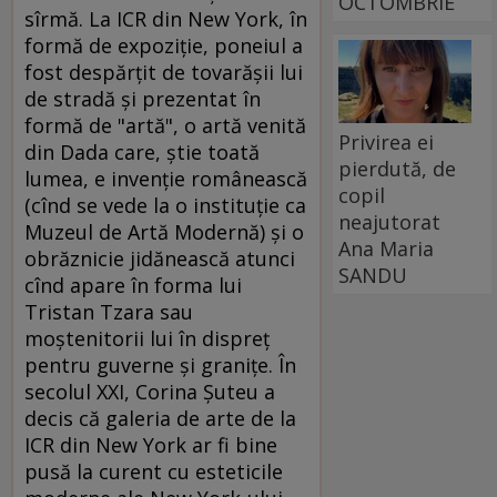
OCTOMBRIE
sîrmă. La ICR din New York, în
formă de expoziţie, poneiul a
fost despărţit de tovarăşii lui
de stradă şi prezentat în
formă de "artă", o artă venită
Privirea ei
din Dada care, ştie toată
pierdută, de
lumea, e invenţie românească
copil
(cînd se vede la o instituţie ca
neajutorat
Muzeul de Artă Modernă) şi o
Ana Maria
obrăznicie jidănească atunci
SANDU
cînd apare în forma lui
Tristan Tzara sau
moştenitorii lui în dispreţ
pentru guverne şi graniţe. În
secolul XXI, Corina Şuteu a
decis că galeria de arte de la
ICR din New York ar fi bine
pusă la curent cu esteticile