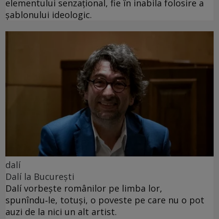
elementului senzațional, fie în inabila folosire a
șablonului ideologic.
dalí
Dalí la București
Dalí vorbește românilor pe limba lor,
spunîndu‑le, totuși, o poveste pe care nu o pot
auzi de la nici un alt artist.