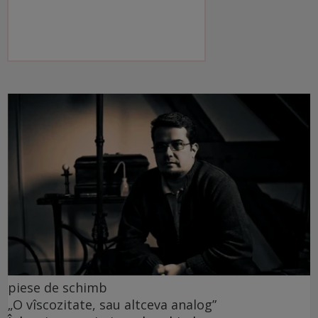
piese de schimb
„O vîscozitate, sau altceva analog”