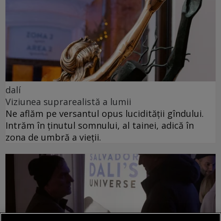
dalí
Viziunea suprarealistă a lumii
Ne aflăm pe versantul opus lucidității gîndului.
Intrăm în ținutul somnului, al tainei, adică în
zona de umbră a vieții.