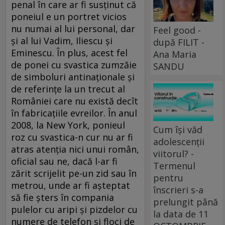
penal în care ar fi susţinut că
poneiul e un portret vicios
nu numai al lui personal, dar
Feel good -
şi al lui Vadim, Iliescu şi
după FILIT -
Eminescu. În plus, acest fel
Ana Maria
de ponei cu svastica zumzăie
SANDU
de simboluri antinaţionale şi
de referinţe la un trecut al
României care nu există decît
în fabricaţiile evreilor. În anul
2008, la New York, ponieul
Cum își văd
roz cu svastica-n cur nu ar fi
adolescenții
atras atenţia nici unui român,
viitorul? -
oficial sau ne, dacă l-ar fi
Termenul
zărit scrijelit pe-un zid sau în
pentru
metrou, unde ar fi aşteptat
înscrieri s-a
să fie şters în compania
prelungit până
pulelor cu aripi şi pizdelor cu
la data de 11
numere de telefon şi floci de