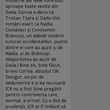
moderne ale New York-ului,
aproape toate venite din
Dada. Corina a decis că
Tristan Tzara şi Dada sînt
români exact ca Nadia
Comăneci şi Constantin
Brâncuşi, un adevăr evident
tuturor occidentalilor, puţinii
dintre ei care au auzit şi de
Nadia, şi de Brâncuşi.
(Majoritatea au auzit de
Dada.) Bine zis, bine făcut,
bravo Corina, absolut OK.
Desigur, un pic de
nedumerire e şi ea necesară:
ICR nu a fost bine pregătit
pentru controversa care,
normal, a urmat. Cu o ţîră de
prudenţă, ICR ar fi trebuit să