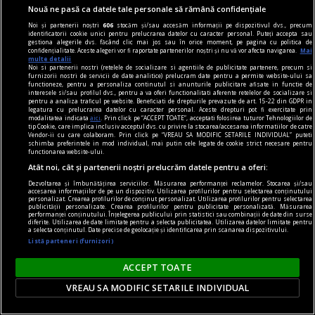
Nouă ne pasă ca datele tale personale să rămână confidențiale
Noi și partenerii noștri
606
stocăm și/sau accesăm informații pe dispozitivul dvs., precum
identificatorii cookie unici pentru prelucrarea datelor cu caracter personal. Puteți accepta sau
gestiona alegerile dvs. făcând clic mai jos sau în orice moment, pe pagina cu politica de
confidențialitate. Aceste alegeri vor fi raportate partenerilor noștri și nu vă vor afecta navigarea.
Mai
multe detalii
Noi si partenerii nostri (retelele de socializare si agentiile de publicitate partenere, precum si
furnizorii nostri de servicii de date analitice) prelucram date pentru a permite website-ului sa
functioneze, pentru a personaliza continutul si anunturile publicitare afisate in functie de
dalí
interesele si/sau profilul dvs., pentru a va oferi functionalitati aferente retelelor de socializare si
pentru a analiza traficul pe website. Beneficiati de drepturile prevazute de art. 15-22 din GDPR in
Dalí în România?
legatura cu prelucrarea datelor cu caracter personal. Aceste drepturi pot fi exercitate prin
modalitatea indicata
aici
. Prin click pe “ACCEPT TOATE”, acceptati folosirea tuturor Tehnologiilor de
Dacă ar fi să căutăm influența lui Dalí în arta
tip Cookie, care implica inclusiv acceptul dvs. cu privire la stocarea/accesarea informatiilor de catre
Vendor-ii cu care colaboram. Prin click pe “VREAU SA MODIFIC SETARILE INDIVIDUAL” puteti
românească, este necesar ca mai întîi să
schimba preferintele in mod individual, mai putin cele legate de cookie strict necesare pentru
functionarea website-ului.
înțelegem cine și ce a fost Salvador Dalí.
Atât noi, cât și partenerii noștri prelucrăm datele pentru a oferi:
Dezvoltarea și îmbunătățirea serviciilor. Măsurarea performanței reclamelor. Stocarea și/sau
accesarea informațiilor de pe un dispozitiv. Utilizarea profilurilor pentru selectarea conținutului
personalizat. Crearea profilurilor de conținut personalizat. Utilizarea profilurilor pentru selectarea
publicității personalizate. Crearea profilurilor pentru publicitate personalizată. Măsurarea
performanței conținutului. Înțelegerea publicului prin statistici sau combinații de date din surse
diferite. Utilizarea de date limitate pentru a selecta publicitatea. Utilizarea datelor limitate pentru
a selecta conținutul. Date precise de geolocație și identificarea prin scanarea dispozitivului.
Listă parteneri (furnizori)
ACCEPT TOATE
VREAU SA MODIFIC SETARILE INDIVIDUAL