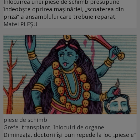
Înlocuirea unei piese de schimb presupune
îndeobște oprirea mașinăriei, „scoaterea din
priză” a ansamblului care trebuie reparat.
Matei PLEŞU
piese de schimb
Grefe, transplant, înlocuiri de organe
Dimineața, doctorii își pun repede la loc „piesele”