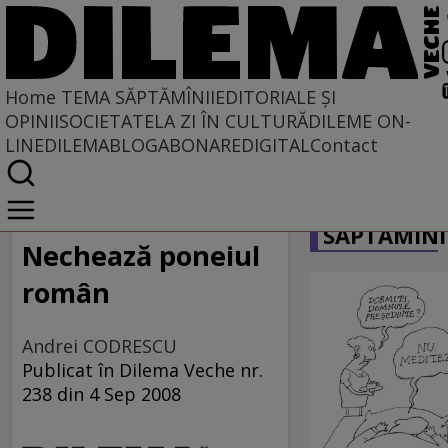
Home
TEMA SĂPTĂMÎNII
EDITORIALE ȘI
OPINII
SOCIETATE
LA ZI ÎN CULTURĂ
DILEME ON-
LINE
DILEMABLOG
ABONARE
DIGITAL
Contact
Home
CARICATU
Tema săptămînii
SĂPTĂMÎNI
Nechează poneiul
român
Andrei CODRESCU
Publicat în Dilema Veche nr.
238 din 4 Sep 2008