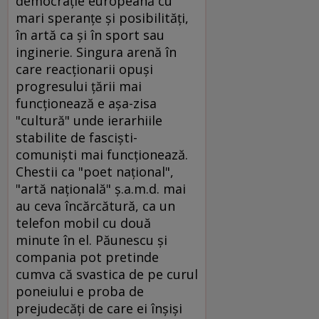
democraţie europeană cu
mari speranţe şi posibilităţi,
în artă ca şi în sport sau
inginerie. Singura arenă în
care reacţionarii opuşi
progresului ţării mai
funcţionează e aşa-zisa
"cultură" unde ierarhiile
stabilite de fascişti-
comunişti mai funcţionează.
Chestii ca "poet naţional",
"artă naţională" ş.a.m.d. mai
au ceva încărcătură, ca un
telefon mobil cu două
minute în el. Păunescu şi
compania pot pretinde
cumva că svastica de pe curul
poneiului e proba de
prejudecăţi de care ei înşişi