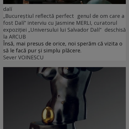
dalí
„Bucureștiul reflectă perfect genul de om care a
fost Dalí“ interviu cu Jasmine MERLI, curatorul
expoziției „Universului lui Salvador Dalí“ deschisă
la ARCUB
Însă, mai presus de orice, noi sperăm că vizita o
să le facă pur și simplu plăcere.
Sever VOINESCU