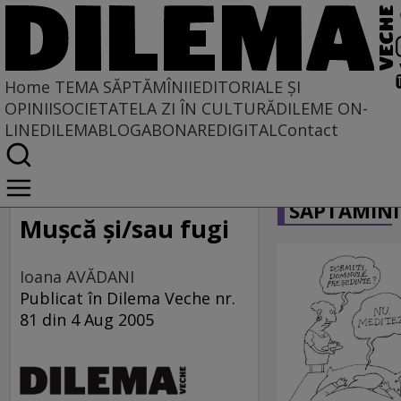
Home
TEMA SĂPTĂMÎNII
EDITORIALE ȘI
OPINII
SOCIETATE
LA ZI ÎN CULTURĂ
DILEME ON-
LINE
DILEMABLOG
ABONARE
DIGITAL
Contact
Home
CARICATU
Tema săptămînii
SĂPTĂMÎNI
Muşcă şi/sau fugi
Ioana AVĂDANI
Publicat în Dilema Veche nr.
81 din 4 Aug 2005