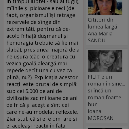
în timpul luptei - sau al fugii),
mîinile şi picioarele reci (de
fapt, organismul îşi retrage
Cititori din
rezervele de sînge din
lumea largă
extremităţi, pentru că de-
Ana Maria
acolo înhaţă duşmanul şi
SANDU
hemoragia trebuie să fie mai
slabă), presiunea majoră de a
ne uşura (căci o creatură cu
vezica goală aleargă mai
repede decît una cu vezica
FILIT e un
plină, nu?). Explicaţia acestor
roman în sine...
reacţii este brutal de simplă:
și încă un
sub cei 5.000 de ani de
roman foarte
civilizaţie zac milioane de ani
bun
de frică şi aceştia sînt cei
Ioana
care ne-au modelat reflexele.
MOROȘAN
Ziaristul, că şi el e om, are şi
el aceleaşi reacţii în faţa