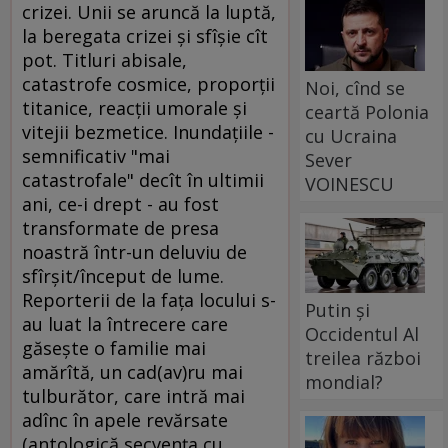
crizei. Unii se aruncă la luptă,
la beregata crizei şi sfîşie cît
pot. Titluri abisale,
catastrofe cosmice, proporţii
Noi, cînd se
titanice, reacţii umorale şi
ceartă Polonia
vitejii bezmetice. Inundaţiile -
cu Ucraina
semnificativ "mai
Sever
catastrofale" decît în ultimii
VOINESCU
ani, ce-i drept - au fost
transformate de presa
noastră într-un deluviu de
sfîrşit/început de lume.
Reporterii de la faţa locului s-
Putin și
au luat la întrecere care
Occidentul Al
găseşte o familie mai
treilea război
amărîtă, un cad(av)ru mai
mondial?
tulburător, care intră mai
adînc în apele revărsate
(antologică secvenţa cu