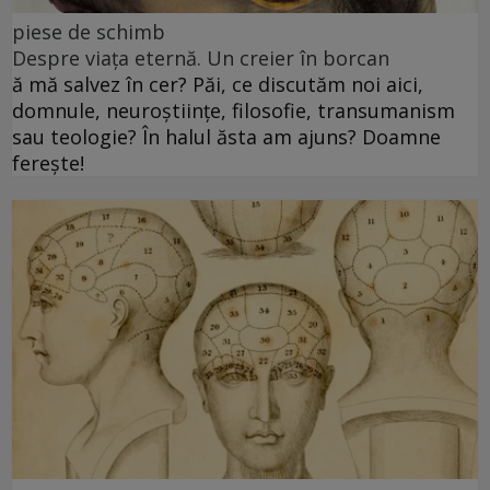
piese de schimb
Despre viața eternă. Un creier în borcan
ă mă salvez în cer? Păi, ce discutăm noi aici,
domnule, neuroștiințe, filosofie, transumanism
sau teologie? În halul ăsta am ajuns? Doamne
ferește!