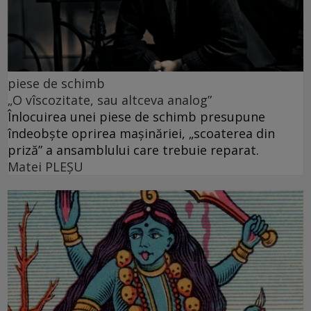
piese de schimb
„O vîscozitate, sau altceva analog”
Înlocuirea unei piese de schimb presupune
îndeobște oprirea mașinăriei, „scoaterea din
priză” a ansamblului care trebuie reparat.
Matei PLEŞU