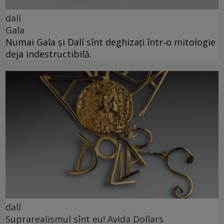
dalí
Gala
Numai Gala și Dalí sînt deghizați într‑o mitologie
deja indestructibilă.
dalí
Suprarealismul sînt eu! Avida Dollars