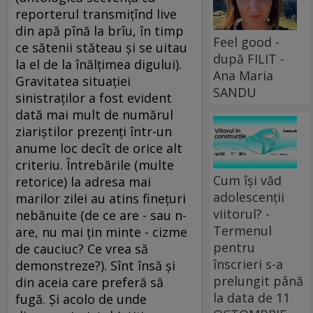
reporterul transmiţînd live
din apă pînă la brîu, în timp
Feel good -
ce sătenii stăteau şi se uitau
după FILIT -
la el de la înălţimea digului).
Ana Maria
Gravitatea situaţiei
SANDU
sinistraţilor a fost evident
dată mai mult de numărul
ziariştilor prezenţi într-un
anume loc decît de orice alt
criteriu. Întrebările (multe
Cum își văd
retorice) la adresa mai
adolescenții
marilor zilei au atins fineţuri
viitorul? -
nebănuite (de ce are - sau n-
Termenul
are, nu mai ţin minte - cizme
pentru
de cauciuc? Ce vrea să
înscrieri s-a
demonstreze?). Sînt însă şi
prelungit până
din aceia care preferă să
la data de 11
fugă. Şi acolo de unde