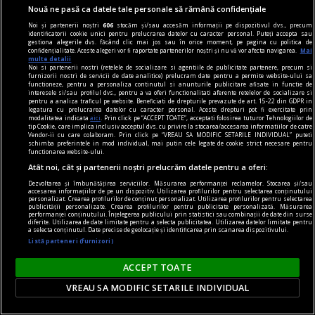
Nouă ne pasă ca datele tale personale să rămână confidențiale
Noi și partenerii noștri
606
stocăm și/sau accesăm informații pe dispozitivul dvs., precum
identificatorii cookie unici pentru prelucrarea datelor cu caracter personal. Puteți accepta sau
gestiona alegerile dvs. făcând clic mai jos sau în orice moment, pe pagina cu politica de
confidențialitate. Aceste alegeri vor fi raportate partenerilor noștri și nu vă vor afecta navigarea.
Mai
multe detalii
Noi si partenerii nostri (retelele de socializare si agentiile de publicitate partenere, precum si
furnizorii nostri de servicii de date analitice) prelucram date pentru a permite website-ului sa
functioneze, pentru a personaliza continutul si anunturile publicitare afisate in functie de
interesele si/sau profilul dvs., pentru a va oferi functionalitati aferente retelelor de socializare si
pentru a analiza traficul pe website. Beneficiati de drepturile prevazute de art. 15-22 din GDPR in
legatura cu prelucrarea datelor cu caracter personal. Aceste drepturi pot fi exercitate prin
modalitatea indicata
aici
. Prin click pe “ACCEPT TOATE”, acceptati folosirea tuturor Tehnologiilor de
tip Cookie, care implica inclusiv acceptul dvs. cu privire la stocarea/accesarea informatiilor de catre
Vendor-ii cu care colaboram. Prin click pe “VREAU SA MODIFIC SETARILE INDIVIDUAL” puteti
noile fanatisme
schimba preferintele in mod individual, mai putin cele legate de cookie strict necesare pentru
functionarea website-ului.
Dragă Domnule Cioran,
Atât noi, cât și partenerii noștri prelucrăm datele pentru a oferi:
Pe vremuri, m-ați fi vrut arestat; acum, trebuie
Dezvoltarea și îmbunătățirea serviciilor. Măsurarea performanței reclamelor. Stocarea și/sau
accesarea informațiilor de pe un dispozitiv. Utilizarea profilurilor pentru selectarea conținutului
să-mi acceptați o „distanță ironică de destinul
personalizat. Crearea profilurilor de conținut personalizat. Utilizarea profilurilor pentru selectarea
publicității personalizate. Crearea profilurilor pentru publicitate personalizată. Măsurarea
nostru”. Vai, lumea merge înainte cu „semi-
performanței conținutului. Înțelegerea publicului prin statistici sau combinații de date din surse
diferite. Utilizarea de date limitate pentru a selecta publicitatea. Utilizarea datelor limitate pentru
idealuri”!
a selecta conținutul. Date precise de geolocație și identificarea prin scanarea dispozitivului.
Listă parteneri (furnizori)
ACCEPT TOATE
VREAU SA MODIFIC SETARILE INDIVIDUAL