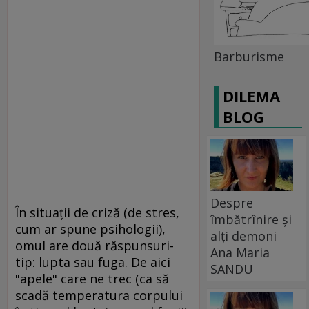
Barburisme
DILEMA
BLOG
Despre
În situaţii de criză (de stres,
îmbătrînire și
cum ar spune psihologii),
alți demoni
omul are două răspunsuri-
Ana Maria
tip: lupta sau fuga. De aici
SANDU
"apele" care ne trec (ca să
scadă temperatura corpului