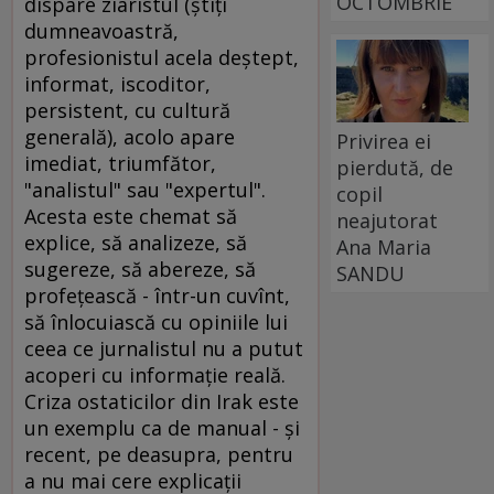
OCTOMBRIE
dispare ziaristul (ştiţi
dumneavoastră,
profesionistul acela deştept,
informat, iscoditor,
persistent, cu cultură
generală), acolo apare
Privirea ei
imediat, triumfător,
pierdută, de
"analistul" sau "expertul".
copil
Acesta este chemat să
neajutorat
explice, să analizeze, să
Ana Maria
sugereze, să abereze, să
SANDU
profeţească - într-un cuvînt,
să înlocuiască cu opiniile lui
ceea ce jurnalistul nu a putut
acoperi cu informaţie reală.
Criza ostaticilor din Irak este
un exemplu ca de manual - şi
recent, pe deasupra, pentru
a nu mai cere explicaţii