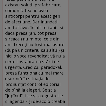
existau soluţii prefabricate,
comunitatea nu avea
anticorpi pentru acest gen
de afecţiune. Dar inundaţii
am tot avut în ultimii ani - şi
dacă presa (ah, tot presa
sireaca!) nu minte, cele din
anii trecuţi au fost mai aspre
(după un criteriu sau altul) şi
nici o voce revendicativă nu a
cerut instaurarea stării de
urgenţă. Cred că, paradoxal,
presa funcţiona cu mai mare
uşurinţă în situaţia de
pronunţat control editorial
de pînă la alegeri. Se ştia
"jupînul", i se ştiau gusturile
şi agenda - şi de-acolo treaba