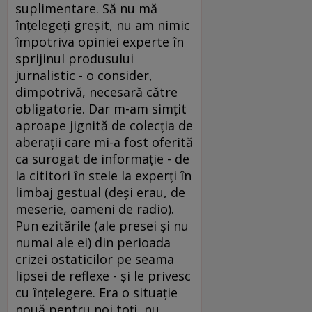
suplimentare. Să nu mă
înţelegeţi greşit, nu am nimic
împotriva opiniei experte în
sprijinul produsului
jurnalistic - o consider,
dimpotrivă, necesară către
obligatorie. Dar m-am simţit
aproape jignită de colecţia de
aberaţii care mi-a fost oferită
ca surogat de informaţie - de
la cititori în stele la experţi în
limbaj gestual (deşi erau, de
meserie, oameni de radio).
Pun ezitările (ale presei şi nu
numai ale ei) din perioada
crizei ostaticilor pe seama
lipsei de reflexe - şi le privesc
cu înţelegere. Era o situaţie
nouă pentru noi toţi, nu