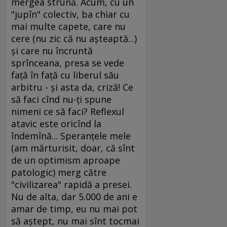
mergea strună. Acum, cu un
"jupîn" colectiv, ba chiar cu
mai multe capete, care nu
cere (nu zic că nu aşteaptă...)
şi care nu încruntă
sprînceana, presa se vede
faţă în faţă cu liberul său
arbitru - şi asta da, criză! Ce
să faci cînd nu-ţi spune
nimeni ce să faci? Reflexul
atavic este oricînd la
îndemînă... Speranţele mele
(am mărturisit, doar, că sînt
de un optimism aproape
patologic) merg către
"civilizarea" rapidă a presei.
Nu de alta, dar 5.000 de ani e
amar de timp, eu nu mai pot
să aştept, nu mai sînt tocmai