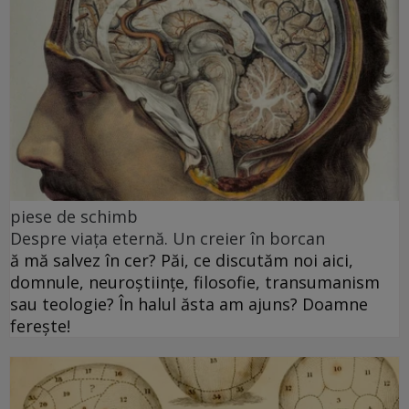
piese de schimb
Despre viața eternă. Un creier în borcan
ă mă salvez în cer? Păi, ce discutăm noi aici,
domnule, neuroștiințe, filosofie, transumanism
sau teologie? În halul ăsta am ajuns? Doamne
ferește!