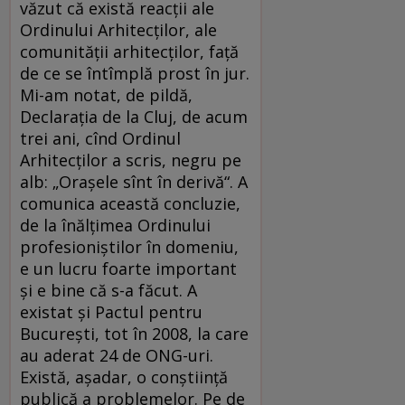
văzut că există reacţii ale
Ordinului Arhitecţilor, ale
comunităţii arhitecţilor, faţă
de ce se întîmplă prost în jur.
Mi-am notat, de pildă,
Declaraţia de la Cluj, de acum
trei ani, cînd Ordinul
Arhitecţilor a scris, negru pe
alb: „Oraşele sînt în derivă“. A
comunica această concluzie,
de la înălţimea Ordinului
profesioniştilor în domeniu,
e un lucru foarte important
şi e bine că s-a făcut. A
existat şi Pactul pentru
Bucureşti, tot în 2008, la care
au aderat 24 de ONG-uri.
Există, aşadar, o conştiinţă
publică a problemelor. Pe de