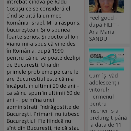
întrebat cîndva pe Radu
Cosaşu ce se consideră el
cînd se uită la un meci
Feel good -
România-Israel. Mi-a răspuns:
după FILIT -
bucureştean. Şi o spunea
Ana Maria
foarte serios. Şi doctorul Ion
SANDU
Vianu mi-a spus că vine des
în România, după 1990,
pentru că nu se poate dezlipi
de Bucureşti. Una din
primele probleme pe care le
Cum își văd
are Bucureştiul este că n-a
adolescenții
încăput, în ultimii 20 de ani –
viitorul? -
ca să nu spun în ultimii 60 de
Termenul
ani –, pe mîna unei
pentru
administraţii îndrăgostite de
înscrieri s-a
Bucureşti. Primarii nu iubesc
prelungit până
Bucureştiul. Fie fiindcă nu
la data de 11
sînt din Bucureşti, fie că stau