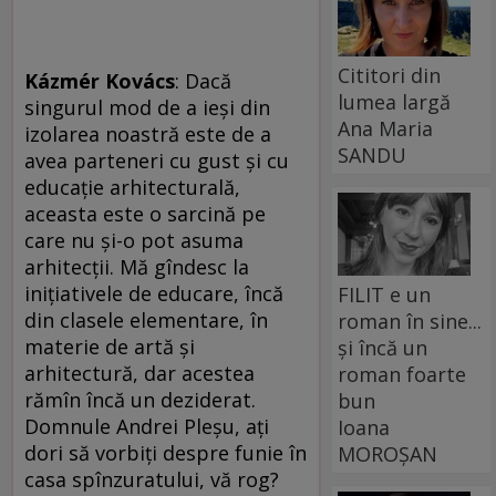
Cititori din
Kázmér Kovács
: Dacă
lumea largă
singurul mod de a ieşi din
Ana Maria
izolarea noastră este de a
SANDU
avea parteneri cu gust şi cu
educaţie arhitecturală,
aceasta este o sarcină pe
care nu şi-o pot asuma
arhitecţii. Mă gîndesc la
iniţiativele de educare, încă
FILIT e un
din clasele elementare, în
roman în sine...
materie de artă şi
și încă un
arhitectură, dar acestea
roman foarte
rămîn încă un deziderat.
bun
Domnule Andrei Pleşu, aţi
Ioana
dori să vorbiţi despre funie în
MOROȘAN
casa spînzuratului, vă rog?