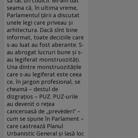
să fac un codicil. Mi-am dat
seama că, în ultima vreme,
Parlamentul ţării a discutat
unele legi care priveau şi
arhitectura. Dacă sînt bine
informat, toate deciziile care
s-au luat au fost aberante. S-
au abrogat lucruri bune şi s-
au legiferat monstruozităţi.
Una dintre monstruozităţile
care s-au legiferat este ceea
ce, în jargon profesional, se
cheamă – destul de
dizgraţios – PUZ. PUZ-urile
au devenit o reţea
canceroasă de „prevèderi“ –
cum se spune în Parlament –
care castrează Planul
Urbanistic General şi lasă loc