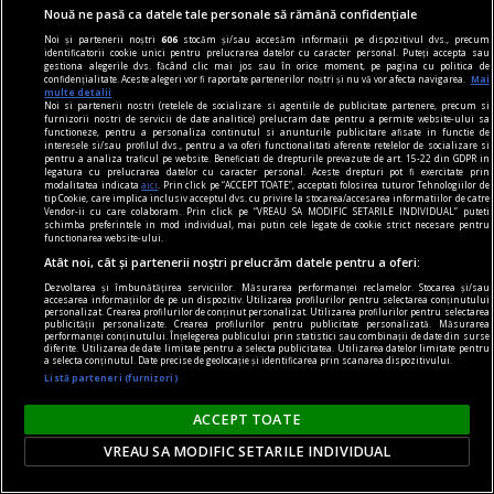
Nouă ne pasă ca datele tale personale să rămână confidențiale
Noi și partenerii noștri
606
stocăm și/sau accesăm informații pe dispozitivul dvs., precum
identificatorii cookie unici pentru prelucrarea datelor cu caracter personal. Puteți accepta sau
gestiona alegerile dvs. făcând clic mai jos sau în orice moment, pe pagina cu politica de
confidențialitate. Aceste alegeri vor fi raportate partenerilor noștri și nu vă vor afecta navigarea.
Mai
multe detalii
Noi si partenerii nostri (retelele de socializare si agentiile de publicitate partenere, precum si
furnizorii nostri de servicii de date analitice) prelucram date pentru a permite website-ului sa
functioneze, pentru a personaliza continutul si anunturile publicitare afisate in functie de
interesele si/sau profilul dvs., pentru a va oferi functionalitati aferente retelelor de socializare si
pentru a analiza traficul pe website. Beneficiati de drepturile prevazute de art. 15-22 din GDPR in
legatura cu prelucrarea datelor cu caracter personal. Aceste drepturi pot fi exercitate prin
modalitatea indicata
aici
. Prin click pe “ACCEPT TOATE”, acceptati folosirea tuturor Tehnologiilor de
tip Cookie, care implica inclusiv acceptul dvs. cu privire la stocarea/accesarea informatiilor de catre
Vendor-ii cu care colaboram. Prin click pe “VREAU SA MODIFIC SETARILE INDIVIDUAL” puteti
schimba preferintele in mod individual, mai putin cele legate de cookie strict necesare pentru
functionarea website-ului.
dalí
Atât noi, cât și partenerii noștri prelucrăm datele pentru a oferi:
„Bucureștiul reflectă perfect genul de om care a
Dezvoltarea și îmbunătățirea serviciilor. Măsurarea performanței reclamelor. Stocarea și/sau
accesarea informațiilor de pe un dispozitiv. Utilizarea profilurilor pentru selectarea conținutului
fost Dalí“ interviu cu Jasmine MERLI, curatorul
personalizat. Crearea profilurilor de conținut personalizat. Utilizarea profilurilor pentru selectarea
publicității personalizate. Crearea profilurilor pentru publicitate personalizată. Măsurarea
performanței conținutului. Înțelegerea publicului prin statistici sau combinații de date din surse
expoziției „Universului lui Salvador Dalí“ deschisă
diferite. Utilizarea de date limitate pentru a selecta publicitatea. Utilizarea datelor limitate pentru
a selecta conținutul. Date precise de geolocație și identificarea prin scanarea dispozitivului.
la ARCUB
Listă parteneri (furnizori)
Însă, mai presus de orice, noi sperăm că vizita o
să le facă pur și simplu plăcere.
ACCEPT TOATE
Sever VOINESCU
VREAU SA MODIFIC SETARILE INDIVIDUAL