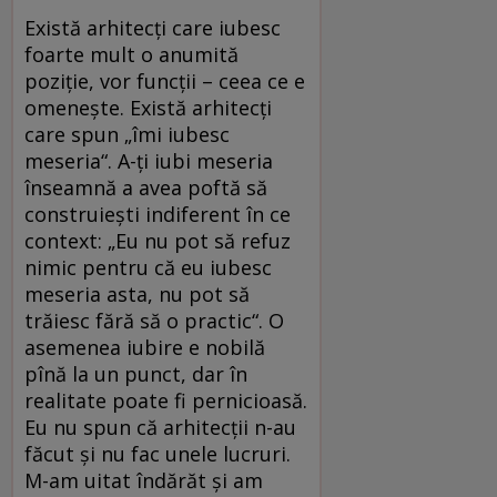
Există arhitecţi care iubesc
foarte mult o anumită
poziţie, vor funcţii – ceea ce e
omeneşte. Există arhitecţi
care spun „îmi iubesc
meseria“. A-ţi iubi meseria
înseamnă a avea poftă să
construieşti indiferent în ce
context: „Eu nu pot să refuz
nimic pentru că eu iubesc
meseria asta, nu pot să
trăiesc fără să o practic“. O
asemenea iubire e nobilă
pînă la un punct, dar în
realitate poate fi pernicioasă.
Eu nu spun că arhitecţii n-au
făcut şi nu fac unele lucruri.
M-am uitat îndărăt şi am