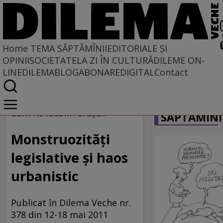
Home
TEMA SĂPTĂMÎNII
EDITORIALE ȘI
OPINII
SOCIETATE
LA ZI ÎN CULTURĂ
DILEME ON-
LINE
DILEMABLOG
ABONARE
DIGITAL
Contact
Home
CARICATU
Tema săptămînii
Cum ne locuim orașul?
SĂPTĂMÎNI
Monstruozități
legislative și haos
urbanistic
Publicat în Dilema Veche nr.
378 din 12-18 mai 2011