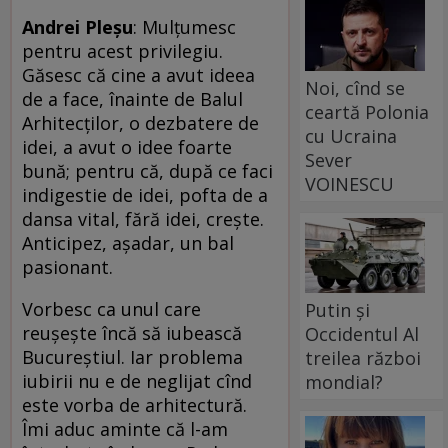
Andrei Pleşu
: Mulţumesc
pentru acest privilegiu.
Găsesc că cine a avut ideea
Noi, cînd se
de a face, înainte de Balul
ceartă Polonia
Arhitecţilor, o dezbatere de
cu Ucraina
idei, a avut o idee foarte
Sever
bună; pentru că, după ce faci
VOINESCU
indigestie de idei, pofta de a
dansa vital, fără idei, creşte.
Anticipez, aşadar, un bal
pasionant.
Vorbesc ca unul care
Putin și
reuşeşte încă să iubească
Occidentul Al
Bucureştiul. Iar problema
treilea război
iubirii nu e de neglijat cînd
mondial?
este vorba de arhitectură.
Îmi aduc aminte că l-am