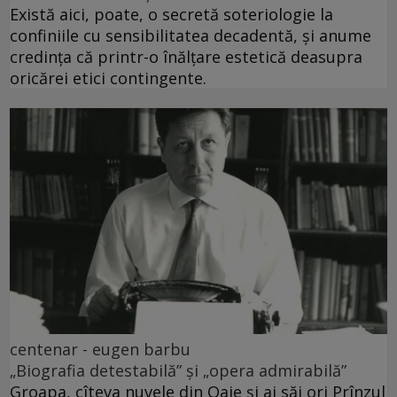
Există aici, poate, o secretă soteriologie la
confiniile cu sensibilitatea decadentă, și anume
credința că printr-o înălțare estetică deasupra
oricărei etici contingente.
centenar - eugen barbu
„Biografia detestabilă” și „opera admirabilă”
Groapa, cîteva nuvele din Oaie și ai săi ori Prînzul