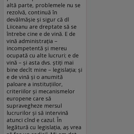
altă parte, problemele nu se
rezolvă, continuă în
devălmăşie şi sigur că dl
Liiceanu are dreptate să se
întrebe cine e de vină. E de
vină administraţia –
incompetentă şi mereu
ocupată cu alte lucruri; e de
vină – şi asta dvs. ştiţi mai
bine decît mine – legislaţia; şi
e de vină şi o anumită
paloare a instituţiilor,
criteriilor şi mecanismelor
europene care să
supravegheze mersul
lucrurilor şi să intervină
atunci cînd e cazul. În
legătură cu legislaţia, aş vrea