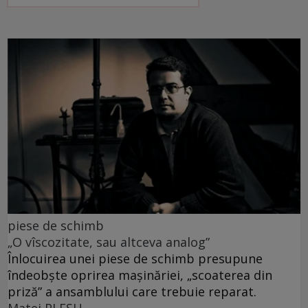
piese de schimb
„O vîscozitate, sau altceva analog”
Înlocuirea unei piese de schimb presupune
îndeobște oprirea mașinăriei, „scoaterea din
priză” a ansamblului care trebuie reparat.