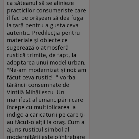
ca săteanul să se alinieze
practicilor consumeriste care
îl fac pe orăşean să dea fuga
la ţară pentru a gusta ceva
autentic. Predilecţia pentru
materiale şi obiecte ce
sugerează o atmosferă
rustică trimite, de fapt, la
adoptarea unui model urban.
"Ne-am modernizat şi noi: am
făcut ceva rustic!" " vorba
ţărăncii consemnate de
Vintilă Mihăilescu. Un
manifest al emancipării care
începe cu multiplicarea la
indigo a caricaturii pe care ţi-
au făcut-o alţii la oraş. Cum a
ajuns rusticul simbol al
modernităţii este o întrebare