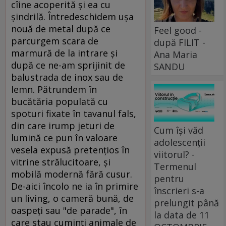
cîine acoperită şi ea cu
şindrilă. Întredeschidem uşa
nouă de metal după ce
Feel good -
parcurgem scara de
după FILIT -
marmură de la intrare şi
Ana Maria
după ce ne-am sprijinit de
SANDU
balustrada de inox sau de
lemn. Pătrundem în
bucătăria populată cu
spoturi fixate în tavanul fals,
din care irump jeturi de
Cum își văd
lumină ce pun în valoare
adolescenții
vesela expusă pretenţios în
viitorul? -
vitrine strălucitoare, şi
Termenul
mobilă modernă fără cusur.
pentru
De-aici încolo ne ia în primire
înscrieri s-a
un living, o cameră bună, de
prelungit până
oaspeţi sau "de parade", în
la data de 11
care stau cuminţi animale de