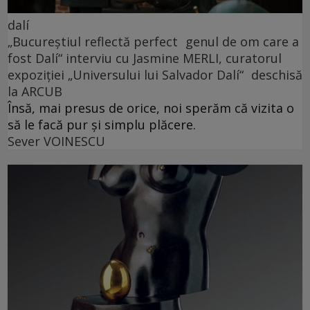
dalí
„Bucureștiul reflectă perfect genul de om care a
fost Dalí“ interviu cu Jasmine MERLI, curatorul
expoziției „Universului lui Salvador Dalí“ deschisă
la ARCUB
Însă, mai presus de orice, noi sperăm că vizita o
să le facă pur și simplu plăcere.
Sever VOINESCU