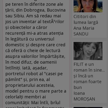
pe teren în diferite zone ale
ţării, din Dobrogea, Bucovina
sau Sibiu. Am să redau mai
Cititori din
jos un inventar al textÃºrilor
lumea largă
şi obiectelor a căror
Ana Maria
recurenţă mi-a atras atenţia
SANDU
în legătură cu universul
domestic şi despre care cred
că oferă o cheie de lectură
asupra valorilor împărtăşite,
în mod difuz, de oamenii
FILIT e un
întîlniţi. Iată, aşadar,
roman în sine...
portretul robot al "casei pe
și încă un
pămînt" şi, prin ea, al
roman foarte
proprietarului acesteia,
bun
model pentru o mare parte a
Ioana
celorlalţi membri ai
MOROȘAN
comunităţii: Mai întîi, brîul