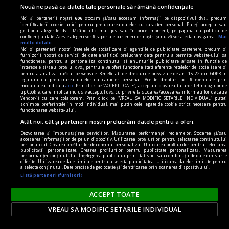
Nouă ne pasă ca datele tale personale să rămână confidențiale
Noi și partenerii noștri
606
stocăm și/sau accesăm informații pe dispozitivul dvs., precum
identificatorii cookie unici pentru prelucrarea datelor cu caracter personal. Puteți accepta sau
gestiona alegerile dvs. făcând clic mai jos sau în orice moment, pe pagina cu politica de
confidențialitate. Aceste alegeri vor fi raportate partenerilor noștri și nu vă vor afecta navigarea.
Mai
multe detalii
Noi si partenerii nostri (retelele de socializare si agentiile de publicitate partenere, precum si
furnizorii nostri de servicii de date analitice) prelucram date pentru a permite website-ului sa
functioneze, pentru a personaliza continutul si anunturile publicitare afisate in functie de
interesele si/sau profilul dvs., pentru a va oferi functionalitati aferente retelelor de socializare si
pentru a analiza traficul pe website. Beneficiati de drepturile prevazute de art. 15-22 din GDPR in
legatura cu prelucrarea datelor cu caracter personal. Aceste drepturi pot fi exercitate prin
modalitatea indicata
aici
. Prin click pe “ACCEPT TOATE”, acceptati folosirea tuturor Tehnologiilor de
tip Cookie, care implica inclusiv acceptul dvs. cu privire la stocarea/accesarea informatiilor de catre
Vendor-ii cu care colaboram. Prin click pe “VREAU SA MODIFIC SETARILE INDIVIDUAL” puteti
schimba preferintele in mod individual, mai putin cele legate de cookie strict necesare pentru
functionarea website-ului.
Atât noi, cât și partenerii noștri prelucrăm datele pentru a oferi:
Dezvoltarea și îmbunătățirea serviciilor. Măsurarea performanței reclamelor. Stocarea și/sau
accesarea informațiilor de pe un dispozitiv. Utilizarea profilurilor pentru selectarea conținutului
personalizat. Crearea profilurilor de conținut personalizat. Utilizarea profilurilor pentru selectarea
publicității personalizate. Crearea profilurilor pentru publicitate personalizată. Măsurarea
dalí
performanței conținutului. Înțelegerea publicului prin statistici sau combinații de date din surse
diferite. Utilizarea de date limitate pentru a selecta publicitatea. Utilizarea datelor limitate pentru
Dalí în România?
a selecta conținutul. Date precise de geolocație și identificarea prin scanarea dispozitivului.
Listă parteneri (furnizori)
Dacă ar fi să căutăm influența lui Dalí în arta
românească, este necesar ca mai întîi să
ACCEPT TOATE
înțelegem cine și ce a fost Salvador Dalí.
VREAU SA MODIFIC SETARILE INDIVIDUAL