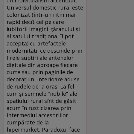
un individualism accentuat.
Universul domestic rural este
colonizat (într-un ritm mai
rapid decît cel pe care
iubitorii imaginii ţăranului şi
al satului tradiţional îl pot
accepta) cu artefactele
modernităţii ce descinde prin
firele subţiri ale antenelor
digitale din aproape fiecare
curte sau prin paginile de
decoraţiuni interioare aduse
de rudele de la oraş. La fel
cum şi semnele "nobile" ale
spaţiului rural sînt de găsit
acum în rusticizarea prin
intermediul accesoriilor
cumpărate de la
hipermarket. Paradoxul face