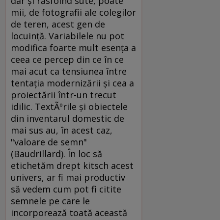
dar şi răsfoind sute, poate
mii, de fotografii ale colegilor
de teren, acest gen de
locuinţă. Variabilele nu pot
modifica foarte mult esenţa a
ceea ce percep din ce în ce
mai acut ca tensiunea între
tentaţia modernizării şi cea a
proiectării într-un trecut
idilic. TextÃºrile şi obiectele
din inventarul domestic de
mai sus au, în acest caz,
"valoare de semn"
(Baudrillard). În loc să
etichetăm drept kitsch acest
univers, ar fi mai productiv
să vedem cum pot fi citite
semnele pe care le
incorporează toată această