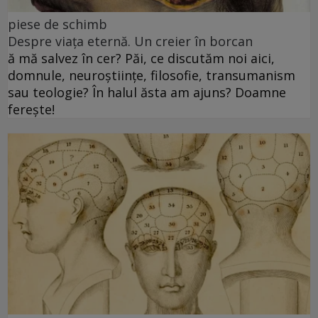
piese de schimb
Despre viața eternă. Un creier în borcan
ă mă salvez în cer? Păi, ce discutăm noi aici,
domnule, neuroștiințe, filosofie, transumanism
sau teologie? În halul ăsta am ajuns? Doamne
ferește!