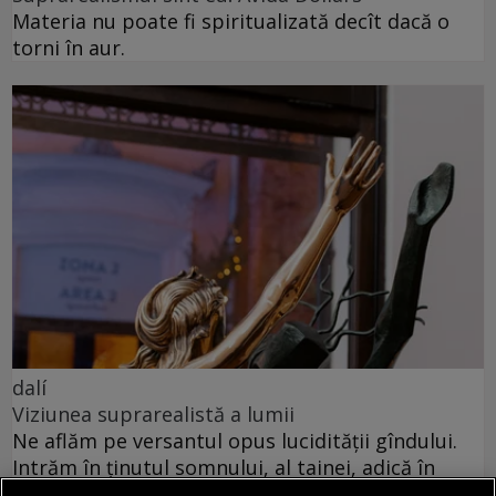
Materia nu poate fi spiritualizată decît dacă o
torni în aur.
dalí
Viziunea suprarealistă a lumii
Ne aflăm pe versantul opus lucidității gîndului.
Intrăm în ținutul somnului, al tainei, adică în
zona de umbră a vieții.