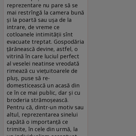
reprezentare nu pare să se
mai restrîngă la camera bună
şi la poartă sau uşa de la
intrare, de vreme ce
cotloanele intimităţii sînt
evacuate treptat. Gospodăria
ţărănească devine, astfel, o
vitrină în care luciul perfect
al veselei neatinse vreodată
rimează cu vieţuitoarele de
pluş, puse să re-
domesticească un acasă din
ce în ce mai public, dar şi cu
broderia strămoşească.
Pentru că, dintr-un motiv sau
altul, reprezentarea sinelui
capătă o importanţă ce
trimite, în cele din urmă, la