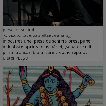
piese de schimb
„O vîscozitate, sau altceva analog”
Înlocuirea unei piese de schimb presupune
îndeobște oprirea mașinăriei, „scoaterea din
priză” a ansamblului care trebuie reparat.
Matei PLEŞU