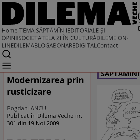
Home
TEMA SĂPTĂMÎNII
EDITORIALE ȘI
OPINII
SOCIETATE
LA ZI ÎN CULTURĂ
DILEME ON-
LINE
DILEMABLOG
ABONARE
DIGITAL
Contact
Home
CARICATU
Tema săptămînii
SĂPTĂMÎNI
Modernizarea prin
rusticizare
Bogdan IANCU
Publicat în Dilema Veche nr.
301 din 19 Noi 2009