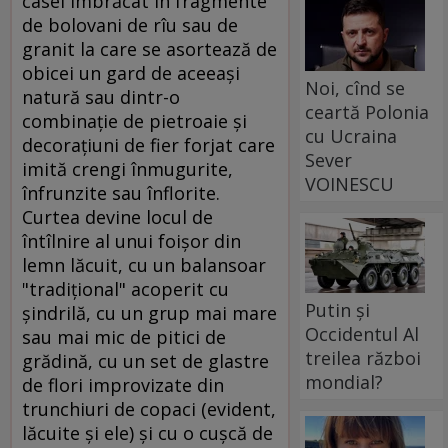
casei îmbrăcat în fragmente
de bolovani de rîu sau de
granit la care se asortează de
obicei un gard de aceeaşi
Noi, cînd se
natură sau dintr-o
ceartă Polonia
combinaţie de pietroaie şi
cu Ucraina
decoraţiuni de fier forjat care
Sever
imită crengi înmugurite,
VOINESCU
înfrunzite sau înflorite.
Curtea devine locul de
întîlnire al unui foişor din
lemn lăcuit, cu un balansoar
"tradiţional" acoperit cu
Putin și
şindrilă, cu un grup mai mare
Occidentul Al
sau mai mic de pitici de
treilea război
grădină, cu un set de glastre
mondial?
de flori improvizate din
trunchiuri de copaci (evident,
lăcuite şi ele) şi cu o cuşcă de