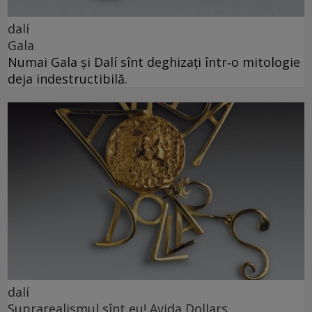
dalí
Gala
Numai Gala și Dalí sînt deghizați într‑o mitologie
deja indestructibilă.
dalí
Suprarealismul sînt eu! Avida Dollars