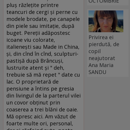
OCTOMBRIE
pluş răzleţite printre
teancuri de cergi şi perne cu
modele brodate, pe canapele
din piele sau imitaţie, după
buget. Pereţii adăpostesc
Privirea ei
icoane viu colorate,
pierdută, de
italieneşti sau Made in China,
copil
şi, din cînd în cînd, sculpturi-
neajutorat
pastişă după Brâncuşi,
Ana Maria
lustruite atent şi " deh,
SANDU
trebuie să mă repet " date cu
lac. O proprietară de
pensiune a întins pe gresia
din livingul de la parterul vilei
un covor obţinut prin
coaserea a trei blăni de oaie.
Mă opresc aici. Am văzut de
foarte multe ori, personal,