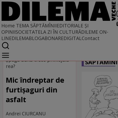
Home
TEMA SĂPTĂMÎNII
EDITORIALE ȘI
OPINII
SOCIETATE
LA ZI ÎN CULTURĂ
DILEME ON-
LINE
DILEMABLOG
ABONARE
DIGITAL
Contact
Home
CARICATU
Tema săptămînii
Șpaga bună trece primejdia
SĂPTĂMÎNI
rea?
Mic îndreptar de
furtişaguri din
asfalt
Andrei CIURCANU