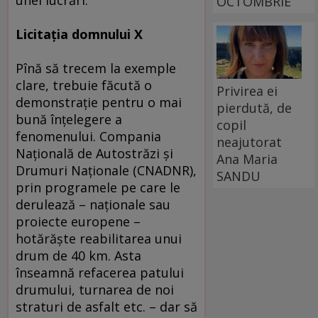
unei lucrări.
OCTOMBRIE
Licitaţia domnului X
Pînă să trecem la exemple
clare, trebuie făcută o
Privirea ei
demonstraţie pentru o mai
pierdută, de
bună înţelegere a
copil
fenomenului. Compania
neajutorat
Naţională de Autostrăzi şi
Ana Maria
Drumuri Naţionale (CNADNR),
SANDU
prin programele pe care le
derulează – naţionale sau
proiecte europene –
hotărăşte reabilitarea unui
drum de 40 km. Asta
înseamnă refacerea patului
drumului, turnarea de noi
straturi de asfalt etc. – dar să