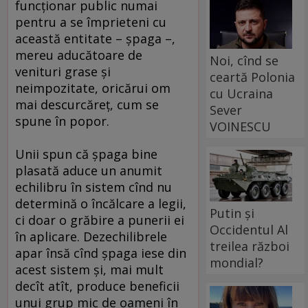
funcţionar public numai
pentru a se împrieteni cu
această entitate – şpaga –,
mereu aducătoare de
Noi, cînd se
venituri grase şi
ceartă Polonia
neimpozitate, oricărui om
cu Ucraina
mai descurcăreţ, cum se
Sever
spune în popor.
VOINESCU
Unii spun că şpaga bine
plasată aduce un anumit
echilibru în sistem cînd nu
determină o încălcare a legii,
Putin și
ci doar o grăbire a punerii ei
Occidentul Al
în aplicare. Dezechilibrele
treilea război
apar însă cînd şpaga iese din
mondial?
acest sistem şi, mai mult
decît atît, produce beneficii
unui grup mic de oameni în