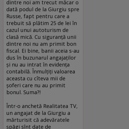
dintre noi am trecut măcar o
dată podul de la Giurgiu spre
Russe, fapt pentru care a
trebuit să plătim 25 de lei în
cazul unui autoturism de
clasă mică. Cu siguranţă unii
dintre noi nu am primit bon
fiscal. Ei bine, banii aceia s-au
dus în buzunarul angajaţilor
şi nu au intrat în evidenţa
contabilă. Înmulţiţi valoarea
aceasta cu cîteva mii de
şoferi care nu au primit
bonul. Suma?!
Într-o anchetă Realitatea TV,
un angajat de la Giurgiu a
mărturisit că adevăratele
şpăgi sînt date de