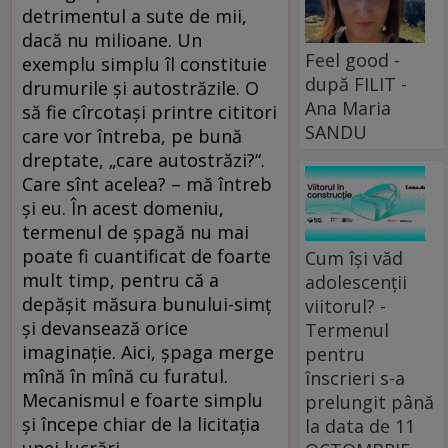
detrimentul a sute de mii,
dacă nu milioane. Un
Feel good -
exemplu simplu îl constituie
după FILIT -
drumurile şi autostrăzile. O
Ana Maria
să fie cîrcotaşi printre cititori
SANDU
care vor întreba, pe bună
dreptate, „care autostrăzi?“.
Care sînt acelea? – mă întreb
şi eu. În acest domeniu,
termenul de şpagă nu mai
poate fi cuantificat de foarte
Cum își văd
mult timp, pentru că a
adolescenții
depăşit măsura bunului-simţ
viitorul? -
şi devansează orice
Termenul
imaginaţie. Aici, şpaga merge
pentru
mînă în mînă cu furatul.
înscrieri s-a
Mecanismul e foarte simplu
prelungit până
şi începe chiar de la licitaţia
la data de 11