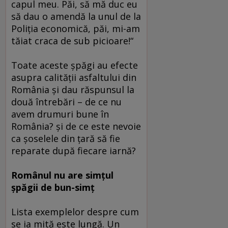
capul meu. Păi, să mă duc eu
să dau o amendă la unul de la
Poliţia economică, păi, mi-am
tăiat craca de sub picioare!“
Toate aceste şpăgi au efecte
asupra calităţii asfaltului din
România şi dau răspunsul la
două întrebări – de ce nu
avem drumuri bune în
România? şi de ce este nevoie
ca şoselele din ţară să fie
reparate după fiecare iarnă?
Românul nu are simţul
şpăgii de bun-simţ
Lista exemplelor despre cum
se ia mită este lungă. Un