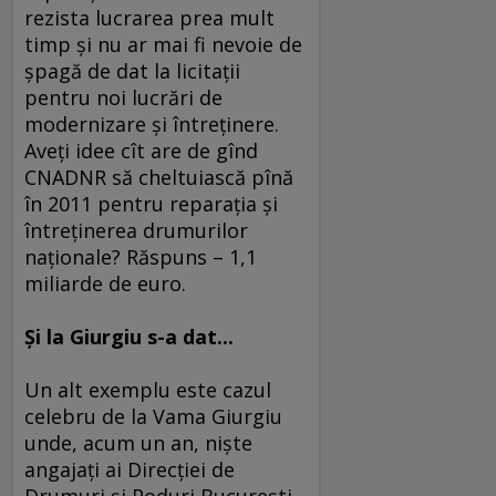
rezista lucrarea prea mult
timp şi nu ar mai fi nevoie de
şpagă de dat la licitaţii
pentru noi lucrări de
modernizare şi întreţinere.
Aveţi idee cît are de gînd
CNADNR să cheltuiască pînă
în 2011 pentru reparaţia şi
întreţinerea drumurilor
naţionale? Răspuns – 1,1
miliarde de euro.
Şi la Giurgiu s-a dat...
Un alt exemplu este cazul
celebru de la Vama Giurgiu
unde, acum un an, nişte
angajaţi ai Direcţiei de