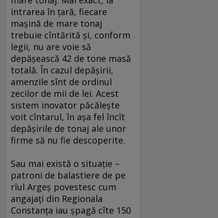
mare tonaj. Mai exact, la
intrarea în ţară, fiecare
maşină de mare tonaj
trebuie cîntărită şi, conform
legii, nu are voie să
depăşească 42 de tone masă
totală. În cazul depăşirii,
amenzile sînt de ordinul
zecilor de mii de lei. Acest
sistem inovator păcăleşte
voit cîntarul, în aşa fel încît
depăşirile de tonaj ale unor
firme să nu fie descoperite.
Sau mai există o situaţie –
patroni de balastiere de pe
rîul Argeş povestesc cum
angajaţi din Regionala
Constanţa iau şpagă cîte 150