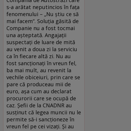
Compania de Autostrăzi care
s-a arătat neputincios în faţa
fenomenului – „Nu ştiu ce să
mai facem“. Soluţia găsită de
Companie nu a fost tocmai
una aşteptată. Angajaţii
suspectaţi de luare de mită
au venit a doua zi la serviciu
ca în fiecare altă zi. Nu au
fost sancţionaţi în vreun fel,
ba mai mult, au revenit la
vechile obiceiuri, prin care se
pare că produceau mii de
euro, aşa cum au declarat
procurorii care se ocupă de
caz. Şefii de la CNADNR au
susţinut că legea muncii nu le
permite să-i sancţioneze în
vreun fel pe cei vizaţi. Şi au