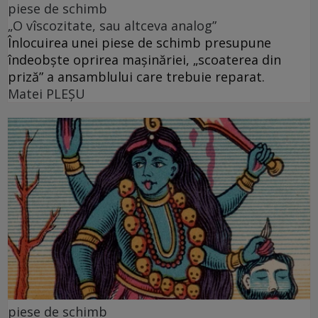
piese de schimb
„O vîscozitate, sau altceva analog”
Înlocuirea unei piese de schimb presupune
îndeobște oprirea mașinăriei, „scoaterea din
priză” a ansamblului care trebuie reparat.
Matei PLEŞU
piese de schimb