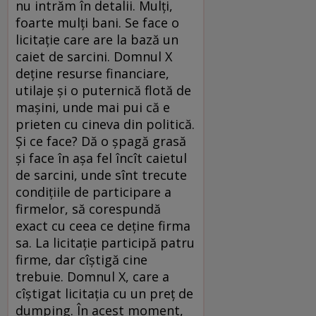
nu intrăm în detalii. Mulţi,
foarte mulţi bani. Se face o
licitaţie care are la bază un
caiet de sarcini. Domnul X
deţine resurse financiare,
utilaje şi o puternică flotă de
maşini, unde mai pui că e
prieten cu cineva din politică.
Şi ce face? Dă o şpagă grasă
şi face în aşa fel încît caietul
de sarcini, unde sînt trecute
condiţiile de participare a
firmelor, să corespundă
exact cu ceea ce deţine firma
sa. La licitaţie participă patru
firme, dar cîştigă cine
trebuie. Domnul X, care a
cîştigat licitaţia cu un preţ de
dumping. În acest moment,