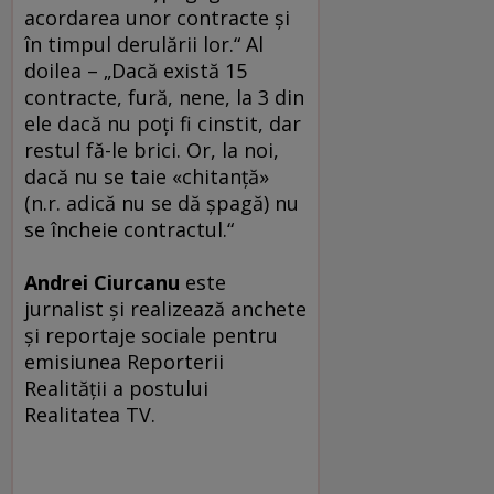
acordarea unor contracte şi
în timpul derulării lor.“ Al
doilea – „Dacă există 15
contracte, fură, nene, la 3 din
ele dacă nu poţi fi cinstit, dar
restul fă-le brici. Or, la noi,
dacă nu se taie «chitanţă»
(n.r. adică nu se dă şpagă) nu
se încheie contractul.“
Andrei Ciurcanu
este
jurnalist şi realizează anchete
şi reportaje sociale pentru
emisiunea Reporterii
Realităţii a postului
Realitatea TV.