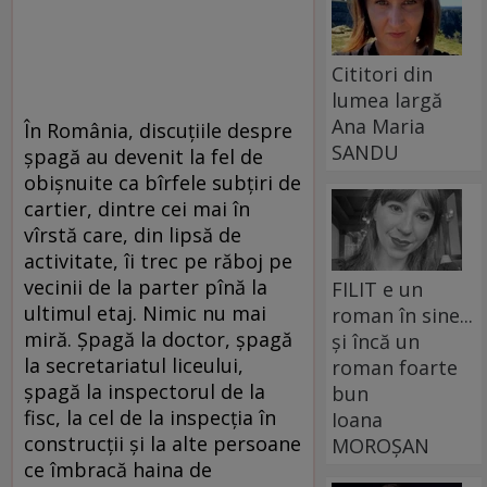
Cititori din
lumea largă
Ana Maria
În România, discuţiile despre
SANDU
şpagă au devenit la fel de
obişnuite ca bîrfele subţiri de
cartier, dintre cei mai în
vîrstă care, din lipsă de
activitate, îi trec pe răboj pe
vecinii de la parter pînă la
FILIT e un
ultimul etaj. Nimic nu mai
roman în sine...
miră. Şpagă la doctor, şpagă
și încă un
la secretariatul liceului,
roman foarte
şpagă la inspectorul de la
bun
fisc, la cel de la inspecţia în
Ioana
construcţii şi la alte persoane
MOROȘAN
ce îmbracă haina de