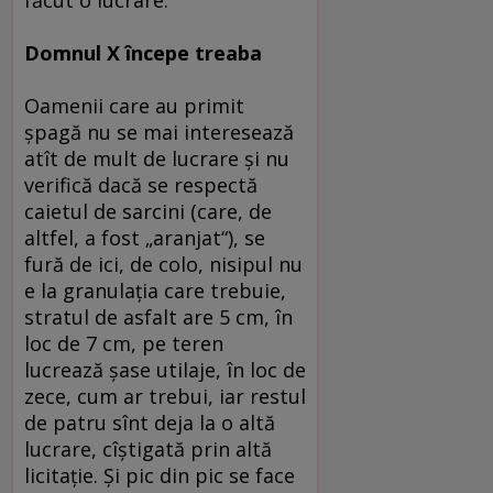
făcut o lucrare.
Domnul X începe treaba
Oamenii care au primit
şpagă nu se mai interesează
atît de mult de lucrare şi nu
verifică dacă se respectă
caietul de sarcini (care, de
altfel, a fost „aranjat“), se
fură de ici, de colo, nisipul nu
e la granulaţia care trebuie,
stratul de asfalt are 5 cm, în
loc de 7 cm, pe teren
lucrează şase utilaje, în loc de
zece, cum ar trebui, iar restul
de patru sînt deja la o altă
lucrare, cîştigată prin altă
licitaţie. Şi pic din pic se face