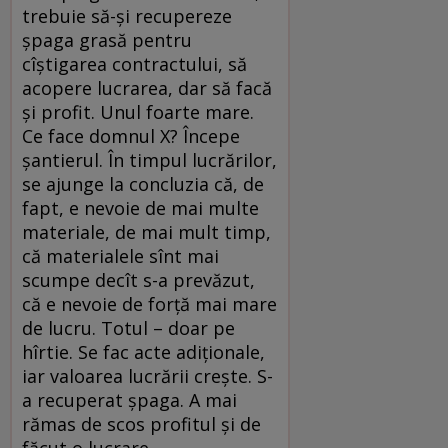
trebuie să-şi recupereze
şpaga grasă pentru
cîştigarea contractului, să
acopere lucrarea, dar să facă
şi profit. Unul foarte mare.
Ce face domnul X? Începe
şantierul. În timpul lucrărilor,
se ajunge la concluzia că, de
fapt, e nevoie de mai multe
materiale, de mai mult timp,
că materialele sînt mai
scumpe decît s-a prevăzut,
că e nevoie de forţă mai mare
de lucru. Totul – doar pe
hîrtie. Se fac acte adiţionale,
iar valoarea lucrării creşte. S-
a recuperat şpaga. A mai
rămas de scos profitul şi de