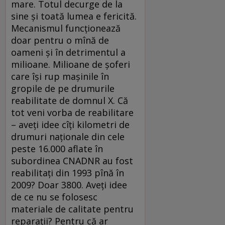
mare. Totul decurge de la
sine şi toată lumea e fericită.
Mecanismul funcţionează
doar pentru o mînă de
oameni şi în detrimentul a
milioane. Milioane de şoferi
care îşi rup maşinile în
gropile de pe drumurile
reabilitate de domnul X. Că
tot veni vorba de reabilitare
– aveţi idee cîţi kilometri de
drumuri naţionale din cele
peste 16.000 aflate în
subordinea CNADNR au fost
reabilitaţi din 1993 pînă în
2009? Doar 3800. Aveţi idee
de ce nu se folosesc
materiale de calitate pentru
reparaţii? Pentru că ar