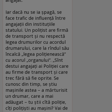
angajat.
Iar dacă nu se ia şpagă, se
face trafic de influenţă între
angajaţii din instituţiile
statului. Un poliţist are firmă
de transport şi nu respectă
legea drumurilor cu acordul
drumarului, care la rîndul său
încalcă „legea poliţienească“
cu acorul „organului“. „Sînt
destui angajaţi ai Poliţiei care
au firme de transport şi care
trec fără să fie oprite. Se
cunosc din timp, se ştiu
maşinile astea – a mărturisit
un drumar, care a mai
adăugat – tu ştii cîtă poliţie,
cîţi poliţişti au maşini? Vai de