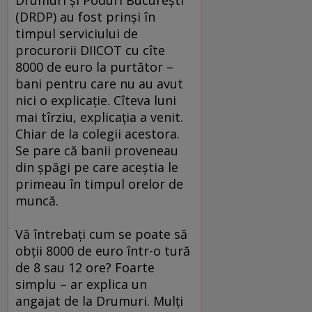
Drumuri şi Poduri Bucureşti
(DRDP) au fost prinşi în
timpul serviciului de
procurorii DIICOT cu cîte
8000 de euro la purtător –
bani pentru care nu au avut
nici o explicaţie. Cîteva luni
mai tîrziu, explicaţia a venit.
Chiar de la colegii acestora.
Se pare că banii proveneau
din şpăgi pe care aceştia le
primeau în timpul orelor de
muncă.
Vă întrebaţi cum se poate să
obţii 8000 de euro într-o tură
de 8 sau 12 ore? Foarte
simplu – ar explica un
angajat de la Drumuri. Mulţi