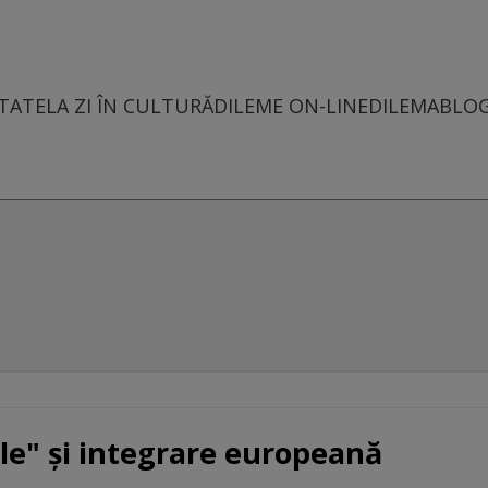
TATE
LA ZI ÎN CULTURĂ
DILEME ON-LINE
DILEMABLO
ale" şi integrare europeană