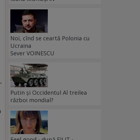
Noi, cînd se ceartă Polonia cu
Ucraina
Sever VOINESCU
Putin și Occidentul Al treilea
război mondial?
Feel good - după FILIT -