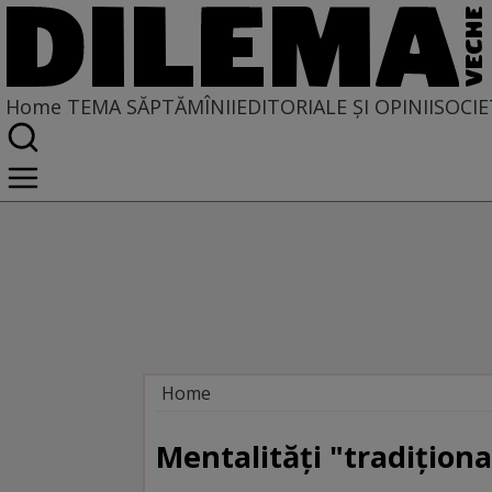
Home
TEMA SĂPTĂMÎNII
EDITORIALE ȘI OPINII
SOCIE
Home
Tema săptămînii
Mentalităţi "tradiţion