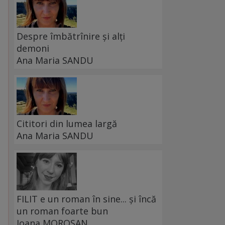
Despre îmbătrînire și alți
demoni
Ana Maria SANDU
Cititori din lumea largă
Ana Maria SANDU
FILIT e un roman în sine... și încă
un roman foarte bun
Ioana MOROȘAN