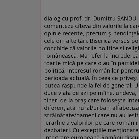
dialog cu prof. dr. Dumitru SANDU, sociolog L-am rugat pe prof. Dumitru Sandu să comenteze cîteva din valorile la care se raportează conaţionalii noştri, în sondajele de opinie recente, precum şi tendinţele de evoluţie ale acestora şi situaţia lor în raport cu cele din alte ţări. Biserică versus politică Dacă porneşti de la datele de sondaj, poţi conchide că valorile politice şi religioase au un profil foarte bine conturat în societatea românească. Mă refer la încrederea mare pe care românii o acordă Bisericii şi la cea foarte mică pe care o au în partidele politice, în Parlament, în instituţii de conotaţie politică. Interesul românilor pentru valorile asociate cu diverse instituţii este ridicat în perioada actuală. În ceea ce priveşte celelalte sfere ale vieţii - familia, munca - n-aş mai putea răspunde la fel de general. Una este situaţia pentru o familie de ţărani, care-şi duce viaţa de azi pe mîine, undeva, într-un sat izolat, şi alta este situaţia cu un cuplu de tineri de la oraş care foloseşte Internetul. Societatea românească este extrem de diferenţiată: rural/urban; alfabetizaţi/nealfabetizaţi informatic; călători în străinătate/oameni care nu au ieşit din satul lor. În ansamblu, nu se poate face o ierarhie a valorilor pe care românii fie le susţin, fie le invocă cel mai frecvent în dezbateri. Cu excepţiile menţionate la începutul discuţiei. Mentalităţi neaoşe şi integrare europeană Românii discută despre propriile valori, în două tipare: cel al mentalităţilor şi cel al integrării europene. Auzim frecvent - "democraţia nu merge pentru că mentalităţile sînt de tip comunist, învechite"; la fel se spune şi despre economie sau participarea comunitară. În discursul public, se recurge la mentalitate ca la un spirit malefic, prin care se pot explica toate relele societăţii româneşti. De fapt, e constatat, şi nu numai în spaţiul nostru, că tematica valorilor e abordată în termeni de mentalitate cînd oamenii au de semnalat probleme sau manifestări comportamentale neobişnuite. De aceasta se leagă un soi de fatalism cultural: mentalităţile sînt date, nu pot fi schimbate. Din cauza lor, societatea înaintează foarte greu. Modelul celălalt, al valorilor europene, e mult mai pragmatic, mai aplicat. Există, în spaţiul public, o dezbatere despre valorile europene, în ce măsură sînt ele prezente în viaţa cotidiană a românului, ce e de făcut pentru asimilarea lor, a celor considerate pozitive. În acest caz, discuţia este însoţită de programe, de proiecte, şi avem de-a face mai mult cu acţiuni decît cu simple lamentări sau formulări de oracol despre cît timp ne va trebui pînă ajungem să fim democraţi. Modalităţi de schimbare Marea problemă nu este atît ierarhia valorilor, ci cum pot fi schimbate acestea. Tematica mijloacelor de schimbare a situaţiei prin cultură şi mentalităţi merită toată atenţia. De pildă, atitudinea conservatoare, modelul individualist, de ignorare a problemelor celorlalţi, de neparticipare la viaţa comunitară. La o extremă, se află atitudinea fatalistă care spune că nu se poate, aşa sîntem noi, românii. La cealaltă extremă, sînt soluţiile active, care consideră că valorile, indiferent că se cheamă cinste, hărnicie, raţionalitate, modernitate, nu sînt date pentru totdeauna, ci se pot modifica prin socializare, educaţie, familie şi şcoală. Dar nu poţi aştepta doar acţiunea socializării. Atunci introduci în discuţie drumul instituţiilor: o instituţie bine construită dislocă multe dintre deficienţele de socializare. Un exemplu în acest sens este cel al emigranţilor români în străinătate: oameni care în România au o eficienţă redusă îi regăseşti în Occident creativi, harnici, performanţi. Nu se întîmplă nimic altceva decît trecerea dintr-un mediu instituţional în altul: dintr-un mediu care descurajează un anumit gen de acţiune, într-unul care încurajează. O altă cale mai concretă şi sistematic ignorată este reprezentată de modele: de rol, de personalitate, de organizaţii. Promovarea modelelor de acţiune eficientă, de prestigiu, dezirabile din punct de vedere social. Încredere variabilă Care e profilul valoric actual al societăţii româneşti? Tema majoră rămîne cea a încrederii în instituţii: s-a ajuns deja la un gen de saturaţie prin repetarea formulărilor referitoare la încrederea în