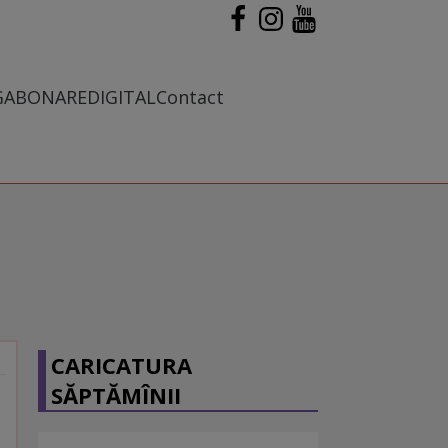
G
ABONARE
DIGITAL
Contact
CARICATURA
SĂPTĂMÎNII