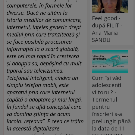
computerele, în formele lor
diverse. Dacă ne uităm la
Feel good -
istoria mediilor de comunicare,
după FILIT -
Internetul, înțeles generic drept
Ana Maria
mediul prin care tranzitează și
SANDU
se face posibilă procesarea
informației la o scară globală,
este cel mai rapid în creșterea
și adopția sa, depășind cu mult
tiparul sau televiziunea.
Cum își văd
Telefonul inteligent, cîndva un
adolescenții
simplu telefon mobil, este
viitorul? -
aparatul prin care Internetul
Termenul
capătă o adoptare și mai largă.
pentru
În fundal se află conceptul care
înscrieri s-a
va domina știința de acum
prelungit până
încolo: rețeaua”. E ceea ce trăim
la data de 11
în această digitalizare