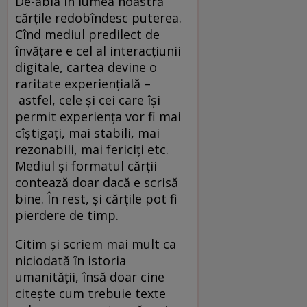
De-abia în lumea noastră
cărțile redobîndesc puterea.
Cînd mediul predilect de
învățare e cel al interacțiunii
digitale, cartea devine o
raritate experiențială –
astfel, cele și cei care își
permit experiența vor fi mai
cîștigați, mai stabili, mai
rezonabili, mai fericiți etc.
Mediul și formatul cărții
contează doar dacă e scrisă
bine. În rest, și cărțile pot fi
pierdere de timp.
Citim și scriem mai mult ca
niciodată în istoria
umanității, însă doar cine
citește cum trebuie texte