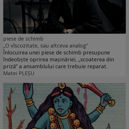
piese de schimb
„O vîscozitate, sau altceva analog”
Înlocuirea unei piese de schimb presupune
îndeobște oprirea mașinăriei, „scoaterea din
priză” a ansamblului care trebuie reparat.
Matei PLEŞU