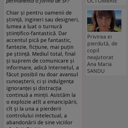
OCTOMBRIE
permanentă o formă de SF?
Chiar și pentru oamenii de
știință, ingineri sau designeri,
lumea a luat o turnură
științifico-fantastică. Dar
Privirea ei
accentul pică pe fantastic,
pierdută, de
fantezie, ficțiune, mai puțin
copil
pe știință. Mediul total, final
neajutorat
și suprem de comunicare și
Ana Maria
informare, adică Internetul, a
SANDU
făcut posibil nu doar avansul
cunoașterii, ci și indulgența
ignoranței și distracția
continuă a minții. Asistăm la
o explozie atît a emancipării,
cît și la una a pierderii
controlului intelectual, a
abandonării de sine viciilor