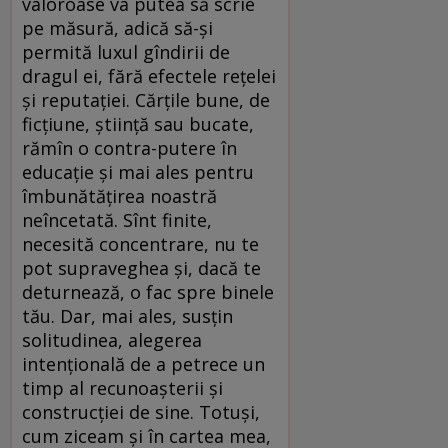
valoroase va putea să scrie
pe măsură, adică să-și
permită luxul gîndirii de
dragul ei, fără efectele rețelei
și reputației. Cărțile bune, de
ficțiune, știință sau bucate,
rămîn o contra-putere în
educație și mai ales pentru
îmbunătățirea noastră
neîncetată. Sînt finite,
necesită concentrare, nu te
pot supraveghea și, dacă te
deturnează, o fac spre binele
tău. Dar, mai ales, susțin
solitudinea, alegerea
intențională de a petrece un
timp al recunoașterii și
construcției de sine. Totuși,
cum ziceam și în cartea mea,