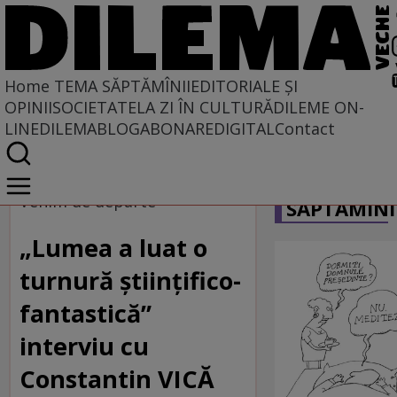
Home
TEMA SĂPTĂMÎNII
EDITORIALE ȘI
OPINII
SOCIETATE
LA ZI ÎN CULTURĂ
DILEME ON-
LINE
DILEMABLOG
ABONARE
DIGITAL
Contact
Home
CARICATU
Tema săptămînii
Venim de departe
SĂPTĂMÎNI
„Lumea a luat o
turnură științifico-
fantastică”
interviu cu
Constantin VICĂ