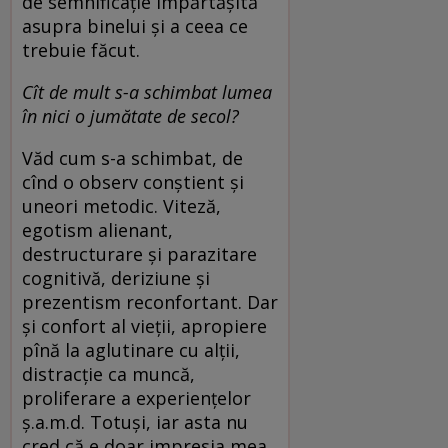
de semnificație împărtășită
asupra binelui și a ceea ce
trebuie făcut.
Cît de mult s-a schimbat lumea
în nici o jumătate de secol?
Văd cum s-a schimbat, de
cînd o observ conștient și
uneori metodic. Viteză,
egotism alienant,
destructurare și parazitare
cognitivă, deriziune și
prezentism reconfortant. Dar
și confort al vieții, apropiere
pînă la aglutinare cu alții,
distracție ca muncă,
proliferare a experiențelor
ș.a.m.d. Totuși, iar asta nu
cred că e doar impresia mea,