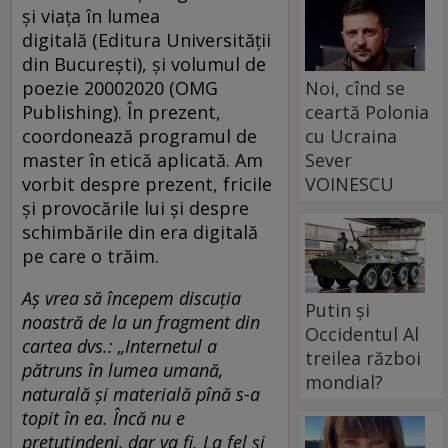
și viața în lumea
digitală (Editura Universității
din București), și volumul de
Noi, cînd se
poezie 20002020 (OMG
ceartă Polonia
Publishing). În prezent,
cu Ucraina
coordonează programul de
Sever
master în etică aplicată. Am
VOINESCU
vorbit despre prezent, fricile
și provocările lui și despre
schimbările din era digitală
pe care o trăim.
Aș vrea să începem discuția
Putin și
noastră de la un fragment din
Occidentul Al
cartea dvs.: „Internetul a
treilea război
pătruns în lumea umană,
mondial?
naturală și materială pînă s-a
topit în ea. Încă nu e
pretutindeni, dar va fi. La fel și