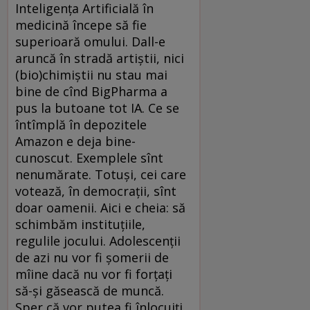
Inteligența Artificială în
medicină începe să fie
superioară omului. Dall-e
aruncă în stradă artiștii, nici
(bio)chimiștii nu stau mai
bine de cînd BigPharma a
pus la butoane tot IA. Ce se
întîmplă în depozitele
Amazon e deja bine-
cunoscut. Exemplele sînt
nenumărate. Totuși, cei care
votează, în democrații, sînt
doar oamenii. Aici e cheia: să
schimbăm instituțiile,
regulile jocului. Adolescenții
de azi nu vor fi șomerii de
mîine dacă nu vor fi forțați
să-și găsească de muncă.
Sper că vor putea fi înlocuiți