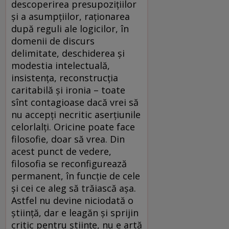
descoperirea presupozițiilor
și a asumpțiilor, raționarea
după reguli ale logicilor, în
domenii de discurs
delimitate, deschiderea și
modestia intelectuală,
insistența, reconstrucția
caritabilă și ironia – toate
sînt contagioase dacă vrei să
nu accepți necritic aserțiunile
celorlalți. Oricine poate face
filosofie, doar să vrea. Din
acest punct de vedere,
filosofia se reconfigurează
permanent, în funcție de cele
și cei ce aleg să trăiască așa.
Astfel nu devine niciodată o
știință, dar e leagăn și sprijin
critic pentru științe, nu e artă