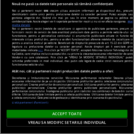
Nouă ne pasă ca datele tale personale să rămână confidențiale
Noi și partenerii noștri
606
stocăm și/sau accesăm informații pe dispozitivul dvs., precum
piese de schimb
identificatorii cookie unici pentru prelucrarea datelor cu caracter personal. Puteți accepta sau
gestiona alegerile dvs. făcând clic mai jos sau în orice moment, pe pagina cu politica de
Despre viața eternă. Un creier în borcan
confidențialitate. Aceste alegeri vor fi raportate partenerilor noștri și nu vă vor afecta navigarea.
Mai
multe detalii
ă mă salvez în cer? Păi, ce discutăm noi aici,
Noi si partenerii nostri (retelele de socializare si agentiile de publicitate partenere, precum si
furnizorii nostri de servicii de date analitice) prelucram date pentru a permite website-ului sa
domnule, neuroștiințe, filosofie, transumanism
functioneze, pentru a personaliza continutul si anunturile publicitare afisate in functie de
interesele si/sau profilul dvs., pentru a va oferi functionalitati aferente retelelor de socializare si
sau teologie? În halul ăsta am ajuns? Doamne
pentru a analiza traficul pe website. Beneficiati de drepturile prevazute de art. 15-22 din GDPR in
legatura cu prelucrarea datelor cu caracter personal. Aceste drepturi pot fi exercitate prin
ferește!
modalitatea indicata
aici
. Prin click pe “ACCEPT TOATE”, acceptati folosirea tuturor Tehnologiilor de
tip Cookie, care implica inclusiv acceptul dvs. cu privire la stocarea/accesarea informatiilor de catre
Vendor-ii cu care colaboram. Prin click pe “VREAU SA MODIFIC SETARILE INDIVIDUAL” puteti
schimba preferintele in mod individual, mai putin cele legate de cookie strict necesare pentru
functionarea website-ului.
Atât noi, cât și partenerii noștri prelucrăm datele pentru a oferi:
Dezvoltarea și îmbunătățirea serviciilor. Măsurarea performanței reclamelor. Stocarea și/sau
accesarea informațiilor de pe un dispozitiv. Utilizarea profilurilor pentru selectarea conținutului
personalizat. Crearea profilurilor de conținut personalizat. Utilizarea profilurilor pentru selectarea
publicității personalizate. Crearea profilurilor pentru publicitate personalizată. Măsurarea
performanței conținutului. Înțelegerea publicului prin statistici sau combinații de date din surse
diferite. Utilizarea de date limitate pentru a selecta publicitatea. Utilizarea datelor limitate pentru
a selecta conținutul. Date precise de geolocație și identificarea prin scanarea dispozitivului.
Listă parteneri (furnizori)
ACCEPT TOATE
VREAU SA MODIFIC SETARILE INDIVIDUAL