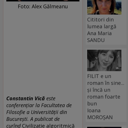
Foto: Alex Gălmeanu
Cititori din
lumea largă
Ana Maria
SANDU
FILIT e un
roman în sine...
și încă un
roman foarte
Constantin Vică
este
bun
conferențiar la Facultatea de
Ioana
Filosofie a Universității din
MOROȘAN
București. A publicat de
curînd
Civilizație algoritmică