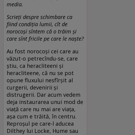
media.
Scrieți despre schimbare ca
fiind condiția lumii, cît de
norocoși sîntem că o trăim și
care sînt fricile pe care le naște?
Au fost norocoși cei care au
văzut-o petrecîndu-se, care
știu, ca heracliteeni și
heracliteene, că nu se pot
opune fluxului nesfîrșit al
curgerii, devenirii și
distrugerii. Dar acum vedem
deja instaurarea unui mod de
viață care nu mai are viața,
așa cum e trăită, în centru.
Reproșul pe care-l aducea
Dilthey lui Locke, Hume sau