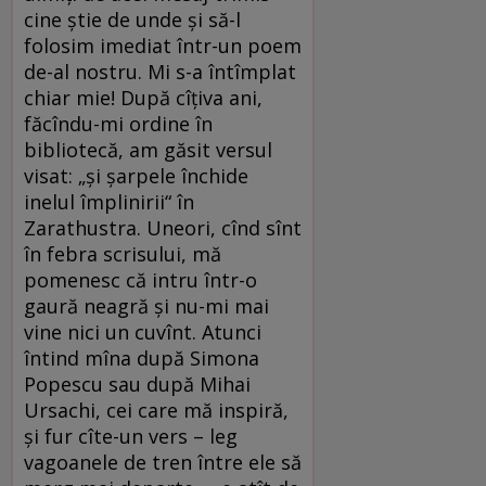
cine știe de unde și să-l
folosim imediat într-un poem
de-al nostru. Mi s-a întîmplat
chiar mie! După cîțiva ani,
făcîndu-mi ordine în
bibliotecă, am găsit versul
visat: „și șarpele închide
inelul împlinirii“ în
Zarathustra. Uneori, cînd sînt
în febra scrisului, mă
pomenesc că intru într-o
gaură neagră și nu-mi mai
vine nici un cuvînt. Atunci
întind mîna după Simona
Popescu sau după Mihai
Ursachi, cei care mă inspiră,
și fur cîte-un vers – leg
vagoanele de tren între ele să