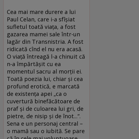
Cea mai mare durere a lui
Paul Celan, care i-a sfîșiat
sufletul toată viața, a fost
gazarea mamei sale într-un
lagăr din Transnistria. A fost
ridicată cînd el nu era acasă.
O viață întreagă l-a chinuit că
n-a împărtășit cu ea
momentul sacru al morții ei.
Toată poezia lui, chiar și cea
profund erotică, e marcată
de existența apei „ca o
cuvertură binefăcătoare de
praf și de culoarea lui gri, de
pietre, de nisip și de înot...“.
Sena e un personaj central –
o mamă sau o iubită. Se pare
că în cele mai voluptuoase