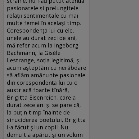
străine, nu i-au putut atenua
pasionatele și prelungitele
relații sentimentale cu mai
multe femei în același timp.
Corespondența lui cu ele,
unele au durat zeci de ani,
mă refer acum la Ingeborg
Bachmann, la Gisèle
Lestrange, soția legitimă, și
acum așteptăm cu nerăbdare
să aflăm amănunte pasionale
din corespondența lui cu o
austriacă foarte tînără,
Brigitta Eisenreich, care a
durat zece ani și se pare că,
la puțin timp înainte de
sinuciderea poetului, Brigitta
i-a făcut și un copil. Nu
demult a apărut și un volum