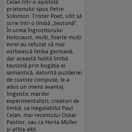
Celan într-o epistolă
prietenului spus Petre
Solomon: Trister Poet, silit să
scrie într-o limbă „teutonă“.
În urma îngrozitorului
Holocaust, mulți, foarte mulți
evrei au refuzat să mai
vorbească limba germană,
dar această hulită limbă
teutonă prin bogăția ei
semantică, datorită puzderiei
de cuvinte compuse, le-a
adus un imens avantaj
lingvistic marilor
experimentaliști, creatori de
limbă, ca inegalabilul Paul
Celan, mai recentului Oskar
Pastior, sau ca Herta Müller
și atîția alții.