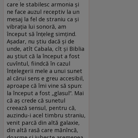
care le stabilesc armonia și
ne face auzul receptiv la un
mesaj la fel de straniu ca și
vibrația lui sonoră, am
început să înțeleg simțind.
Așadar, nu știu dacă și de
unde, atît Cabala, cît și Biblia
au știut că la început a fost
cuvîntul, fiindcă în cazul
înțelegerii mele a unui sunet
al cărui sens e greu accesibil,
aproape că îmi vine să spun:
la început a fost „glasul“. Mai
că aș crede că sunetul
creează sensul, pentru că,
auzindu-i acel timbru straniu,
venit parcă din altă galaxie,
din altă rasă care mănîncă,
doarme și iubește asemenea