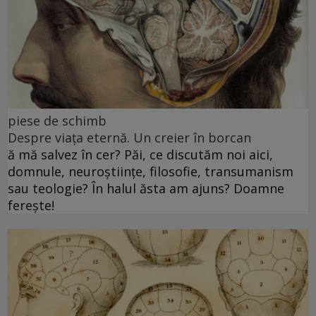
piese de schimb
Despre viața eternă. Un creier în borcan
ă mă salvez în cer? Păi, ce discutăm noi aici,
domnule, neuroștiințe, filosofie, transumanism
sau teologie? În halul ăsta am ajuns? Doamne
ferește!