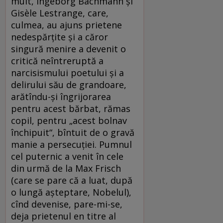
mult, Ingeborg Bachmann și
Gisèle Lestrange, care,
culmea, au ajuns prietene
nedespărțite și a căror
singură menire a devenit o
critică neîntreruptă a
narcisismului poetului și a
delirului său de grandoare,
arătîndu-și îngrijorarea
pentru acest bărbat, rămas
copil, pentru „acest bolnav
închipuit“, bîntuit de o gravă
manie a persecuției. Pumnul
cel puternic a venit în cele
din urmă de la Max Frisch
(care se pare că a luat, după
o lungă așteptare, Nobelul),
cînd devenise, pare-mi-se,
deja prietenul en titre al