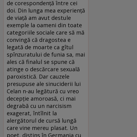
de corespondență între cei
doi. Din lunga mea experiență
de viață am avut destule
exemple la oameni din toate
categoriile sociale care să mă
convingă că dragostea e
legată de moarte ca gîtul
spînzuratului de funia sa, mai
ales că finalul se spune că
atinge o descărcare sexuală
paroxistică. Dar cauzele
presupuse ale sinuciderii lui
Celan n-au legătură cu vreo
decepție amoroasă, ci mai
degrabă cu un narcisism
exagerat, întîlnit la
alergătorul de cursă lungă
care vine mereu plasat. Un
poet, distins în Germania cu