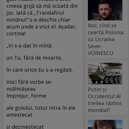
cineva grijă să mă scoată din
joc. Iată că „Trandafirul
nimănui“ s-a deschis chiar
Noi, cînd se
acum unde a vrut el. Așadar,
ceartă Polonia
cortina!
cu Ucraina
„Vi s-a dat în mînă:
Sever
VOINESCU
un Tu, fără de moarte,
în care orice Eu s-a regăsit.
Voci fără vorbe se-
nvălmășeau
Putin și
împrejur, forme
Occidentul Al
treilea război
ale golului, totul intra în ele
mondial?
amestecat
și dezmestecat