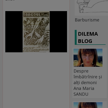
Barburisme
DILEMA
BLOG
Despre
îmbătrînire și
alți demoni
Ana Maria
SANDU