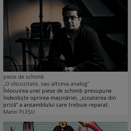
piese de schimb
„O vîscozitate, sau altceva analog”
Înlocuirea unei piese de schimb presupune
îndeobște oprirea mașinăriei, „scoaterea din
priză” a ansamblului care trebuie reparat.
Matei PLEŞU