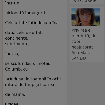
OCTOMBRIE
într-un
niciodată înmugurit.
Cele uitate întindeau mîna
Privirea ei
după cele de uitat,
pierdută, de
continente,
copil
sentimente,
neajutorat
Ana Maria
înotau,
SANDU
se scufundau și înotau.
Columb, cu
brîndușa de toamnă în ochi,
uitată de timp și floarea
de mamă,
ucidea