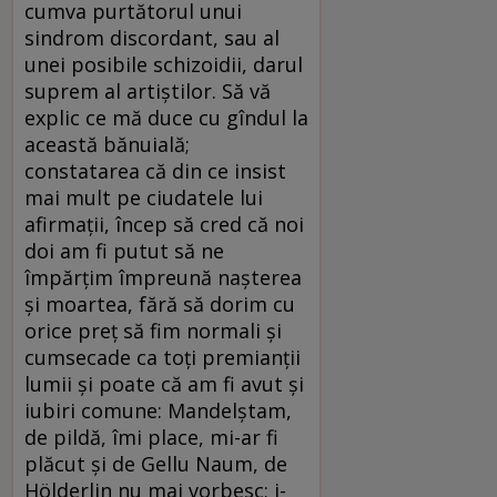
cumva purtătorul unui
sindrom discordant, sau al
unei posibile schizoidii, darul
suprem al artiștilor. Să vă
explic ce mă duce cu gîndul la
această bănuială;
constatarea că din ce insist
mai mult pe ciudatele lui
afirmații, încep să cred că noi
doi am fi putut să ne
împărțim împreună nașterea
și moartea, fără să dorim cu
orice preț să fim normali și
cumsecade ca toți premianții
lumii și poate că am fi avut și
iubiri comune: Mandelștam,
de pildă, îmi place, mi-ar fi
plăcut și de Gellu Naum, de
Hölderlin nu mai vorbesc; i-