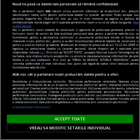
Nouă ne pasă ca datele tale personale să rămână confidențiale
Noi și partenerii noștri
606
stocăm și/sau accesăm informații pe dispozitivul dvs., precum
identificatorii cookie unici pentru prelucrarea datelor cu caracter personal. Puteți accepta sau
gestiona alegerile dvs. făcând clic mai jos sau în orice moment, pe pagina cu politica de
confidențialitate. Aceste alegeri vor fi raportate partenerilor noștri și nu vă vor afecta navigarea.
Mai
piese de schimb
multe detalii
Noi si partenerii nostri (retelele de socializare si agentiile de publicitate partenere, precum si
Poema centralei
furnizorii nostri de servicii de date analitice) prelucram date pentru a permite website-ului sa
functioneze, pentru a personaliza continutul si anunturile publicitare afisate in functie de
Am găsit-o aici, montată de fostul proprietar, și
interesele si/sau profilul dvs., pentru a va oferi functionalitati aferente retelelor de socializare si
pentru a analiza traficul pe website. Beneficiati de drepturile prevazute de art. 15-22 din GDPR in
va împlini în curînd 22 de ani.
legatura cu prelucrarea datelor cu caracter personal. Aceste drepturi pot fi exercitate prin
modalitatea indicata
aici
. Prin click pe “ACCEPT TOATE”, acceptati folosirea tuturor Tehnologiilor de
Ana Maria SANDU
tip Cookie, care implica inclusiv acceptul dvs. cu privire la stocarea/accesarea informatiilor de catre
Vendor-ii cu care colaboram. Prin click pe “VREAU SA MODIFIC SETARILE INDIVIDUAL” puteti
schimba preferintele in mod individual, mai putin cele legate de cookie strict necesare pentru
functionarea website-ului.
Atât noi, cât și partenerii noștri prelucrăm datele pentru a oferi:
Dezvoltarea și îmbunătățirea serviciilor. Măsurarea performanței reclamelor. Stocarea și/sau
accesarea informațiilor de pe un dispozitiv. Utilizarea profilurilor pentru selectarea conținutului
personalizat. Crearea profilurilor de conținut personalizat. Utilizarea profilurilor pentru selectarea
publicității personalizate. Crearea profilurilor pentru publicitate personalizată. Măsurarea
performanței conținutului. Înțelegerea publicului prin statistici sau combinații de date din surse
diferite. Utilizarea de date limitate pentru a selecta publicitatea. Utilizarea datelor limitate pentru
a selecta conținutul. Date precise de geolocație și identificarea prin scanarea dispozitivului.
Listă parteneri (furnizori)
ACCEPT TOATE
VREAU SA MODIFIC SETARILE INDIVIDUAL