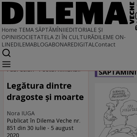
Home
TEMA SĂPTĂMÎNII
EDITORIALE ȘI
OPINII
SOCIETATE
LA ZI ÎN CULTURĂ
DILEME ON-
LINE
DILEMABLOG
ABONARE
DIGITAL
Contact
Home
CARICATU
Tema săptămînii
Paul Celan - Poetul nimănui?
SĂPTĂMÎNI
Legătura dintre
dragoste și moarte
Nora IUGA
Publicat în Dilema Veche nr.
851 din 30 iulie - 5 august
2020