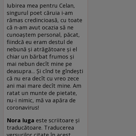
Iubirea mea pentru Celan,
singurul poet căruia i-am
rămas credincioasă, cu toate
că n-am avut ocazia să ne
cunoaștem personal, păcat,
fiindcă eu eram destul de
nebună și atrăgătoare și el
chiar un bărbat frumos și
mai nebun decît mine pe
deasupra... Și cînd te gîndești
că nu era decît cu vreo zece
ani mai mare decît mine. Am
ratat un munte de pietate,
nu-i nimic, mă va apăra de
coronavirus!
Nora Iuga
este scriitoare și
traducătoare. Traducerea
versurilor citate în acest