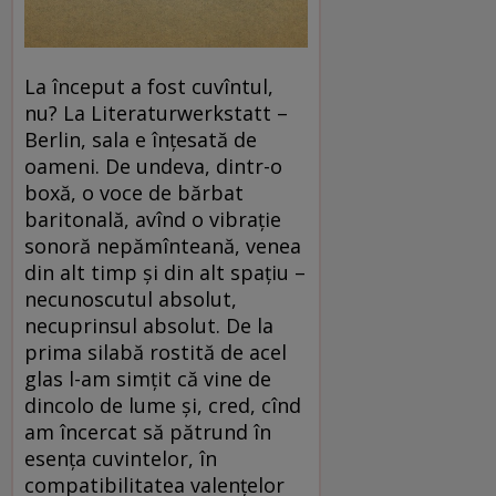
La început a fost cuvîntul,
nu? La Literaturwerkstatt –
Berlin, sala e înțesată de
oameni. De undeva, dintr-o
boxă, o voce de bărbat
baritonală, avînd o vibrație
sonoră nepămînteană, venea
din alt timp și din alt spațiu –
necunoscutul absolut,
necuprinsul absolut. De la
prima silabă rostită de acel
glas l-am simțit că vine de
dincolo de lume și, cred, cînd
am încercat să pătrund în
esența cuvintelor, în
compatibilitatea valențelor