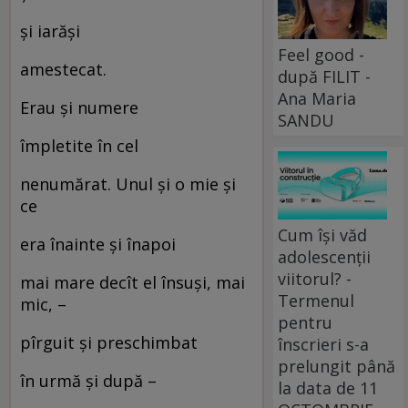
și iarăși
Feel good -
amestecat.
după FILIT -
Ana Maria
Erau și numere
SANDU
împletite în cel
nenumărat. Unul și o mie și
ce
Cum își văd
era înainte și înapoi
adolescenții
viitorul? -
mai mare decît el însuși, mai
Termenul
mic, –
pentru
pîrguit și preschimbat
înscrieri s-a
prelungit până
în urmă și după –
la data de 11