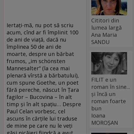
Cititori din
Iertați-mă, nu pot să scriu
lumea largă
acum, cînd ar fi împlinit 100
Ana Maria
de ani de viață, dacă nu
SANDU
împlinea 50 de ani de
moarte, despre un bărbat
frumos, „im schönsten
Mannesalter“ (la cea mai
plenară vîrstă a bărbatului),
FILIT e un
cum spune Goethe, un poet
roman în sine...
fără pereche, născut în Țara
și încă un
fagilor – Bucovina – în alt
roman foarte
timp și în alt spațiu… Despre
bun
Paul Celan vorbesc, cel
Ioana
ascuns în cărțile lui traduse
MOROȘAN
de mine pe care nu le veți
găsi nicăieri fiindcă a avut