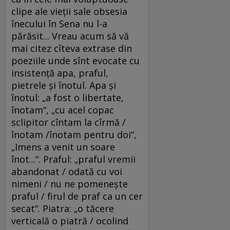
clipe ale vieții sale obsesia
înecului în Sena nu l-a
părăsit... Vreau acum să vă
mai citez cîteva extrase din
poeziile unde sînt evocate cu
insistență apa, praful,
pietrele și înotul. Apa și
înotul: „a fost o libertate,
înotam“, „cu acel copac
sclipitor cîntam la cîrmă /
înotam /înotam pentru doi“,
„Imens a venit un soare
înot...“. Praful: „praful vremii
abandonat / odată cu voi
nimeni / nu ne pomenește
praful / firul de praf ca un cer
secat“. Piatra: „o tăcere
verticală o piatră / ocolind