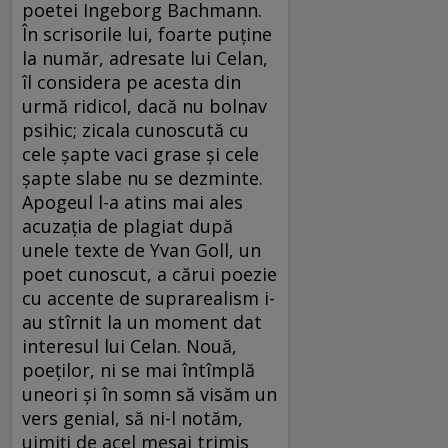
poetei Ingeborg Bachmann.
În scrisorile lui, foarte puține
la număr, adresate lui Celan,
îl considera pe acesta din
urmă ridicol, dacă nu bolnav
psihic; zicala cunoscută cu
cele șapte vaci grase și cele
șapte slabe nu se dezminte.
Apogeul l-a atins mai ales
acuzația de plagiat după
unele texte de Yvan Goll, un
poet cunoscut, a cărui poezie
cu accente de suprarealism i-
au stîrnit la un moment dat
interesul lui Celan. Nouă,
poeților, ni se mai întîmplă
uneori și în somn să visăm un
vers genial, să ni-l notăm,
uimiți de acel mesaj trimis