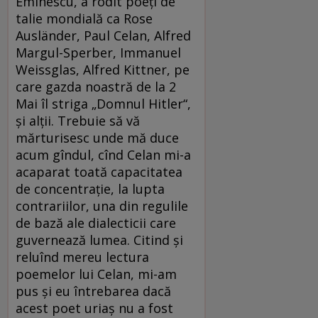
Eminescu, a rodit poeți de
talie mondială ca Rose
Ausländer, Paul Celan, Alfred
Margul-Sperber, Immanuel
Weissglas, Alfred Kittner, pe
care gazda noastră de la 2
Mai îl striga „Domnul Hitler“,
și alții. Trebuie să vă
mărturisesc unde mă duce
acum gîndul, cînd Celan mi-a
acaparat toată capacitatea
de concentrație, la lupta
contrariilor, una din regulile
de bază ale dialecticii care
guvernează lumea. Citind și
reluînd mereu lectura
poemelor lui Celan, mi-am
pus și eu întrebarea dacă
acest poet uriaș nu a fost