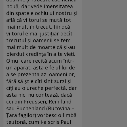
nouă, dar vede imensitatea
din spatele ochiului nostru și
află că viitorul se mută tot
mai mult în trecut, fiindcă
viitorul e mai justițiar decît
trecutul și oamenii se tem
mai mult de moarte că și-au
pierdut credința în alte vieți.
Omul care recită acum într-
un aparat, ăsta e felul lui de
a se prezenta azi oamenilor,
fără să știe cîți sînt surzi și
cîți au o ureche perfectă, dar
asta nici nu contează, dacă
cei din Preussen, Rein-land
sau Buchenland (Bucovina –
Țara fagilor) vorbesc o limbă
teutonă, cum i-a scris Paul