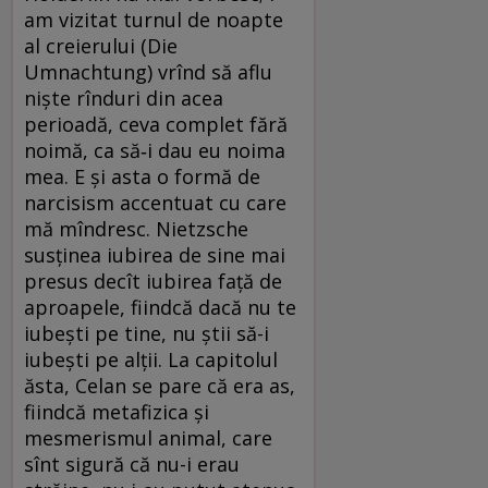
am vizitat turnul de noapte
al creierului (Die
Umnachtung) vrînd să aflu
niște rînduri din acea
perioadă, ceva complet fără
noimă, ca să‑i dau eu noima
mea. E și asta o formă de
narcisism accentuat cu care
mă mîndresc. Nietzsche
susținea iubirea de sine mai
presus decît iubirea față de
aproapele, fiindcă dacă nu te
iubești pe tine, nu știi să-i
iubești pe alții. La capitolul
ăsta, Celan se pare că era as,
fiindcă metafizica și
mesmerismul animal, care
sînt sigură că nu-i erau