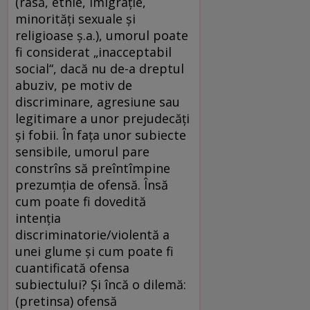
(rasă, etnie, imigrație,
minorități sexuale și
religioase ș.a.), umorul poate
fi considerat „inacceptabil
social“, dacă nu de-a dreptul
abuziv, pe motiv de
discriminare, agresiune sau
legitimare a unor prejudecăți
și fobii. În fața unor subiecte
sensibile, umorul pare
constrîns să preîntîmpine
prezumţia de ofensă. Însă
cum poate fi dovedită
intenția
discriminatorie/violentă a
unei glume și cum poate fi
cuantificată ofensa
subiectului? Și încă o dilemă:
(pretinsa) ofensă