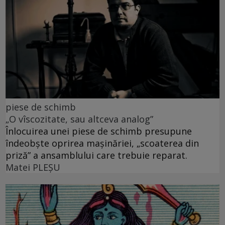
piese de schimb
„O vîscozitate, sau altceva analog”
Înlocuirea unei piese de schimb presupune
îndeobște oprirea mașinăriei, „scoaterea din
priză” a ansamblului care trebuie reparat.
Matei PLEŞU