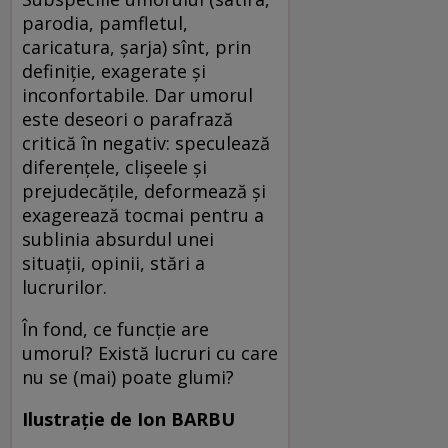
parodia, pamfletul,
caricatura, șarja) sînt, prin
definiție, exagerate și
inconfortabile. Dar umorul
este deseori o parafrază
critică în negativ: speculează
diferențele, clișeele și
prejudecățile, deformează și
exagerează tocmai pentru a
sublinia absurdul unei
situații, opinii, stări a
lucrurilor.
În fond, ce funcție are
umorul? Există lucruri cu care
nu se (mai) poate glumi?
Ilustrație de Ion BARBU