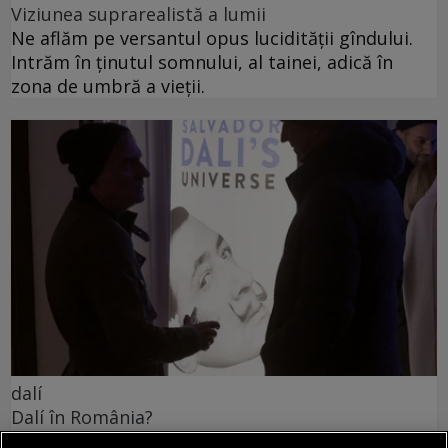
Viziunea suprarealistă a lumii
Ne aflăm pe versantul opus lucidității gîndului.
Intrăm în ținutul somnului, al tainei, adică în
zona de umbră a vieții.
dalí
Dalí în România?
Dacă ar fi să căutăm influența lui Dalí în arta