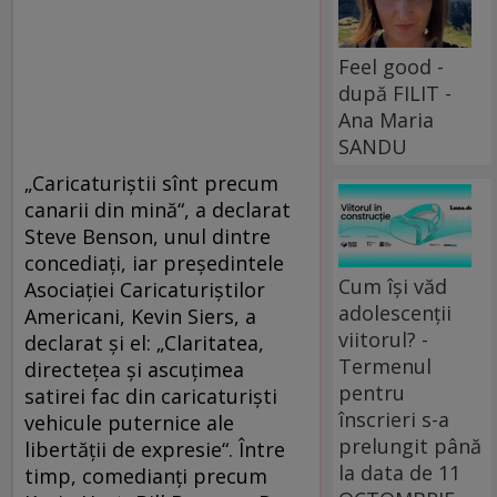
Feel good -
după FILIT -
Ana Maria
SANDU
„Caricaturiştii sînt precum
canarii din mină“, a declarat
Steve Ben­son, unul dintre
concediați, iar preșe­din­tele
Cum își văd
Asociației Carica­tu­riștilor
adolescenții
Americani, Kevin Siers, a
viitorul? -
declarat și el: „Claritatea,
Termenul
directeţea şi ascuţimea
pentru
satirei fac din caricaturiști
înscrieri s-a
vehicule puternice ale
prelungit până
libertăţii de expresie“. Între
la data de 11
timp, comedianți precum