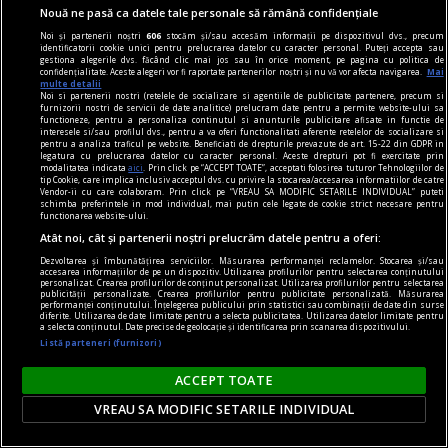
românească, este necesar ca mai întîi să
Nouă ne pasă ca datele tale personale să rămână confidențiale
înțelegem cine și ce a fost Salvador Dalí.
Noi și partenerii noștri
606
stocăm și/sau accesăm informații pe dispozitivul dvs., precum
identificatorii cookie unici pentru prelucrarea datelor cu caracter personal. Puteți accepta sau
gestiona alegerile dvs. făcând clic mai jos sau în orice moment, pe pagina cu politica de
confidențialitate. Aceste alegeri vor fi raportate partenerilor noștri și nu vă vor afecta navigarea.
Mai
multe detalii
Noi si partenerii nostri (retelele de socializare si agentiile de publicitate partenere, precum si
furnizorii nostri de servicii de date analitice) prelucram date pentru a permite website-ului sa
functioneze, pentru a personaliza continutul si anunturile publicitare afisate in functie de
interesele si/sau profilul dvs., pentru a va oferi functionalitati aferente retelelor de socializare si
pentru a analiza traficul pe website. Beneficiati de drepturile prevazute de art. 15-22 din GDPR in
legatura cu prelucrarea datelor cu caracter personal. Aceste drepturi pot fi exercitate prin
modalitatea indicata
aici
. Prin click pe “ACCEPT TOATE”, acceptati folosirea tuturor Tehnologiilor de
tip Cookie, care implica inclusiv acceptul dvs. cu privire la stocarea/accesarea informatiilor de catre
Vendor-ii cu care colaboram. Prin click pe “VREAU SA MODIFIC SETARILE INDIVIDUAL” puteti
schimba preferintele in mod individual, mai putin cele legate de cookie strict necesare pentru
functionarea website-ului.
Atât noi, cât și partenerii noștri prelucrăm datele pentru a oferi:
Dezvoltarea și îmbunătățirea serviciilor. Măsurarea performanței reclamelor. Stocarea și/sau
accesarea informațiilor de pe un dispozitiv. Utilizarea profilurilor pentru selectarea conținutului
personalizat. Crearea profilurilor de conținut personalizat. Utilizarea profilurilor pentru selectarea
publicității personalizate. Crearea profilurilor pentru publicitate personalizată. Măsurarea
performanței conținutului. Înțelegerea publicului prin statistici sau combinații de date din surse
diferite. Utilizarea de date limitate pentru a selecta publicitatea. Utilizarea datelor limitate pentru
a selecta conținutul. Date precise de geolocație și identificarea prin scanarea dispozitivului.
noile fanatisme
Listă parteneri (furnizori)
Mințile înfierbîntate
ACCEPT TOATE
Cu alte cuvinte, cum diferă noile forme de
VREAU SA MODIFIC SETARILE INDIVIDUAL
fanatism de cele din trecut?
Stela GIURGEANU