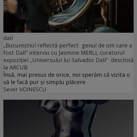
dalí
„Bucureștiul reflectă perfect genul de om care a
fost Dalí“ interviu cu Jasmine MERLI, curatorul
expoziției „Universului lui Salvador Dalí“ deschisă
la ARCUB
Însă, mai presus de orice, noi sperăm că vizita o
să le facă pur și simplu plăcere.
Sever VOINESCU