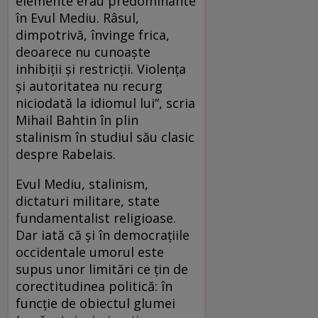
elemente erau predominante
în Evul Mediu. Râsul,
dimpotrivă, învinge frica,
deoarece nu cunoaște
inhibiții și restricții. Violența
și autoritatea nu recurg
niciodată la idiomul lui“, scria
Mihail Bahtin în plin
stalinism în studiul său clasic
despre Rabelais.
Evul Mediu, stalinism,
dictaturi militare, state
fundamentalist religioase.
Dar iată că și în democrațiile
occidentale umorul este
supus unor limitări ce țin de
corectitudinea politică: în
funcție de obiectul glumei