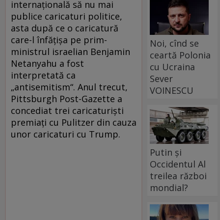
internațională să nu mai
publice caricaturi politice,
asta după ce o caricatură
care-l înfățișa pe prim-
Noi, cînd se
ministrul israelian Benjamin
ceartă Polonia
Netanyahu a fost
cu Ucraina
interpretată ca
Sever
„antisemitism“. Anul trecut,
VOINESCU
Pittsburgh Post-Gazette a
concediat trei caricaturiști
premiați cu Pulitzer din cauza
unor caricaturi cu Trump.
Putin și
Occidentul Al
treilea război
mondial?