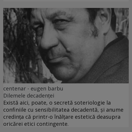
centenar - eugen barbu
Dilemele decadenței
Există aici, poate, o secretă soteriologie la
confiniile cu sensibilitatea decadentă, și anume
credința că printr-o înălțare estetică deasupra
oricărei etici contingente.