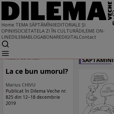
Home
TEMA SĂPTĂMÎNII
EDITORIALE ȘI
OPINII
SOCIETATE
LA ZI ÎN CULTURĂ
DILEME ON-
LINE
DILEMABLOG
ABONARE
DIGITAL
Contact
Home
CARICATU
Tema săptămînii
Rîdem de orice?
SĂPTĂMÎNI
La ce bun umorul?
Marius CHIVU
Publicat în Dilema Veche nr.
825 din 12–18 decembrie
2019