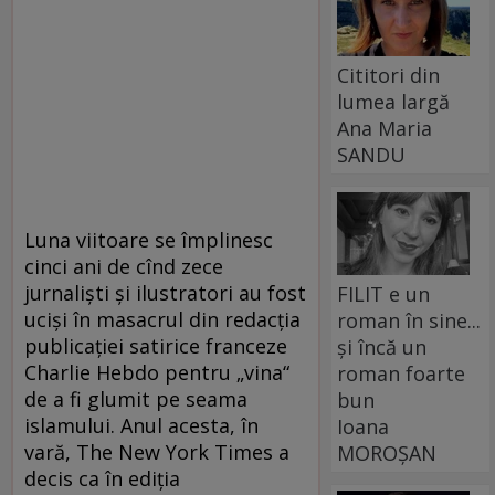
Cititori din
lumea largă
Ana Maria
SANDU
Luna viitoare se împlinesc
cinci ani de cînd zece
jurnalişti şi ilustratori au fost
FILIT e un
ucişi în masacrul din redacţia
roman în sine...
publicaţiei satirice franceze
și încă un
Charlie Hebdo pentru „vina“
roman foarte
de a fi glumit pe seama
bun
islamului. Anul acesta, în
Ioana
vară, The New York Times a
MOROȘAN
decis ca în ediția