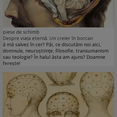
piese de schimb
Despre viața eternă. Un creier în borcan
ă mă salvez în cer? Păi, ce discutăm noi aici,
domnule, neuroștiințe, filosofie, transumanism
sau teologie? În halul ăsta am ajuns? Doamne
ferește!