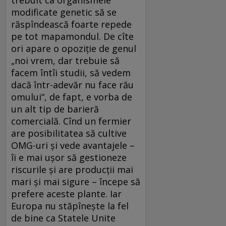
modificate genetic să se
răspîndească foarte repede
pe tot mapamondul. De cîte
ori apare o opoziţie de genul
„noi vrem, dar trebuie să
facem întîi studii, să vedem
dacă într-adevăr nu face rău
omului“, de fapt, e vorba de
un alt tip de barieră
comercială. Cînd un fermier
are posibilitatea să cultive
OMG-uri şi vede avantajele –
îi e mai uşor să gestioneze
riscurile şi are producţii mai
mari şi mai sigure – începe să
prefere aceste plante. Iar
Europa nu stăpîneşte la fel
de bine ca Statele Unite