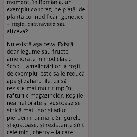
moment, în România, un
exemplu concret, pe piaţă, de
plantă cu modificări genetice
– roşie, castravete sau
altceva?
Nu există aşa ceva. Există
doar legume sau fructe
ameliorate în mod clasic.
Scopul ameliorărilor la roşii,
de exemplu, este să le reducă
apa şi zaharurile, ca să
reziste mai mult timp în
rafturile magazinelor. Roşiile
neameliorate şi gustoase se
strică mai uşor şi aduc
pierderi mai mari. Singurele
şi gustoase, şi rezistente sînt
cele mici, cherry – la care