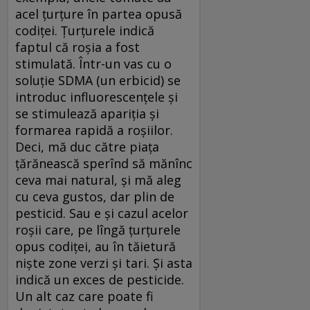
acel ţurţure în partea opusă
codiţei. Ţurţurele indică
faptul că roşia a fost
stimulată. Într-un vas cu o
soluţie SDMA (un erbicid) se
introduc influorescenţele şi
se stimulează apariţia şi
formarea rapidă a roşiilor.
Deci, mă duc către piaţa
ţărănească sperînd să mănînc
ceva mai natural, şi mă aleg
cu ceva gustos, dar plin de
pesticid. Sau e şi cazul acelor
roşii care, pe lîngă ţurţurele
opus codiţei, au în tăietură
nişte zone verzi şi tari. Şi asta
indică un exces de pesticide.
Un alt caz care poate fi