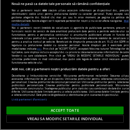
Nouă ne pasă ca datele tale personale să rămână confidențiale
găsim ieșirea din labirint.
Noi și partenerii noștri
606
stocăm și/sau accesăm informații pe dispozitivul dvs., precum
identificatorii cookie unici pentru prelucrarea datelor cu caracter personal. Puteți accepta sau
gestiona alegerile dvs. făcând clic mai jos sau în orice moment, pe pagina cu politica de
confidențialitate. Aceste alegeri vor fi raportate partenerilor noștri și nu vă vor afecta navigarea.
Mai
multe detalii
Noi si partenerii nostri (retelele de socializare si agentiile de publicitate partenere, precum si
furnizorii nostri de servicii de date analitice) prelucram date pentru a permite website-ului sa
functioneze, pentru a personaliza continutul si anunturile publicitare afisate in functie de
interesele si/sau profilul dvs., pentru a va oferi functionalitati aferente retelelor de socializare si
pentru a analiza traficul pe website. Beneficiati de drepturile prevazute de art. 15-22 din GDPR in
legatura cu prelucrarea datelor cu caracter personal. Aceste drepturi pot fi exercitate prin
modalitatea indicata
aici
. Prin click pe “ACCEPT TOATE”, acceptati folosirea tuturor Tehnologiilor de
tip Cookie, care implica inclusiv acceptul dvs. cu privire la stocarea/accesarea informatiilor de catre
Vendor-ii cu care colaboram. Prin click pe “VREAU SA MODIFIC SETARILE INDIVIDUAL” puteti
schimba preferintele in mod individual, mai putin cele legate de cookie strict necesare pentru
functionarea website-ului.
Atât noi, cât și partenerii noștri prelucrăm datele pentru a oferi:
Dezvoltarea și îmbunătățirea serviciilor. Măsurarea performanței reclamelor. Stocarea și/sau
accesarea informațiilor de pe un dispozitiv. Utilizarea profilurilor pentru selectarea conținutului
personalizat. Crearea profilurilor de conținut personalizat. Utilizarea profilurilor pentru selectarea
publicității personalizate. Crearea profilurilor pentru publicitate personalizată. Măsurarea
performanței conținutului. Înțelegerea publicului prin statistici sau combinații de date din surse
diferite. Utilizarea de date limitate pentru a selecta publicitatea. Utilizarea datelor limitate pentru
piese de schimb
a selecta conținutul. Date precise de geolocație și identificarea prin scanarea dispozitivului.
Listă parteneri (furnizori)
Poema centralei
Am găsit-o aici, montată de fostul proprietar, și
ACCEPT TOATE
va împlini în curînd 22 de ani.
VREAU SA MODIFIC SETARILE INDIVIDUAL
Ana Maria SANDU