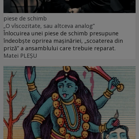
piese de schimb
„O vîscozitate, sau altceva analog”
Înlocuirea unei piese de schimb presupune
îndeobște oprirea mașinăriei, „scoaterea din
priză” a ansamblului care trebuie reparat.
Matei PLEŞU