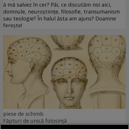
ă mă salvez în cer? Păi, ce discutăm noi aici,
domnule, neuroștiințe, filosofie, transumanism
sau teologie? În halul ăsta am ajuns? Doamne
ferește!
piese de schimb
Făpturi de unică folosință
Dar pentru a fi, realmente, mai buni, trebuie să