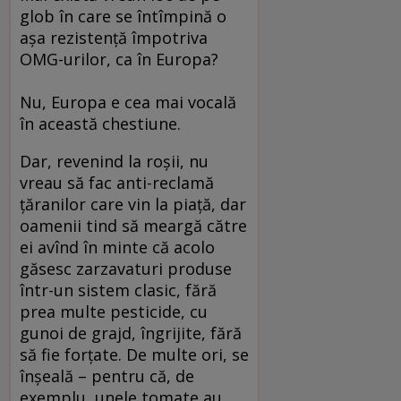
glob în care se întîmpină o
aşa rezistenţă împotriva
OMG-urilor, ca în Europa?
Nu, Europa e cea mai vocală
în această chestiune.
Dar, revenind la roşii, nu
vreau să fac anti-reclamă
ţăranilor care vin la piaţă, dar
oamenii tind să meargă către
ei avînd în minte că acolo
găsesc zarzavaturi produse
într-un sistem clasic, fără
prea multe pesticide, cu
gunoi de grajd, îngrijite, fără
să fie forţate. De multe ori, se
înşeală – pentru că, de
exemplu, unele tomate au