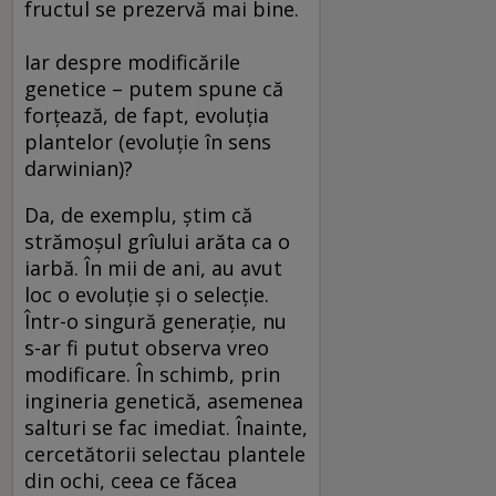
fructul se prezervă mai bine.
Iar despre modificările
genetice – putem spune că
forţează, de fapt, evoluţia
plantelor (evoluţie în sens
darwinian)?
Da, de exemplu, ştim că
strămoşul grîului arăta ca o
iarbă. În mii de ani, au avut
loc o evoluţie şi o selecţie.
Într-o singură generaţie, nu
s-ar fi putut observa vreo
modificare. În schimb, prin
ingineria genetică, asemenea
salturi se fac imediat. Înainte,
cercetătorii selectau plantele
din ochi, ceea ce făcea