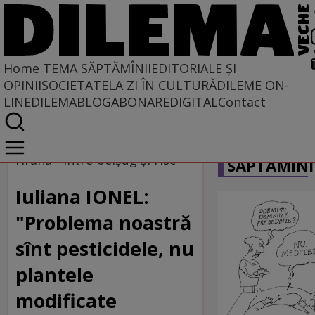
Home
TEMA SĂPTĂMÎNII
EDITORIALE ȘI
OPINII
SOCIETATE
LA ZI ÎN CULTURĂ
DILEME ON-
LINE
DILEMABLOG
ABONARE
DIGITAL
Contact
Home
CARICATU
Tema săptămînii
Hrana - între belşug şi risc
SĂPTĂMÎNI
Iuliana IONEL:
"Problema noastră
sînt pesticidele, nu
plantele
modificate