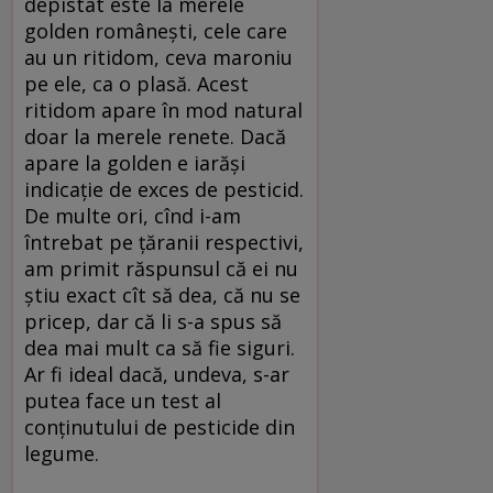
depistat este la merele
golden româneşti, cele care
au un ritidom, ceva maroniu
pe ele, ca o plasă. Acest
ritidom apare în mod natural
doar la merele renete. Dacă
apare la golden e iarăşi
indicaţie de exces de pesticid.
De multe ori, cînd i-am
întrebat pe ţăranii respectivi,
am primit răspunsul că ei nu
ştiu exact cît să dea, că nu se
pricep, dar că li s-a spus să
dea mai mult ca să fie siguri.
Ar fi ideal dacă, undeva, s-ar
putea face un test al
conţinutului de pesticide din
legume.