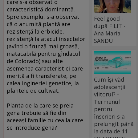
care s-a observat o
caracteristică dominantă.
Spre exemplu, s-a observat
Feel good -
că o anumită plantă are
după FILIT -
rezistenţă la erbicide,
Ana Maria
rezistenţă la atacul insectelor
SANDU
(avînd o frunză mai groasă,
inatacabilă pentru gîndacul
de Colorado) sau alte
asemenea caracteristici care
merită a fi transferate, pe
Cum își văd
calea ingineriei genetice, la
adolescenții
plantele de cultivat.
viitorul? -
Termenul
Planta de la care se preia
pentru
gena trebuie să fie din
înscrieri s-a
aceeaşi familie cu cea la care
prelungit până
se introduce gena?
la data de 11