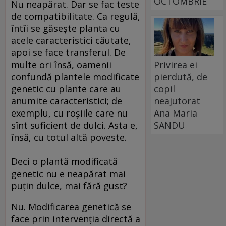
OCTOMBRIE
Nu neapărat. Dar se fac teste
de compatibilitate. Ca regulă,
întîi se găseşte planta cu
acele caracteristici căutate,
apoi se face transferul. De
multe ori însă, oamenii
Privirea ei
confundă plantele modificate
pierdută, de
genetic cu plante care au
copil
anumite caracteristici; de
neajutorat
exemplu, cu roşiile care nu
Ana Maria
sînt suficient de dulci. Asta e,
SANDU
însă, cu totul altă poveste.
Deci o plantă modificată
genetic nu e neapărat mai
puţin dulce, mai fără gust?
Nu. Modificarea genetică se
face prin intervenţia directă a