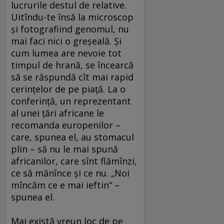
lucrurile destul de relative.
Uitîndu-te însă la microscop
şi fotografiind genomul, nu
mai faci nici o greşeală. Şi
cum lumea are nevoie tot
timpul de hrană, se încearcă
să se răspundă cît mai rapid
cerinţelor de pe piaţă. La o
conferinţă, un reprezentant
al unei ţări africane le
recomanda europenilor –
care, spunea el, au stomacul
plin – să nu le mai spună
africanilor, care sînt flămînzi,
ce să mănînce şi ce nu. „Noi
mîncăm ce e mai ieftin“ –
spunea el.
Mai există vreun loc de pe