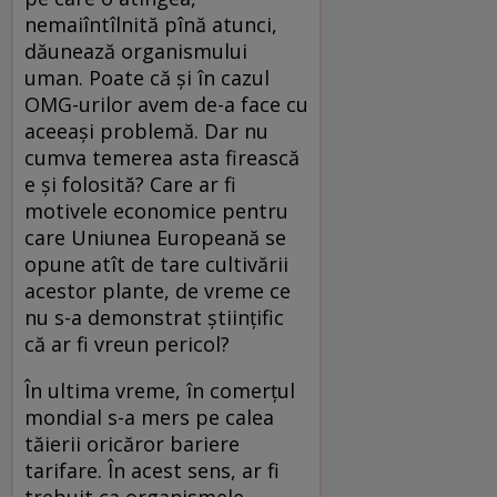
nemaiîntîlnită pînă atunci,
dăunează organismului
uman. Poate că şi în cazul
OMG-urilor avem de-a face cu
aceeaşi problemă. Dar nu
cumva temerea asta firească
e şi folosită? Care ar fi
motivele economice pentru
care Uniunea Europeană se
opune atît de tare cultivării
acestor plante, de vreme ce
nu s-a demonstrat ştiinţific
că ar fi vreun pericol?
În ultima vreme, în comerţul
mondial s-a mers pe calea
tăierii oricăror bariere
tarifare. În acest sens, ar fi
trebuit ca organismele