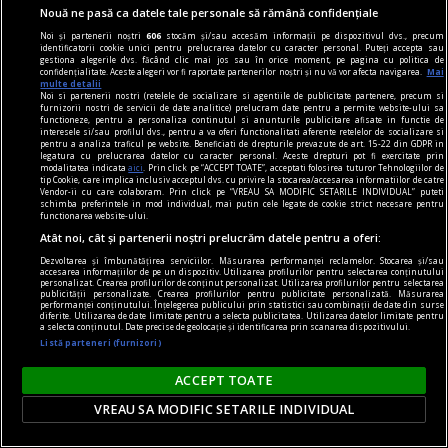
puţini vorbitori de franceză
Nouă ne pasă ca datele tale personale să rămână confidențiale
decît la începutul anilor ’90,
Noi și partenerii noștri
606
stocăm și/sau accesăm informații pe dispozitivul dvs., precum
identificatorii cookie unici pentru prelucrarea datelor cu caracter personal. Puteți accepta sau
cînd francezii veniţi într-o
gestiona alegerile dvs. făcând clic mai jos sau în orice moment, pe pagina cu politica de
confidențialitate. Aceste alegeri vor fi raportate partenerilor noștri și nu vă vor afecta navigarea.
Mai
Românie abia eliberată de
multe detalii
Noi si partenerii nostri (retelele de socializare si agentiile de publicitate partenere, precum si
comunism descopereau cu
furnizorii nostri de servicii de date analitice) prelucram date pentru a permite website-ului sa
functioneze, pentru a personaliza continutul si anunturile publicitare afisate in functie de
plăcere că franceza era cu
interesele si/sau profilul dvs., pentru a va oferi functionalitati aferente retelelor de socializare si
pentru a analiza traficul pe website. Beneficiati de drepturile prevazute de art. 15-22 din GDPR in
adevărat „a doua limbă“
legatura cu prelucrarea datelor cu caracter personal. Aceste drepturi pot fi exercitate prin
modalitatea indicata
aici
. Prin click pe “ACCEPT TOATE”, acceptati folosirea tuturor Tehnologiilor de
vorbită la noi. Acum, locul a
tip Cookie, care implica inclusiv acceptul dvs. cu privire la stocarea/accesarea informatiilor de catre
Vendor-ii cu care colaboram. Prin click pe “VREAU SA MODIFIC SETARILE INDIVIDUAL” puteti
fost luat de engleză. E de
schimba preferintele in mod individual, mai putin cele legate de cookie strict necesare pentru
functionarea website-ului.
discutat ce pierde Franţa din
Atât noi, cât și partenerii noștri prelucrăm datele pentru a oferi:
asta. Dar ce pierde România
Dezvoltarea și îmbunătățirea serviciilor. Măsurarea performanței reclamelor. Stocarea și/sau
din această „evadare în masă“
accesarea informațiilor de pe un dispozitiv. Utilizarea profilurilor pentru selectarea conținutului
personalizat. Crearea profilurilor de conținut personalizat. Utilizarea profilurilor pentru selectarea
către engleză?
publicității personalizate. Crearea profilurilor pentru publicitate personalizată. Măsurarea
performanței conținutului. Înțelegerea publicului prin statistici sau combinații de date din surse
diferite. Utilizarea de date limitate pentru a selecta publicitatea. Utilizarea datelor limitate pentru
a selecta conținutul. Date precise de geolocație și identificarea prin scanarea dispozitivului.
Această predominanţă a
Listă parteneri (furnizori)
englezei duce la gîndire unică
ACCEPT TOATE
şi la sărăcirea
instrumentarului profesional
VREAU SA MODIFIC SETARILE INDIVIDUAL
şi cultural al tinerei generaţii.