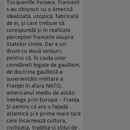
Tocqueville încoace, francezii
s-au obişnuit cu o Americă
idealizată, utopică, fabricată
de ei, şi care trebuie să
corespundă şi în realitate
percepţiei franceze asupra
Statelor Unite. Dar e un
drum cu două sensuri,
pentru că, în ciuda unor
ciondăneli legate de gaullism,
de doctrina gaullistă a
suveranităţii militare a
Franţei în afara NATO,
americanul mediu de astăzi
înţelege prin Europa – Franţa.
Şi pentru că are o faţadă
atlantică şi e prima mare ţară
care încarnează cultura,
civilizaţia, tradiţia şi stilul de