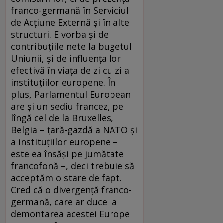
franco-germană în Serviciul
de Acţiune Externă şi în alte
structuri. E vorba şi de
contribuţiile nete la bugetul
Uniunii, şi de influenţa lor
efectivă în viaţa de zi cu zi a
instituţiilor europene. În
plus, Parlamentul European
are şi un sediu francez, pe
lîngă cel de la Bruxelles,
Belgia – ţară-gazdă a NATO şi
a instituţiilor europene –
este ea însăşi pe jumătate
francofonă –, deci trebuie să
acceptăm o stare de fapt.
Cred că o divergenţă franco-
germană, care ar duce la
demontarea acestei Europe