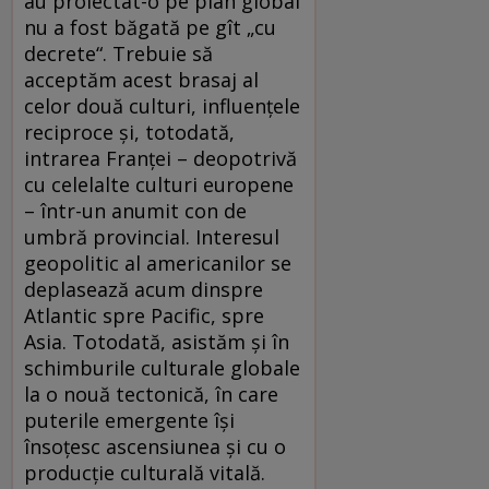
au proiectat-o pe plan global
nu a fost băgată pe gît „cu
decrete“. Trebuie să
acceptăm acest brasaj al
celor două culturi, influenţele
reciproce şi, totodată,
intrarea Franţei – deopotrivă
cu celelalte culturi europene
– într-un anumit con de
umbră provincial. Interesul
geopolitic al americanilor se
deplasează acum dinspre
Atlantic spre Pacific, spre
Asia. Totodată, asistăm şi în
schimburile culturale globale
la o nouă tectonică, în care
puterile emergente îşi
însoţesc ascensiunea şi cu o
producţie culturală vitală.