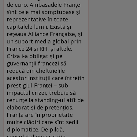
de euro. Ambasadele Franţei
sînt cele mai somptuoase şi
reprezentative în toate
capitalele lumii. Există şi
reţeaua Alliance Française, şi
un suport media global prin
France 24 şi RFI, şi altele.
Criza i-a obligat şi pe
guvernanţii francezi să
reducă din cheltuielile
acestor instituţii care întreţin
prestigiul Franţei – sub
impactul crizei, trebuie să
renunţe la standing-ul atît de
elaborat şi de pretenţios.
Franţa are în proprietate
multe clădiri care sînt sedii
diplomatice. De pildă,
consulatul general din