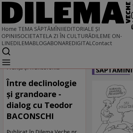
Home
TEMA SĂPTĂMÎNII
EDITORIALE ȘI
OPINII
SOCIETATE
LA ZI ÎN CULTURĂ
DILEME ON-
LINE
DILEMABLOG
ABONARE
DIGITAL
Contact
Home
CARICATU
Tema săptămînii
Franţa şi francofonia
SĂPTĂMÎNI
Între declinologie
şi grandoare -
dialog cu Teodor
BACONSCHI
Publicat în Dilema Veche nr.