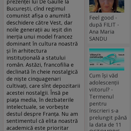
prezenţei lui De Gaulle la
Bucureşti, cînd regimul
comunist afişa o anumită
Feel good -
deschidere către Vest, dar
după FILIT -
noile generaţii au ieşit din
Ana Maria
inerţia unui model francez
SANDU
dominant în cultura noastră
şi în arhitectura
instituţională a statului
român. Astăzi, francofilia e
declinată în cheie nostalgică
Cum își văd
de nişte cinquagenari
adolescenții
cultivaţi, care sînt depozitarii
viitorul? -
acestei nostalgii. Însă pe
Termenul
piaţa media, în dezbaterile
pentru
intelectuale, se vorbeşte
înscrieri s-a
destul despre Franţa. Nu am
prelungit până
sentimentul că elita noastră
la data de 11
academică este prioritar