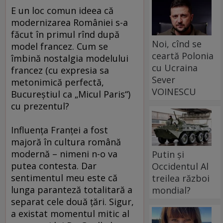
E un loc comun ideea că
modernizarea României s-a
făcut în primul rînd după
Noi, cînd se
model francez. Cum se
ceartă Polonia
îmbină nostalgia modelului
cu Ucraina
francez (cu expresia sa
Sever
metonimică perfectă,
VOINESCU
Bucureştiul ca „Micul Paris“)
cu prezentul?
Influenţa Franţei a fost
majoră în cultura română
modernă – nimeni n-o va
Putin și
putea contesta. Dar
Occidentul Al
sentimentul meu este că
treilea război
lunga paranteză totalitară a
mondial?
separat cele două ţări. Sigur,
a existat momentul mitic al