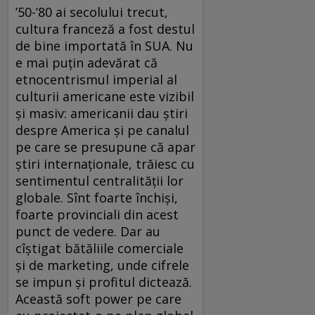
’50-’80 ai secolului trecut,
cultura franceză a fost destul
de bine importată în SUA. Nu
e mai puţin adevărat că
etnocentrismul imperial al
culturii americane este vizibil
şi masiv: americanii dau ştiri
despre America şi pe canalul
pe care se presupune că apar
ştiri internaţionale, trăiesc cu
sentimentul centralităţii lor
globale. Sînt foarte închişi,
foarte provinciali din acest
punct de vedere. Dar au
cîştigat bătăliile comerciale
şi de marketing, unde cifrele
se impun şi profitul dictează.
Această soft power pe care