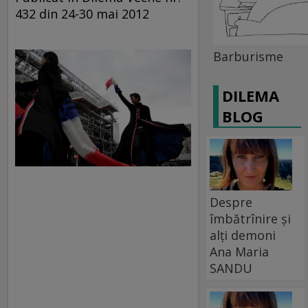
432 din 24-30 mai 2012
Barburisme
DILEMA
BLOG
Despre
îmbătrînire și
alți demoni
Ana Maria
SANDU