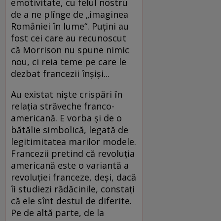
emotivitate, cu felul nostru
de a ne plînge de „imaginea
României în lume“. Puţini au
fost cei care au recunoscut
că Morrison nu spune nimic
nou, ci reia teme pe care le
dezbat francezii înşişi...
Au existat nişte crispări în
relaţia străveche franco-
americană. E vorba şi de o
bătălie simbolică, legată de
legitimitatea marilor modele.
Francezii pretind că revoluţia
americană este o variantă a
revoluţiei franceze, deşi, dacă
îi studiezi rădăcinile, constaţi
că ele sînt destul de diferite.
Pe de altă parte, de la