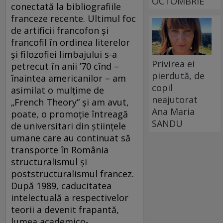
OCTOMBRIE
conectată la bibliografiile
franceze recente. Ultimul foc
de artificii francofon şi
francofil în ordinea literelor
şi filozofiei limbajului s-a
Privirea ei
petrecut în anii ’70 cînd –
pierdută, de
înaintea americanilor – am
copil
asimilat o mulţime de
neajutorat
„French Theory“ şi am avut,
Ana Maria
poate, o promoţie întreagă
SANDU
de universitari din ştiinţele
umane care au continuat să
transporte în România
structuralismul şi
poststructuralismul francez.
După 1989, caducitatea
intelectuală a respectivelor
teorii a devenit frapantă,
lumea academico-