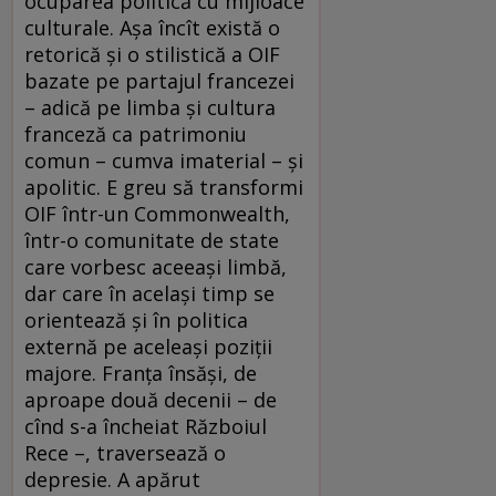
ocuparea politică cu mijloace
culturale. Aşa încît există o
retorică şi o stilistică a OIF
bazate pe partajul francezei
– adică pe limba şi cultura
franceză ca patrimoniu
comun – cumva imaterial – şi
apolitic. E greu să transformi
OIF într-un Commonwealth,
într-o comunitate de state
care vorbesc aceeaşi limbă,
dar care în acelaşi timp se
orientează şi în politica
externă pe aceleaşi poziţii
majore. Franţa însăşi, de
aproape două decenii – de
cînd s-a încheiat Războiul
Rece –, traversează o
depresie. A apărut