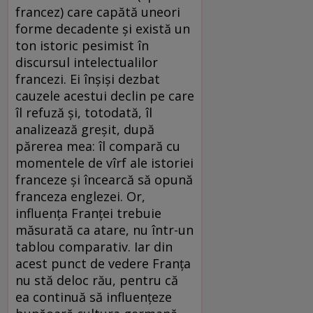
francez) care capătă uneori
forme decadente şi există un
ton istoric pesimist în
discursul intelectualilor
francezi. Ei înşişi dezbat
cauzele acestui declin pe care
îl refuză şi, totodată, îl
analizează greşit, după
părerea mea: îl compară cu
momentele de vîrf ale istoriei
franceze şi încearcă să opună
franceza englezei. Or,
influenţa Franţei trebuie
măsurată ca atare, nu într-un
tablou comparativ. Iar din
acest punct de vedere Franţa
nu stă deloc rău, pentru că
ea continuă să influenţeze