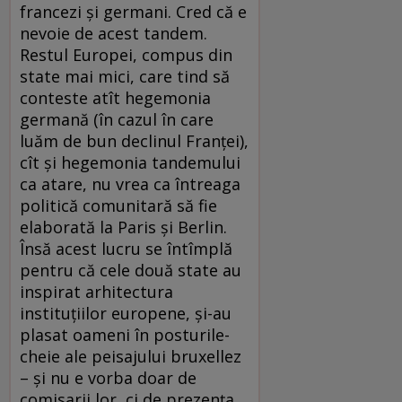
francezi şi germani. Cred că e
nevoie de acest tandem.
Restul Europei, compus din
state mai mici, care tind să
conteste atît hegemonia
germană (în cazul în care
luăm de bun declinul Franţei),
cît şi hegemonia tandemului
ca atare, nu vrea ca întreaga
politică comunitară să fie
elaborată la Paris şi Berlin.
Însă acest lucru se întîmplă
pentru că cele două state au
inspirat arhitectura
instituţiilor europene, şi-au
plasat oameni în posturile-
cheie ale peisajului bruxellez
– şi nu e vorba doar de
comisarii lor, ci de prezenţa