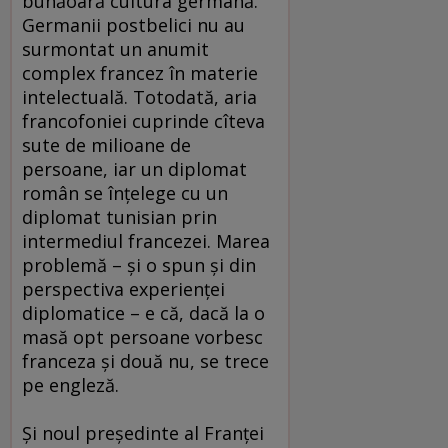
bunăoară cultura germană.
Germanii postbelici nu au
surmontat un anumit
complex francez în materie
intelectuală. Totodată, aria
francofoniei cuprinde cîteva
sute de milioane de
persoane, iar un diplomat
român se înţelege cu un
diplomat tunisian prin
intermediul francezei. Marea
problemă – şi o spun şi din
perspectiva experienţei
diplomatice – e că, dacă la o
masă opt persoane vorbesc
franceza şi două nu, se trece
pe engleză.
Şi noul preşedinte al Franţei