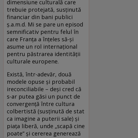
dimensiune culturală care
trebuie protejată, susţinută
financiar din bani publici
ş.a.m.d. Mi se pare un episod
semnificativ pentru felul în
care Franţa a înţeles să-şi
asume un rol internaţional
pentru păstrarea identităţii
culturale europene.
Există, într-adevăr, două
modele opuse şi probabil
ireconciliabile – deşi cred că
s-ar putea găsi un punct de
convergenţă între cultura
colbertistă (susţinută de stat
ca imagine a puterii sale) şi
piaţa liberă, unde „scapă cine
poate“ şi cererea generează