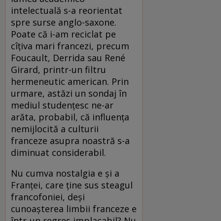
intelectuală s-a reorientat
spre surse anglo-saxone.
Poate că i-am reciclat pe
cîţiva mari francezi, precum
Foucault, Derrida sau René
Girard, printr-un filtru
hermeneutic american. Prin
urmare, astăzi un sondaj în
mediul studenţesc ne-ar
arăta, probabil, că influenţa
nemijlocită a culturii
franceze asupra noastră s-a
diminuat considerabil.
Nu cumva nostalgia e şi a
Franţei, care ţine sus steagul
francofoniei, deşi
cunoaşterea limbii franceze e
într-un regres implacabil? Nu