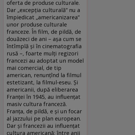
oferta de produse culturale.
Dar „excepţia culturală“ nu a
împiedicat „americanizarea“
unor produse culturale
franceze. În film, de pildă, de
douăzeci de ani – aşa cum se
întîmplă şi în cinematografia
rusă –, foarte mulţi regizori
francezi au adoptat un model
mai comercial, de tip
american, renunţînd la filmul
estetizant, la filmul-eseu. Şi
americanii, după eliberarea
Franţei în 1945, au influenţat
masiv cultura franceză.
Franţa, de pildă, e şi un focar
al jazzului pe plan european.
Dar şi francezii au influenţat
cultura americană: între anii