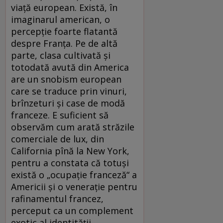
viaţă european. Există, în
imaginarul american, o
percepţie foarte flatantă
despre Franţa. Pe de altă
parte, clasa cultivată şi
totodată avută din America
are un snobism european
care se traduce prin vinuri,
brînzeturi şi case de modă
franceze. E suficient să
observăm cum arată străzile
comerciale de lux, din
California pînă la New York,
pentru a constata că totuşi
există o „ocupaţie franceză“ a
Americii şi o veneraţie pentru
rafinamentul francez,
perceput ca un complement
exotic al identităţii