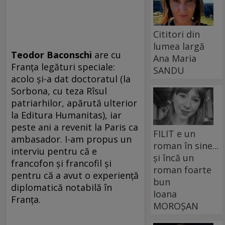
Cititori din
lumea largă
Teodor Baconschi
are cu
Ana Maria
Franţa legături speciale:
SANDU
acolo şi-a dat doctoratul (la
Sorbona, cu teza Rîsul
patriarhilor, apărută ulterior
la Editura Humanitas), iar
peste ani a revenit la Paris ca
FILIT e un
ambasador. I-am propus un
roman în sine...
interviu pentru că e
și încă un
francofon şi francofil şi
roman foarte
pentru că a avut o experienţă
bun
diplomatică notabilă în
Ioana
Franţa.
MOROȘAN