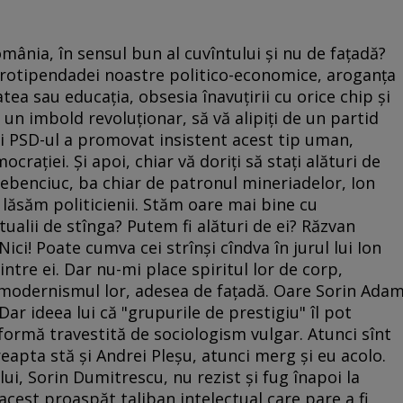
România, în sensul bun al cuvîntului şi nu de faţadă?
 protipendadei noastre politico-economice, aroganţa
tea sau educaţia, obsesia înavuţirii cu orice chip şi
ca un imbold revoluţionar, să vă alipiţi de un partid
i PSD-ul a promovat insistent acest tip uman,
craţiei. Şi apoi, chiar vă doriţi să staţi alături de
ebenciuc, ba chiar de patronul mineriadelor, Ion
lăsăm politicienii. Stăm oare mai bine cu
ectualii de stînga? Putem fi alături de ei? Răzvan
ci! Poate cumva cei strînşi cîndva în jurul lui Ion
ntre ei. Dar nu-mi place spiritul lor de corp,
modernismul lor, adesea de faţadă. Oare Sorin Ada
ar ideea lui că "grupurile de prestigiu" îl pot
 formă travestită de sociologism vulgar. Atunci sînt
apta stă şi Andrei Pleşu, atunci merg şi eu acolo.
lui, Sorin Dumitrescu, nu rezist şi fug înapoi la
 acest proaspăt taliban intelectual care pare a fi