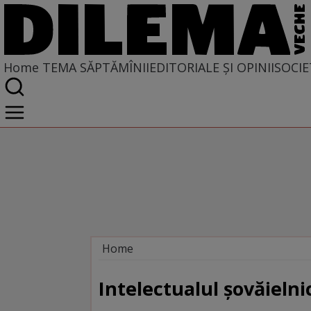
Home
TEMA SĂPTĂMÎNII
EDITORIALE ȘI OPINII
SOCIE
Home
Tema săptămînii
Intelectualul şovăielni