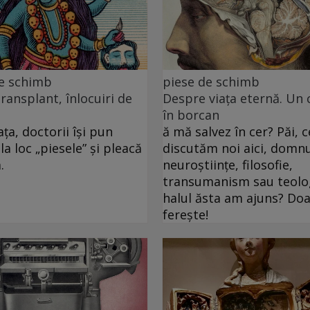
de schimb
piese de schimb
transplant, înlocuiri de
Despre viața eternă. Un 
în borcan
ța, doctorii își pun
ă mă salvez în cer? Păi, c
la loc „piesele” și pleacă
discutăm noi aici, domnu
.
neuroștiințe, filosofie,
transumanism sau teolog
halul ăsta am ajuns? D
ferește!