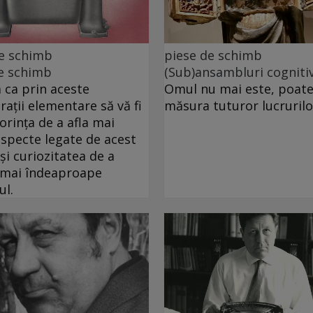
de schimb
piese de schimb
e schimb
(Sub)ansambluri cogniti
ca prin aceste
Omul nu mai este, poate
rații elementare să vă fi
măsura tuturor lucrurilo
dorința de a afla mai
specte legate de acest
 și curiozitatea de a
 mai îndeaproape
ul.