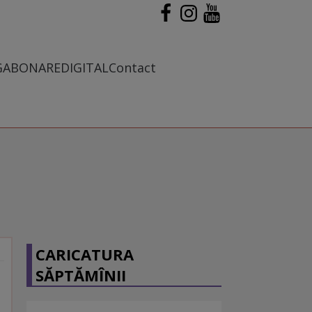
G
ABONARE
DIGITAL
Contact
CARICATURA
SĂPTĂMÎNII