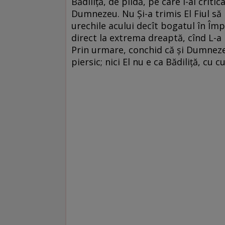
Bădiliţă, de pildă, pe care l-ai crit
Dumnezeu. Nu Şi-a trimis El Fiul să
urechile acului decît bogatul în Împ
direct la extrema dreaptă, cînd L-a l
Prin urmare, conchid că şi Dumnezeu
piersic; nici El nu e ca Bădiliţă, cu 