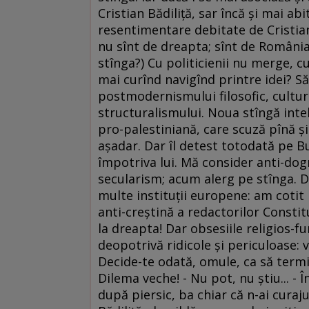
Cristian Bădiliţă, sar încă şi mai abi
resentimentare debitate de Cristian
nu sînt de dreapta; sînt de Români
stînga?) Cu politicienii nu merge, cu
mai curînd navigînd printre idei? Să
postmodernismului filosofic, cultu
structuralismului. Noua stîngă intel
pro-palestiniană, care scuză pînă ş
aşadar. Dar îl detest totodată pe Bus
împotriva lui. Mă consider anti-dogm
secularism; acum alerg pe stînga. D
multe instituţii europene: am cotit
anti-creştină a redactorilor Constit
la dreapta! Dar obsesiile religios-f
deopotrivă ridicole şi periculoase: va
Decide-te odată, omule, ca să termi
Dilema veche! - Nu pot, nu ştiu... - 
după piersic, ba chiar că n-ai curaj