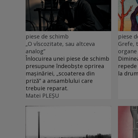
piese de schimb
piese 
„O vîscozitate, sau altceva
Grefe, 
analog”
organe
Înlocuirea unei piese de schimb
Diminea
presupune îndeobște oprirea
repede 
mașinăriei, „scoaterea din
la drum
priză” a ansamblului care
trebuie reparat.
Matei PLEŞU