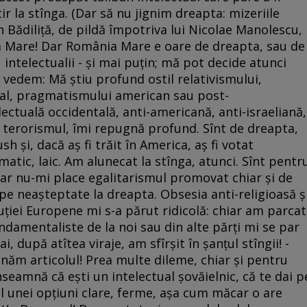
tir la stînga. (Dar să nu jignim dreapta: mizeriile
 Bădiliţă, de pildă împotriva lui Nicolae Manolescu,
a Mare! Dar România Mare e oare de dreapta, sau de
 intelectualii - şi mai puţin; mă pot decide atunci
 vedem: Mă ştiu profund ostil relativismului,
ral, pragmatismului american sau post-
ectuală occidentală, anti-americană, anti-israeliană,
i terorismul, îmi repugnă profund. Sînt de dreapta,
h şi, dacă aş fi trăit în America, aş fi votat
atic, laic. Am alunecat la stînga, atunci. Sînt pentr
ar nu-mi place egalitarismul promovat chiar şi de
 pe neaşteptate la dreapta. Obsesia anti-religioasă ş
uţiei Europene mi s-a părut ridicolă: chiar am parcat
undamentaliste de la noi sau din alte părţi mi se par
i, după atîtea viraje, am sfîrşit în şanţul stîngii! -
năm articolul! Prea multe dileme, chiar şi pentru
Înseamnă că eşti un intelectual şovăielnic, că te dai p
ul unei opţiuni clare, ferme, aşa cum măcar o are