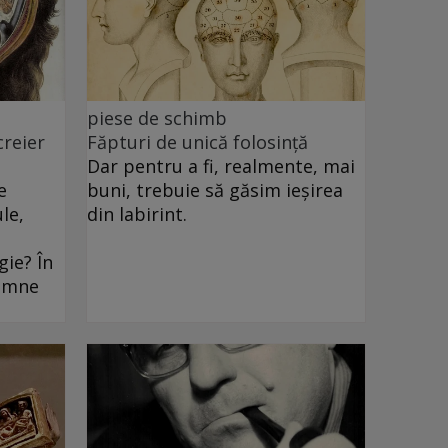
piese de schimb
creier
Făpturi de unică folosință
Dar pentru a fi, realmente, mai
e
buni, trebuie să găsim ieșirea
le,
din labirint.
ie? În
oamne