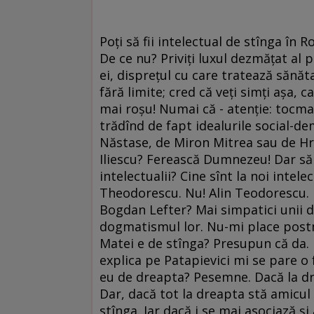
Poţi să fii intelectual de stînga în 
De ce nu? Priviţi luxul dezmăţat al
ei, dispreţul cu care tratează sănăta
fără limite; cred că veţi simţi aşa, 
mai roşu! Numai că - atenţie: tocma
trădînd de fapt idealurile social-demo
Năstase, de Miron Mitrea sau de Hr
Iliescu? Ferească Dumnezeu! Dar să 
intelectualii? Cine sînt la noi intel
Theodorescu. Nu! Alin Teodorescu. Ni
Bogdan Lefter? Mai simpatici unii di
dogmatismul lor. Nu-mi place post
Matei e de stînga? Presupun că da. D
explica pe Patapievici mi se pare o
eu de dreapta? Pesemne. Dacă la dre
Dar, dacă tot la dreapta stă amicul 
stînga. Iar dacă i se mai asociază şi