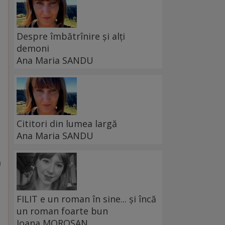
Despre îmbătrînire și alți
demoni
Ana Maria SANDU
Cititori din lumea largă
Ana Maria SANDU
m
FILIT e un roman în sine... și încă
un roman foarte bun
Ioana MOROȘAN