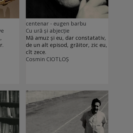
centenar - eugen barbu
ve
Cu ură și abjecție
,
Mă amuz și eu, dar constatativ,
r.
de un alt episod, grăitor, zic eu,
cît zece.
Cosmin CIOTLOŞ