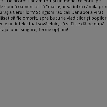
icat! - De acord! Dar am totuşi un model celebru: pe
 le spună oamenilor că "mai uşor va intra cămila pri
ărăţia Cerurilor"? Stîngism radical! Dar apoi a virat
ăsat să fie omorît, spre bucuria vlădicilor şi popilor
 e un intelectual şovăielnic, că şi El se dă pe după
curajul unei singure, ferme opţiuni!