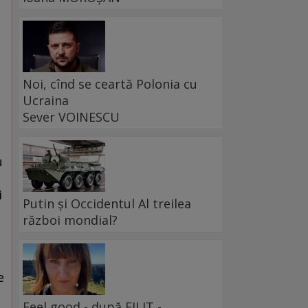
Noi, cînd se ceartă Polonia cu
Ucraina
Sever VOINESCU
u
i
Putin și Occidentul Al treilea
război mondial?
e
Feel good - după FILIT -