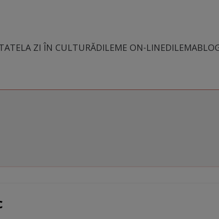
TATE
LA ZI ÎN CULTURĂ
DILEME ON-LINE
DILEMABLO
c