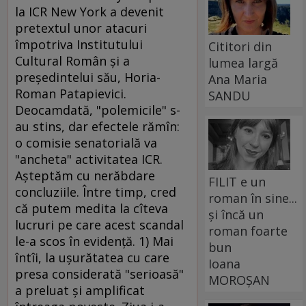
la ICR New York a devenit
pretextul unor atacuri
împotriva Institutului
Cititori din
Cultural Român şi a
lumea largă
preşedintelui său, Horia-
Ana Maria
Roman Patapievici.
SANDU
Deocamdată, "polemicile" s-
au stins, dar efectele rămîn:
o comisie senatorială va
"ancheta" activitatea ICR.
Aşteptăm cu nerăbdare
FILIT e un
concluziile. Între timp, cred
roman în sine...
că putem medita la cîteva
și încă un
lucruri pe care acest scandal
roman foarte
le-a scos în evidenţă. 1) Mai
bun
întîi, la uşurătatea cu care
Ioana
presa considerată "serioasă"
MOROȘAN
a preluat şi amplificat