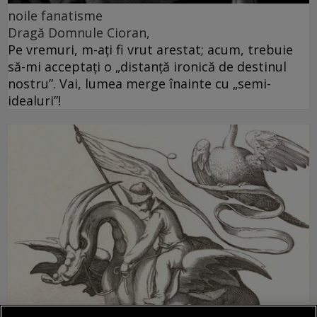
noile fanatisme
Dragă Domnule Cioran,
Pe vremuri, m-ați fi vrut arestat; acum, trebuie
să-mi acceptați o „distanță ironică de destinul
nostru”. Vai, lumea merge înainte cu „semi-
idealuri”!