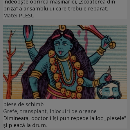
îndeobște oprirea mașinăriei, „scoaterea din
priză” a ansamblului care trebuie reparat.
Matei PLEŞU
piese de schimb
Grefe, transplant, înlocuiri de organe
Dimineața, doctorii își pun repede la loc „piesele”
și pleacă la drum.