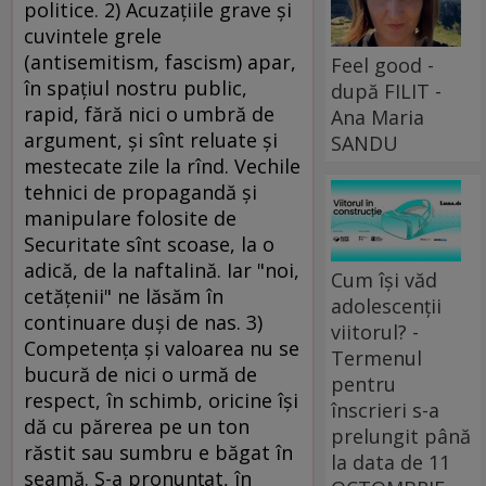
politice. 2) Acuzaţiile grave şi
cuvintele grele
(antisemitism, fascism) apar,
Feel good -
în spaţiul nostru public,
după FILIT -
rapid, fără nici o umbră de
Ana Maria
argument, şi sînt reluate şi
SANDU
mestecate zile la rînd. Vechile
tehnici de propagandă şi
manipulare folosite de
Securitate sînt scoase, la o
adică, de la naftalină. Iar "noi,
Cum își văd
cetăţenii" ne lăsăm în
adolescenții
continuare duşi de nas. 3)
viitorul? -
Competenţa şi valoarea nu se
Termenul
bucură de nici o urmă de
pentru
respect, în schimb, oricine îşi
înscrieri s-a
dă cu părerea pe un ton
prelungit până
răstit sau sumbru e băgat în
la data de 11
seamă. S-a pronunţat, în