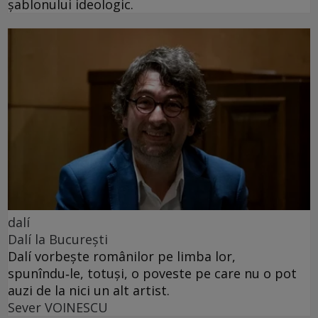
șablonului ideologic.
dalí
Dalí la București
Dalí vorbește românilor pe limba lor,
spunîndu‑le, totuși, o poveste pe care nu o pot
auzi de la nici un alt artist.
Sever VOINESCU