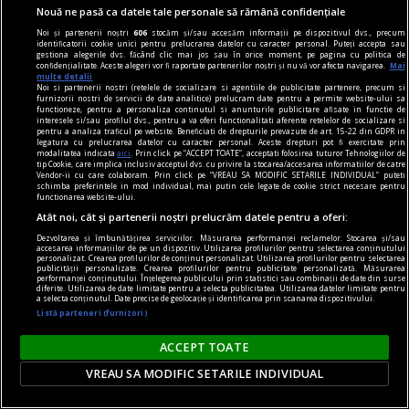
noile fanatisme
Nouă ne pasă ca datele tale personale să rămână confidențiale
„Rezistența acerbă a tuturor partidelor de a se
Noi și partenerii noștri
606
stocăm și/sau accesăm informații pe dispozitivul dvs., precum
popula cu membri educați: cea mai nocivă formă
identificatorii cookie unici pentru prelucrarea datelor cu caracter personal. Puteți accepta sau
gestiona alegerile dvs. făcând clic mai jos sau în orice moment, pe pagina cu politica de
de fanatism românesc” interviu cu jurnalistul
confidențialitate. Aceste alegeri vor fi raportate partenerilor noștri și nu vă vor afecta navigarea.
Mai
multe detalii
Cătălin PRISACARIU, cofondator Defapt.ro
Noi si partenerii nostri (retelele de socializare si agentiile de publicitate partenere, precum si
furnizorii nostri de servicii de date analitice) prelucram date pentru a permite website-ului sa
Asta e o întrebare care are foarte multe
functioneze, pentru a personaliza continutul si anunturile publicitare afisate in functie de
interesele si/sau profilul dvs., pentru a va oferi functionalitati aferente retelelor de socializare si
variabile: locul, perioada, online, offline, vîrsta,
pentru a analiza traficul pe website. Beneficiati de drepturile prevazute de art. 15-22 din GDPR in
legatura cu prelucrarea datelor cu caracter personal. Aceste drepturi pot fi exercitate prin
educația și tot așa.
modalitatea indicata
aici
. Prin click pe “ACCEPT TOATE”, acceptati folosirea tuturor Tehnologiilor de
tip Cookie, care implica inclusiv acceptul dvs. cu privire la stocarea/accesarea informatiilor de catre
Vendor-ii cu care colaboram. Prin click pe “VREAU SA MODIFIC SETARILE INDIVIDUAL” puteti
schimba preferintele in mod individual, mai putin cele legate de cookie strict necesare pentru
functionarea website-ului.
Parteneri
Atât noi, cât și partenerii noștri prelucrăm datele pentru a oferi:
Dezvoltarea și îmbunătățirea serviciilor. Măsurarea performanței reclamelor. Stocarea și/sau
accesarea informațiilor de pe un dispozitiv. Utilizarea profilurilor pentru selectarea conținutului
personalizat. Crearea profilurilor de conținut personalizat. Utilizarea profilurilor pentru selectarea
publicității personalizate. Crearea profilurilor pentru publicitate personalizată. Măsurarea
performanței conținutului. Înțelegerea publicului prin statistici sau combinații de date din surse
diferite. Utilizarea de date limitate pentru a selecta publicitatea. Utilizarea datelor limitate pentru
a selecta conținutul. Date precise de geolocație și identificarea prin scanarea dispozitivului.
Listă parteneri (furnizori)
ACCEPT TOATE
VREAU SA MODIFIC SETARILE INDIVIDUAL