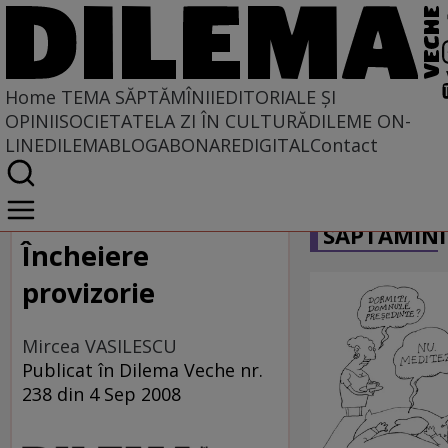
Home
TEMA SĂPTĂMÎNII
EDITORIALE ȘI
OPINII
SOCIETATE
LA ZI ÎN CULTURĂ
DILEME ON-
LINE
DILEMABLOG
ABONARE
DIGITAL
Contact
Home
CARICATU
Tema săptămînii
SĂPTĂMÎNI
Încheiere
provizorie
Mircea VASILESCU
Publicat în Dilema Veche nr.
238 din 4 Sep 2008