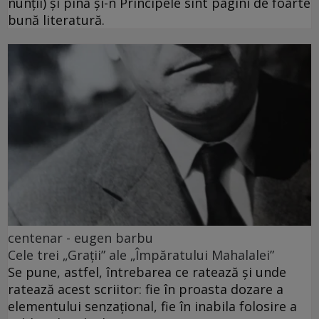
nunții) și pînă și-n Principele sînt pagini de foarte
bună literatură.
centenar - eugen barbu
Cele trei „Grații” ale „Împăratului Mahalalei”
Se pune, astfel, întrebarea ce ratează și unde
ratează acest scriitor: fie în proasta dozare a
elementului senzațional, fie în inabila folosire a