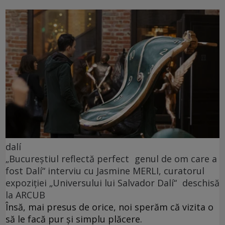
dalí
„Bucureștiul reflectă perfect genul de om care a
fost Dalí“ interviu cu Jasmine MERLI, curatorul
expoziției „Universului lui Salvador Dalí“ deschisă
la ARCUB
Însă, mai presus de orice, noi sperăm că vizita o
să le facă pur și simplu plăcere.