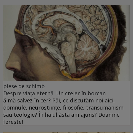
piese de schimb
Despre viața eternă. Un creier în borcan
ă mă salvez în cer? Păi, ce discutăm noi aici,
domnule, neuroștiințe, filosofie, transumanism
sau teologie? În halul ăsta am ajuns? Doamne
ferește!