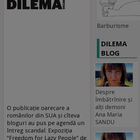
Barburisme
DILEMA
BLOG
Despre
îmbătrînire și
alți demoni
O publicaţie oarecare a
Ana Maria
românilor din SUA şi cîteva
SANDU
bloguri au pus pe agendă un
întreg scandal. Expoziţia
"Freedom for Lazy People" de