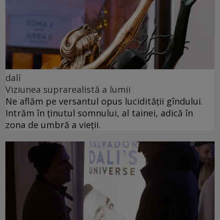
dalí
Viziunea suprarealistă a lumii
Ne aflăm pe versantul opus lucidității gîndului.
Intrăm în ținutul somnului, al tainei, adică în
zona de umbră a vieții.