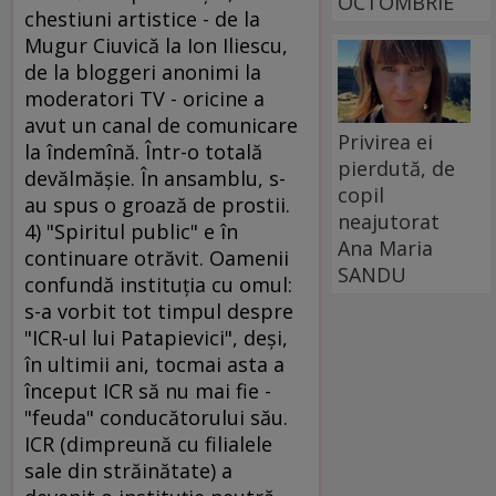
OCTOMBRIE
chestiuni artistice - de la
Mugur Ciuvică la Ion Iliescu,
de la bloggeri anonimi la
moderatori TV - oricine a
avut un canal de comunicare
Privirea ei
la îndemînă. Într-o totală
pierdută, de
devălmăşie. În ansamblu, s-
copil
au spus o groază de prostii.
neajutorat
4) "Spiritul public" e în
Ana Maria
continuare otrăvit. Oamenii
SANDU
confundă instituţia cu omul:
s-a vorbit tot timpul despre
"ICR-ul lui Patapievici", deşi,
în ultimii ani, tocmai asta a
început ICR să nu mai fie -
"feuda" conducătorului său.
ICR (dimpreună cu filialele
sale din străinătate) a