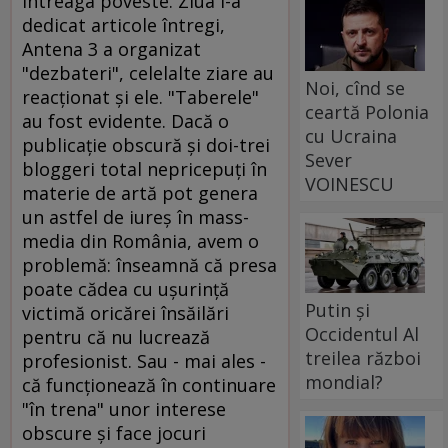
întreaga poveste. Ziua i-a
dedicat articole întregi,
Antena 3 a organizat
"dezbateri", celelalte ziare au
Noi, cînd se
reacţionat şi ele. "Taberele"
ceartă Polonia
au fost evidente. Dacă o
cu Ucraina
publicaţie obscură şi doi-trei
Sever
bloggeri total nepricepuţi în
VOINESCU
materie de artă pot genera
un astfel de iureş în mass-
media din România, avem o
problemă: înseamnă că presa
poate cădea cu uşurinţă
Putin și
victimă oricărei însăilări
Occidentul Al
pentru că nu lucrează
treilea război
profesionist. Sau - mai ales -
mondial?
că funcţionează în continuare
"în trena" unor interese
obscure şi face jocuri