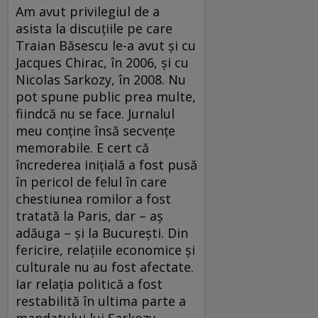
Am avut privilegiul de a
asista la discuţiile pe care
Traian Băsescu le-a avut şi cu
Jacques Chirac, în 2006, şi cu
Nicolas Sarkozy, în 2008. Nu
pot spune public prea multe,
fiindcă nu se face. Jurnalul
meu conţine însă secvenţe
memorabile. E cert că
încrederea iniţială a fost pusă
în pericol de felul în care
chestiunea romilor a fost
tratată la Paris, dar – aş
adăuga – şi la Bucureşti. Din
fericire, relaţiile economice şi
culturale nu au fost afectate.
Iar relaţia politică a fost
restabilită în ultima parte a