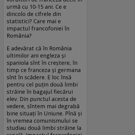
urmă cu 10-15 ani. Ce e
dincolo de cifrele din
statistici? Care mai e
impactul francofoniei în
România?
E adevărat că în România
ultimilor ani engleza şi
spaniola sînt în creştere, în
timp ce franceza şi germana
sînt în scădere. E loc însă
pentru cel puţin două limbi
străine în bagajul fiecărui
elev. Din punctul acesta de
vedere, sîntem mai degrabă
bine situaţi în Uniune. Pînă şi
în vremea comunismului se
studiau două limbi străine la