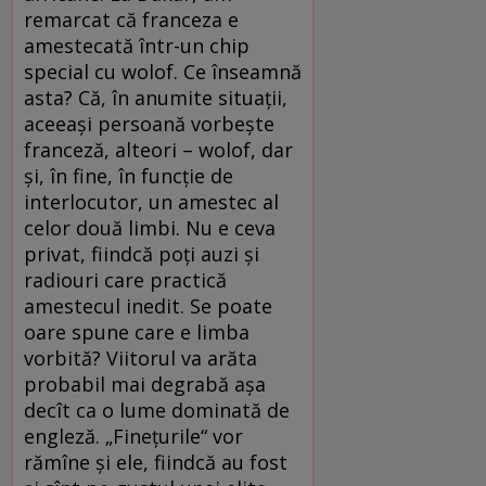
remarcat că franceza e
amestecată într-un chip
special cu wolof. Ce înseamnă
asta? Că, în anumite situaţii,
aceeaşi persoană vorbeşte
franceză, alteori – wolof, dar
şi, în fine, în funcţie de
interlocutor, un amestec al
celor două limbi. Nu e ceva
privat, fiindcă poţi auzi şi
radiouri care practică
amestecul inedit. Se poate
oare spune care e limba
vorbită? Viitorul va arăta
probabil mai degrabă aşa
decît ca o lume dominată de
engleză. „Fineţurile“ vor
rămîne şi ele, fiindcă au fost