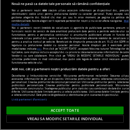
Nouă ne pasă ca datele tale personale să rămână confidențiale
Noi și partenerii noștri
606
stocăm și/sau accesăm informații pe dispozitivul dvs., precum
identificatorii cookie unici pentru prelucrarea datelor cu caracter personal. Puteți accepta sau
gestiona alegerile dvs. făcând clic mai jos sau în orice moment, pe pagina cu politica de
confidențialitate. Aceste alegeri vor fi raportate partenerilor noștri și nu vă vor afecta navigarea.
Mai
multe detalii
Noi si partenerii nostri (retelele de socializare si agentiile de publicitate partenere, precum si
furnizorii nostri de servicii de date analitice) prelucram date pentru a permite website-ului sa
functioneze, pentru a personaliza continutul si anunturile publicitare afisate in functie de
interesele si/sau profilul dvs., pentru a va oferi functionalitati aferente retelelor de socializare si
pentru a analiza traficul pe website. Beneficiati de drepturile prevazute de art. 15-22 din GDPR in
legatura cu prelucrarea datelor cu caracter personal. Aceste drepturi pot fi exercitate prin
modalitatea indicata
aici
. Prin click pe “ACCEPT TOATE”, acceptati folosirea tuturor Tehnologiilor de
tip Cookie, care implica inclusiv acceptul dvs. cu privire la stocarea/accesarea informatiilor de catre
centenar - eugen barbu
Vendor-ii cu care colaboram. Prin click pe “VREAU SA MODIFIC SETARILE INDIVIDUAL” puteti
schimba preferintele in mod individual, mai putin cele legate de cookie strict necesare pentru
Cu ură și abjecție
functionarea website-ului.
Mă amuz și eu, dar constatativ, de un alt episod,
Atât noi, cât și partenerii noștri prelucrăm datele pentru a oferi:
grăitor, zic eu, cît zece.
Dezvoltarea și îmbunătățirea serviciilor. Măsurarea performanței reclamelor. Stocarea și/sau
accesarea informațiilor de pe un dispozitiv. Utilizarea profilurilor pentru selectarea conținutului
Cosmin CIOTLOŞ
personalizat. Crearea profilurilor de conținut personalizat. Utilizarea profilurilor pentru selectarea
publicității personalizate. Crearea profilurilor pentru publicitate personalizată. Măsurarea
performanței conținutului. Înțelegerea publicului prin statistici sau combinații de date din surse
diferite. Utilizarea de date limitate pentru a selecta publicitatea. Utilizarea datelor limitate pentru
a selecta conținutul. Date precise de geolocație și identificarea prin scanarea dispozitivului.
Listă parteneri (furnizori)
ACCEPT TOATE
VREAU SA MODIFIC SETARILE INDIVIDUAL