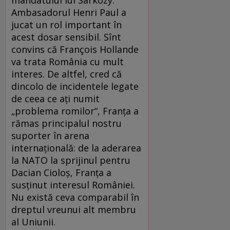
mandatului lui Sarkozy.
Ambasadorul Henri Paul a
jucat un rol important în
acest dosar sensibil. Sînt
convins că François Hollande
va trata România cu mult
interes. De altfel, cred că
dincolo de incidentele legate
de ceea ce aţi numit
„problema romilor“, Franţa a
rămas principalul nostru
suporter în arena
internaţională: de la aderarea
la NATO la sprijinul pentru
Dacian Cioloş, Franţa a
susţinut interesul României.
Nu există ceva comparabil în
dreptul vreunui alt membru
al Uniunii.