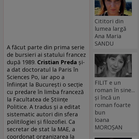
Cititori din
lumea largă
Ana Maria
SANDU
A făcut parte din prima serie
de bursieri ai statului francez
după 1989.
Cristian Preda
şi-
a dat doctoratul la Paris în
Sciences Po, iar apo a
FILIT e un
înfiinţat la Bucureşti o secţie
roman în sine...
cu predare în limba franceză
și încă un
la Facultatea de Ştiinţe
roman foarte
Politice. A tradus şi a editat
bun
sistematic autori din sfera
Ioana
politilogiei şi filozofiei. Ca
MOROȘAN
secretar de stat la MAE, a
coordonat organizarea la