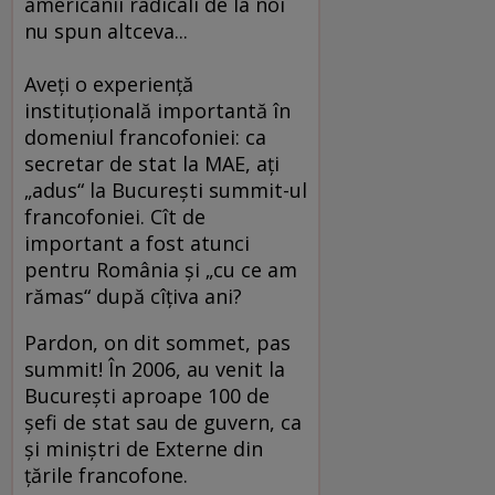
americanii radicali de la noi
nu spun altceva...
Aveţi o experienţă
instituţională importantă în
domeniul francofoniei: ca
secretar de stat la MAE, aţi
„adus“ la Bucureşti summit-ul
francofoniei. Cît de
important a fost atunci
pentru România şi „cu ce am
rămas“ după cîţiva ani?
Pardon, on dit sommet, pas
summit! În 2006, au venit la
Bucureşti aproape 100 de
şefi de stat sau de guvern, ca
şi miniştri de Externe din
ţările francofone.