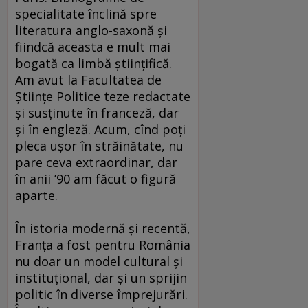
specialitate înclină spre
literatura anglo-saxonă şi
fiindcă aceasta e mult mai
bogată ca limbă ştiinţifică.
Am avut la Facultatea de
Ştiinţe Politice teze redactate
şi susţinute în franceză, dar
şi în engleză. Acum, cînd poţi
pleca uşor în străinătate, nu
pare ceva extraordinar, dar
în anii ’90 am făcut o figură
aparte.
În istoria modernă şi recentă,
Franţa a fost pentru România
nu doar un model cultural şi
instituţional, dar şi un sprijin
politic în diverse împrejurări.