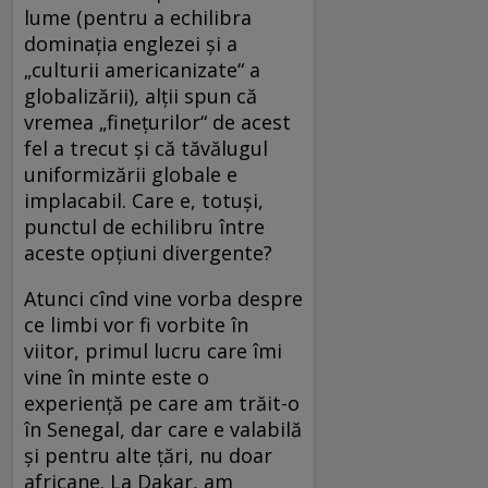
lume (pentru a echilibra
dominaţia englezei şi a
„culturii americanizate“ a
globalizării), alţii spun că
vremea „fineţurilor“ de acest
fel a trecut şi că tăvălugul
uniformizării globale e
implacabil. Care e, totuşi,
punctul de echilibru între
aceste opţiuni divergente?
Atunci cînd vine vorba despre
ce limbi vor fi vorbite în
viitor, primul lucru care îmi
vine în minte este o
experienţă pe care am trăit-o
în Senegal, dar care e valabilă
şi pentru alte ţări, nu doar
africane. La Dakar, am