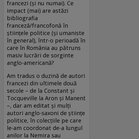
francezi (şi nu numai). Ce
impact (mai) are astăzi
bibliografia
franceză/francofonă în
ştiinţele politice (şi umaniste
în general), într-o perioadă în
care în România au pătruns
masiv lucrări de sorginte
anglo-americană?
Am tradus o duzină de autori
francezi din ultimele două
secole – de la Constant şi
Tocqueville la Aron şi Manent
–, dar am editat şi mulţi
autori anglo-saxoni de ştiinţe
politice, în colecţiile pe care
le-am coordonat de-a lungul
anilor la Nemira sau