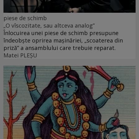
piese de schimb
„O vîscozitate, sau altceva analog”
Înlocuirea unei piese de schimb presupune
îndeobște oprirea mașinăriei, „scoaterea din
priză” a ansamblului care trebuie reparat.
Matei PLEŞU