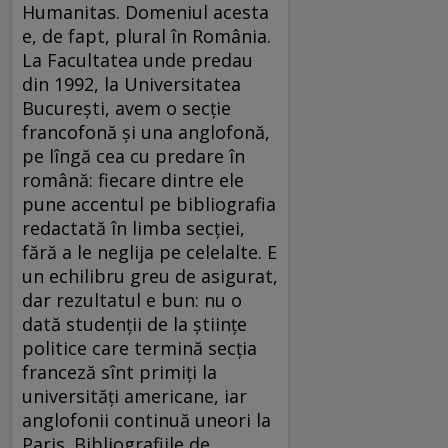
Humanitas. Domeniul acesta
e, de fapt, plural în România.
La Facultatea unde predau
din 1992, la Universitatea
Bucureşti, avem o secţie
francofonă şi una anglofonă,
pe lîngă cea cu predare în
română: fiecare dintre ele
pune accentul pe bibliografia
redactată în limba secţiei,
fără a le neglija pe celelalte. E
un echilibru greu de asigurat,
dar rezultatul e bun: nu o
dată studenţii de la ştiinţe
politice care termină secţia
franceză sînt primiţi la
universităţi americane, iar
anglofonii continuă uneori la
Paris. Bibliografiile de