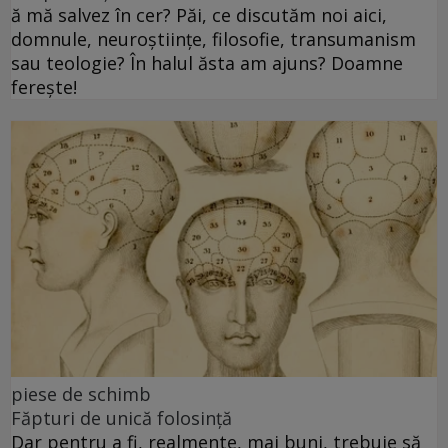
ă mă salvez în cer? Păi, ce discutăm noi aici,
domnule, neuroștiințe, filosofie, transumanism
sau teologie? În halul ăsta am ajuns? Doamne
ferește!
piese de schimb
Făpturi de unică folosință
Dar pentru a fi, realmente, mai buni, trebuie să