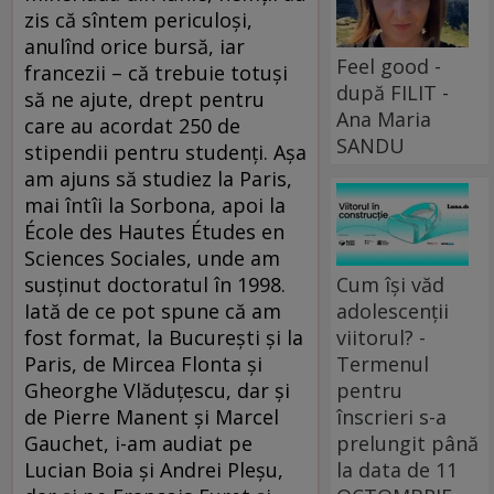
zis că sîntem periculoşi,
anulînd orice bursă, iar
Feel good -
francezii – că trebuie totuşi
după FILIT -
să ne ajute, drept pentru
Ana Maria
care au acordat 250 de
SANDU
stipendii pentru studenţi. Aşa
am ajuns să studiez la Paris,
mai întîi la Sorbona, apoi la
École des Hautes Études en
Sciences Sociales, unde am
Cum își văd
susţinut doctoratul în 1998.
adolescenții
Iată de ce pot spune că am
viitorul? -
fost format, la Bucureşti şi la
Termenul
Paris, de Mircea Flonta şi
pentru
Gheorghe Vlăduţescu, dar şi
înscrieri s-a
de Pierre Manent şi Marcel
prelungit până
Gauchet, i-am audiat pe
la data de 11
Lucian Boia şi Andrei Pleşu,