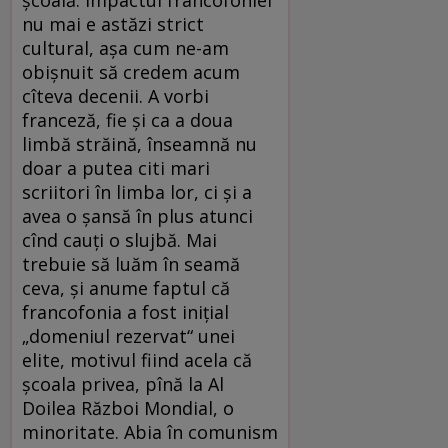
şcoală. Impactul francofoniei
nu mai e astăzi strict
cultural, aşa cum ne-am
obişnuit să credem acum
cîteva decenii. A vorbi
franceză, fie şi ca a doua
limbă străină, înseamnă nu
doar a putea citi mari
scriitori în limba lor, ci şi a
avea o şansă în plus atunci
cînd cauţi o slujbă. Mai
trebuie să luăm în seamă
ceva, şi anume faptul că
francofonia a fost iniţial
„domeniul rezervat“ unei
elite, motivul fiind acela că
şcoala privea, pînă la Al
Doilea Război Mondial, o
minoritate. Abia în comunism