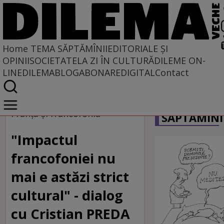
Home
TEMA SĂPTĂMÎNII
EDITORIALE ȘI
OPINII
SOCIETATE
LA ZI ÎN CULTURĂ
DILEME ON-
LINE
DILEMABLOG
ABONARE
DIGITAL
Contact
Home
CARICATU
Tema săptămînii
Franţa şi francofonia
SĂPTĂMÎNI
"Impactul
francofoniei nu
mai e astăzi strict
cultural" - dialog
cu Cristian PREDA