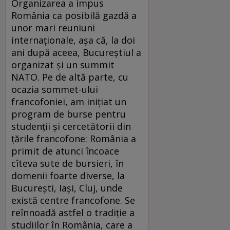
Organizarea a impus
România ca posibilă gazdă a
unor mari reuniuni
internaţionale, aşa că, la doi
ani după aceea, Bucureştiul a
organizat şi un summit
NATO. Pe de altă parte, cu
ocazia sommet-ului
francofoniei, am iniţiat un
program de burse pentru
studenţii şi cercetătorii din
ţările francofone: România a
primit de atunci încoace
cîteva sute de bursieri, în
domenii foarte diverse, la
Bucureşti, Iaşi, Cluj, unde
există centre francofone. Se
reînnoadă astfel o tradiţie a
studiilor în România, care a