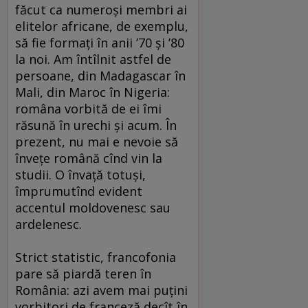
făcut ca numeroşi membri ai
elitelor africane, de exemplu,
să fie formaţi în anii ’70 şi ’80
la noi. Am întîlnit astfel de
persoane, din Madagascar în
Mali, din Maroc în Nigeria:
româna vorbită de ei îmi
răsună în urechi şi acum. În
prezent, nu mai e nevoie să
înveţe română cînd vin la
studii. O învaţă totuşi,
împrumutînd evident
accentul moldovenesc sau
ardelenesc.
Strict statistic, francofonia
pare să piardă teren în
România: azi avem mai puţini
vorbitori de franceză decît în