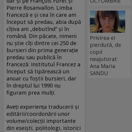
OCTOMBRIE
dar şi pe François Furet şi
Pierre Rosanvallon. Limba
franceză e şi cea în care am
început să predau, abia după
cîţiva ani „debutînd“ şi în
română. Din păcate, nimeni
Privirea ei
nu ştie cîţi dintre cei 250 de
pierdută, de
bursieri din prima generaţie
copil
predau sau publică în
neajutorat
franceză: Institutul Francez a
Ana Maria
început să tipărească un
SANDU
anuar cu foştii bursieri, dar
în dreptul lui 1990 nu
figuram prea mulţi.
Aveţi experienţa traducerii şi
editării/coordonării unor
volume/colecţii importante
din eseişti, politologi, istorici