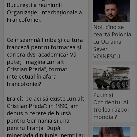
Bucureşti a reuniunii
Organizaţiei Interbaţionale a
Francofoniei.
Noi, cînd se
ceartă Polonia
Ce înseamnă limba şi cultura
cu Ucraina
franceză pentru formarea şi
Sever
cariera dvs. academică? Vă
VOINESCU
puteţi imagina „un alt
Cristian Preda“, format
intelectual în afara
francofoniei?
Putin și
Era cît pe-aci să existe „un alt
Occidentul Al
Cristian Preda“: în 1990, am
treilea război
depus o cerere de bursă
mondial?
pentru Germania şi una
pentru Franţa. După
mineriada din iunie, nemţii au