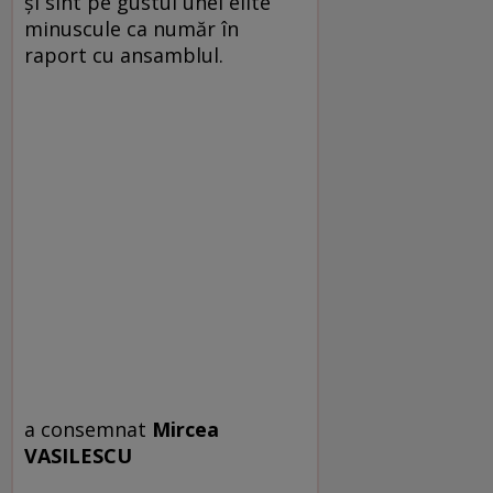
şi sînt pe gustul unei elite
minuscule ca număr în
raport cu ansamblul.
a consemnat
Mircea
VASILESCU