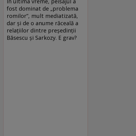
În ultima vreme, peisajul a
fost dominat de „problema
romilor“, mult mediatizată,
dar şi de o anume răceală a
relaţiilor dintre preşedinţii
Băsescu şi Sarkozy. E grav?