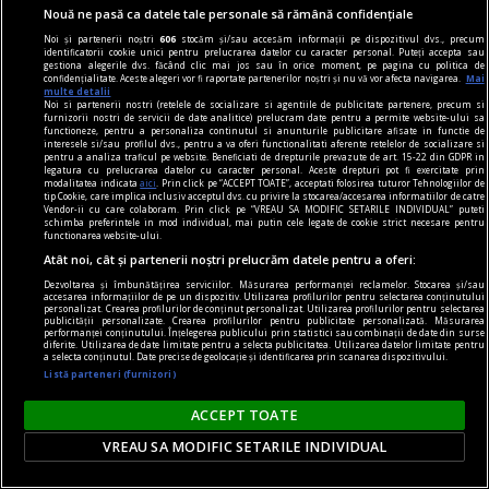
Nouă ne pasă ca datele tale personale să rămână confidențiale
Noi și partenerii noștri
606
stocăm și/sau accesăm informații pe dispozitivul dvs., precum
identificatorii cookie unici pentru prelucrarea datelor cu caracter personal. Puteți accepta sau
gestiona alegerile dvs. făcând clic mai jos sau în orice moment, pe pagina cu politica de
confidențialitate. Aceste alegeri vor fi raportate partenerilor noștri și nu vă vor afecta navigarea.
Mai
multe detalii
Noi si partenerii nostri (retelele de socializare si agentiile de publicitate partenere, precum si
furnizorii nostri de servicii de date analitice) prelucram date pentru a permite website-ului sa
functioneze, pentru a personaliza continutul si anunturile publicitare afisate in functie de
interesele si/sau profilul dvs., pentru a va oferi functionalitati aferente retelelor de socializare si
pentru a analiza traficul pe website. Beneficiati de drepturile prevazute de art. 15-22 din GDPR in
legatura cu prelucrarea datelor cu caracter personal. Aceste drepturi pot fi exercitate prin
modalitatea indicata
aici
. Prin click pe “ACCEPT TOATE”, acceptati folosirea tuturor Tehnologiilor de
tip Cookie, care implica inclusiv acceptul dvs. cu privire la stocarea/accesarea informatiilor de catre
Vendor-ii cu care colaboram. Prin click pe “VREAU SA MODIFIC SETARILE INDIVIDUAL” puteti
schimba preferintele in mod individual, mai putin cele legate de cookie strict necesare pentru
functionarea website-ului.
Atât noi, cât și partenerii noștri prelucrăm datele pentru a oferi:
Dezvoltarea și îmbunătățirea serviciilor. Măsurarea performanței reclamelor. Stocarea și/sau
accesarea informațiilor de pe un dispozitiv. Utilizarea profilurilor pentru selectarea conținutului
personalizat. Crearea profilurilor de conținut personalizat. Utilizarea profilurilor pentru selectarea
Efectul ascuns al inflației. Studiul care leagă
publicității personalizate. Crearea profilurilor pentru publicitate personalizată. Măsurarea
performanței conținutului. Înțelegerea publicului prin statistici sau combinații de date din surse
scumpirile de un risc mai mare de sinucidere
diferite. Utilizarea de date limitate pentru a selecta publicitatea. Utilizarea datelor limitate pentru
a selecta conținutul. Date precise de geolocație și identificarea prin scanarea dispozitivului.
Inflația nu înseamnă doar alimente și facturi mai
Listă parteneri (furnizori)
scumpe. Un nou studiu publicat în The Lancet
ACCEPT TOATE
Regional Health - Western Pacific arată că
VREAU SA MODIFIC SETARILE INDIVIDUAL
perioadele cu creșteri accelerate ale prețurilor
sunt asociate cu o creștere a ratei sinuciderilor,