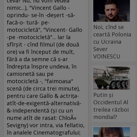
ceva? Nu, nu vom vedea
nimic...), "Vincent Gallo -
oprindu- se-în -deşert -să-
facă-o- tură- pe-
Noi, cînd se
motocicletă", "Vincent- Gallo
ceartă Polonia
-pe -motocicletă"... Iar la
cu Ucraina
sfîrşit - cînd filmul (de două
Sever
ore) va fi început de mult,
VOINESCU
fără a da semne că s-ar
îndrepta înspre undeva, în
camionetă sau pe
motocicletă -, "faimoasa"
scenă (de circa trei minute),
Putin și
pentru care Gallo & actriţa-
Occidentul Al
atît-de-exigentă-alternativă-
treilea război
&-independentă (şi cu un
mondial?
nume atît de rasat: ChloÃ«
Sevigny) vor intra, via fellatio,
în analele Cinematografului;