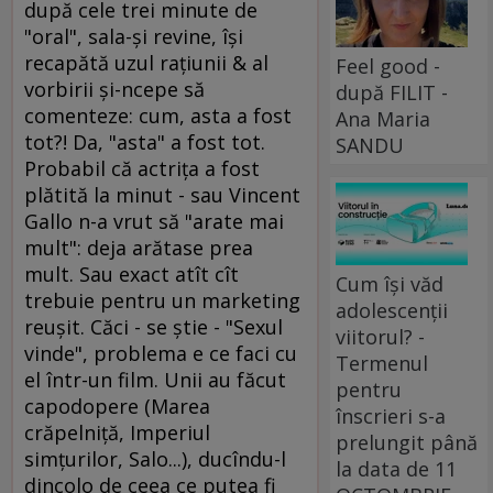
după cele trei minute de
"oral", sala-şi revine, îşi
recapătă uzul raţiunii & al
Feel good -
vorbirii şi-ncepe să
după FILIT -
comenteze: cum, asta a fost
Ana Maria
tot?! Da, "asta" a fost tot.
SANDU
Probabil că actriţa a fost
plătită la minut - sau Vincent
Gallo n-a vrut să "arate mai
mult": deja arătase prea
mult. Sau exact atît cît
Cum își văd
trebuie pentru un marketing
adolescenții
reuşit. Căci - se ştie - "Sexul
viitorul? -
vinde", problema e ce faci cu
Termenul
el într-un film. Unii au făcut
pentru
capodopere (Marea
înscrieri s-a
crăpelniţă, Imperiul
prelungit până
simţurilor, Salo...), ducîndu-l
la data de 11
dincolo de ceea ce putea fi