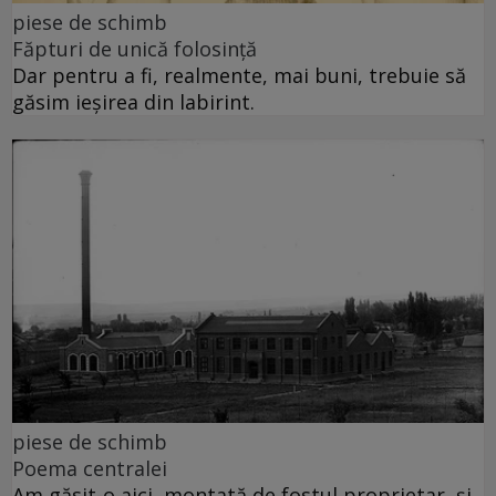
piese de schimb
Făpturi de unică folosință
Dar pentru a fi, realmente, mai buni, trebuie să
găsim ieșirea din labirint.
piese de schimb
Poema centralei
Am găsit-o aici, montată de fostul proprietar, și