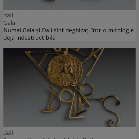
dalí
Gala
Numai Gala și Dalí sînt deghizați într‑o mitologie
deja indestructibilă.
dalí