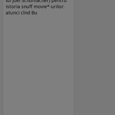
lui Joel Schumacher) pentru
istoria snuff movie*-urilor:
atunci cînd Bu