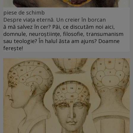
piese de schimb
Despre viața eternă. Un creier în borcan
ă mă salvez în cer? Păi, ce discutăm noi aici,
domnule, neuroștiințe, filosofie, transumanism
sau teologie? În halul ăsta am ajuns? Doamne
ferește!