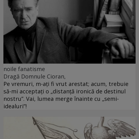
noile fanatisme
Dragă Domnule Cioran,
Pe vremuri, m-ați fi vrut arestat; acum, trebuie
să-mi acceptați o „distanță ironică de destinul
nostru”. Vai, lumea merge înainte cu „semi-
idealuri”!