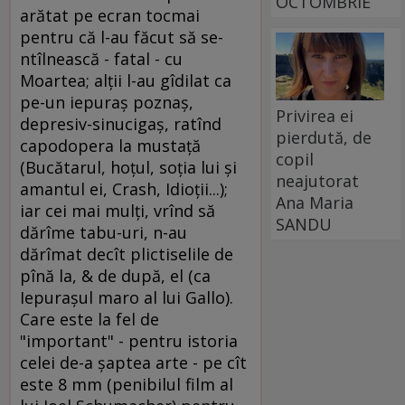
OCTOMBRIE
arătat pe ecran tocmai
pentru că l-au făcut să se-
ntîlnească - fatal - cu
Moartea; alţii l-au gîdilat ca
pe-un iepuraş poznaş,
Privirea ei
depresiv-sinucigaş, ratînd
pierdută, de
capodopera la mustaţă
copil
(Bucătarul, hoţul, soţia lui şi
neajutorat
amantul ei, Crash, Idioţii...);
Ana Maria
iar cei mai mulţi, vrînd să
SANDU
dărîme tabu-uri, n-au
dărîmat decît plictiselile de
pînă la, & de după, el (ca
Iepuraşul maro al lui Gallo).
Care este la fel de
"important" - pentru istoria
celei de-a şaptea arte - pe cît
este 8 mm (penibilul film al