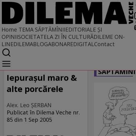
Home
TEMA SĂPTĂMÎNII
EDITORIALE ȘI
OPINII
SOCIETATE
LA ZI ÎN CULTURĂ
DILEME ON-
LINE
DILEMABLOG
ABONARE
DIGITAL
Contact
Home
CARICATU
Tema săptămînii
SĂPTĂMÎNI
Iepuraşul maro &
alte porcărele
Alex. Leo ŞERBAN
Publicat în Dilema Veche nr.
85 din 1 Sep 2005