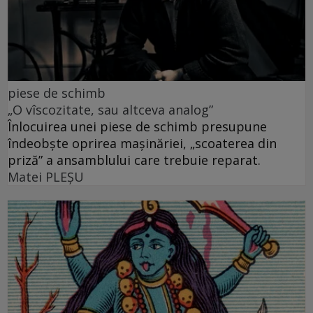
piese de schimb
„O vîscozitate, sau altceva analog”
Înlocuirea unei piese de schimb presupune
îndeobște oprirea mașinăriei, „scoaterea din
priză” a ansamblului care trebuie reparat.
Matei PLEŞU