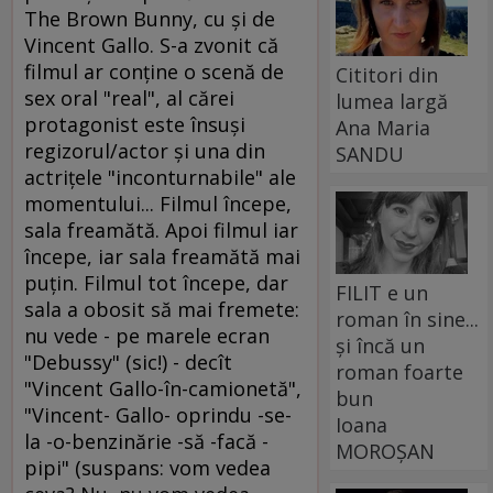
The Brown Bunny, cu şi de
Vincent Gallo. S-a zvonit că
filmul ar conţine o scenă de
Cititori din
sex oral "real", al cărei
lumea largă
protagonist este însuşi
Ana Maria
regizorul/actor şi una din
SANDU
actriţele "inconturnabile" ale
momentului... Filmul începe,
sala freamătă. Apoi filmul iar
începe, iar sala freamătă mai
puţin. Filmul tot începe, dar
FILIT e un
sala a obosit să mai fremete:
roman în sine...
nu vede - pe marele ecran
și încă un
"Debussy" (sic!) - decît
roman foarte
"Vincent Gallo-în-camionetă",
bun
"Vincent- Gallo- oprindu -se-
Ioana
la -o-benzinărie -să -facă -
MOROȘAN
pipi" (suspans: vom vedea