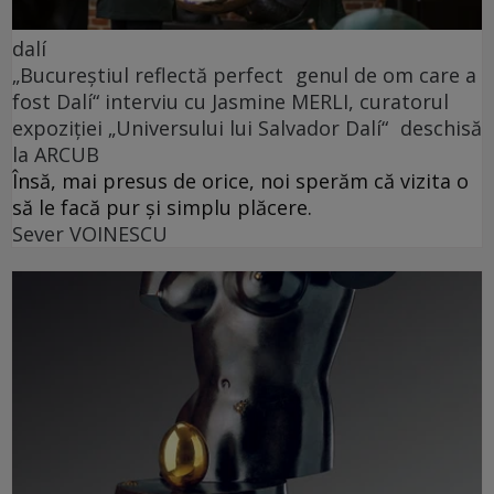
dalí
„Bucureștiul reflectă perfect genul de om care a
fost Dalí“ interviu cu Jasmine MERLI, curatorul
expoziției „Universului lui Salvador Dalí“ deschisă
la ARCUB
Însă, mai presus de orice, noi sperăm că vizita o
să le facă pur și simplu plăcere.
Sever VOINESCU