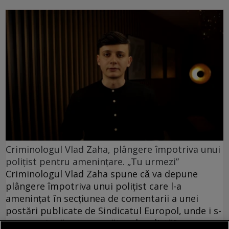
Criminologul Vlad Zaha, plângere împotriva unui
polițist pentru amenințare. „Tu urmezi”
Criminologul Vlad Zaha spune cǎ va depune
plângere împotriva unui polițist care l-a
amenințat în secțiunea de comentarii a unei
postări publicate de Sindicatul Europol, unde i s-
a transmis că este „următorul pe listă”.