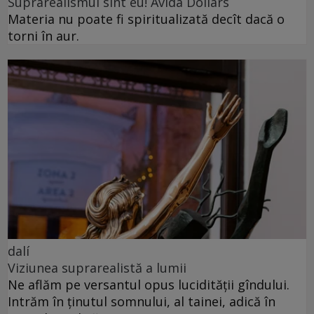
Suprarealismul sînt eu! Avida Dollars
Materia nu poate fi spiritualizată decît dacă o
torni în aur.
dalí
Viziunea suprarealistă a lumii
Ne aflăm pe versantul opus lucidității gîndului.
Intrăm în ținutul somnului, al tainei, adică în