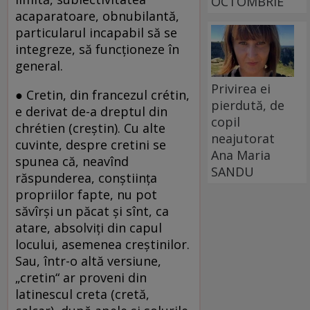
OCTOMBRIE
acaparatoare, obnubilantă,
particularul incapabil să se
integreze, să funcţioneze în
general.
Privirea ei
● Cretin, din francezul crétin,
pierdută, de
e derivat de-a dreptul din
copil
chrétien (creştin). Cu alte
neajutorat
cuvinte, despre cretini se
Ana Maria
spunea că, neavînd
SANDU
răspunderea, conştiinţa
propriilor fapte, nu pot
săvîrşi un păcat şi sînt, ca
atare, absolviţi din capul
locului, asemenea creştinilor.
Sau, într-o altă versiune,
„cretin“ ar proveni din
latinescul creta (cretă,