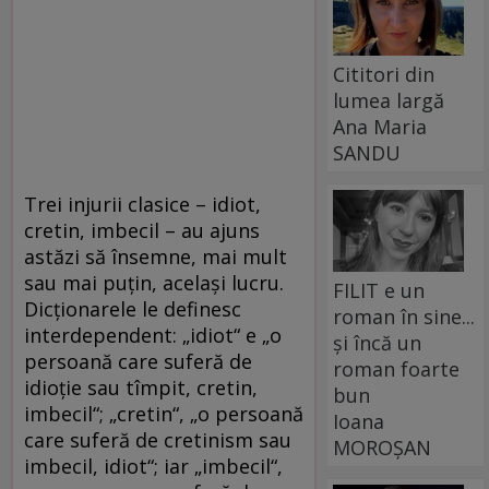
Cititori din
lumea largă
Ana Maria
SANDU
Trei injurii clasice – idiot,
cretin, imbecil – au ajuns
astăzi să însemne, mai mult
sau mai puţin, acelaşi lucru.
FILIT e un
Dicţionarele le definesc
roman în sine...
interdependent: „idiot“ e „o
și încă un
persoană care suferă de
roman foarte
idioţie sau tîmpit, cretin,
bun
imbecil“; „cretin“, „o persoană
Ioana
care suferă de cretinism sau
MOROȘAN
imbecil, idiot“; iar „imbecil“,