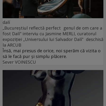
dalí
„Bucureștiul reflectă perfect genul de om care a
fost Dalí“ interviu cu Jasmine MERLI, curatorul
expoziției „Universului lui Salvador Dalí“ deschisă
la ARCUB
Însă, mai presus de orice, noi sperăm că vizita o
să le facă pur și simplu plăcere.
Sever VOINESCU