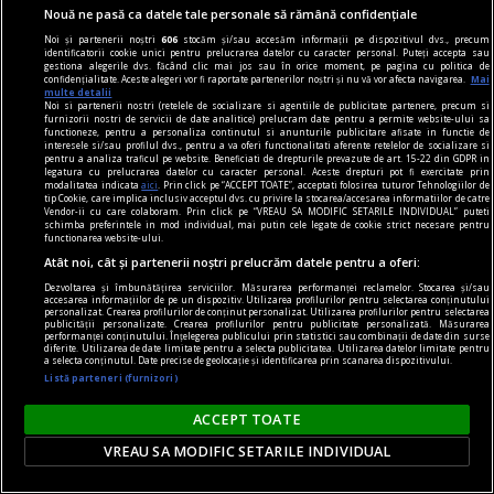
Nouă ne pasă ca datele tale personale să rămână confidențiale
Parteneri
Noi și partenerii noștri
606
stocăm și/sau accesăm informații pe dispozitivul dvs., precum
identificatorii cookie unici pentru prelucrarea datelor cu caracter personal. Puteți accepta sau
gestiona alegerile dvs. făcând clic mai jos sau în orice moment, pe pagina cu politica de
confidențialitate. Aceste alegeri vor fi raportate partenerilor noștri și nu vă vor afecta navigarea.
Mai
multe detalii
Noi si partenerii nostri (retelele de socializare si agentiile de publicitate partenere, precum si
furnizorii nostri de servicii de date analitice) prelucram date pentru a permite website-ului sa
functioneze, pentru a personaliza continutul si anunturile publicitare afisate in functie de
interesele si/sau profilul dvs., pentru a va oferi functionalitati aferente retelelor de socializare si
pentru a analiza traficul pe website. Beneficiati de drepturile prevazute de art. 15-22 din GDPR in
legatura cu prelucrarea datelor cu caracter personal. Aceste drepturi pot fi exercitate prin
modalitatea indicata
aici
. Prin click pe “ACCEPT TOATE”, acceptati folosirea tuturor Tehnologiilor de
tip Cookie, care implica inclusiv acceptul dvs. cu privire la stocarea/accesarea informatiilor de catre
Vendor-ii cu care colaboram. Prin click pe “VREAU SA MODIFIC SETARILE INDIVIDUAL” puteti
schimba preferintele in mod individual, mai putin cele legate de cookie strict necesare pentru
functionarea website-ului.
Atât noi, cât și partenerii noștri prelucrăm datele pentru a oferi:
Dezvoltarea și îmbunătățirea serviciilor. Măsurarea performanței reclamelor. Stocarea și/sau
accesarea informațiilor de pe un dispozitiv. Utilizarea profilurilor pentru selectarea conținutului
personalizat. Crearea profilurilor de conținut personalizat. Utilizarea profilurilor pentru selectarea
publicității personalizate. Crearea profilurilor pentru publicitate personalizată. Măsurarea
performanței conținutului. Înțelegerea publicului prin statistici sau combinații de date din surse
diferite. Utilizarea de date limitate pentru a selecta publicitatea. Utilizarea datelor limitate pentru
a selecta conținutul. Date precise de geolocație și identificarea prin scanarea dispozitivului.
Incredibil: cât valorează mingea golului
Listă parteneri (furnizori)
supranumit „mâna lui Dumnezeu”
ACCEPT TOATE
Balonul legendarei reușite a fost scos la licitație.
VREAU SA MODIFIC SETARILE INDIVIDUAL