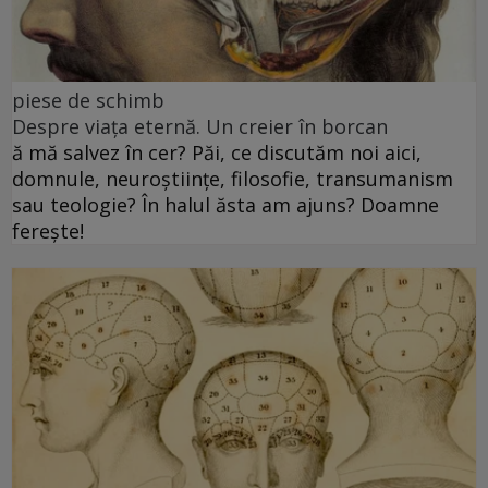
piese de schimb
Despre viața eternă. Un creier în borcan
ă mă salvez în cer? Păi, ce discutăm noi aici,
domnule, neuroștiințe, filosofie, transumanism
sau teologie? În halul ăsta am ajuns? Doamne
ferește!