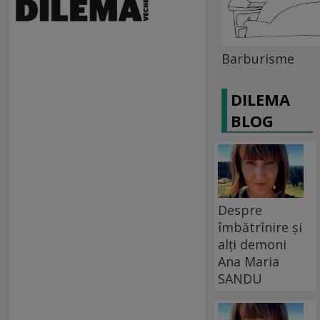
Barburisme
DILEMA
BLOG
Despre
îmbătrînire și
alți demoni
Ana Maria
SANDU