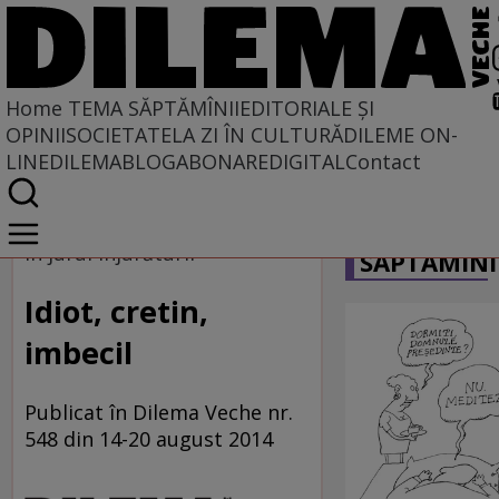
Home
TEMA SĂPTĂMÎNII
EDITORIALE ȘI
OPINII
SOCIETATE
LA ZI ÎN CULTURĂ
DILEME ON-
LINE
DILEMABLOG
ABONARE
DIGITAL
Contact
Home
CARICATU
Tema săptămînii
În jurul înjurăturii
SĂPTĂMÎNI
Idiot, cretin,
imbecil
Publicat în Dilema Veche nr.
548 din 14-20 august 2014