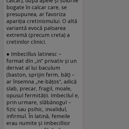
calcar), după apele şi solurile
bogate în calcar care, se
presupunea, ar favoriza
apariţia cretinismului. O altă
variantă evocă paloarea
extremă (precum creta) a
cretinilor clinici.
● Imbecillus latinesc –
format din „in“ privativ şi un
derivat al lui baculum
(baston, sprijin ferm, băţ) –
ar însemna „ne-băţos“, adică
slab, precar, fragil, moale,
opusul fermităţii. Imbecilul e,
prin urmare, slăbănogul –
fizic sau psihic, invalidul,
infirmul. În latină, femeile
erau numite şi imbecillior