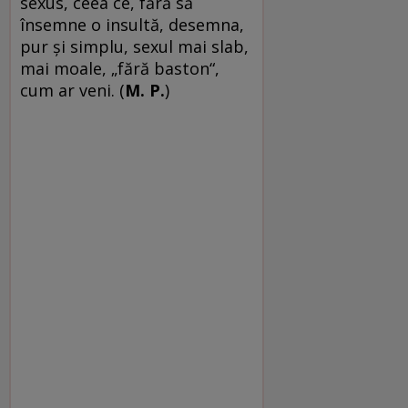
sexus, ceea ce, fără să
însemne o insultă, desemna,
pur şi simplu, sexul mai slab,
mai moale, „fără baston“,
cum ar veni. (
M. P.
)