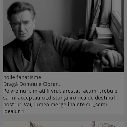
noile fanatisme
Dragă Domnule Cioran,
Pe vremuri, m-ați fi vrut arestat; acum, trebuie
să-mi acceptați o „distanță ironică de destinul
nostru”. Vai, lumea merge înainte cu „semi-
idealuri”!