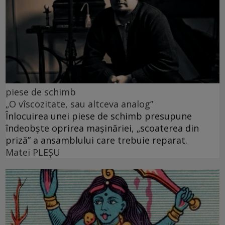
piese de schimb
„O vîscozitate, sau altceva analog”
Înlocuirea unei piese de schimb presupune
îndeobște oprirea mașinăriei, „scoaterea din
priză” a ansamblului care trebuie reparat.
Matei PLEŞU