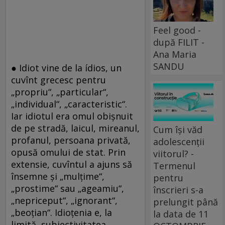
Feel good -
după FILIT -
Ana Maria
SANDU
● Idiot vine de la ídios, un
cuvînt grecesc pentru
„propriu“, „particular“,
„individual“, „caracteristic“.
Iar idiotul era omul obişnuit
de pe stradă, laicul, mireanul,
Cum își văd
profanul, persoana privată,
adolescenții
opusă omului de stat. Prin
viitorul? -
extensie, cuvîntul a ajuns să
Termenul
însemne şi „mulţime“,
pentru
„prostime“ sau „ageamiu“,
înscrieri s-a
„nepriceput“, „ignorant“,
prelungit până
„beoţian“. Idioţenia e, la
la data de 11
limită, subiectivitatea