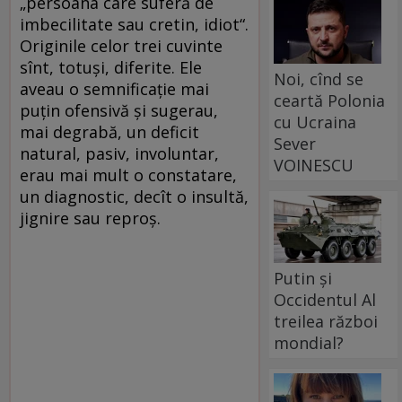
„persoana care suferă de
imbecilitate sau cretin, idiot“.
Originile celor trei cuvinte
sînt, totuşi, diferite. Ele
Noi, cînd se
aveau o semnificaţie mai
ceartă Polonia
puţin ofensivă şi sugerau,
cu Ucraina
mai degrabă, un deficit
Sever
natural, pasiv, involuntar,
VOINESCU
erau mai mult o constatare,
un diagnostic, decît o insultă,
jignire sau reproş.
Putin și
Occidentul Al
treilea război
mondial?