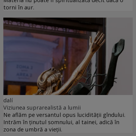
torni în aur.
dalí
Viziunea suprarealistă a lumii
Ne aflăm pe versantul opus lucidității gîndului.
Intrăm în ținutul somnului, al tainei, adică în
zona de umbră a vieții.