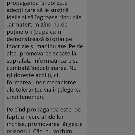
propaganda își dorește
adepți care să le susțină
ideile și să îngroașe rîndurile
„armatei“, mizînd nu de
puține ori (după cum
demonstrează istoria) pe
ipocrizie și manipulare. Pe de
alta, promovarea scoate la
suprafață informații care să
combată îndoctrinarea. Nu
își dorește acoliți, ci
formarea unor mecanisme
ale toleranței, via înțelegerea
unui fenomen.
Pe cînd propaganda este, de
fapt, un cerc al ideilor
închise, promovarea lărgește
orizontul. Căci nu vorbim