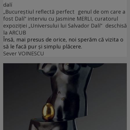
dalí
„Bucureștiul reflectă perfect genul de om care a
fost Dalí“ interviu cu Jasmine MERLI, curatorul
expoziției „Universului lui Salvador Dalí“ deschisă
la ARCUB
Însă, mai presus de orice, noi sperăm că vizita o
să le facă pur și simplu plăcere.
Sever VOINESCU