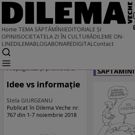
Home
TEMA SĂPTĂMÎNII
EDITORIALE ȘI
OPINII
SOCIETATE
LA ZI ÎN CULTURĂ
DILEME ON-
LINE
DILEMABLOG
ABONARE
DIGITAL
Contact
Home
CARICATU
Tema săptămînii
Propagandă și promovare
SĂPTĂMÎNI
Idee vs informație
Stela GIURGEANU
Publicat în Dilema Veche nr.
767 din 1-7 noiembrie 2018