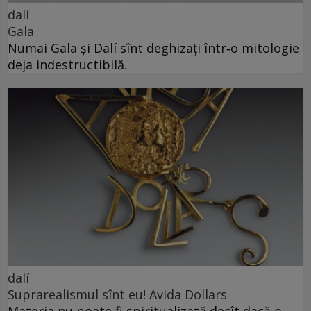
dalí
Gala
Numai Gala și Dalí sînt deghizați într‑o mitologie
deja indestructibilă.
dalí
Suprarealismul sînt eu! Avida Dollars
Materia nu poate fi spiritualizată decît dacă o