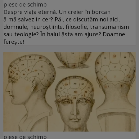
piese de schimb
Despre viața eternă. Un creier în borcan
ă mă salvez în cer? Păi, ce discutăm noi aici,
domnule, neuroștiințe, filosofie, transumanism
sau teologie? În halul ăsta am ajuns? Doamne
ferește!
piese de schimb