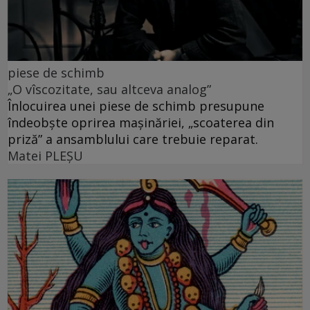
piese de schimb
„O vîscozitate, sau altceva analog”
Înlocuirea unei piese de schimb presupune
îndeobște oprirea mașinăriei, „scoaterea din
priză” a ansamblului care trebuie reparat.
Matei PLEŞU