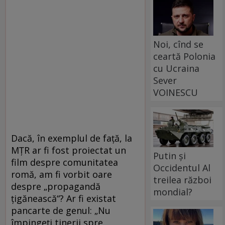
Noi, cînd se
ceartă Polonia
cu Ucraina
Sever
VOINESCU
Dacă, în exemplul de față, la
MȚR ar fi fost proiectat un
Putin și
film despre comunitatea
Occidentul Al
romă, am fi vorbit oare
treilea război
despre „propagandă
mondial?
țigănească“? Ar fi existat
pancarte de genul: „Nu
împingeți tinerii spre