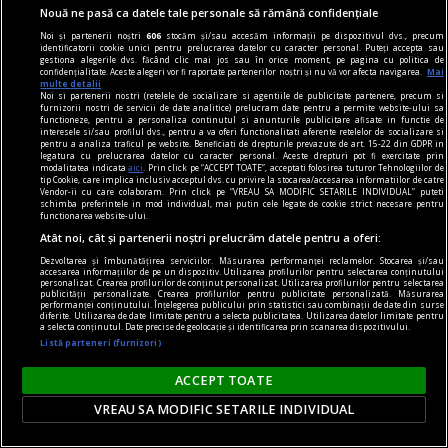
Nouă ne pasă ca datele tale personale să rămână confidențiale
Noi și partenerii noștri
606
stocăm și/sau accesăm informații pe dispozitivul dvs., precum
identificatorii cookie unici pentru prelucrarea datelor cu caracter personal. Puteți accepta sau
gestiona alegerile dvs. făcând clic mai jos sau în orice moment, pe pagina cu politica de
confidențialitate. Aceste alegeri vor fi raportate partenerilor noștri și nu vă vor afecta navigarea.
Mai
multe detalii
Noi si partenerii nostri (retelele de socializare si agentiile de publicitate partenere, precum si
furnizorii nostri de servicii de date analitice) prelucram date pentru a permite website-ului sa
functioneze, pentru a personaliza continutul si anunturile publicitare afisate in functie de
interesele si/sau profilul dvs., pentru a va oferi functionalitati aferente retelelor de socializare si
pentru a analiza traficul pe website. Beneficiati de drepturile prevazute de art. 15-22 din GDPR in
legatura cu prelucrarea datelor cu caracter personal. Aceste drepturi pot fi exercitate prin
noile fanatisme
modalitatea indicata
aici
. Prin click pe “ACCEPT TOATE”, acceptati folosirea tuturor Tehnologiilor de
tip Cookie, care implica inclusiv acceptul dvs. cu privire la stocarea/accesarea informatiilor de catre
„Rezistența acerbă a tuturor partidelor de a se
Vendor-ii cu care colaboram. Prin click pe “VREAU SA MODIFIC SETARILE INDIVIDUAL” puteti
schimba preferintele in mod individual, mai putin cele legate de cookie strict necesare pentru
popula cu membri educați: cea mai nocivă formă
functionarea website-ului.
Atât noi, cât și partenerii noștri prelucrăm datele pentru a oferi:
de fanatism românesc” interviu cu jurnalistul
Dezvoltarea și îmbunătățirea serviciilor. Măsurarea performanței reclamelor. Stocarea și/sau
Cătălin PRISACARIU, cofondator Defapt.ro
accesarea informațiilor de pe un dispozitiv. Utilizarea profilurilor pentru selectarea conținutului
personalizat. Crearea profilurilor de conținut personalizat. Utilizarea profilurilor pentru selectarea
Asta e o întrebare care are foarte multe
publicității personalizate. Crearea profilurilor pentru publicitate personalizată. Măsurarea
performanței conținutului. Înțelegerea publicului prin statistici sau combinații de date din surse
variabile: locul, perioada, online, offline, vîrsta,
diferite. Utilizarea de date limitate pentru a selecta publicitatea. Utilizarea datelor limitate pentru
a selecta conținutul. Date precise de geolocație și identificarea prin scanarea dispozitivului.
educația și tot așa.
Listă parteneri (furnizori)
ACCEPT TOATE
Parteneri
VREAU SA MODIFIC SETARILE INDIVIDUAL