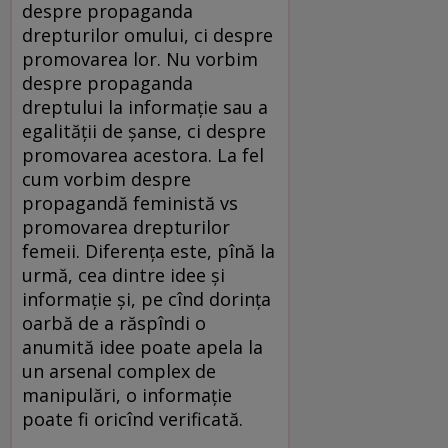
despre propa­ganda
drepturilor omului, ci despre
promovarea lor. Nu vorbim
despre propaganda
dreptului la informație sau a
egalității de șanse, ci despre
promovarea a­cestora. La fel
cum vorbim despre
propagandă feministă vs
pro­­movarea drepturilor
femeii. Diferența este, pînă la
urmă, cea dintre idee și
informație și, pe cînd dorința
oarbă de a răspîndi o
anumită idee poate apela la
un arsenal complex de
manipulări, o informație
poate fi oricînd verificată.