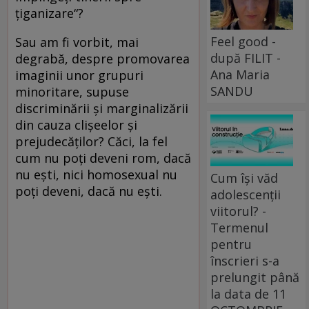
țiganizare“?
Feel good -
Sau am fi vorbit, mai
după FILIT -
degrabă, despre promovarea
Ana Maria
imaginii unor grupuri
SANDU
minoritare, supuse
discriminării și marginalizării
din cauza clișeelor și
prejudecăților? Căci, la fel
cum nu poți deveni rom, dacă
nu ești, nici homosexual nu
Cum își văd
poți deveni, dacă nu ești.
adolescenții
viitorul? -
Termenul
pentru
înscrieri s-a
prelungit până
la data de 11