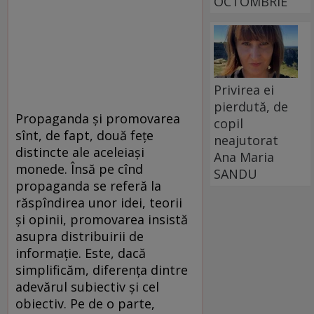
OCTOMBRIE
Privirea ei
pierdută, de
Propaganda și promovarea
copil
sînt, de fapt, două fețe
neajutorat
distincte ale aceleiași
Ana Maria
monede. Însă pe cînd
SANDU
propaganda se referă la
răspîndirea unor idei, teorii
și opinii, promovarea insistă
asupra distribuirii de
informație. Este, dacă
simplificăm, diferența dintre
adevărul subiectiv și cel
obiectiv. Pe de o parte,