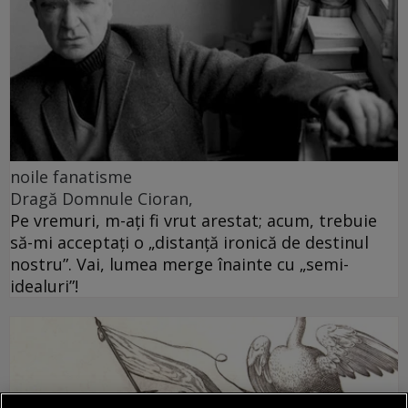
noile fanatisme
Dragă Domnule Cioran,
Pe vremuri, m-ați fi vrut arestat; acum, trebuie
să-mi acceptați o „distanță ironică de destinul
nostru”. Vai, lumea merge înainte cu „semi-
idealuri”!