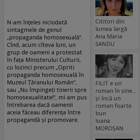
Cititori din
N-am înțeles niciodată
lumea largă
sintagmele de genul
Ana Maria
„propaganda homosexuală“.
SANDU
Cînd, acum cîteva luni, un
grup de oameni a protestat
în fața Ministerului Culturii,
cu lozinci precum „Opriti
propaganda homosexuală în
Muzeul Țăranului Român“,
FILIT e un
sau „Nu împingeți tinerii spre
roman în sine...
homosexualitate!“, mi am pus
și încă un
întrebarea dacă oamenii
roman foarte
aceia făceau diferența între
bun
propagandă și promovare.
Ioana
MOROȘAN