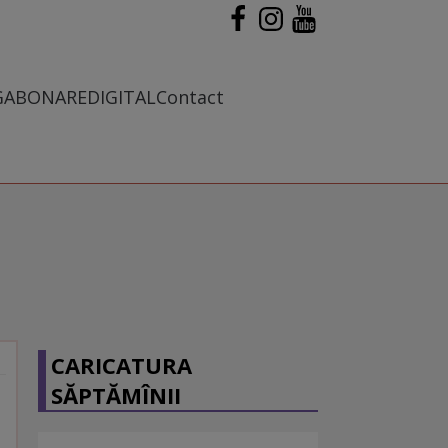
G
ABONARE
DIGITAL
Contact
CARICATURA
SĂPTĂMÎNII