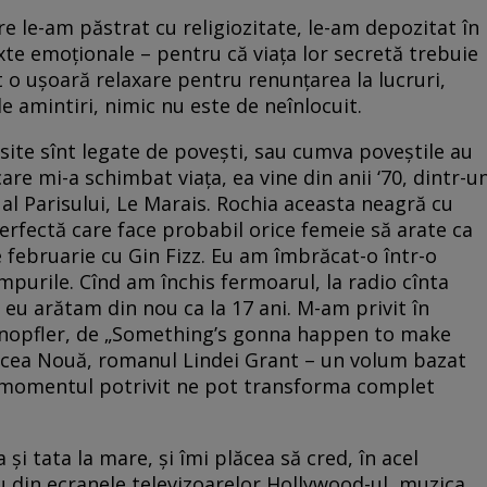
re le-am păstrat cu religiozitate, le-am depozitat în
xte emoționale – pentru că viața lor secretă trebuie
t o ușoară relaxare pentru renunțarea la lucruri,
de amintiri, nimic nu este de neînlocuit.
ite sînt legate de povești, sau cumva poveștile au
 care mi-a schimbat viața, ea vine din anii ‘70, dintr-u
r al Parisului, Le Marais. Rochia aceasta neagră cu
erfectă care face probabil orice femeie să arate ca
e februarie cu Gin Fizz. Eu am îmbrăcat-o într-o
mpurile. Cînd am închis fermoarul, la radio cînta
r eu arătam din nou ca la 17 ani. M-am privit în
Knopfler, de „Something’s gonna happen to make
ia cea Nouă, romanul Lindei Grant – un volum bazat
a momentul potrivit ne pot transforma complet
 tata la mare, și îmi plăcea să cred, în acel
au din ecranele televizoarelor Hollywood-ul, muzica