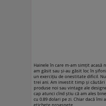
Hainele în care m-am simțit acasă n
am găsit sau și-au găsit loc în șifon
un exercițiu de onestitate dificil. 
trei ani. Am investit timp și căutăr
produse noi sau vintage ale designe
cap atunci cînd știu că am ales bine
cu 0.89 dolari pe zi. Chiar dacă îm
etichete proaspete.