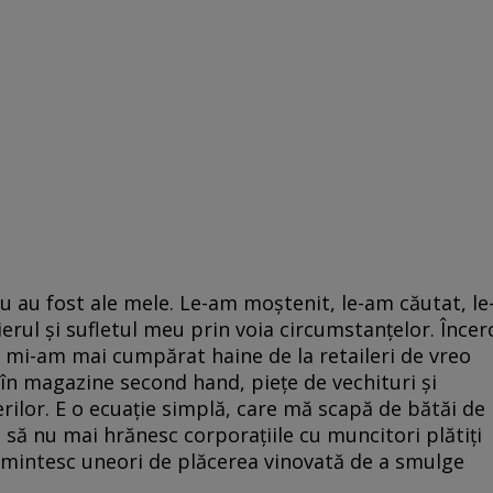
u au fost ale mele. Le-am moștenit, le-am căutat, le
ierul și sufletul meu prin voia circumstanțelor. Încer
Nu mi-am mai cumpărat haine de la retaileri de vreo
i în magazine second hand, piețe de vechituri și
rilor. E o ecuație simplă, care mă scapă de bătăi de
 să nu mai hrănesc corporațiile cu muncitori plătiți
i amintesc uneori de plăcerea vinovată de a smulge