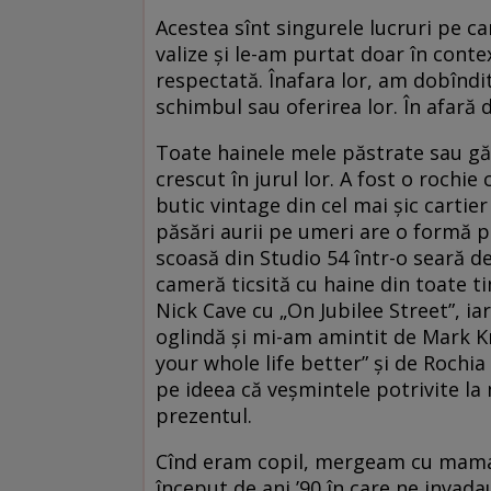
Acestea sînt singurele lucruri pe ca
valize și le-am purtat doar în conte
respectată. Înafara lor, am dobîndi
schimbul sau oferirea lor. În afară 
Toate hainele mele păstrate sau găs
crescut în jurul lor. A fost o rochie
butic vintage din cel mai șic cartie
păsări aurii pe umeri are o formă p
scoasă din Studio 54 într-o seară d
cameră ticsită cu haine din toate ti
Nick Cave cu „On Jubilee Street”, ia
oglindă și mi-am amintit de Mark 
your whole life better” și de Roch
pe ideea că veșmintele potrivite l
prezentul.
Cînd eram copil, mergeam cu mama și
început de ani ’90 în care ne invad