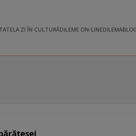
TATE
LA ZI ÎN CULTURĂ
DILEME ON-LINE
DILEMABLO
mpărătesei