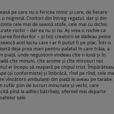
asă pe care nu o fericea nimic și care, de fiecare
 o migrenă. Croitori din întreg regatul, dar și din
ezinte cele mai de seamă stofe, cele mai cu dichis
rate rochii – dar ea nu și nu. Aș vrea o rochie ca
area fiordurilor – și toți creatorii se dădeau peste
ească acel lucru care i-ar fi putut fi pe plac. Într-o
iseră deja prea mari pentru palatul în care trăia, a
 în piață, unde negustorii vindeau cîte-n lună și în
vadă cîte minuni, cîte arome și cîte mirosuri noi
etul ei începu să reapară pe chipul trist. Împărăteas
pe (și conformiste) și îmbrăcă, rînd pe rînd, cele ma
e vînzătorii ambulanți din piață le aveau pe tarabe.
 cufăr plin de lucruri minunate și vechi, care
ricită pînă la adînci bătrîneți, oferind mai departe
oatelor sale.