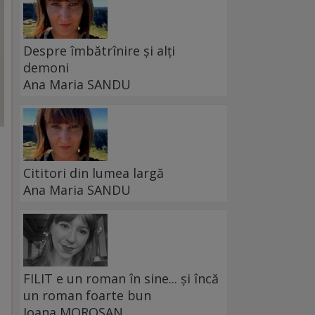
Despre îmbătrînire și alți
demoni
Ana Maria SANDU
Cititori din lumea largă
Ana Maria SANDU
FILIT e un roman în sine... și încă
un roman foarte bun
Ioana MOROȘAN