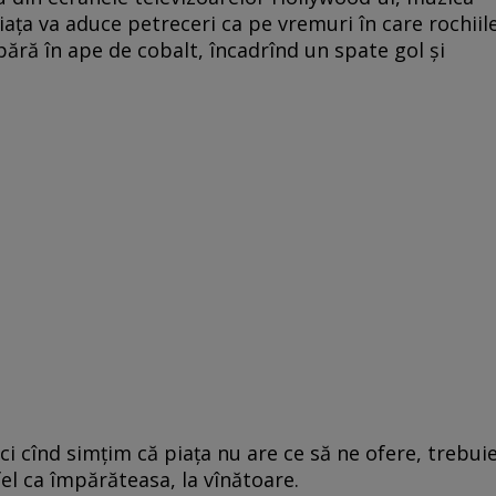
viața va aduce petreceri ca pe vremuri în care rochiil
apără în ape de cobalt, încadrînd un spate gol și
i cînd simțim că piața nu are ce să ne ofere, trebui
el ca împărăteasa, la vînătoare.