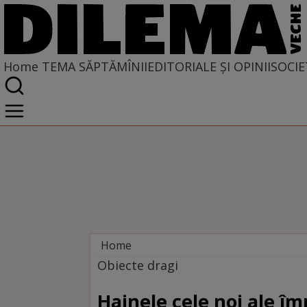
Home
TEMA SĂPTĂMÎNII
EDITORIALE ȘI OPINII
SOCIE
Home
Tema săptămînii
Obiecte dragi
Hainele cele noi ale î