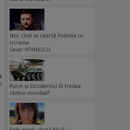
Noi, cînd se ceartă Polonia cu
Ucraina
Sever VOINESCU
a
i
Putin și Occidentul Al treilea
război mondial?
Feel good - după FILIT -