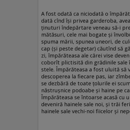
A fost odată ca niciodată o împărăte
dată cînd își privea garderoba, avea
ținuturi îndepărtare veneau să-i pr
mătăsuri, cele mai bogate și învolbu
spuma mării, spunea uneori, de culo
cap (și peste degetar) căutînd să găs
zi, împărăteasa ale cărei vise deven
coborît plictisită din grădinile sale
stele. Împărăteasa a fost uluită să 
descoperea la fiecare pas, iar zîmb
se dezbără de toate țolurile ei scum
năstrușnice podoabe și haine pe car
Împărăteasa se întoarse acasă cu un
deveniră hainele sale noi, și trăi fe
hainele sale vechi-noi fiicelor și nep