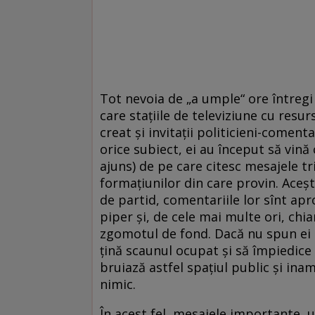
Tot nevoia de „a umple“ ore întregi 
care staţiile de televiziune cu resur
creat şi invitaţii politicieni-coment
orice subiect, ei au început să vină
ajuns) de pe care citesc mesajele tr
formaţiunilor din care provin. Aceşti
de partid, comentariile lor sînt ap
piper şi, de cele mai multe ori, chiar
zgomotul de fond. Dacă nu spun ei 
ţină scaunul ocupat şi să împiedice 
bruiază astfel spaţiul public şi inam
nimic.
În acest fel, mesajele importante, 