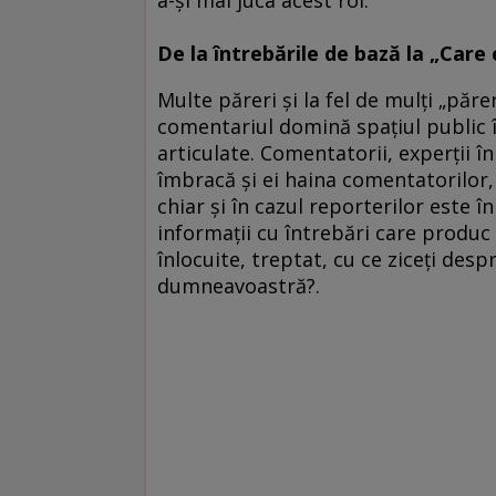
De la întrebările de bază la „Car
Multe păreri şi la fel de mulţi „păre
comentariul domină spaţiul public î
articulate. Comentatorii, experţii în
îmbracă şi ei haina comentatorilor,
chiar şi în cazul reporterilor este î
informaţii cu întrebări care produc 
înlocuite, treptat, cu ce ziceţi des
dumneavoastră?.