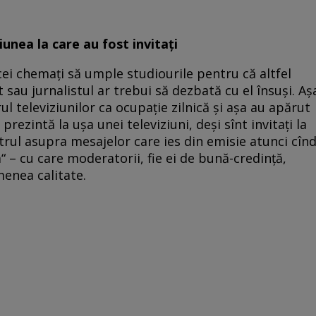
unea la care au fost invitaţi
cei chemaţi să umple studiourile pentru că altfel
 sau jurnalistul ar trebui să dezbată cu el însuşi. Aş
l televiziunilor ca ocupaţie zilnică şi aşa au apărut
prezintă la uşa unei televiziuni, deşi sînt invitaţi la
iltrul asupra mesajelor care ies din emisie atunci cîn
“ – cu care moderatorii, fie ei de bună-credinţă,
enea calitate.