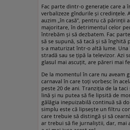
Fac parte dintr-o generaţie care a î
verbalizeze gîndurile şi credinţele.
auzim „în casă“, pentru că părinţii
majoritare, în detrimentul celor pe
întrebăm şi să dezbatem. Fac parte
să se supună, să tacă şi să înghită
s-a maturizat într-o altă lume. Una 
stradă sau se ţipă la televizor. Azi
glasul mai ascuţit, are păreri mai f
De la momentul în care nu aveam gla
carnaval în care toţi vorbesc în acel
peste 20 de ani. Tranziţia de la taci
lină şi nu putea să fie lipsită de m
gălăgia inepuizabilă continuă să d
simplu este că lipseşte un filtru co
care trebuie să distingă şi să cearn
ar trebui să fie jurnaliştii, dar, mai
a-şi mai juca acest rol.