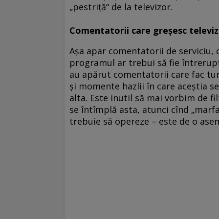
„pestriţă“ de la televizor.
Comentatorii care greşesc televizi
Aşa apar comentatorii de serviciu, 
programul ar trebui să fie întrerupt
au apărut comentatorii care fac turu
şi momente hazlii în care aceştia se 
alta. Este inutil să mai vorbim de f
se întîmplă asta, atunci cînd „marfa
trebuie să opereze – este de o asem