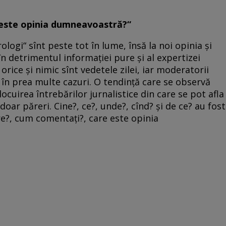
e este opinia dumneavoastră?“
rologi“ sînt peste tot în lume, însă la noi opinia şi
n detrimentul informaţiei pure şi al expertizei
 orice şi nimic sînt vedetele zilei, iar moderatorii
 în prea multe cazuri. O tendinţă care se observă
nlocuirea întrebărilor jurnalistice din care se pot afla
doar păreri. Cine?, ce?, unde?, cînd? şi de ce? au fost
pre?, cum comentaţi?, care este opinia