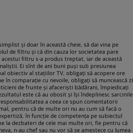
simplist şi doar în această cheie, să dai vina pe
olul de filtru şi că din cauza lor societatea pare
a acestui filtru s-a produs treptat, iar de această
naliştii. Ei sînt de ani buni puşi sub presiunea
ipal obiectiv al staţiilor TV, obligaţi să acopere ore
e în comparaţie cu nevoile, obligaţi să muncească zi
iticieni de frunte şi afacerişti bădărani, împiedicaţi
zultatul este că au obosit şi îşi îndeplinesc sarcinile
i responsabilitatea a ceea ce spun comentatorii
rmal, pentru că de multe ori nu au cum să facă o
 expertiză, în funcţie de competenţa pe subiectul
pe la dezbateri de cele mai multe ori, fie pentru că
ineva, n-au chef sau nu vor să se amestece cu lumea