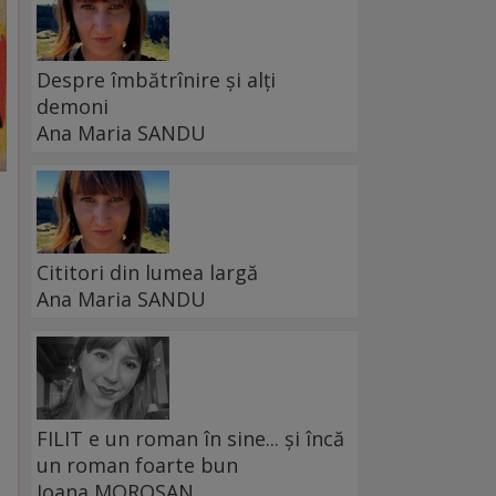
Despre îmbătrînire și alți
demoni
Ana Maria SANDU
Cititori din lumea largă
Ana Maria SANDU
FILIT e un roman în sine... și încă
un roman foarte bun
Ioana MOROȘAN