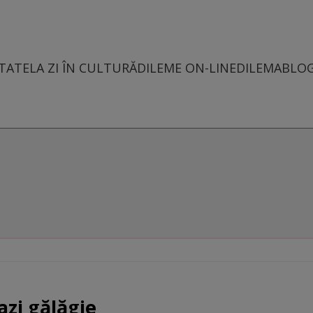
TATE
LA ZI ÎN CULTURĂ
DILEME ON-LINE
DILEMABLO
azi gălăgie