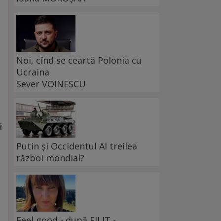
Noi, cînd se ceartă Polonia cu
Ucraina
Sever VOINESCU
i
Putin și Occidentul Al treilea
război mondial?
Feel good - după FILIT -