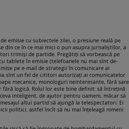
de emisie cu subiectele zilei, o presiune reală pe
se din ce în ce mai mici o pun asupra jurnaliştilor, a
atori trimişi de partide. Pregătiţi să vorbească pe
 cu tablete în emisie (telefoanele nu mai sînt de-
imise pe e-mail de strategii în comunicare ai
a sînt un fel de cititori autorizaţi ai comunicatelor
roape mecanice, monologuri neinteresante, fără sare
 fără logică. Rolul lor este bine definit: să întreţină
ceva inteligent, de ajutor pentru oameni, măcar să
mesajul altui partid să ajungă la telespectatori. Ei
icii politici, astfel încît să nu mai înţeleagă nimeni
utile riscă să fie îngropate de bombardamentul cu