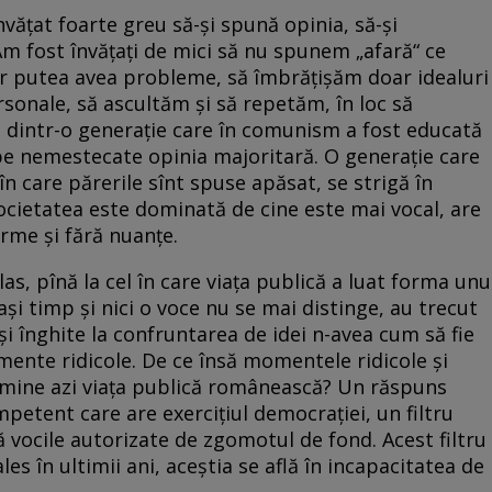
nvăţat foarte greu să-şi spună opinia, să-şi
 Am fost învăţaţi de mici să nu spunem „afară“ ce
 ar putea avea probleme, să îmbrăţişăm doar idealuri
rsonale, să ascultăm şi să repetăm, în loc să
 dintr-o generaţie care în comunism a fost educată
 pe nemestecate opinia majoritară. O generaţie care
în care părerile sînt spuse apăsat, se strigă în
 societatea este dominată de cine este mai vocal, are
erme şi fără nuanţe.
s, pînă la cel în care viaţa publică a luat forma unu
aşi timp şi nici o voce nu se mai distinge, au trecut
 şi înghite la confruntarea de idei n-avea cum să fie
omente ridicole. De ce însă momentele ridicole şi
omine azi viaţa publică românească? Un răspuns
mpetent care are exerciţiul democraţiei, un filtru
ă vocile autorizate de zgomotul de fond. Acest filtru
 ales în ultimii ani, aceştia se află în incapacitatea de