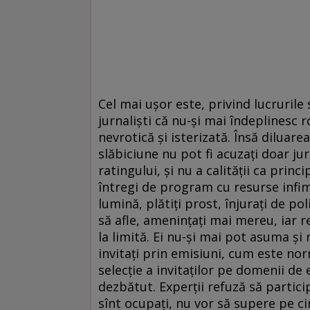
Cel mai uşor este, privind lucrurile 
jurnalişti că nu-şi mai îndeplinesc r
nevrotică şi isterizată. Însă diluare
slăbiciune nu pot fi acuzaţi doar jur
ratingului, şi nu a calităţii ca princ
întregi de program cu resurse infim
lumină, plătiţi prost, înjuraţi de pol
să afle, ameninţaţi mai mereu, iar re
la limită. Ei nu-şi mai pot asuma ş
invitaţi prin emisiuni, cum este no
selecţie a invitaţilor pe domenii de
dezbătut. Experţii refuză să partici
sînt ocupaţi, nu vor să supere pe c