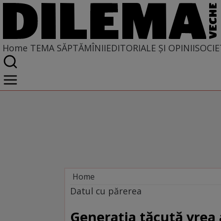
Home
TEMA SĂPTĂMÎNII
EDITORIALE ȘI OPINII
SOCIE
Home
Tema săptămînii
Datul cu părerea
Generaţia tăcută vrea 