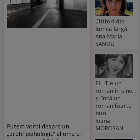
Cititori din
lumea largă
Ana Maria
SANDU
FILIT e un
roman în sine...
și încă un
roman foarte
bun
Ioana
Putem vorbi despre un
MOROȘAN
„profil psihologic“ al omului