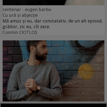
centenar - eugen barbu
Cu ură și abjecție
Mă amuz și eu, dar constatativ, de un alt episod,
grăitor, zic eu, cît zece.
Cosmin CIOTLOŞ
centenar - eugen barbu