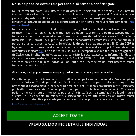
Nouă ne pasă ca datele tale personale să rămână confidențiale
Groapa, cazul și centenarul
Noi și partenerii noștri
606
stocăm și/sau accesăm informații pe dispozitivul dvs., precum
Eugen Barbu (20 februarie 1924 – 7 septembrie
identificatorii cookie unici pentru prelucrarea datelor cu caracter personal. Puteți accepta sau
gestiona alegerile dvs. făcând clic mai jos sau în orice moment, pe pagina cu politica de
1993) este, probabil, cel mai detestabil și mai
confidențialitate. Aceste alegeri vor fi raportate partenerilor noștri și nu vă vor afecta navigarea.
Mai
multe detalii
controversat scriitor român din postbelicul
Noi si partenerii nostri (retelele de socializare si agentiile de publicitate partenere, precum si
furnizorii nostri de servicii de date analitice) prelucram date pentru a permite website-ului sa
literar românesc.
functioneze, pentru a personaliza continutul si anunturile publicitare afisate in functie de
interesele si/sau profilul dvs., pentru a va oferi functionalitati aferente retelelor de socializare si
Marius CHIVU
pentru a analiza traficul pe website. Beneficiati de drepturile prevazute de art. 15-22 din GDPR in
legatura cu prelucrarea datelor cu caracter personal. Aceste drepturi pot fi exercitate prin
modalitatea indicata
aici
. Prin click pe “ACCEPT TOATE”, acceptati folosirea tuturor Tehnologiilor de
tip Cookie, care implica inclusiv acceptul dvs. cu privire la stocarea/accesarea informatiilor de catre
Vendor-ii cu care colaboram. Prin click pe “VREAU SA MODIFIC SETARILE INDIVIDUAL” puteti
schimba preferintele in mod individual, mai putin cele legate de cookie strict necesare pentru
functionarea website-ului.
Atât noi, cât și partenerii noștri prelucrăm datele pentru a oferi:
Dezvoltarea și îmbunătățirea serviciilor. Măsurarea performanței reclamelor. Stocarea și/sau
accesarea informațiilor de pe un dispozitiv. Utilizarea profilurilor pentru selectarea conținutului
personalizat. Crearea profilurilor de conținut personalizat. Utilizarea profilurilor pentru selectarea
publicității personalizate. Crearea profilurilor pentru publicitate personalizată. Măsurarea
performanței conținutului. Înțelegerea publicului prin statistici sau combinații de date din surse
diferite. Utilizarea de date limitate pentru a selecta publicitatea. Utilizarea datelor limitate pentru
a selecta conținutul. Date precise de geolocație și identificarea prin scanarea dispozitivului.
Listă parteneri (furnizori)
ACCEPT TOATE
VREAU SA MODIFIC SETARILE INDIVIDUAL
centenar - eugen barbu