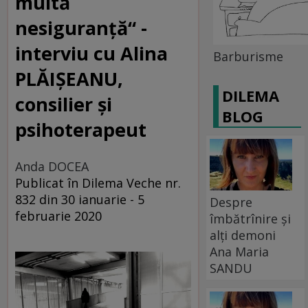
multă
nesiguranță“ -
interviu cu Alina
Barburisme
PLĂIȘEANU,
DILEMA
consilier și
BLOG
psihoterapeut
Anda DOCEA
Publicat în Dilema Veche nr.
832 din 30 ianuarie - 5
Despre
februarie 2020
îmbătrînire și
alți demoni
Ana Maria
SANDU