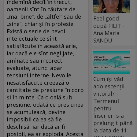
îndemînă decît în trecut,
oamenii sînt în căutare de
„mai bine“, de „altfel“ sau de
Feel good -
„sine“, chiar și în profesie.
după FILIT -
Există o serie de nevoi
Ana Maria
intelectuale ce sînt
SANDU
satisfăcute în această arie,
iar dacă ele sînt neglijate,
amînate sau incorect
evaluate, atunci apar
tensiuni interne. Nevoile
Cum își văd
nesatisfăcute creează o
adolescenții
cantitate de presiune în corp
viitorul? -
și în minte. Ca o oală sub
Termenul
presiune, odată ce presiunea
pentru
se acumulează, devine
înscrieri s-a
imposibil ca ea să fie
prelungit până
deschisă, iar dacă ar fi
la data de 11
posibil, ea ar exploda. Acesta