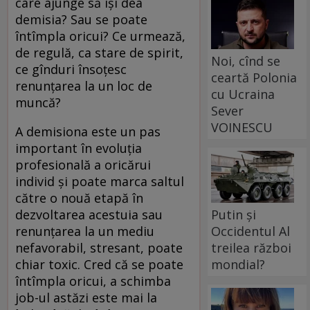
care ajunge să își dea
demisia? Sau se poate
întîmpla oricui? Ce urmează,
de regulă, ca stare de spirit,
Noi, cînd se
ce gînduri însoțesc
ceartă Polonia
renunțarea la un loc de
cu Ucraina
muncă?
Sever
VOINESCU
A demisiona este un pas
important în evoluția
profesională a oricărui
individ și poate marca saltul
către o nouă etapă în
dezvoltarea acestuia sau
Putin și
renunțarea la un mediu
Occidentul Al
nefavorabil, stresant, poate
treilea război
chiar toxic. Cred că se poate
mondial?
întîmpla oricui, a schimba
job-ul astăzi este mai la