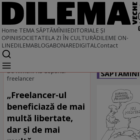
Home
TEMA SĂPTĂMÎNII
EDITORIALE ȘI
OPINII
SOCIETATE
LA ZI ÎN CULTURĂ
DILEME ON-
LINE
DILEMABLOG
ABONARE
DIGITAL
Contact
Home
CARICATU
Tema săptămînii
De nimeni nu depand:
SĂPTĂMÎNI
freelancer
„Freelancer-ul
beneficiază de mai
multă libertate,
dar și de mai