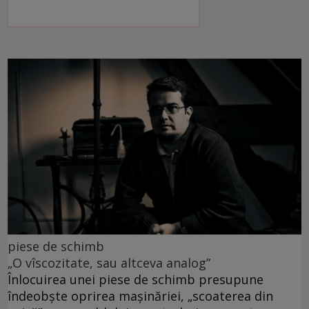
piese de schimb
„O vîscozitate, sau altceva analog”
Înlocuirea unei piese de schimb presupune
îndeobște oprirea mașinăriei, „scoaterea din