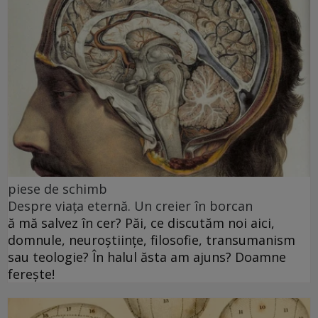
piese de schimb
Despre viața eternă. Un creier în borcan
ă mă salvez în cer? Păi, ce discutăm noi aici,
domnule, neuroștiințe, filosofie, transumanism
sau teologie? În halul ăsta am ajuns? Doamne
ferește!