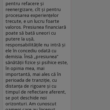
pentru refacere și
reenergizare, cît și pentru
procesarea experiențelor
trecute, e un lucru foarte
valoros. Presiunea financiară
poate să bată uneori cu
putere la ușă,
responsabilitățile nu intră și
ele în concediu odată cu
demisia. Însă „presiunea“
sănătății fizice și psihice este,
în opinia mea, mai
importantă, mai ales că în
perioada de tranziție, cu
distanța de rigoare și cu
timpul de reflectare aferent,
se pot deschide noi
orizonturi. Am cunoscut
oameni care au început