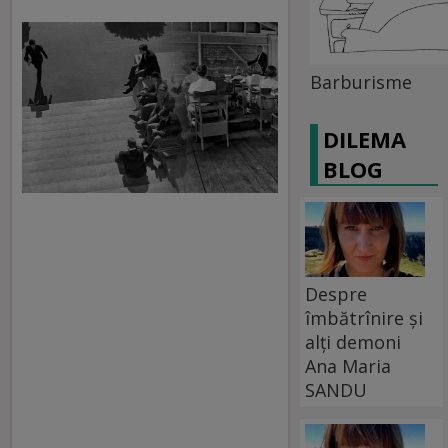
Barburisme
DILEMA
BLOG
Despre
îmbătrînire și
alți demoni
Ana Maria
SANDU