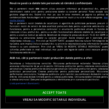
Nouă ne pasă ca datele tale personale să rămână confidențiale
Noi și partenerii noștri
606
stocăm și/sau accesăm informații pe dispozitivul dvs., precum
identificatorii cookie unici pentru prelucrarea datelor cu caracter personal. Puteți accepta sau
gestiona alegerile dvs. făcând clic mai jos sau în orice moment, pe pagina cu politica de
confidențialitate. Aceste alegeri vor fi raportate partenerilor noștri și nu vă vor afecta navigarea.
Mai
multe detalii
noile fanatisme
Noi si partenerii nostri (retelele de socializare si agentiile de publicitate partenere, precum si
furnizorii nostri de servicii de date analitice) prelucram date pentru a permite website-ului sa
„Rezistența acerbă a tuturor partidelor de a se
functioneze, pentru a personaliza continutul si anunturile publicitare afisate in functie de
interesele si/sau profilul dvs., pentru a va oferi functionalitati aferente retelelor de socializare si
popula cu membri educați: cea mai nocivă formă
pentru a analiza traficul pe website. Beneficiati de drepturile prevazute de art. 15-22 din GDPR in
legatura cu prelucrarea datelor cu caracter personal. Aceste drepturi pot fi exercitate prin
de fanatism românesc” interviu cu jurnalistul
modalitatea indicata
aici
. Prin click pe “ACCEPT TOATE”, acceptati folosirea tuturor Tehnologiilor de
tip Cookie, care implica inclusiv acceptul dvs. cu privire la stocarea/accesarea informatiilor de catre
Cătălin PRISACARIU, cofondator Defapt.ro
Vendor-ii cu care colaboram. Prin click pe “VREAU SA MODIFIC SETARILE INDIVIDUAL” puteti
schimba preferintele in mod individual, mai putin cele legate de cookie strict necesare pentru
Asta e o întrebare care are foarte multe
functionarea website-ului.
Atât noi, cât și partenerii noștri prelucrăm datele pentru a oferi:
variabile: locul, perioada, online, offline, vîrsta,
Dezvoltarea și îmbunătățirea serviciilor. Măsurarea performanței reclamelor. Stocarea și/sau
educația și tot așa.
accesarea informațiilor de pe un dispozitiv. Utilizarea profilurilor pentru selectarea conținutului
personalizat. Crearea profilurilor de conținut personalizat. Utilizarea profilurilor pentru selectarea
publicității personalizate. Crearea profilurilor pentru publicitate personalizată. Măsurarea
performanței conținutului. Înțelegerea publicului prin statistici sau combinații de date din surse
diferite. Utilizarea de date limitate pentru a selecta publicitatea. Utilizarea datelor limitate pentru
Parteneri
a selecta conținutul. Date precise de geolocație și identificarea prin scanarea dispozitivului.
Listă parteneri (furnizori)
ACCEPT TOATE
VREAU SA MODIFIC SETARILE INDIVIDUAL