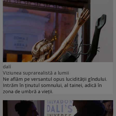
dalí
Viziunea suprarealistă a lumii
Ne aflăm pe versantul opus lucidității gîndului.
Intrăm în ținutul somnului, al tainei, adică în
zona de umbră a vieții.