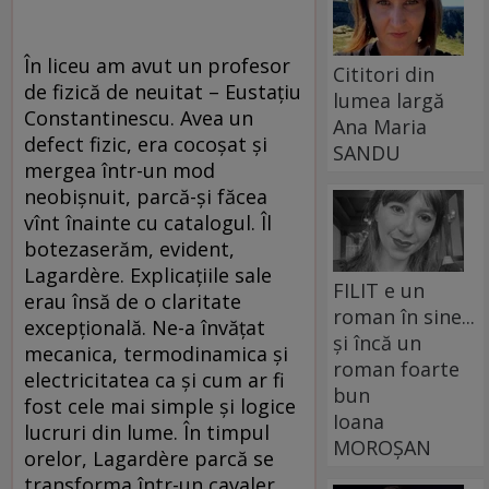
În liceu am avut un profesor
Cititori din
de fizică de neuitat – Eustațiu
lumea largă
Constantinescu. Avea un
Ana Maria
defect fizic, era cocoșat și
SANDU
mergea într-un mod
neobișnuit, parcă-și făcea
vînt înainte cu catalogul. Îl
botezaserăm, evident,
Lagardère. Explicațiile sale
FILIT e un
erau însă de o claritate
roman în sine...
excepțională. Ne-a învățat
și încă un
mecanica, termodinamica și
roman foarte
electricitatea ca și cum ar fi
bun
fost cele mai simple și logice
Ioana
lucruri din lume. În timpul
MOROȘAN
orelor, Lagardère parcă se
transforma într-un cavaler