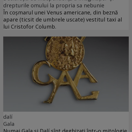
drepturile omului la propria sa nebunie
În coșmarul unei Venus americane, din beznă
apare (ticsit de umbrele uscate) vestitul taxi al
lui Cristofor Columb.
dalí
Gala
Numai Gala și Dalí sînt deghizați într‑o mitologie