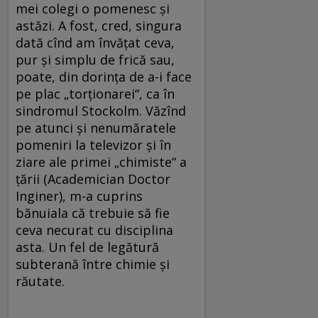
mei colegi o pomenesc și
astăzi. A fost, cred, singura
dată cînd am învățat ceva,
pur și simplu de frică sau,
poate, din dorința de a-i face
pe plac „torționarei“, ca în
sindromul Stockolm. Văzînd
pe atunci și nenumăratele
pomeniri la televizor și în
ziare ale primei „chimiste“ a
țării (Academician Doctor
Inginer), m-a cuprins
bănuiala că trebuie să fie
ceva necurat cu disciplina
asta. Un fel de legătură
subterană între chimie și
răutate.