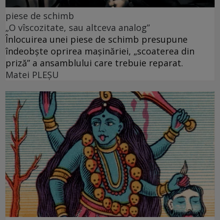
piese de schimb
„O vîscozitate, sau altceva analog”
Înlocuirea unei piese de schimb presupune
îndeobște oprirea mașinăriei, „scoaterea din
priză” a ansamblului care trebuie reparat.
Matei PLEŞU