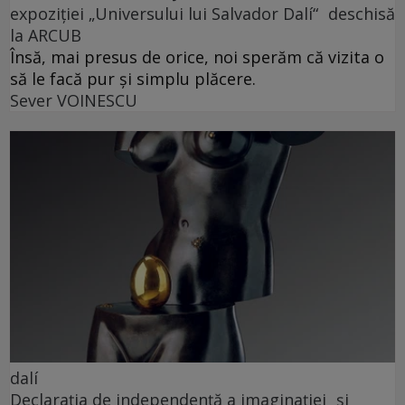
expoziției „Universului lui Salvador Dalí“ deschisă
la ARCUB
Însă, mai presus de orice, noi sperăm că vizita o
să le facă pur și simplu plăcere.
Sever VOINESCU
dalí
Declarația de independență a imaginației și