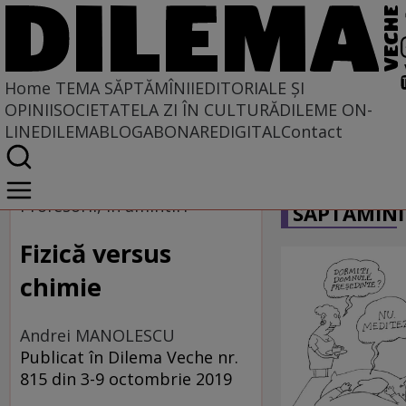
Home
TEMA SĂPTĂMÎNII
EDITORIALE ȘI
OPINII
SOCIETATE
LA ZI ÎN CULTURĂ
DILEME ON-
LINE
DILEMABLOG
ABONARE
DIGITAL
Contact
Home
CARICATU
Tema săptămînii
Profesorii, în amintiri
SĂPTĂMÎNI
Fizică versus
chimie
Andrei MANOLESCU
Publicat în Dilema Veche nr.
815 din 3-9 octombrie 2019