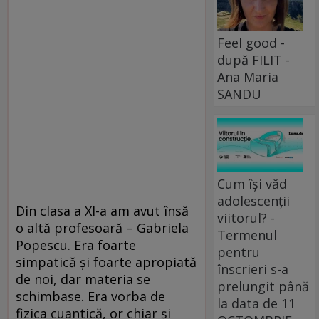
Feel good -
după FILIT -
Ana Maria
SANDU
Cum își văd
adolescenții
Din clasa a XI-a am avut însă
viitorul? -
o altă profesoară – Gabriela
Termenul
Popescu. Era foarte
pentru
simpatică și foarte apropiată
înscrieri s-a
de noi, dar materia se
prelungit până
schimbase. Era vorba de
la data de 11
fizica cuantică, or chiar și