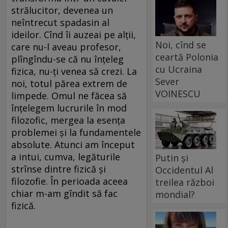
strălucitor, devenea un
neîntrecut spadasin al
ideilor. Cînd îi auzeai pe alții,
Noi, cînd se
care nu-l aveau profesor,
ceartă Polonia
plîngîndu-se că nu înțeleg
cu Ucraina
fizica, nu-ți venea să crezi. La
Sever
noi, totul părea extrem de
VOINESCU
limpede. Omul ne făcea să
înțelegem lucrurile în mod
filozofic, mergea la esența
problemei și la fundamentele
absolute. Atunci am început
a intui, cumva, legăturile
Putin și
strînse dintre fizică și
Occidentul Al
filozofie. În perioada aceea
treilea război
chiar m-am gîndit să fac
mondial?
fizică.