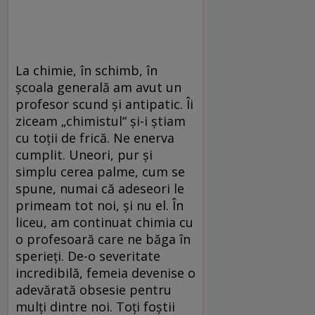
La chimie, în schimb, în
școala generală am avut un
profesor scund și antipatic. Îi
ziceam „chimistul“ și-i știam
cu toții de frică. Ne enerva
cumplit. Uneori, pur și
simplu cerea palme, cum se
spune, numai că adeseori le
primeam tot noi, și nu el. În
liceu, am continuat chimia cu
o profesoară care ne băga în
sperieți. De-o severitate
incredibilă, femeia devenise o
adevărată obsesie pentru
mulți dintre noi. Toți foștii