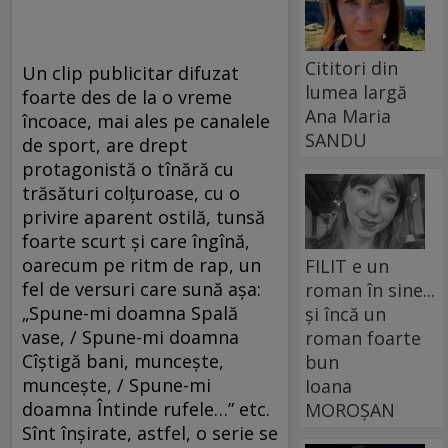
Cititori din
Un clip publicitar difuzat
lumea largă
foarte des de la o vreme
Ana Maria
încoace, mai ales pe canalele
SANDU
de sport, are drept
protagonistă o tînără cu
trăsături colțuroase, cu o
privire aparent ostilă, tunsă
foarte scurt și care îngînă,
oarecum pe ritm de rap, un
FILIT e un
fel de versuri care sună așa:
roman în sine...
„Spune-mi doamna Spală
și încă un
vase, / Spune-mi doamna
roman foarte
Cîștigă bani, muncește,
bun
muncește, / Spune-mi
Ioana
doamna Întinde rufele…” etc.
MOROȘAN
Sînt înșirate, astfel, o serie se