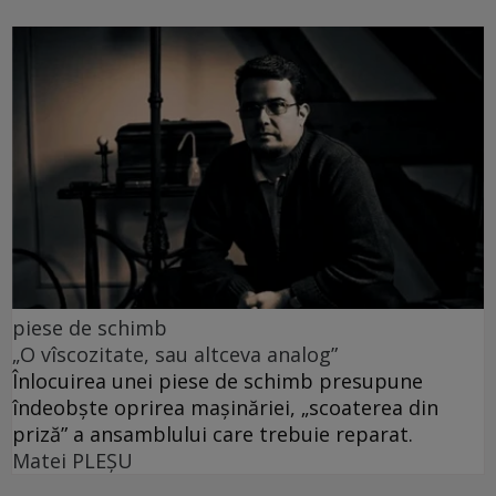
piese de schimb
„O vîscozitate, sau altceva analog”
Înlocuirea unei piese de schimb presupune
îndeobște oprirea mașinăriei, „scoaterea din
priză” a ansamblului care trebuie reparat.
Matei PLEŞU