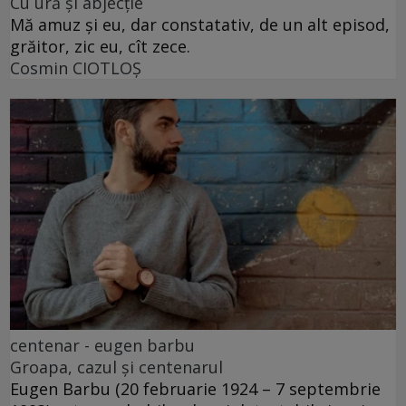
Cu ură și abjecție
Mă amuz și eu, dar constatativ, de un alt episod,
grăitor, zic eu, cît zece.
Cosmin CIOTLOŞ
centenar - eugen barbu
Groapa, cazul și centenarul
Eugen Barbu (20 februarie 1924 – 7 septembrie