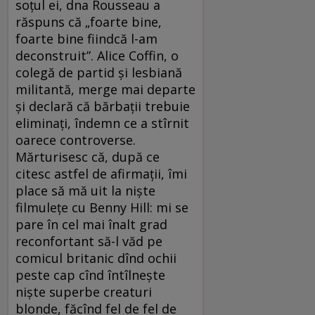
soțul ei, dna Rousseau a
răspuns că „foarte bine,
foarte bine fiindcă l-am
deconstruit”. Alice Coffin, o
colegă de partid și lesbiană
militantă, merge mai departe
și declară că bărbații trebuie
eliminați, îndemn ce a stîrnit
oarece controverse.
Mărturisesc că, după ce
citesc astfel de afirmații, îmi
place să mă uit la niște
filmulețe cu Benny Hill: mi se
pare în cel mai înalt grad
reconfortant să-l văd pe
comicul britanic dînd ochii
peste cap cînd întîlnește
niște superbe creaturi
blonde, făcînd fel de fel de