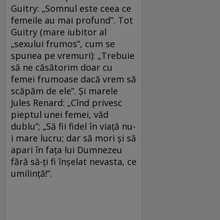
Guitry: „Somnul este ceea ce
femeile au mai profund”. Tot
Guitry (mare iubitor al
„sexului frumos”, cum se
spunea pe vremuri): „Trebuie
să ne căsătorim doar cu
femei frumoase dacă vrem să
scăpăm de ele”. Și marele
Jules Renard: „Cînd privesc
pieptul unei femei, văd
dublu”; „Să fii fidel în viață nu-
i mare lucru; dar să mori și să
apari în fața lui Dumnezeu
fără să-ți fi înșelat nevasta, ce
umilință!”.