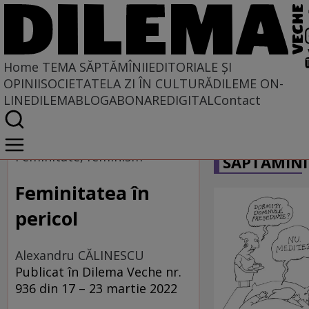
Home
TEMA SĂPTĂMÎNII
EDITORIALE ȘI
OPINII
SOCIETATE
LA ZI ÎN CULTURĂ
DILEME ON-
LINE
DILEMABLOG
ABONARE
DIGITAL
Contact
Home
CARICATU
Tema săptămînii
Feminitate, feminism
SĂPTĂMÎNI
Feminitatea în
pericol
Alexandru CĂLINESCU
Publicat în Dilema Veche nr.
936 din 17 – 23 martie 2022