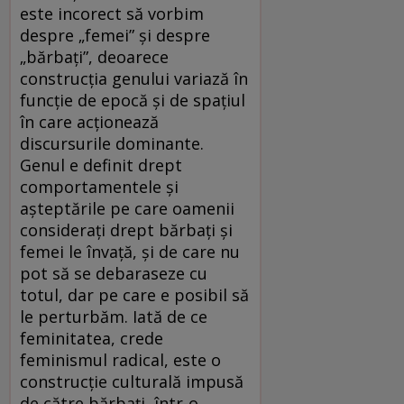
este incorect să vorbim
despre „femei” și despre
„bărbați”, deoarece
construcția genului variază în
funcție de epocă și de spațiul
în care acționează
discursurile dominante.
Genul e definit drept
comportamentele și
așteptările pe care oamenii
considerați drept bărbați și
femei le învață, și de care nu
pot să se debaraseze cu
totul, dar pe care e posibil să
le perturbăm. Iată de ce
feminitatea, crede
feminismul radical, este o
construcție culturală impusă
de către bărbați, într-o