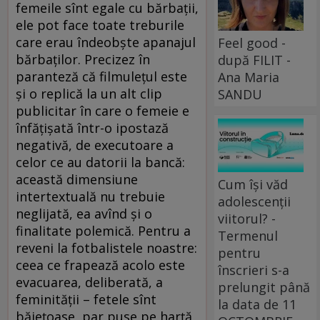
femeile sînt egale cu bărbații,
ele pot face toate treburile
care erau îndeobște apanajul
Feel good -
bărbaților. Precizez în
după FILIT -
paranteză că filmulețul este
Ana Maria
și o replică la un alt clip
SANDU
publicitar în care o femeie e
înfățișată într-o ipostază
negativă, de executoare a
celor ce au datorii la bancă:
această dimensiune
Cum își văd
intertextuală nu trebuie
adolescenții
neglijată, ea avînd și o
viitorul? -
finalitate polemică. Pentru a
Termenul
reveni la fotbalistele noastre:
pentru
ceea ce frapează acolo este
înscrieri s-a
evacuarea, deliberată, a
prelungit până
feminității – fetele sînt
la data de 11
băiețoase, par puse pe harță,