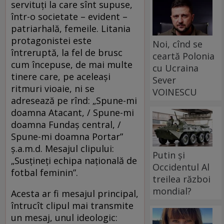
servituți la care sînt supuse,
într-o societate – evident –
patriarhală, femeile. Litania
protagonistei este
Noi, cînd se
întreruptă, la fel de brusc
ceartă Polonia
cum începuse, de mai multe
cu Ucraina
tinere care, pe aceleași
Sever
ritmuri vioaie, ni se
VOINESCU
adresează pe rînd: „Spune-mi
doamna Atacant, / Spune-mi
doamna Fundaș central, /
Spune-mi doamna Portar”
ș.a.m.d. Mesajul clipului:
Putin și
„Susțineți echipa națională de
Occidentul Al
fotbal feminin”.
treilea război
mondial?
Acesta ar fi mesajul principal,
întrucît clipul mai transmite
un mesaj, unul ideologic: