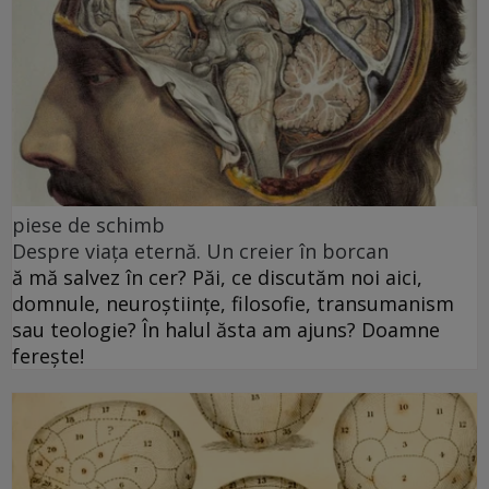
piese de schimb
Despre viața eternă. Un creier în borcan
ă mă salvez în cer? Păi, ce discutăm noi aici,
domnule, neuroștiințe, filosofie, transumanism
sau teologie? În halul ăsta am ajuns? Doamne
ferește!