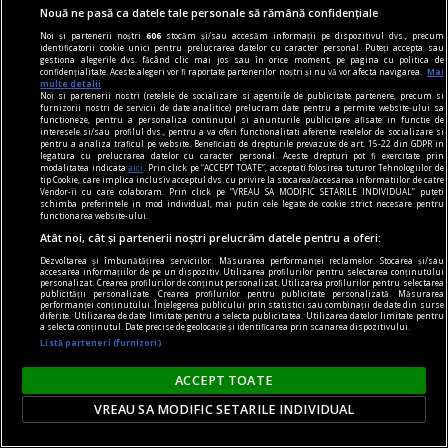
Nouă ne pasă ca datele tale personale să rămână confidențiale
Noi și partenerii noștri
606
stocăm și/sau accesăm informații pe dispozitivul dvs., precum
identificatorii cookie unici pentru prelucrarea datelor cu caracter personal. Puteți accepta sau
gestiona alegerile dvs. făcând clic mai jos sau în orice moment, pe pagina cu politica de
confidențialitate. Aceste alegeri vor fi raportate partenerilor noștri și nu vă vor afecta navigarea.
Mai
multe detalii
Noi si partenerii nostri (retelele de socializare si agentiile de publicitate partenere, precum si
furnizorii nostri de servicii de date analitice) prelucram date pentru a permite website-ului sa
functioneze, pentru a personaliza continutul si anunturile publicitare afisate in functie de
interesele si/sau profilul dvs., pentru a va oferi functionalitati aferente retelelor de socializare si
pentru a analiza traficul pe website. Beneficiati de drepturile prevazute de art. 15-22 din GDPR in
legatura cu prelucrarea datelor cu caracter personal. Aceste drepturi pot fi exercitate prin
modalitatea indicata
aici
. Prin click pe “ACCEPT TOATE”, acceptati folosirea tuturor Tehnologiilor de
tip Cookie, care implica inclusiv acceptul dvs. cu privire la stocarea/accesarea informatiilor de catre
Vendor-ii cu care colaboram. Prin click pe “VREAU SA MODIFIC SETARILE INDIVIDUAL” puteti
schimba preferintele in mod individual, mai putin cele legate de cookie strict necesare pentru
functionarea website-ului.
dalí
Atât noi, cât și partenerii noștri prelucrăm datele pentru a oferi:
Dalí la București
Dezvoltarea și îmbunătățirea serviciilor. Măsurarea performanței reclamelor. Stocarea și/sau
Dalí vorbește românilor pe limba lor,
accesarea informațiilor de pe un dispozitiv. Utilizarea profilurilor pentru selectarea conținutului
personalizat. Crearea profilurilor de conținut personalizat. Utilizarea profilurilor pentru selectarea
publicității personalizate. Crearea profilurilor pentru publicitate personalizată. Măsurarea
spunîndu‑le, totuși, o poveste pe care nu o pot
performanței conținutului. Înțelegerea publicului prin statistici sau combinații de date din surse
diferite. Utilizarea de date limitate pentru a selecta publicitatea. Utilizarea datelor limitate pentru
auzi de la nici un alt artist.
a selecta conținutul. Date precise de geolocație și identificarea prin scanarea dispozitivului.
Listă parteneri (furnizori)
Sever VOINESCU
ACCEPT TOATE
VREAU SA MODIFIC SETARILE INDIVIDUAL