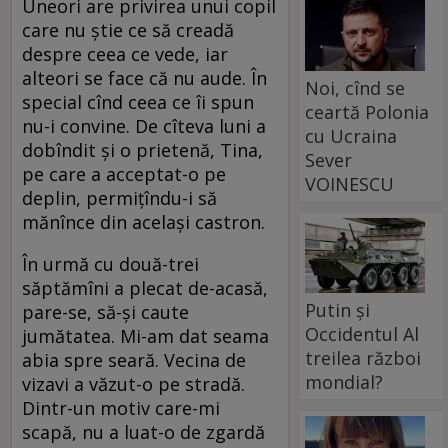
Uneori are privirea unui copil
care nu ştie ce să creadă
despre ceea ce vede, iar
alteori se face că nu aude. În
Noi, cînd se
special cînd ceea ce îi spun
ceartă Polonia
nu-i convine. De cîteva luni a
cu Ucraina
dobîndit şi o prietenă, Tina,
Sever
pe care a acceptat-o pe
VOINESCU
deplin, permiţîndu-i să
mănînce din acelaşi castron.
În urmă cu două-trei
săptămîni a plecat de-acasă,
Putin și
pare-se, să-şi caute
Occidentul Al
jumătatea. Mi-am dat seama
treilea război
abia spre seară. Vecina de
mondial?
vizavi a văzut-o pe stradă.
Dintr-un motiv care-mi
scapă, nu a luat-o de zgardă