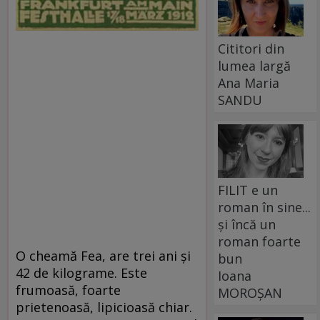
Cititori din
lumea largă
Ana Maria
SANDU
FILIT e un
roman în sine...
și încă un
roman foarte
O cheamă Fea, are trei ani şi
bun
42 de kilograme. Este
Ioana
frumoasă, foarte
MOROȘAN
prietenoasă, lipicioasă chiar.