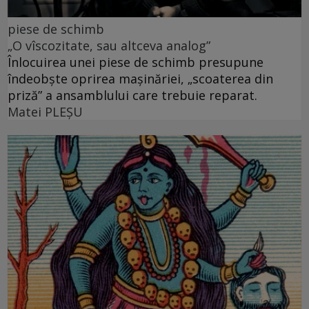
piese de schimb
„O vîscozitate, sau altceva analog”
Înlocuirea unei piese de schimb presupune
îndeobște oprirea mașinăriei, „scoaterea din
priză” a ansamblului care trebuie reparat.
Matei PLEŞU