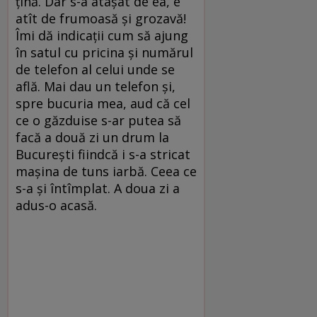
ţină. Dar s-a ataşat de ea, e
atît de frumoasă şi grozavă!
Îmi dă indicaţii cum să ajung
în satul cu pricina şi numărul
de telefon al celui unde se
află. Mai dau un telefon şi,
spre bucuria mea, aud că cel
ce o găzduise s-ar putea să
facă a două zi un drum la
Bucureşti fiindcă i s-a stricat
maşina de tuns iarbă. Ceea ce
s-a şi întîmplat. A doua zi a
adus-o acasă.