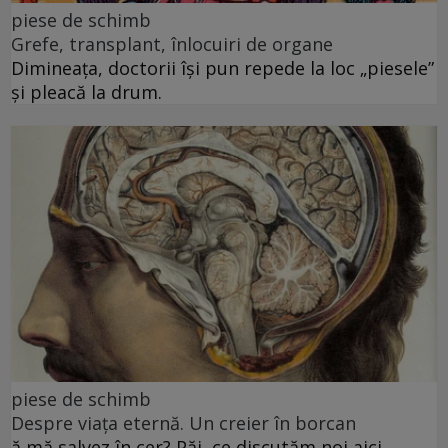
piese de schimb
Grefe, transplant, înlocuiri de organe
Dimineața, doctorii își pun repede la loc „piesele”
și pleacă la drum.
piese de schimb
Despre viața eternă. Un creier în borcan
ă mă salvez în cer? Păi, ce discutăm noi aici,