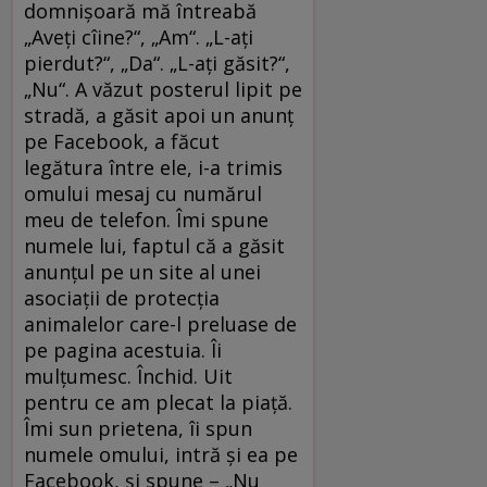
domnişoară mă întreabă
„Aveţi cîine?“, „Am“. „L-aţi
pierdut?“, „Da“. „L-aţi găsit?“,
„Nu“. A văzut posterul lipit pe
stradă, a găsit apoi un anunţ
pe Facebook, a făcut
legătura între ele, i-a trimis
omului mesaj cu numărul
meu de telefon. Îmi spune
numele lui, faptul că a găsit
anunţul pe un site al unei
asociaţii de protecţia
animalelor care-l preluase de
pe pagina acestuia. Îi
mulţumesc. Închid. Uit
pentru ce am plecat la piaţă.
Îmi sun prietena, îi spun
numele omului, intră şi ea pe
Facebook, şi spune – „Nu