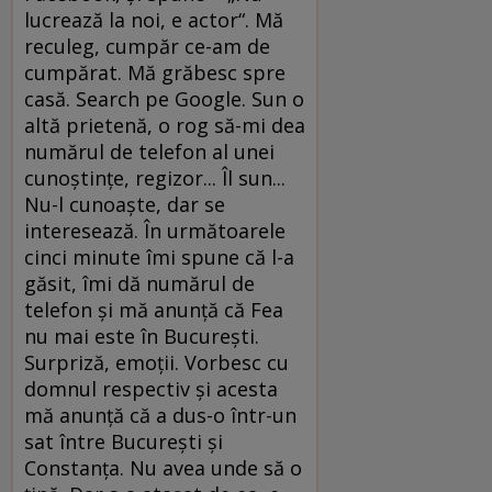
lucrează la noi, e actor“. Mă
reculeg, cumpăr ce-am de
cumpărat. Mă grăbesc spre
casă. Search pe Google. Sun o
altă prietenă, o rog să-mi dea
numărul de telefon al unei
cunoştinţe, regizor... Îl sun...
Nu-l cunoaşte, dar se
interesează. În următoarele
cinci minute îmi spune că l-a
găsit, îmi dă numărul de
telefon şi mă anunţă că Fea
nu mai este în Bucureşti.
Surpriză, emoţii. Vorbesc cu
domnul respectiv şi acesta
mă anunţă că a dus-o într-un
sat între Bucureşti şi
Constanţa. Nu avea unde să o