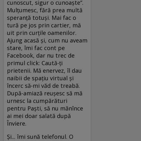
cunoscut, sigur o cunoaşte“.
Mulţumesc, fără prea multă
speranţă totuşi. Mai fac o
tură pe jos prin cartier, mă
uit prin curţile oamenilor.
Ajung acasă şi, cum nu aveam
stare, îmi fac cont pe
Facebook, dar nu trec de
primul click: Caută-ţi
prietenii. Mă enervez, îl dau
naibii de spaţiu virtual şi
încerc să-mi văd de treabă.
După-amiază reuşesc să mă
urnesc la cumpărături
pentru Paşti, să nu mănînce
ai mei doar salată după
Înviere.
Şi... îmi sună telefonul. O