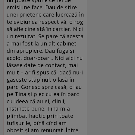
nu poate spune ce fel de
emisiune face. Dau de ştire
unei prietene care lucrează în
televiziunea respectivă, o rog
să afle cine stă în cartier. Nici
un rezultat. Se pare că acesta
a mai fost la un alt cabinet
din apropiere. Dau fuga şi
acolo, doar-doar... Nici aici nu
lăsase date de contact, mai
mult – ar fi spus că, dacă nu-i
găseşte stăpînul, o lasă în
parc. Gonesc spre casă, o iau
pe Tina şi plec cu ea în parc
cu ideea că au ei, cîinii,
instincte bune. Tina m-a
plimbat haotic prin toate
tufişurile, pînă cînd am
obosit şi am renunţat. Între