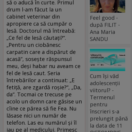
să o aducă în curte. Primul
drum l-am făcut la un
cabinet veterinar din
Feel good -
apropiere ca să cumpăr o
după FILIT -
lesă. Doctorul mă întreabă:
Ana Maria
„Ce fel de lesă căutaţi?“.
SANDU
„Pentru un ciobănesc
carpatin care a dispărut de
acasă“, soseşte răspunsul
meu, deşi habar nu aveam ce
fel de lesă caut. Seria
Cum își văd
întrebărilor a continuat: „E
adolescenții
fetiţă, are zgardă roşie?“, „Da,
viitorul? -
da“. Tocmai ce trecuse pe
Termenul
acolo un domn care găsise un
pentru
cîine ce părea să fie Fea. Nu
înscrieri s-a
lăsase nici un număr de
prelungit până
telefon. Las eu numărul şi îl
la data de 11
iau pe al medicului. Primesc