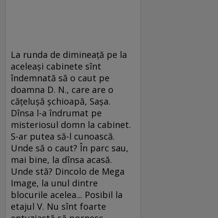
La runda de dimineaţă pe la
aceleaşi cabinete sînt
îndemnată să o caut pe
doamna D. N., care are o
căţeluşă şchioapă, Saşa.
Dînsa l-a îndrumat pe
misteriosul domn la cabinet.
S-ar putea să-l cunoască.
Unde să o caut? În parc sau,
mai bine, la dînsa acasă.
Unde stă? Dincolo de Mega
Image, la unul dintre
blocurile acelea... Posibil la
etajul V. Nu sînt foarte