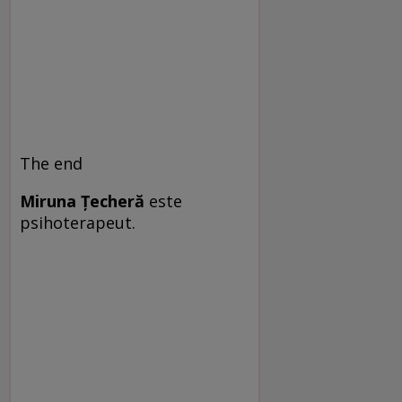
The end
Miruna Ţecheră
este
psihoterapeut.