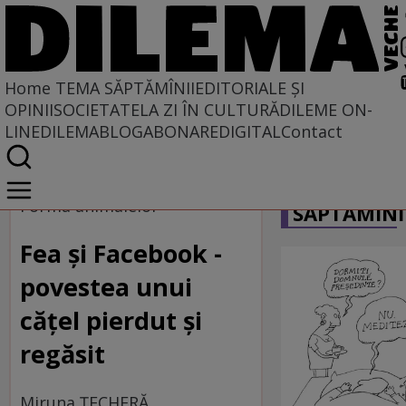
Home
TEMA SĂPTĂMÎNII
EDITORIALE ȘI
OPINII
SOCIETATE
LA ZI ÎN CULTURĂ
DILEME ON-
LINE
DILEMABLOG
ABONARE
DIGITAL
Contact
Home
CARICATU
Tema săptămînii
Forma animalelor
SĂPTĂMÎNI
Fea şi Facebook -
povestea unui
căţel pierdut şi
regăsit
Miruna ȚECHERĂ