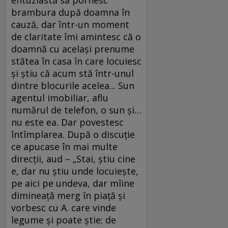
entuziastă să pornesc
brambura după doamna în
cauză, dar într-un moment
de claritate îmi amintesc că o
doamnă cu acelaşi prenume
stătea în casa în care locuiesc
şi ştiu că acum stă într-unul
dintre blocurile acelea... Sun
agentul imobiliar, aflu
numărul de telefon, o sun şi…
nu este ea. Dar povestesc
întîmplarea. După o discuţie
ce apucase în mai multe
direcţii, aud – „Stai, ştiu cine
e, dar nu ştiu unde locuieşte,
pe aici pe undeva, dar mîine
dimineaţă merg în piaţă şi
vorbesc cu A. care vinde
legume şi poate ştie; de