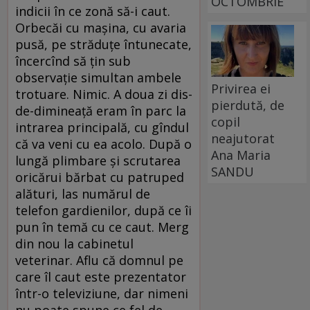
OCTOMBRIE
indicii în ce zonă să-i caut.
Orbecăi cu maşina, cu avaria
pusă, pe străduţe întunecate,
încercînd să ţin sub
observaţie simultan ambele
Privirea ei
trotuare. Nimic. A doua zi dis-
pierdută, de
de-dimineaţă eram în parc la
copil
intrarea principală, cu gîndul
neajutorat
că va veni cu ea acolo. După o
Ana Maria
lungă plimbare şi scrutarea
SANDU
oricărui bărbat cu patruped
alături, las numărul de
telefon gardienilor, după ce îi
pun în temă cu ce caut. Merg
din nou la cabinetul
veterinar. Aflu că domnul pe
care îl caut este prezentator
într-o televiziune, dar nimeni