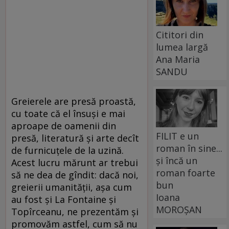
Cititori din
lumea largă
Ana Maria
SANDU
Greierele are presă proastă,
cu toate că el însuși e mai
aproape de oamenii din
FILIT e un
presă, literatură și arte decît
roman în sine...
de furnicuțele de la uzină.
și încă un
Acest lucru mărunt ar trebui
roman foarte
să ne dea de gîndit: dacă noi,
bun
greierii umanității, așa cum
Ioana
au fost și La Fontaine și
MOROȘAN
Topîrceanu, ne prezentăm și
promovăm astfel, cum să nu