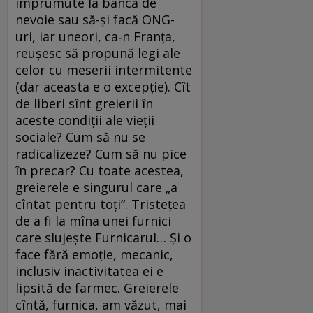
împrumute la bancă de
nevoie sau să-și facă ONG-
uri, iar uneori, ca‑n Franța,
reușesc să propună legi ale
celor cu meserii intermitente
(dar aceasta e o excepție). Cît
de liberi sînt greierii în
aceste condiții ale vieții
sociale? Cum să nu se
radicalizeze? Cum să nu pice
în precar? Cu toate acestea,
greierele e singurul care „a
cîntat pentru toți“. Tristețea
de a fi la mîna unei furnici
care slujește Furnicarul… Și o
face fără emoție, mecanic,
inclusiv inactivitatea ei e
lipsită de farmec. Greierele
cîntă, furnica, am văzut, mai