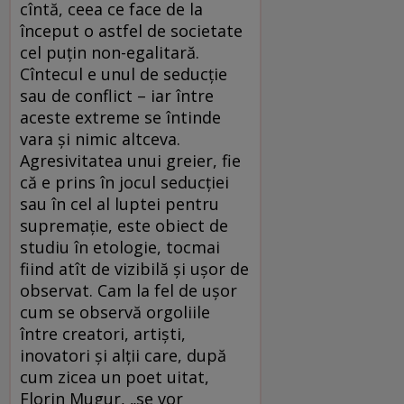
cîntă, ceea ce face de la
început o astfel de societate
cel puțin non-egalitară.
Cîntecul e unul de seducție
sau de conflict – iar între
aceste extreme se întinde
vara și nimic altceva.
Agresivitatea unui greier, fie
că e prins în jocul seducției
sau în cel al luptei pentru
supremație, este obiect de
studiu în etologie, tocmai
fiind atît de vizibilă și ușor de
observat. Cam la fel de ușor
cum se observă orgoliile
între creatori, artiști,
inovatori și alții care, după
cum zicea un poet uitat,
Florin Mugur, „se vor