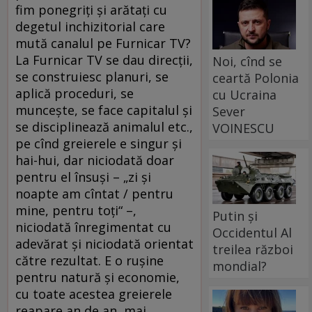
fim ponegriți și arătați cu
degetul inchizitorial care
mută canalul pe Furnicar TV?
La Furnicar TV se dau direcții,
Noi, cînd se
se construiesc planuri, se
ceartă Polonia
aplică proceduri, se
cu Ucraina
muncește, se face capitalul și
Sever
se disciplinează animalul etc.,
VOINESCU
pe cînd greierele e singur și
hai-hui, dar niciodată doar
pentru el însuși – „zi şi
noapte am cîntat / pentru
mine, pentru toți“ –,
Putin și
niciodată înregimentat cu
Occidentul Al
adevărat și niciodată orientat
treilea război
către rezultat. E o rușine
mondial?
pentru natură și economie,
cu toate acestea greierele
reapare an de an, mai