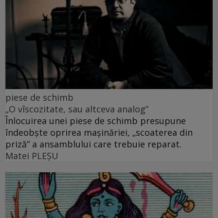
piese de schimb
„O vîscozitate, sau altceva analog”
Înlocuirea unei piese de schimb presupune
îndeobște oprirea mașinăriei, „scoaterea din
priză” a ansamblului care trebuie reparat.
Matei PLEŞU