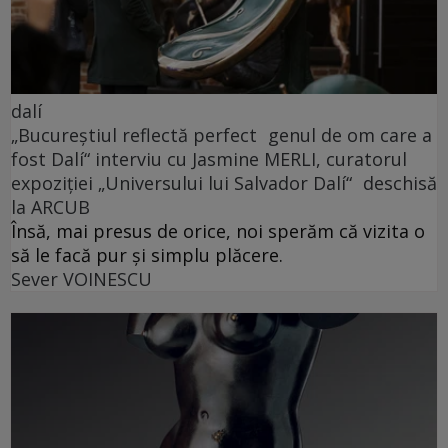
dalí
„Bucureștiul reflectă perfect genul de om care a
fost Dalí“ interviu cu Jasmine MERLI, curatorul
expoziției „Universului lui Salvador Dalí“ deschisă
la ARCUB
Însă, mai presus de orice, noi sperăm că vizita o
să le facă pur și simplu plăcere.
Sever VOINESCU