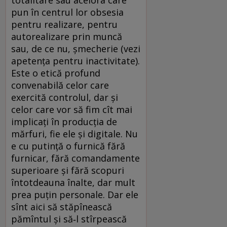
totalitare sau acelora care
pun în centrul lor obsesia
pentru realizare, pentru
autorealizare prin muncă
sau, de ce nu, șmecherie (vezi
apetența pentru inactivitate).
Este o etică profund
convenabilă celor care
exercită controlul, dar și
celor care vor să fim cît mai
implicați în producția de
mărfuri, fie ele și digitale. Nu
e cu putință o furnică fără
furnicar, fără comandamente
superioare și fără scopuri
întotdeauna înalte, dar mult
prea puțin personale. Dar ele
sînt aici să stăpînească
pămîntul și să‑l stîrpească