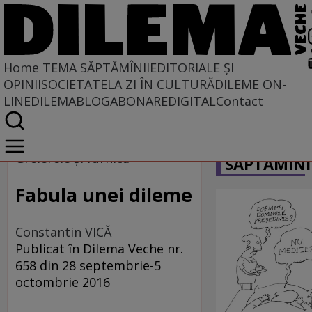
Home
TEMA SĂPTĂMÎNII
EDITORIALE ȘI
OPINII
SOCIETATE
LA ZI ÎN CULTURĂ
DILEME ON-
LINE
DILEMABLOG
ABONARE
DIGITAL
Contact
Home
CARICATU
Tema săptămînii
Greierele și furnica
SĂPTĂMÎNI
Fabula unei dileme
Constantin VICĂ
Publicat în Dilema Veche nr.
658 din 28 septembrie-5
octombrie 2016