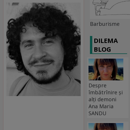
Barburisme
DILEMA
BLOG
Despre
îmbătrînire și
alți demoni
Ana Maria
SANDU