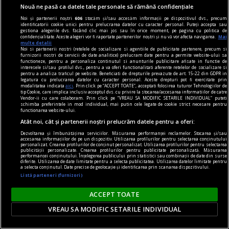
Nouă ne pasă ca datele tale personale să rămână confidențiale
Noi și partenerii noștri
606
stocăm și/sau accesăm informații pe dispozitivul dvs., precum
identificatorii cookie unici pentru prelucrarea datelor cu caracter personal. Puteți accepta sau
gestiona alegerile dvs. făcând clic mai jos sau în orice moment, pe pagina cu politica de
confidențialitate. Aceste alegeri vor fi raportate partenerilor noștri și nu vă vor afecta navigarea.
Mai
multe detalii
Noi si partenerii nostri (retelele de socializare si agentiile de publicitate partenere, precum si
furnizorii nostri de servicii de date analitice) prelucram date pentru a permite website-ului sa
dalí
functioneze, pentru a personaliza continutul si anunturile publicitare afisate in functie de
interesele si/sau profilul dvs., pentru a va oferi functionalitati aferente retelelor de socializare si
Gala
pentru a analiza traficul pe website. Beneficiati de drepturile prevazute de art. 15-22 din GDPR in
legatura cu prelucrarea datelor cu caracter personal. Aceste drepturi pot fi exercitate prin
Numai Gala și Dalí sînt deghizați într‑o mitologie
modalitatea indicata
aici
. Prin click pe “ACCEPT TOATE”, acceptati folosirea tuturor Tehnologiilor de
tip Cookie, care implica inclusiv acceptul dvs. cu privire la stocarea/accesarea informatiilor de catre
deja indestructibilă.
Vendor-ii cu care colaboram. Prin click pe “VREAU SA MODIFIC SETARILE INDIVIDUAL” puteti
schimba preferintele in mod individual, mai putin cele legate de cookie strict necesare pentru
functionarea website-ului.
Atât noi, cât și partenerii noștri prelucrăm datele pentru a oferi:
Dezvoltarea și îmbunătățirea serviciilor. Măsurarea performanței reclamelor. Stocarea și/sau
accesarea informațiilor de pe un dispozitiv. Utilizarea profilurilor pentru selectarea conținutului
personalizat. Crearea profilurilor de conținut personalizat. Utilizarea profilurilor pentru selectarea
publicității personalizate. Crearea profilurilor pentru publicitate personalizată. Măsurarea
performanței conținutului. Înțelegerea publicului prin statistici sau combinații de date din surse
diferite. Utilizarea de date limitate pentru a selecta publicitatea. Utilizarea datelor limitate pentru
a selecta conținutul. Date precise de geolocație și identificarea prin scanarea dispozitivului.
Listă parteneri (furnizori)
ACCEPT TOATE
VREAU SA MODIFIC SETARILE INDIVIDUAL