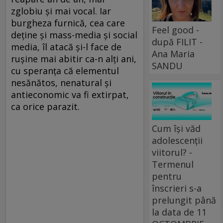
zglobiu și mai vocal. Iar
burgheza furnică, cea care
Feel good -
deține și mass-media și social
după FILIT -
media, îl atacă și-l face de
Ana Maria
rușine mai abitir ca-n alți ani,
SANDU
cu speranța că elementul
nesănătos, nenatural și
antieconomic va fi extirpat,
ca orice parazit.
Cum își văd
adolescenții
viitorul? -
Termenul
pentru
înscrieri s-a
prelungit până
la data de 11