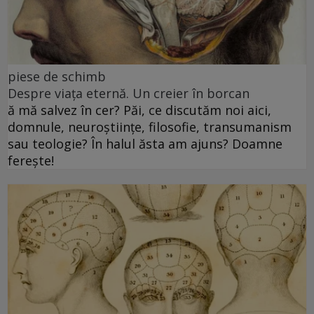
piese de schimb
Despre viața eternă. Un creier în borcan
ă mă salvez în cer? Păi, ce discutăm noi aici,
domnule, neuroștiințe, filosofie, transumanism
sau teologie? În halul ăsta am ajuns? Doamne
ferește!