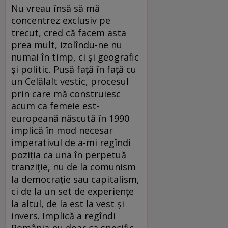
Nu vreau însă să mă
concentrez exclusiv pe
trecut, cred că facem asta
prea mult, izolîndu-ne nu
numai în timp, ci şi geografic
şi politic. Pusă faţă în faţă cu
un Celălalt vestic, procesul
prin care mă construiesc
acum ca femeie est-
europeană născută în 1990
implică în mod necesar
imperativul de a-mi regîndi
poziţia ca una în perpetuă
tranziţie, nu de la comunism
la democraţie sau capitalism,
ci de la un set de experienţe
la altul, de la est la vest şi
invers. Implică a regîndi
România nu doar ca specific