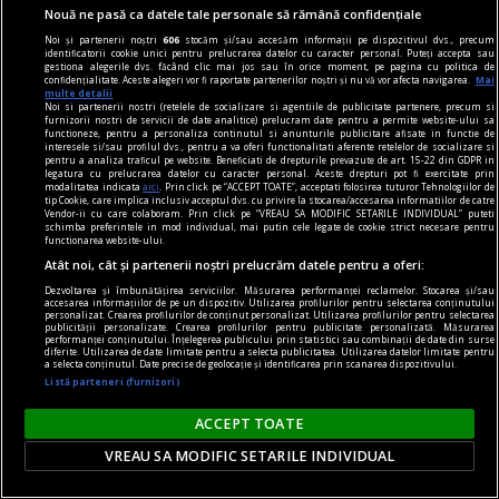
Nouă ne pasă ca datele tale personale să rămână confidențiale
Noi și partenerii noștri
606
stocăm și/sau accesăm informații pe dispozitivul dvs., precum
identificatorii cookie unici pentru prelucrarea datelor cu caracter personal. Puteți accepta sau
gestiona alegerile dvs. făcând clic mai jos sau în orice moment, pe pagina cu politica de
confidențialitate. Aceste alegeri vor fi raportate partenerilor noștri și nu vă vor afecta navigarea.
Mai
multe detalii
Noi si partenerii nostri (retelele de socializare si agentiile de publicitate partenere, precum si
furnizorii nostri de servicii de date analitice) prelucram date pentru a permite website-ului sa
functioneze, pentru a personaliza continutul si anunturile publicitare afisate in functie de
interesele si/sau profilul dvs., pentru a va oferi functionalitati aferente retelelor de socializare si
pentru a analiza traficul pe website. Beneficiati de drepturile prevazute de art. 15-22 din GDPR in
legatura cu prelucrarea datelor cu caracter personal. Aceste drepturi pot fi exercitate prin
modalitatea indicata
aici
. Prin click pe “ACCEPT TOATE”, acceptati folosirea tuturor Tehnologiilor de
tip Cookie, care implica inclusiv acceptul dvs. cu privire la stocarea/accesarea informatiilor de catre
Vendor-ii cu care colaboram. Prin click pe “VREAU SA MODIFIC SETARILE INDIVIDUAL” puteti
schimba preferintele in mod individual, mai putin cele legate de cookie strict necesare pentru
functionarea website-ului.
Atât noi, cât și partenerii noștri prelucrăm datele pentru a oferi:
dalí
Dezvoltarea și îmbunătățirea serviciilor. Măsurarea performanței reclamelor. Stocarea și/sau
accesarea informațiilor de pe un dispozitiv. Utilizarea profilurilor pentru selectarea conținutului
personalizat. Crearea profilurilor de conținut personalizat. Utilizarea profilurilor pentru selectarea
Gala
publicității personalizate. Crearea profilurilor pentru publicitate personalizată. Măsurarea
performanței conținutului. Înțelegerea publicului prin statistici sau combinații de date din surse
Numai Gala și Dalí sînt deghizați într‑o mitologie
diferite. Utilizarea de date limitate pentru a selecta publicitatea. Utilizarea datelor limitate pentru
a selecta conținutul. Date precise de geolocație și identificarea prin scanarea dispozitivului.
deja indestructibilă.
Listă parteneri (furnizori)
ACCEPT TOATE
VREAU SA MODIFIC SETARILE INDIVIDUAL