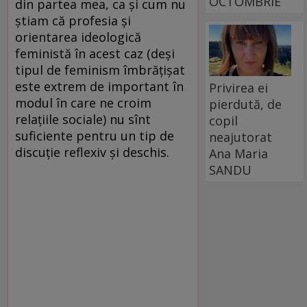
OCTOMBRIE
din partea mea, ca şi cum nu
ştiam că profesia şi
orientarea ideologică
feministă în acest caz (deşi
tipul de feminism îmbrăţişat
este extrem de important în
Privirea ei
modul în care ne croim
pierdută, de
relaţiile sociale) nu sînt
copil
suficiente pentru un tip de
neajutorat
discuţie reflexiv şi deschis.
Ana Maria
SANDU