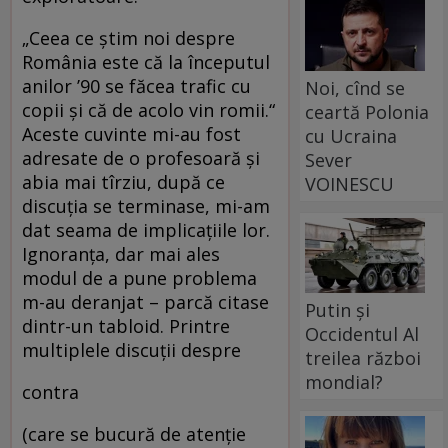
„Ceea ce ştim noi despre
România este că la începutul
anilor ’90 se făcea trafic cu
Noi, cînd se
copii şi că de acolo vin romii.“
ceartă Polonia
Aceste cuvinte mi-au fost
cu Ucraina
adresate de o profesoară şi
Sever
abia mai tîrziu, după ce
VOINESCU
discuţia se terminase, mi-am
dat seama de implicaţiile lor.
Ignoranţa, dar mai ales
modul de a pune problema
m-au deranjat – parcă citase
Putin și
dintr-un tabloid. Printre
Occidentul Al
multiplele discuţii despre
treilea război
mondial?
contra
(care se bucură de atenţie