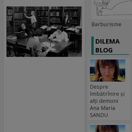
Barburisme
DILEMA
BLOG
Despre
îmbătrînire și
alți demoni
Ana Maria
SANDU