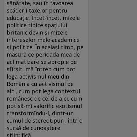
sănătate, sau în favoarea
scăderii taxelor pentru
educaţie. Încet-încet, mizele
politice tipice spaţiului
britanic devin şi mizele
intereselor mele academice
şi politice. În acelaşi timp, pe
măsură ce perioada mea de
aclimatizare se apropie de
sfîrşit, mă întreb cum pot
lega activismul meu din
România cu activismul de
aici, cum pot lega contextul
românesc de cel de aici, cum
pot să-mi valorific exotismul
transformîndu-l, dintr-un
cumul de stereotipuri, într-o
sursă de cunoaştere
ştiinţifică.