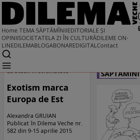
Home
TEMA SĂPTĂMÎNII
EDITORIALE ȘI
OPINII
SOCIETATE
LA ZI ÎN CULTURĂ
DILEME ON-
LINE
DILEMABLOG
ABONARE
DIGITAL
Contact
Home
CARICATU
Tema săptămînii
La studii în străinătate
SĂPTĂMÎNI
Exotism marca
Europa de Est
Alexandra GRUIAN
Publicat în Dilema Veche nr.
582 din 9-15 aprilie 2015