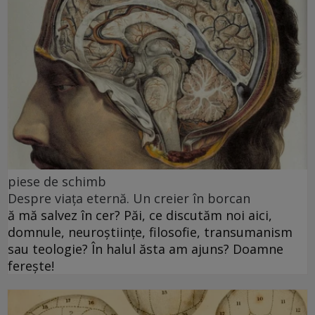
piese de schimb
Despre viața eternă. Un creier în borcan
ă mă salvez în cer? Păi, ce discutăm noi aici,
domnule, neuroștiințe, filosofie, transumanism
sau teologie? În halul ăsta am ajuns? Doamne
ferește!