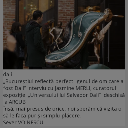
dalí
„Bucureștiul reflectă perfect genul de om care a
fost Dalí“ interviu cu Jasmine MERLI, curatorul
expoziției „Universului lui Salvador Dalí“ deschisă
la ARCUB
Însă, mai presus de orice, noi sperăm că vizita o
să le facă pur și simplu plăcere.
Sever VOINESCU