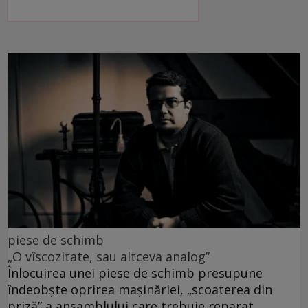
piese de schimb
„O vîscozitate, sau altceva analog”
Înlocuirea unei piese de schimb presupune
îndeobște oprirea mașinăriei, „scoaterea din
priză” a ansamblului care trebuie reparat.