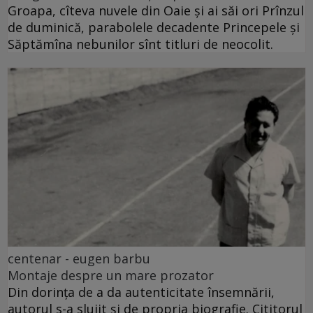
Groapa, cîteva nuvele din Oaie și ai săi ori Prînzul
de duminică, parabolele decadente Princepele și
Săptămîna nebunilor sînt titluri de neocolit.
centenar - eugen barbu
Montaje despre un mare prozator
Din dorința de a da autenticitate însemnării,
autorul s-a slujit și de propria biografie. Cititorul