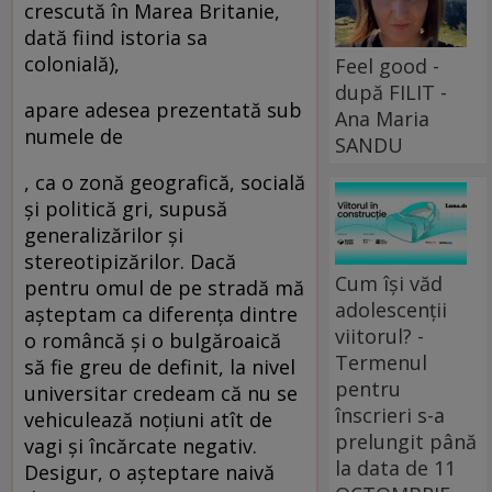
crescută în Marea Britanie,
dată fiind istoria sa
colonială),
Feel good -
după FILIT -
apare adesea prezentată sub
Ana Maria
numele de
SANDU
, ca o zonă geografică, socială
şi politică gri, supusă
generalizărilor şi
stereotipizărilor. Dacă
Cum își văd
pentru omul de pe stradă mă
adolescenții
aşteptam ca diferenţa dintre
viitorul? -
o româncă şi o bulgăroaică
Termenul
să fie greu de definit, la nivel
pentru
universitar credeam că nu se
înscrieri s-a
vehiculează noţiuni atît de
prelungit până
vagi şi încărcate negativ.
la data de 11
Desigur, o aşteptare naivă