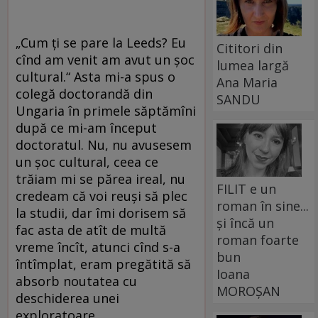
„Cum ţi se pare la Leeds? Eu
Cititori din
cînd am venit am avut un şoc
lumea largă
cultural.“ Asta mi-a spus o
Ana Maria
colegă doctorandă din
SANDU
Ungaria în primele săptămîni
după ce mi-am început
doctoratul. Nu, nu avusesem
un şoc cultural, ceea ce
trăiam mi se părea ireal, nu
FILIT e un
credeam că voi reuşi să plec
roman în sine...
la studii, dar îmi dorisem să
și încă un
fac asta de atît de multă
roman foarte
vreme încît, atunci cînd s-a
bun
întîmplat, eram pregătită să
Ioana
absorb noutatea cu
MOROȘAN
deschiderea unei
exploratoare.