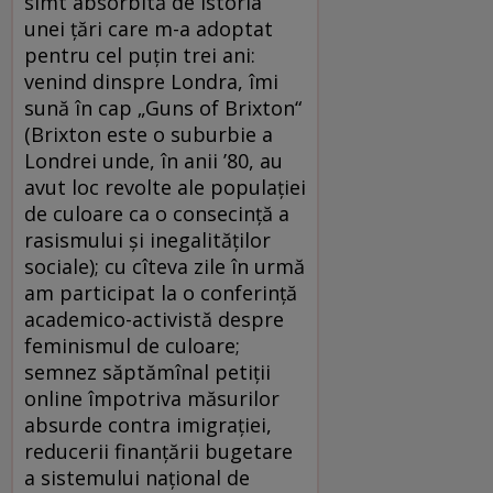
simt absorbită de istoria
unei ţări care m-a adoptat
pentru cel puţin trei ani:
venind dinspre Londra, îmi
sună în cap „Guns of Brixton“
(Brixton este o suburbie a
Londrei unde, în anii ’80, au
avut loc revolte ale populaţiei
de culoare ca o consecinţă a
rasismului şi inegalităţilor
sociale); cu cîteva zile în urmă
am participat la o conferinţă
academico-activistă despre
feminismul de culoare;
semnez săptămînal petiţii
online împotriva măsurilor
absurde contra imigraţiei,
reducerii finanţării bugetare
a sistemului naţional de