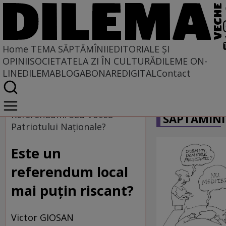
Home
TEMA SĂPTĂMÎNII
EDITORIALE ȘI
OPINII
SOCIETATE
LA ZI ÎN CULTURĂ
DILEME ON-
LINE
DILEMABLOG
ABONARE
DIGITAL
Contact
Home
CARICATU
Tema săptămînii
Referendum. Sau Vocea
SĂPTĂMÎNI
Patriotului Naţionale?
Este un
referendum local
mai puţin riscant?
Victor GIOSAN