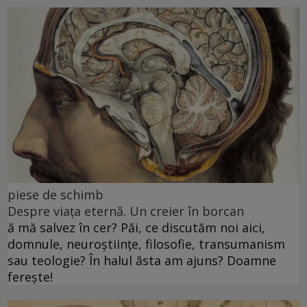
piese de schimb
Despre viața eternă. Un creier în borcan
ă mă salvez în cer? Păi, ce discutăm noi aici,
domnule, neuroștiințe, filosofie, transumanism
sau teologie? În halul ăsta am ajuns? Doamne
ferește!