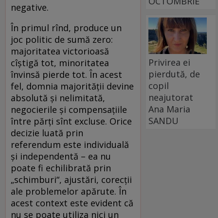
OCTOMBRIE
negative.
În primul rînd, produce un
joc politic de sumă zero:
majoritatea victorioasă
Privirea ei
cîștigă tot, minoritatea
pierdută, de
învinsă pierde tot. În acest
copil
fel, domnia majorității devine
neajutorat
absolută și nelimitată,
Ana Maria
negocierile și compensațiile
SANDU
între părți sînt excluse. Orice
decizie luată prin
referendum este individuală
și independentă – ea nu
poate fi echilibrată prin
„schimburi“, ajustări, corecții
ale problemelor apărute. În
acest context este evident că
nu se poate utiliza nici un