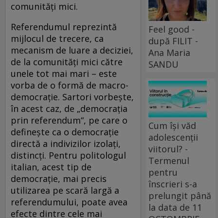
comunități mici.
Referendumul reprezintă
Feel good -
mijlocul de trecere, ca
după FILIT -
mecanism de luare a deciziei,
Ana Maria
de la comunități mici către
SANDU
unele tot mai mari – este
vorba de o formă de macro-
democrație. Sartori vorbește,
în acest caz, de „democrația
prin referendum“, pe care o
Cum își văd
definește ca o democrație
adolescenții
directă a indivizilor izolați,
viitorul? -
distincți. Pentru politologul
Termenul
italian, acest tip de
pentru
democrație, mai precis
înscrieri s-a
utilizarea pe scară largă a
prelungit până
referendumului, poate avea
la data de 11
efecte dintre cele mai