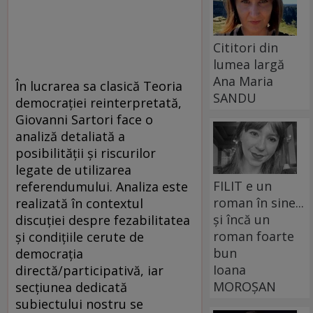
Cititori din
lumea largă
Ana Maria
În lucrarea sa clasică Teoria
SANDU
democrației reinterpretată,
Giovanni Sartori face o
analiză detaliată a
posibilității și riscurilor
legate de utilizarea
FILIT e un
referendumului. Analiza este
roman în sine...
realizată în contextul
și încă un
discuției despre fezabilitatea
roman foarte
și condițiile cerute de
bun
democrația
Ioana
directă/participativă, iar
MOROȘAN
secțiunea dedicată
subiectului nostru se