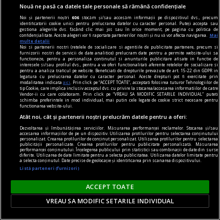
centenar - eugen barbu
Nouă ne pasă ca datele tale personale să rămână confidențiale
Groapa, cazul și centenarul
Noi și partenerii noștri
606
stocăm și/sau accesăm informații pe dispozitivul dvs., precum
identificatorii cookie unici pentru prelucrarea datelor cu caracter personal. Puteți accepta sau
Eugen Barbu (20 februarie 1924 – 7 septembrie
gestiona alegerile dvs. făcând clic mai jos sau în orice moment, pe pagina cu politica de
confidențialitate. Aceste alegeri vor fi raportate partenerilor noștri și nu vă vor afecta navigarea.
Mai
1993) este, probabil, cel mai detestabil și mai
multe detalii
Noi si partenerii nostri (retelele de socializare si agentiile de publicitate partenere, precum si
controversat scriitor român din postbelicul
furnizorii nostri de servicii de date analitice) prelucram date pentru a permite website-ului sa
functioneze, pentru a personaliza continutul si anunturile publicitare afisate in functie de
literar românesc.
interesele si/sau profilul dvs., pentru a va oferi functionalitati aferente retelelor de socializare si
pentru a analiza traficul pe website. Beneficiati de drepturile prevazute de art. 15-22 din GDPR in
Marius CHIVU
legatura cu prelucrarea datelor cu caracter personal. Aceste drepturi pot fi exercitate prin
modalitatea indicata
aici
. Prin click pe “ACCEPT TOATE”, acceptati folosirea tuturor Tehnologiilor de
tip Cookie, care implica inclusiv acceptul dvs. cu privire la stocarea/accesarea informatiilor de catre
Vendor-ii cu care colaboram. Prin click pe “VREAU SA MODIFIC SETARILE INDIVIDUAL” puteti
schimba preferintele in mod individual, mai putin cele legate de cookie strict necesare pentru
functionarea website-ului.
Atât noi, cât și partenerii noștri prelucrăm datele pentru a oferi:
Dezvoltarea și îmbunătățirea serviciilor. Măsurarea performanței reclamelor. Stocarea și/sau
accesarea informațiilor de pe un dispozitiv. Utilizarea profilurilor pentru selectarea conținutului
personalizat. Crearea profilurilor de conținut personalizat. Utilizarea profilurilor pentru selectarea
publicității personalizate. Crearea profilurilor pentru publicitate personalizată. Măsurarea
performanței conținutului. Înțelegerea publicului prin statistici sau combinații de date din surse
diferite. Utilizarea de date limitate pentru a selecta publicitatea. Utilizarea datelor limitate pentru
a selecta conținutul. Date precise de geolocație și identificarea prin scanarea dispozitivului.
Listă parteneri (furnizori)
ACCEPT TOATE
VREAU SA MODIFIC SETARILE INDIVIDUAL