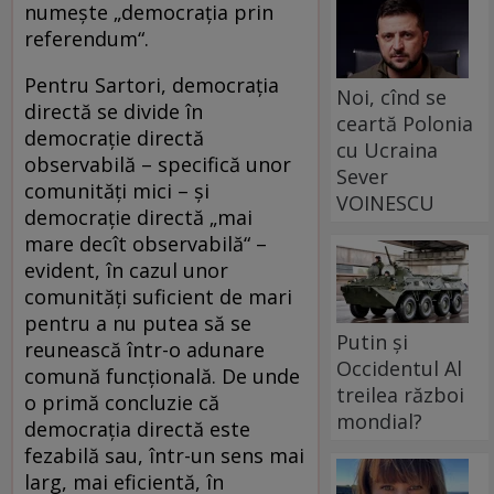
numește „democrația prin
referendum“.
Pentru Sartori, democrația
Noi, cînd se
directă se divide în
ceartă Polonia
democrație directă
cu Ucraina
observabilă – specifică unor
Sever
comunități mici – și
VOINESCU
democrație directă „mai
mare decît observabilă“ –
evident, în cazul unor
comunități suficient de mari
pentru a nu putea să se
Putin și
reunească într-o adunare
Occidentul Al
comună funcțională. De unde
treilea război
o primă concluzie că
mondial?
democrația directă este
fezabilă sau, într-un sens mai
larg, mai eficientă, în