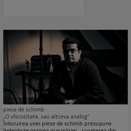
piese de schimb
„O vîscozitate, sau altceva analog”
Înlocuirea unei piese de schimb presupune
îndeobște oprirea mașinăriei, „scoaterea din