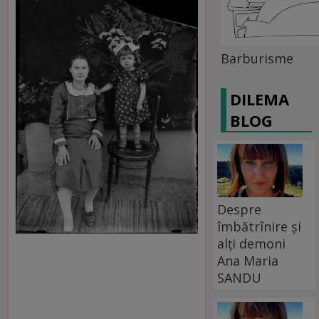
Barburisme
DILEMA
BLOG
Despre
îmbătrînire și
alți demoni
Ana Maria
SANDU