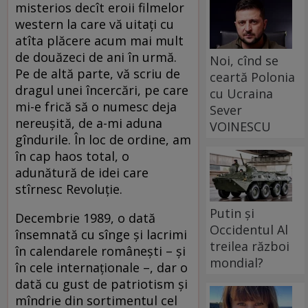
misterios decît eroii filmelor
western la care vă uitaţi cu
atîta plăcere acum mai mult
de douăzeci de ani în urmă.
Noi, cînd se
Pe de altă parte, vă scriu de
ceartă Polonia
dragul unei încercări, pe care
cu Ucraina
mi-e frică să o numesc deja
Sever
nereuşită, de a-mi aduna
VOINESCU
gîndurile. În loc de ordine, am
în cap haos total, o
adunătură de idei care
stîrnesc Revoluţie.
Putin și
Decembrie 1989, o dată
Occidentul Al
însemnată cu sînge şi lacrimi
treilea război
în calendarele româneşti – şi
mondial?
în cele internaţionale –, dar o
dată cu gust de patriotism şi
mîndrie din sortimentul cel