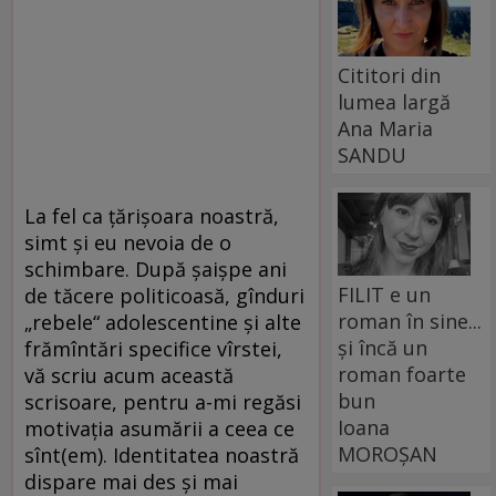
Cititori din
lumea largă
Ana Maria
SANDU
La fel ca ţărişoara noastră,
simt şi eu nevoia de o
schimbare. După şaişpe ani
FILIT e un
de tăcere politicoasă, gînduri
roman în sine...
„rebele“ adolescentine şi alte
și încă un
frămîntări specifice vîrstei,
roman foarte
vă scriu acum această
bun
scrisoare, pentru a-mi regăsi
Ioana
motivaţia asumării a ceea ce
MOROȘAN
sînt(em). Identitatea noastră
dispare mai des şi mai