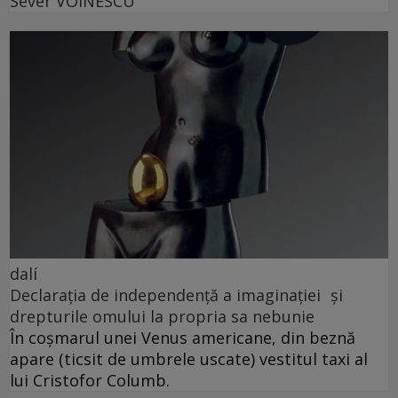
Sever VOINESCU
dalí
Declarația de independență a imaginației și
drepturile omului la propria sa nebunie
În coșmarul unei Venus americane, din beznă
apare (ticsit de umbrele uscate) vestitul taxi al
lui Cristofor Columb.