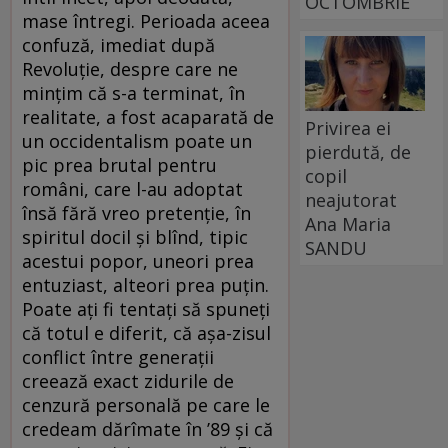
OCTOMBRIE
mase întregi. Perioada aceea
confuză, imediat după
Revoluţie, despre care ne
minţim că s-a terminat, în
realitate, a fost acaparată de
Privirea ei
un occidentalism poate un
pierdută, de
pic prea brutal pentru
copil
români, care l-au adoptat
neajutorat
însă fără vreo pretenţie, în
Ana Maria
spiritul docil şi blînd, tipic
SANDU
acestui popor, uneori prea
entuziast, alteori prea puţin.
Poate aţi fi tentaţi să spuneţi
că totul e diferit, că aşa-zisul
conflict între generaţii
creează exact zidurile de
cenzură personală pe care le
credeam dărîmate în ’89 şi că