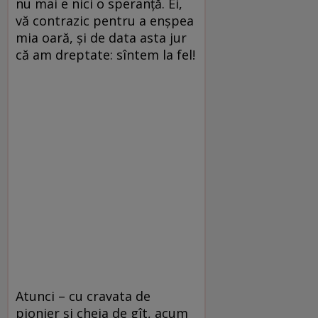
nu mai e nici o speranţă. Ei,
vă contrazic pentru a enşpea
mia oară, şi de data asta jur
că am dreptate: sîntem la fel!
Atunci – cu cravata de
pionier şi cheia de gît, acum