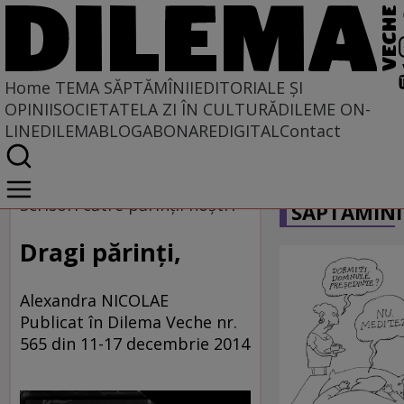
Home
TEMA SĂPTĂMÎNII
EDITORIALE ȘI
OPINII
SOCIETATE
LA ZI ÎN CULTURĂ
DILEME ON-
LINE
DILEMABLOG
ABONARE
DIGITAL
Contact
Home
CARICATU
Tema săptămînii
Scrisori către părinţii noştri
SĂPTĂMÎNI
Dragi părinţi,
Alexandra NICOLAE
Publicat în Dilema Veche nr.
565 din 11-17 decembrie 2014