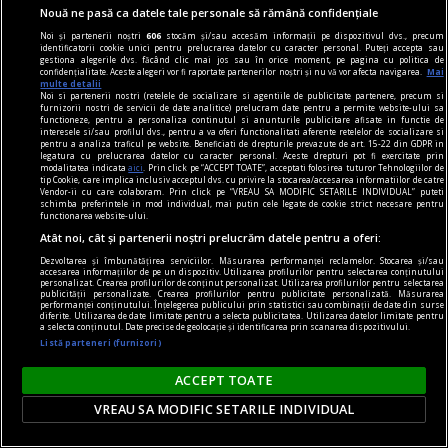
Nouă ne pasă ca datele tale personale să rămână confidențiale
Noi și partenerii noștri
606
stocăm și/sau accesăm informații pe dispozitivul dvs., precum
identificatorii cookie unici pentru prelucrarea datelor cu caracter personal. Puteți accepta sau
gestiona alegerile dvs. făcând clic mai jos sau în orice moment, pe pagina cu politica de
confidențialitate. Aceste alegeri vor fi raportate partenerilor noștri și nu vă vor afecta navigarea.
Mai
multe detalii
Noi si partenerii nostri (retelele de socializare si agentiile de publicitate partenere, precum si
furnizorii nostri de servicii de date analitice) prelucram date pentru a permite website-ului sa
functioneze, pentru a personaliza continutul si anunturile publicitare afisate in functie de
interesele si/sau profilul dvs., pentru a va oferi functionalitati aferente retelelor de socializare si
dalí
pentru a analiza traficul pe website. Beneficiati de drepturile prevazute de art. 15-22 din GDPR in
legatura cu prelucrarea datelor cu caracter personal. Aceste drepturi pot fi exercitate prin
Viziunea suprarealistă a lumii
modalitatea indicata
aici
. Prin click pe “ACCEPT TOATE”, acceptati folosirea tuturor Tehnologiilor de
tip Cookie, care implica inclusiv acceptul dvs. cu privire la stocarea/accesarea informatiilor de catre
Ne aflăm pe versantul opus lucidității gîndului.
Vendor-ii cu care colaboram. Prin click pe “VREAU SA MODIFIC SETARILE INDIVIDUAL” puteti
schimba preferintele in mod individual, mai putin cele legate de cookie strict necesare pentru
Intrăm în ținutul somnului, al tainei, adică în
functionarea website-ului.
Atât noi, cât și partenerii noștri prelucrăm datele pentru a oferi:
zona de umbră a vieții.
Dezvoltarea și îmbunătățirea serviciilor. Măsurarea performanței reclamelor. Stocarea și/sau
accesarea informațiilor de pe un dispozitiv. Utilizarea profilurilor pentru selectarea conținutului
personalizat. Crearea profilurilor de conținut personalizat. Utilizarea profilurilor pentru selectarea
publicității personalizate. Crearea profilurilor pentru publicitate personalizată. Măsurarea
performanței conținutului. Înțelegerea publicului prin statistici sau combinații de date din surse
diferite. Utilizarea de date limitate pentru a selecta publicitatea. Utilizarea datelor limitate pentru
a selecta conținutul. Date precise de geolocație și identificarea prin scanarea dispozitivului.
Listă parteneri (furnizori)
ACCEPT TOATE
VREAU SA MODIFIC SETARILE INDIVIDUAL