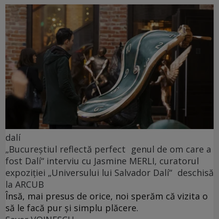
dalí
„Bucureștiul reflectă perfect genul de om care a
fost Dalí“ interviu cu Jasmine MERLI, curatorul
expoziției „Universului lui Salvador Dalí“ deschisă
la ARCUB
Însă, mai presus de orice, noi sperăm că vizita o
să le facă pur și simplu plăcere.