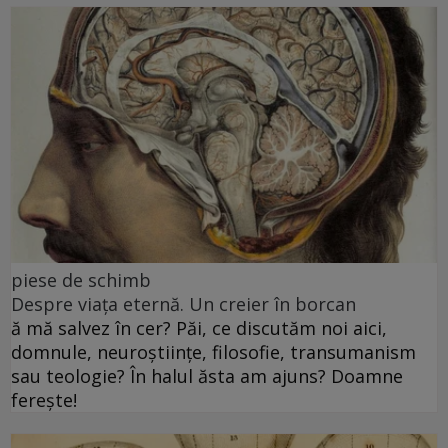
piese de schimb
Despre viața eternă. Un creier în borcan
ă mă salvez în cer? Păi, ce discutăm noi aici,
domnule, neuroștiințe, filosofie, transumanism
sau teologie? În halul ăsta am ajuns? Doamne
ferește!