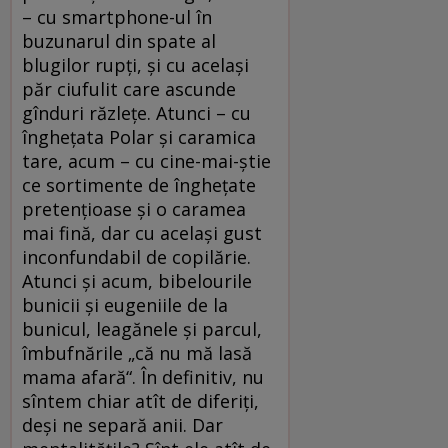
– cu smartphone-ul în
buzunarul din spate al
blugilor rupţi, şi cu acelaşi
păr ciufulit care ascunde
gînduri răzleţe. Atunci – cu
îngheţata Polar şi caramica
tare, acum – cu cine-mai-ştie
ce sortimente de îngheţate
pretenţioase şi o caramea
mai fină, dar cu acelaşi gust
inconfundabil de copilărie.
Atunci şi acum, bibelourile
bunicii şi eugeniile de la
bunicul, leagănele şi parcul,
îmbufnările „că nu mă lasă
mama afară“. În definitiv, nu
sîntem chiar atît de diferiţi,
deşi ne separă anii. Dar