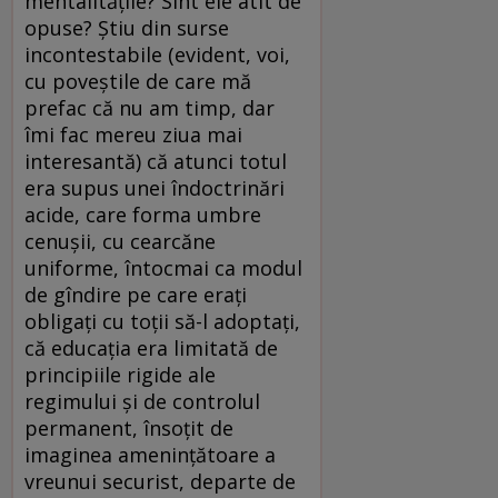
mentalităţile? Sînt ele atît de
opuse? Ştiu din surse
incontestabile (evident, voi,
cu poveştile de care mă
prefac că nu am timp, dar
îmi fac mereu ziua mai
interesantă) că atunci totul
era supus unei îndoctrinări
acide, care forma umbre
cenuşii, cu cearcăne
uniforme, întocmai ca modul
de gîndire pe care eraţi
obligaţi cu toţii să-l adoptaţi,
că educaţia era limitată de
principiile rigide ale
regimului şi de controlul
permanent, însoţit de
imaginea ameninţătoare a
vreunui securist, departe de