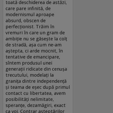
toată deschiderea de astăzi,
care pare infinită, de
modernismul aproape
absurd, obscen de
perfecţionist. Trăim în
vremuri în care un gram de
ambiţie nu se găseşte la colţ
de stradă, aşa cum ne-am
aştepta, ci arde mocnit, în
tentative de emancipare,
sîntem produsul unei
generaţii ridicate din cenuşa
trecutului, modelaţi la
graniţa dintre independenţă
şi teama de eşec după primul
contact cu libertatea, avem
posibilităţi nelimitate,
speranţe, dezamăgiri, exact
ca voi. Contrar aşteptărilor