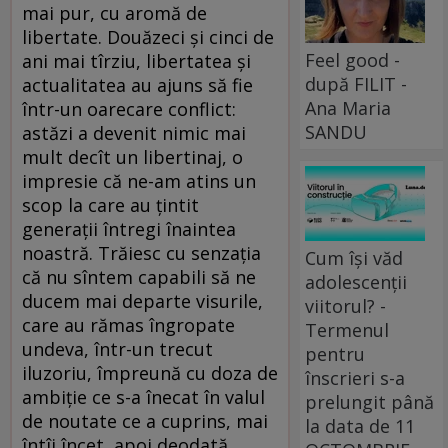
mai pur, cu aromă de
libertate. Douăzeci şi cinci de
Feel good -
ani mai tîrziu, libertatea şi
după FILIT -
actualitatea au ajuns să fie
Ana Maria
într-un oarecare conflict:
SANDU
astăzi a devenit nimic mai
mult decît un libertinaj, o
impresie că ne-am atins un
scop la care au ţintit
generaţii întregi înaintea
noastră. Trăiesc cu senzaţia
Cum își văd
că nu sîntem capabili să ne
adolescenții
ducem mai departe visurile,
viitorul? -
care au rămas îngropate
Termenul
undeva, într-un trecut
pentru
iluzoriu, împreună cu doza de
înscrieri s-a
ambiţie ce s-a înecat în valul
prelungit până
de noutate ce a cuprins, mai
la data de 11
întîi încet, apoi deodată,