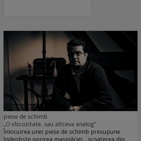
piese de schimb
„O vîscozitate, sau altceva analog”
Înlocuirea unei piese de schimb presupune
îndeobște oprirea mașinăriei, „scoaterea din