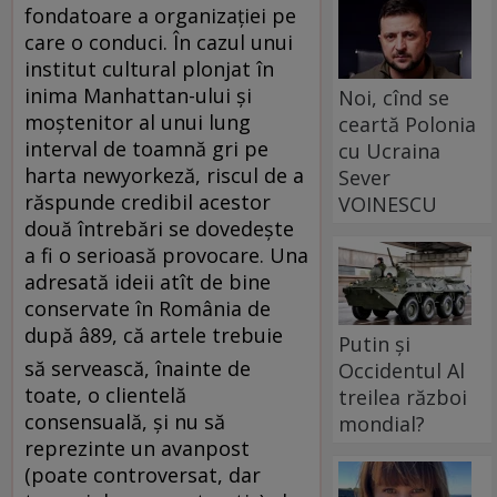
fondatoare a organizaţiei pe
care o conduci. În cazul unui
institut cultural plonjat în
inima Manhattan-ului şi
Noi, cînd se
moştenitor al unui lung
ceartă Polonia
interval de toamnă gri pe
cu Ucraina
harta newyorkeză, riscul de a
Sever
răspunde credibil acestor
VOINESCU
două întrebări se dovedeşte
a fi o serioasă provocare. Una
adresată ideii atît de bine
conservate în România de
după â89, că artele trebuie
Putin și
să servească, înainte de
Occidentul Al
toate, o clientelă
treilea război
consensuală, şi nu să
mondial?
reprezinte un avanpost
(poate controversat, dar