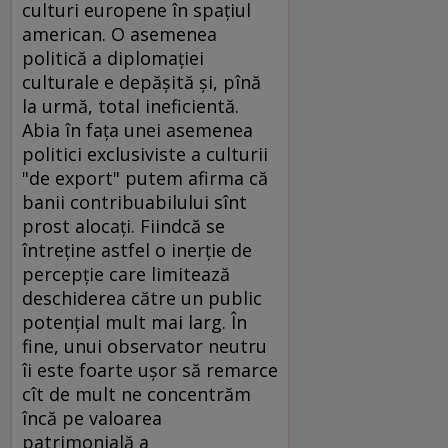
culturi europene în spaţiul
american. O asemenea
politică a diplomaţiei
culturale e depăşită şi, pînă
la urmă, total ineficientă.
Abia în faţa unei asemenea
politici exclusiviste a culturii
"de export" putem afirma că
banii contribuabilului sînt
prost alocaţi. Fiindcă se
întreţine astfel o inerţie de
percepţie care limitează
deschiderea către un public
potenţial mult mai larg. În
fine, unui observator neutru
îi este foarte uşor să remarce
cît de mult ne concentrăm
încă pe valoarea
patrimonială a