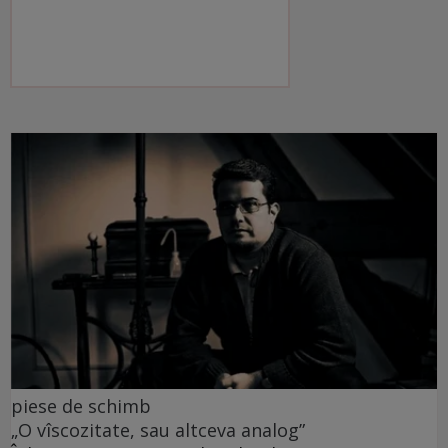
piese de schimb
„O vîscozitate, sau altceva analog”