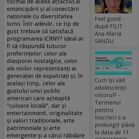
tocmai de aceea atractiv) al
emancipării şi al conectării
naţionale cu diversitatea
Feel good -
lumii. Într-adevăr, ce tip de
după FILIT -
gust trebuie să satisfacă
Ana Maria
programarea ICRNY? Ideal ar
SANDU
fi să răspundă tuturor
preferinţelor: celor ale
diasporei nostalgice, celor
ale noilor reprezentanţi ai
generaţiei de expatriaţi şi, în
Cum își văd
acelaşi timp, celor ale
adolescenții
gustului unui public
viitorul? -
american care aşteaptă
Termenul
"culoare locală", dar şi
pentru
entertainment, originalitate
înscrieri s-a
şi valori tradiţionale, arte
prelungit până
patrimoniale şi arte
la data de 11
emergente şi a cărui răbdare