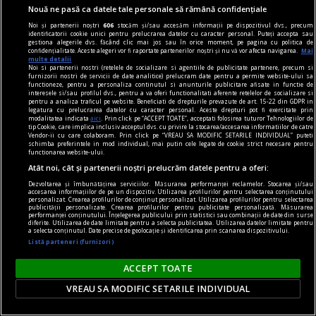
lui Cristofor Columb.
Nouă ne pasă ca datele tale personale să rămână confidențiale
Noi și partenerii noștri
606
stocăm și/sau accesăm informații pe dispozitivul dvs., precum
identificatorii cookie unici pentru prelucrarea datelor cu caracter personal. Puteți accepta sau
gestiona alegerile dvs. făcând clic mai jos sau în orice moment, pe pagina cu politica de
confidențialitate. Aceste alegeri vor fi raportate partenerilor noștri și nu vă vor afecta navigarea.
Mai
multe detalii
Noi si partenerii nostri (retelele de socializare si agentiile de publicitate partenere, precum si
furnizorii nostri de servicii de date analitice) prelucram date pentru a permite website-ului sa
functioneze, pentru a personaliza continutul si anunturile publicitare afisate in functie de
interesele si/sau profilul dvs., pentru a va oferi functionalitati aferente retelelor de socializare si
pentru a analiza traficul pe website. Beneficiati de drepturile prevazute de art. 15-22 din GDPR in
legatura cu prelucrarea datelor cu caracter personal. Aceste drepturi pot fi exercitate prin
modalitatea indicata
aici
. Prin click pe “ACCEPT TOATE”, acceptati folosirea tuturor Tehnologiilor de
tip Cookie, care implica inclusiv acceptul dvs. cu privire la stocarea/accesarea informatiilor de catre
Vendor-ii cu care colaboram. Prin click pe “VREAU SA MODIFIC SETARILE INDIVIDUAL” puteti
schimba preferintele in mod individual, mai putin cele legate de cookie strict necesare pentru
functionarea website-ului.
Atât noi, cât și partenerii noștri prelucrăm datele pentru a oferi:
Dezvoltarea și îmbunătățirea serviciilor. Măsurarea performanței reclamelor. Stocarea și/sau
accesarea informațiilor de pe un dispozitiv. Utilizarea profilurilor pentru selectarea conținutului
personalizat. Crearea profilurilor de conținut personalizat. Utilizarea profilurilor pentru selectarea
publicității personalizate. Crearea profilurilor pentru publicitate personalizată. Măsurarea
performanței conținutului. Înțelegerea publicului prin statistici sau combinații de date din surse
diferite. Utilizarea de date limitate pentru a selecta publicitatea. Utilizarea datelor limitate pentru
dalí
a selecta conținutul. Date precise de geolocație și identificarea prin scanarea dispozitivului.
Gala
Listă parteneri (furnizori)
Numai Gala și Dalí sînt deghizați într‑o mitologie
ACCEPT TOATE
deja indestructibilă.
VREAU SA MODIFIC SETARILE INDIVIDUAL