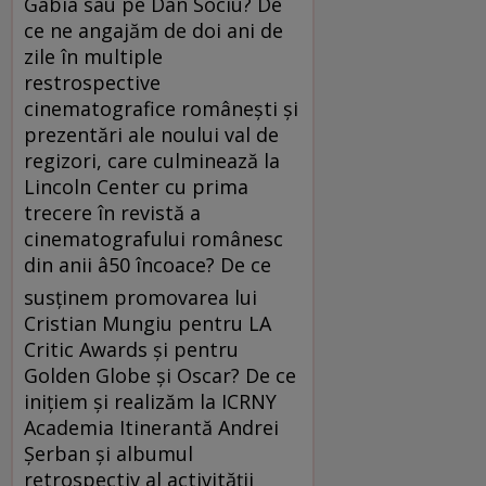
Gabia sau pe Dan Sociu? De
ce ne angajăm de doi ani de
zile în multiple
restrospective
cinematografice româneşti şi
prezentări ale noului val de
regizori, care culminează la
Lincoln Center cu prima
trecere în revistă a
cinematografului românesc
din anii â50 încoace? De ce
susţinem promovarea lui
Cristian Mungiu pentru LA
Critic Awards şi pentru
Golden Globe şi Oscar? De ce
iniţiem şi realizăm la ICRNY
Academia Itinerantă Andrei
Şerban şi albumul
retrospectiv al activităţii