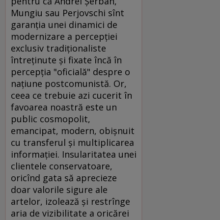
pentru că Andrei Şerban,
Mungiu sau Perjovschi sînt
garanţia unei dinamici de
modernizare a percepţiei
exclusiv tradiţionaliste
întreţinute şi fixate încă în
percepţia "oficială" despre o
naţiune postcomunistă. Or,
ceea ce trebuie azi cucerit în
favoarea noastră este un
public cosmopolit,
emancipat, modern, obişnuit
cu transferul şi multiplicarea
informaţiei. Insularitatea unei
clientele conservatoare,
oricînd gata să aprecieze
doar valorile sigure ale
artelor, izolează şi restrînge
aria de vizibilitate a oricărei