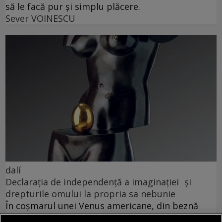
să le facă pur și simplu plăcere.
Sever VOINESCU
dalí
Declarația de independență a imaginației și
drepturile omului la propria sa nebunie
În coșmarul unei Venus americane, din beznă
apare (ticsit de umbrele uscate) vestitul taxi al