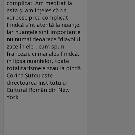
complicat. Am meditat la
asta şi am înţeles că da,
vorbesc prea complicat
fiindcă sînt atentă la nuanţe.
Iar nuanţele sînt importante
nu numai deoarece "diavolul
zace în ele", cum spun
francezii, ci mai ales fiindcă,
în lipsa nuanţelor, toate
totalitarismele stau la pîndă.
Corina Şuteu este
directoarea Institutului
Cultural Român din New
York.