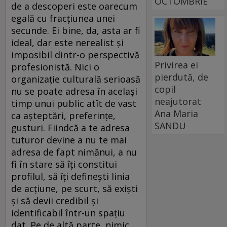
OCTOMBRIE
de a descoperi este oarecum
egală cu fracţiunea unei
secunde. Ei bine, da, asta ar fi
ideal, dar este nerealist şi
imposibil dintr-o perspectivă
Privirea ei
profesionistă. Nici o
pierdută, de
organizaţie culturală serioasă
copil
nu se poate adresa în acelaşi
neajutorat
timp unui public atît de vast
Ana Maria
ca aşteptări, preferinţe,
SANDU
gusturi. Fiindcă a te adresa
tuturor devine a nu te mai
adresa de fapt nimănui, a nu
fi în stare să îţi constitui
profilul, să îţi defineşti linia
de acţiune, pe scurt, să exişti
şi să devii credibil şi
identificabil într-un spaţiu
dat. Pe de altă parte, nimic