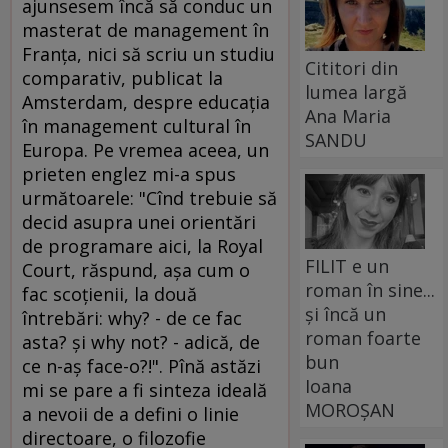
ajunsesem încă să conduc un
masterat de management în
Franţa, nici să scriu un studiu
Cititori din
comparativ, publicat la
lumea largă
Amsterdam, despre educaţia
Ana Maria
în management cultural în
SANDU
Europa. Pe vremea aceea, un
prieten englez mi-a spus
următoarele: "Cînd trebuie să
decid asupra unei orientări
de programare aici, la Royal
FILIT e un
Court, răspund, aşa cum o
roman în sine...
fac scoţienii, la două
și încă un
întrebări: why? - de ce fac
roman foarte
asta? şi why not? - adică, de
bun
ce n-aş face-o?!". Pînă astăzi
Ioana
mi se pare a fi sinteza ideală
MOROȘAN
a nevoii de a defini o linie
directoare, o filozofie