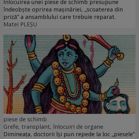
Înlocuirea unei piese de schimb presupune
îndeobște oprirea mașinăriei, „scoaterea din
priză” a ansamblului care trebuie reparat.
Matei PLEŞU
piese de schimb
Grefe, transplant, înlocuiri de organe
Dimineața, doctorii își pun repede la loc „piesele”