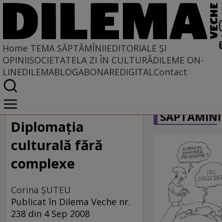
Home
TEMA SĂPTĂMÎNII
EDITORIALE ȘI
OPINII
SOCIETATE
LA ZI ÎN CULTURĂ
DILEME ON-
LINE
DILEMABLOG
ABONARE
DIGITAL
Contact
Home
CARICATU
Tema săptămînii
SĂPTĂMÎNI
Diplomaţia
culturală fără
complexe
Corina ŞUTEU
Publicat în Dilema Veche nr.
238 din 4 Sep 2008